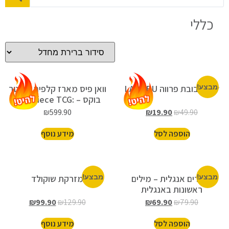
כללי
מבצע!
לבובו בובת פרווה LABUBU
וואן פיס מארז קלפים בוסטר
בוקס – One Piece TCG:
Romance Dawn Booster
₪
599.90
₪
19.90
₪
49.90
Box 2022
הוספה לסל
מידע נוסף
מבצע!
לומדים אנגלית – מילים
מבצע!
מזרקת שוקולד
ראשונות באנגלית
₪
99.90
₪
129.90
₪
69.90
₪
79.90
הוספה לסל
מידע נוסף