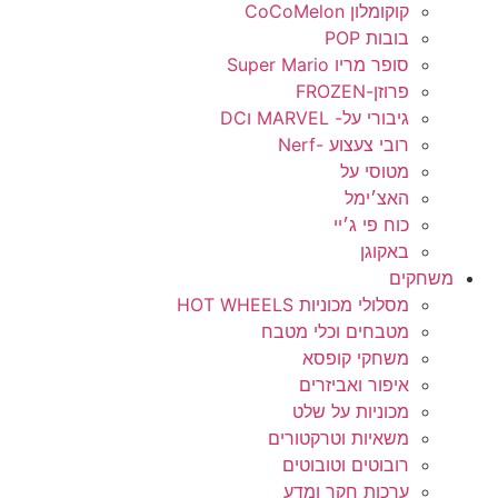
קוקומלון CoCoMelon
בובות POP
סופר מריו Super Mario
פרוזן-FROZEN
גיבורי על- MARVEL וDC
רובי צעצוע -Nerf
מטוסי על
האצ׳ימל
כוח פי ג׳יי
באקוגן
משחקים
מסלולי מכוניות HOT WHEELS
מטבחים וכלי מטבח
משחקי קופסא
איפור ואביזרים
מכוניות על שלט
משאיות וטרקטורים
רובוטים וטובוטים
ערכות חקר ומדע