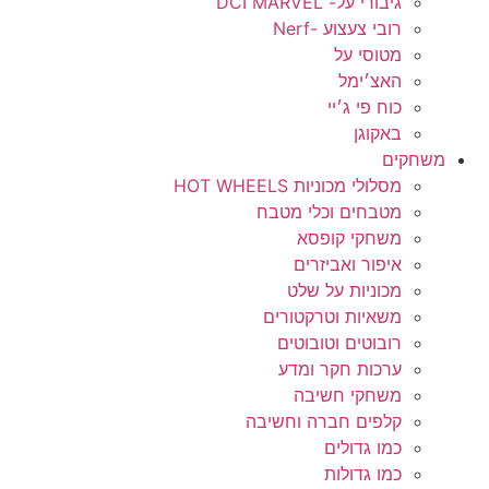
גיבורי על- MARVEL וDC
רובי צעצוע -Nerf
מטוסי על
האצ׳ימל
כוח פי ג׳יי
באקוגן
משחקים
מסלולי מכוניות HOT WHEELS
מטבחים וכלי מטבח
משחקי קופסא
איפור ואביזרים
מכוניות על שלט
משאיות וטרקטורים
רובוטים וטובוטים
ערכות חקר ומדע
משחקי חשיבה
קלפים חברה וחשיבה
כמו גדולים
כמו גדולות