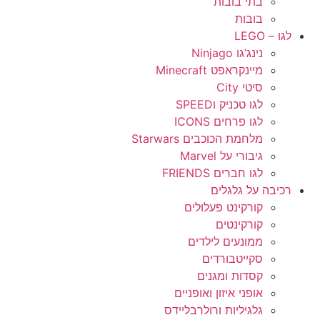
בתי בובות
בובות
לגו – LEGO
נינג’גו Ninjago
מיינקראפט Minecraft
סיטי City
לגו טכניק וSPEED
לגו פרחים ICONS
מלחמת הכוכבים Starwars
גיבורי על Marvel
לגו חברים FRIENDS
רכיבה על גלגלים
קורקינט פעלולים
קורקינטים
ממונעים לילדים
סקייטבורדים
קסדות ומגנים
אופני איזון ואופניים
גלגיליות ורולרבליידס