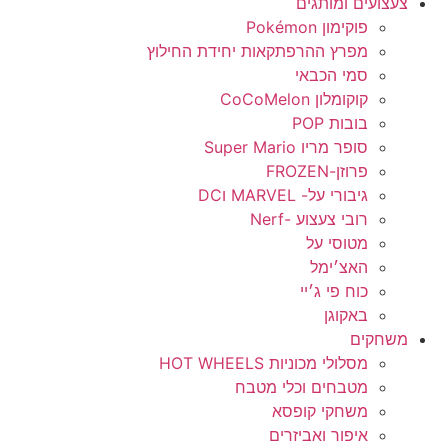
צעצועים ומותגים
פוקימון Pokémon
מפרץ ההרפתקאות יחידת החילוץ
סמי הכבאי
קוקומלון CoCoMelon
בובות POP
סופר מריו Super Mario
פרוזן-FROZEN
גיבורי על- MARVEL וDC
רובי צעצוע -Nerf
מטוסי על
האצ׳ימל
כוח פי ג׳יי
באקוגן
משחקים
מסלולי מכוניות HOT WHEELS
מטבחים וכלי מטבח
משחקי קופסא
איפור ואביזרים