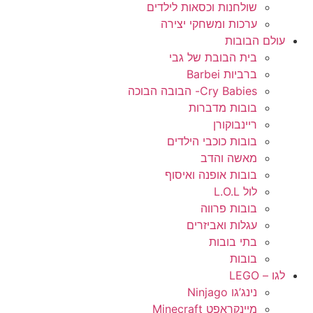
שולחנות וכסאות לילדים
ערכות ומשחקי יצירה
עולם הבובות
בית הבובת של גבי
ברביות Barbei
Cry Babies- הבובה הבוכה
בובות מדברות
ריינבוקורן
בובות כוכבי הילדים
מאשה והדב
בובות אופנה ואיסוף
לול L.O.L
בובות פרווה
עגלות ואביזרים
בתי בובות
בובות
לגו – LEGO
נינג’גו Ninjago
מיינקראפט Minecraft