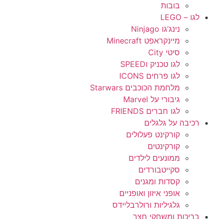
בובות
לגו – LEGO
נינג’גו Ninjago
מיינקראפט Minecraft
סיטי City
לגו טכניק וSPEED
לגו פרחים ICONS
מלחמת הכוכבים Starwars
גיבורי על Marvel
לגו חברים FRIENDS
רכיבה על גלגלים
קורקינט פעלולים
קורקינטים
ממונעים לילדים
סקייטבורדים
קסדות ומגנים
אופני איזון ואופניים
גלגיליות ורולרבליידס
בריכות ומשחקי חצר