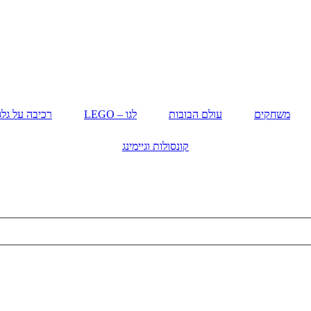
משחקים
עולם הבובות
לגו – LEGO
רכיבה על גלג
קונסולות וגיימינג