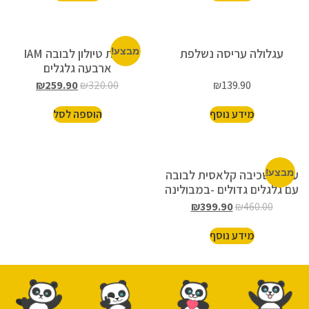
עגלולה עריסה נשלפת
מבצע!
עגלת טיולון לבובה IAM
ארבעה גלגלים
₪
259.90
₪
320.00
₪
139.90
מידע נוסף
הוספה לסל
מבצע!
עגלת שכיבה קלאסית לבובה
עם גלגלים גדולים -במבולינה
₪
399.90
₪
460.00
מידע נוסף