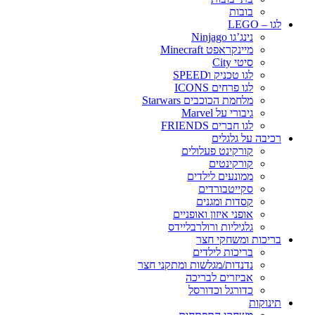
בובות
לגו – LEGO
נינג’גו Ninjago
מיינקראפט Minecraft
סיטי City
לגו טכניק וSPEED
לגו פרחים ICONS
מלחמת הכוכבים Starwars
גיבורי על Marvel
לגו חברים FRIENDS
רכיבה על גלגלים
קורקינט פעלולים
קורקינטים
ממונעים לילדים
סקייטבורדים
קסדות ומגנים
אופני איזון ואופניים
גלגיליות ורולרבליידס
בריכות ומשחקי חצר
בריכות לילדים
נדנדות/מגלשות ומתקני חצר
אביזרים לבריכה
כדורגל וכדורסל
תינוקות