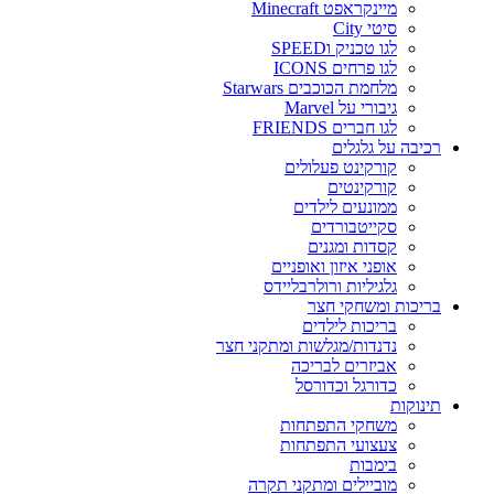
מיינקראפט Minecraft
סיטי City
לגו טכניק וSPEED
לגו פרחים ICONS
מלחמת הכוכבים Starwars
גיבורי על Marvel
לגו חברים FRIENDS
רכיבה על גלגלים
קורקינט פעלולים
קורקינטים
ממונעים לילדים
סקייטבורדים
קסדות ומגנים
אופני איזון ואופניים
גלגיליות ורולרבליידס
בריכות ומשחקי חצר
בריכות לילדים
נדנדות/מגלשות ומתקני חצר
אביזרים לבריכה
כדורגל וכדורסל
תינוקות
משחקי התפתחות
צעצועי התפתחות
בימבות
מוביילים ומתקני תקרה