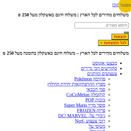
דלג לתוכן
מבצע!
מבצע!
מבצע!
משלוחים מהירים לכל הארץ | משלוח חינם באשקלון מעל 250 ₪
תוצאות
לכל התוצאות >
משלוחים מהירים לכל הארץ – משלוח חינם באשקלון בהזמנה מעל 250 ₪
מבצעי אוגוסט
סקווישים הכי נדירים
צעצועים ומותגים
פוקימון Pokémon
מפרץ ההרפתקאות יחידת החילוץ
סמי הכבאי
קוקומלון CoCoMelon
בובות POP
סופר מריו Super Mario
פרוזן-FROZEN
גיבורי על- MARVEL וDC
רובי צעצוע -Nerf
מטוסי על