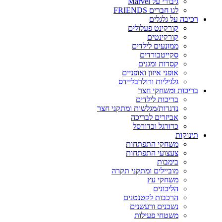
גיבורי על Marvel
לגו חברים FRIENDS
רכיבה על גלגלים
קורקינט פעלולים
קורקינטים
ממונעים לילדים
סקייטבורדים
קסדות ומגנים
אופני איזון ואופניים
גלגיליות ורולרבליידס
בריכות ומשחקי חצר
בריכות לילדים
נדנדות/מגלשות ומתקני חצר
אביזרים לבריכה
כדורגל וכדורסל
תינוקות
משחקי התפתחות
צעצועי התפתחות
בימבות
מוביילים ומתקני תקרה
משחקי עץ
הליכונים
הרכבות לקטנטנים
נשכנים ורעשנים
משטחי פעילות