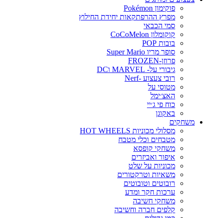
פוקימון Pokémon
מפרץ ההרפתקאות יחידת החילוץ
סמי הכבאי
קוקומלון CoCoMelon
בובות POP
סופר מריו Super Mario
פרוזן-FROZEN
גיבורי על- MARVEL וDC
רובי צעצוע -Nerf
מטוסי על
האצ׳ימל
כוח פי ג׳יי
באקוגן
משחקים
מסלולי מכוניות HOT WHEELS
מטבחים וכלי מטבח
משחקי קופסא
איפור ואביזרים
מכוניות על שלט
משאיות וטרקטורים
רובוטים וטובוטים
ערכות חקר ומדע
משחקי חשיבה
קלפים חברה וחשיבה