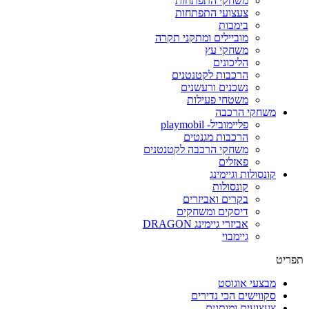
משחקי התפתחות
צעצועי התפתחות
בימבות
מוביילים ומתקני תקרה
משחקי עץ
הליכונים
הרכבות לקטנטנים
נשכנים ורעשנים
משטחי פעילות
משחקי הרכבה
פליימוביל- playmobil
הרכבות מגנטים
משחקי הרכבה לקטנטנים
פאזלים
קונסולות וגיימינג
קונסולות
בקרים ואביזרים
דיסקים ומשחקים
אביזרי גיימינג DRAGON
גיימבוי
תפריט
מבצעי אוגוסט
סקווישים הכי נדירים
צעצועים ומותגים