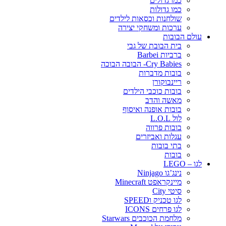
כמו גדולים
כמו גדולות
שולחנות וכסאות לילדים
ערכות ומשחקי יצירה
עולם הבובות
בית הבובת של גבי
ברביות Barbei
Cry Babies- הבובה הבוכה
בובות מדברות
ריינבוקורן
בובות כוכבי הילדים
מאשה והדב
בובות אופנה ואיסוף
לול L.O.L
בובות פרווה
עגלות ואביזרים
בתי בובות
בובות
לגו – LEGO
נינג’גו Ninjago
מיינקראפט Minecraft
סיטי City
לגו טכניק וSPEED
לגו פרחים ICONS
מלחמת הכוכבים Starwars