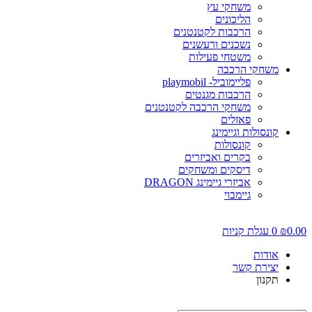
משחקי עץ
הליכונים
הרכבות לקטנטנים
נשכנים ורעשנים
משטחי פעילות
משחקי הרכבה
פליימוביל- playmobil
הרכבות מגנטים
משחקי הרכבה לקטנטנים
פאזלים
קונסולות וגיימינג
קונסולות
בקרים ואביזרים
דיסקים ומשחקים
אביזרי גיימינג DRAGON
גיימבוי
0.00
₪
0
עגלת קניות
אודות
יצירת קשר
תקנון