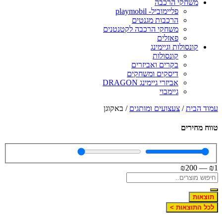
משחקי הרכבה
פליימוביל- playmobil
הרכבות מגנטים
משחקי הרכבה לקטנטנים
פאזלים
קונסולות וגיימינג
קונסולות
בקרים ואביזרים
דיסקים ומשחקים
אביזרי גיימינג DRAGON
גיימבוי
עמוד הבית
/
צעצועים ומותגים
/ באקוגן
טווח מחירים
₪
200
—
₪
1
תוצאות
לכל התוצאות >