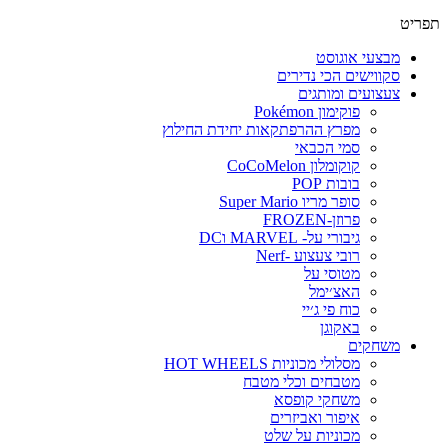
תפריט
מבצעי אוגוסט
סקווישים הכי נדירים
צעצועים ומותגים
פוקימון Pokémon
מפרץ ההרפתקאות יחידת החילוץ
סמי הכבאי
קוקומלון CoCoMelon
בובות POP
סופר מריו Super Mario
פרוזן-FROZEN
גיבורי על- MARVEL וDC
רובי צעצוע -Nerf
מטוסי על
האצ׳ימל
כוח פי ג׳יי
באקוגן
משחקים
מסלולי מכוניות HOT WHEELS
מטבחים וכלי מטבח
משחקי קופסא
איפור ואביזרים
מכוניות על שלט