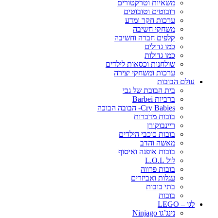
משאיות וטרקטורים
רובוטים וטובוטים
ערכות חקר ומדע
משחקי חשיבה
קלפים חברה וחשיבה
כמו גדולים
כמו גדולות
שולחנות וכסאות לילדים
ערכות ומשחקי יצירה
עולם הבובות
בית הבובת של גבי
ברביות Barbei
Cry Babies- הבובה הבוכה
בובות מדברות
ריינבוקורן
בובות כוכבי הילדים
מאשה והדב
בובות אופנה ואיסוף
לול L.O.L
בובות פרווה
עגלות ואביזרים
בתי בובות
בובות
לגו – LEGO
נינג’גו Ninjago