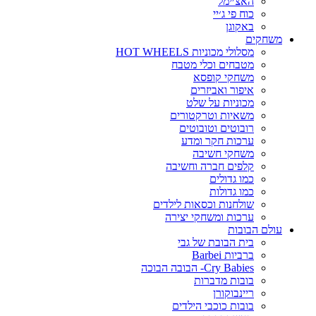
האצ׳ימל
כוח פי ג׳יי
באקוגן
משחקים
מסלולי מכוניות HOT WHEELS
מטבחים וכלי מטבח
משחקי קופסא
איפור ואביזרים
מכוניות על שלט
משאיות וטרקטורים
רובוטים וטובוטים
ערכות חקר ומדע
משחקי חשיבה
קלפים חברה וחשיבה
כמו גדולים
כמו גדולות
שולחנות וכסאות לילדים
ערכות ומשחקי יצירה
עולם הבובות
בית הבובת של גבי
ברביות Barbei
Cry Babies- הבובה הבוכה
בובות מדברות
ריינבוקורן
בובות כוכבי הילדים