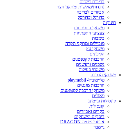
בריכות לילדים
נדנדות/מגלשות ומתקני חצר
אביזרים לבריכה
כדורגל וכדורסל
תינוקות
משחקי התפתחות
צעצועי התפתחות
בימבות
מוביילים ומתקני תקרה
משחקי עץ
הליכונים
הרכבות לקטנטנים
נשכנים ורעשנים
משטחי פעילות
משחקי הרכבה
פליימוביל- playmobil
הרכבות מגנטים
משחקי הרכבה לקטנטנים
פאזלים
קונסולות וגיימינג
קונסולות
בקרים ואביזרים
דיסקים ומשחקים
אביזרי גיימינג DRAGON
גיימבוי