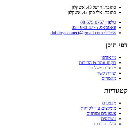
כתובת: הרצל 43, אשקלון
כתובת: אלי כהן 42, אשקלון
טלפון: 08-675-0767
וואטסאפ: 055-980-4776
אימייל: dubitoys.conect@gmail.com
דפי תוכן
מי אנחנו
תקנון אתר & החזרות
מדיניות משלוחים
יצירת קשר
מאמרים
קטגוריות
מבצעים
מומלצים ע"י לקוחות
צעצועים ומותגים
משחקים
עולם הבובות