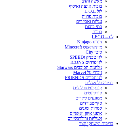
מאשה והדב
בובות אופנה ואיסוף
לול L.O.L
בובות פרווה
עגלות ואביזרים
בתי בובות
בובות
לגו – LEGO
נינג’גו Ninjago
מיינקראפט Minecraft
סיטי City
לגו טכניק וSPEED
לגו פרחים ICONS
מלחמת הכוכבים Starwars
גיבורי על Marvel
לגו חברים FRIENDS
רכיבה על גלגלים
קורקינט פעלולים
קורקינטים
ממונעים לילדים
סקייטבורדים
קסדות ומגנים
אופני איזון ואופניים
גלגיליות ורולרבליידס
בריכות ומשחקי חצר