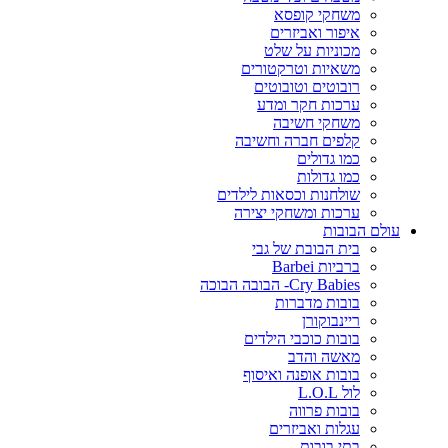
משחקי קופסא
איפור ואביזרים
מכוניות על שלט
משאיות וטרקטורים
רובוטים וטובוטים
ערכות חקר ומדע
משחקי חשיבה
קלפים חברה וחשיבה
כמו גדולים
כמו גדולות
שולחנות וכסאות לילדים
ערכות ומשחקי יצירה
עולם הבובות
בית הבובת של גבי
ברביות Barbei
Cry Babies- הבובה הבוכה
בובות מדברות
ריינבוקורן
בובות כוכבי הילדים
מאשה והדב
בובות אופנה ואיסוף
לול L.O.L
בובות פרווה
עגלות ואביזרים
בתי בובות