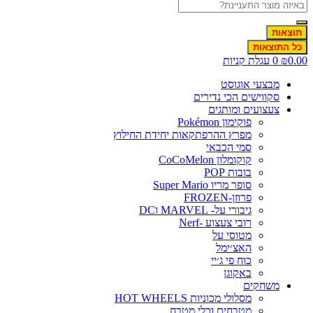
תוצאות
כל התוצאות
0.00
₪
0
עגלת קניות
מבצעי אוגוסט
סקווישים הכי נדירים
צעצועים ומותגים
פוקימון Pokémon
מפרץ ההרפתקאות יחידת החילוץ
סמי הכבאי
קוקומלון CoCoMelon
בובות POP
סופר מריו Super Mario
פרוזן-FROZEN
גיבורי על- MARVEL וDC
רובי צעצוע -Nerf
מטוסי על
האצ׳ימל
כוח פי ג׳יי
באקוגן
משחקים
מסלולי מכוניות HOT WHEELS
מטבחים וכלי מטבח