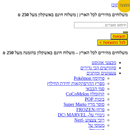
דלג לתוכן
מבצע!
מבצע!
מבצע!
מבצע!
מבצע!
מבצע!
מבצע!
משלוחים מהירים לכל הארץ | משלוח חינם באשקלון מעל 250 ₪
תוצאות
לכל התוצאות >
משלוחים מהירים לכל הארץ – משלוח חינם באשקלון בהזמנה מעל 250 ₪
מבצעי אוגוסט
סקווישים הכי נדירים
צעצועים ומותגים
פוקימון Pokémon
מפרץ ההרפתקאות יחידת החילוץ
סמי הכבאי
קוקומלון CoCoMelon
בובות POP
סופר מריו Super Mario
פרוזן-FROZEN
גיבורי על- MARVEL וDC
רובי צעצוע -Nerf
מטוסי על