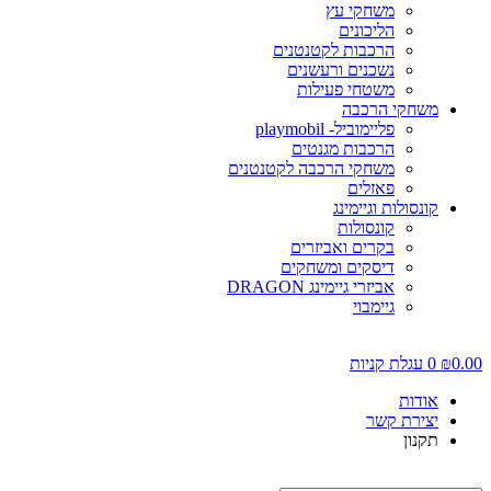
משחקי עץ
הליכונים
הרכבות לקטנטנים
נשכנים ורעשנים
משטחי פעילות
משחקי הרכבה
פליימוביל- playmobil
הרכבות מגנטים
משחקי הרכבה לקטנטנים
פאזלים
קונסולות וגיימינג
קונסולות
בקרים ואביזרים
דיסקים ומשחקים
אביזרי גיימינג DRAGON
גיימבוי
0.00
₪
0
עגלת קניות
אודות
יצירת קשר
תקנון