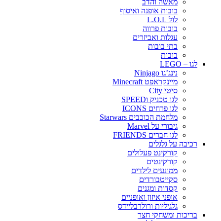
מאשה והדב
בובות אופנה ואיסוף
לול L.O.L
בובות פרווה
עגלות ואביזרים
בתי בובות
בובות
לגו – LEGO
נינג’גו Ninjago
מיינקראפט Minecraft
סיטי City
לגו טכניק וSPEED
לגו פרחים ICONS
מלחמת הכוכבים Starwars
גיבורי על Marvel
לגו חברים FRIENDS
רכיבה על גלגלים
קורקינט פעלולים
קורקינטים
ממונעים לילדים
סקייטבורדים
קסדות ומגנים
אופני איזון ואופניים
גלגיליות ורולרבליידס
בריכות ומשחקי חצר