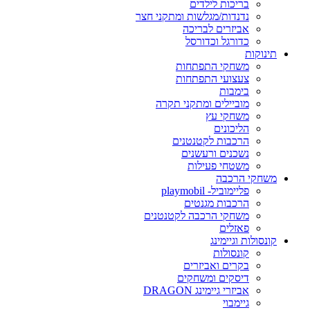
בריכות לילדים
נדנדות/מגלשות ומתקני חצר
אביזרים לבריכה
כדורגל וכדורסל
תינוקות
משחקי התפתחות
צעצועי התפתחות
בימבות
מוביילים ומתקני תקרה
משחקי עץ
הליכונים
הרכבות לקטנטנים
נשכנים ורעשנים
משטחי פעילות
משחקי הרכבה
פליימוביל- playmobil
הרכבות מגנטים
משחקי הרכבה לקטנטנים
פאזלים
קונסולות וגיימינג
קונסולות
בקרים ואביזרים
דיסקים ומשחקים
אביזרי גיימינג DRAGON
גיימבוי