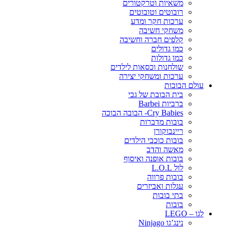
משאיות וטרקטורים
רובוטים וטובוטים
ערכות חקר ומדע
משחקי חשיבה
קלפים חברה וחשיבה
כמו גדולים
כמו גדולות
שולחנות וכסאות לילדים
ערכות ומשחקי יצירה
עולם הבובות
בית הבובת של גבי
ברביות Barbei
Cry Babies- הבובה הבוכה
בובות מדברות
ריינבוקורן
בובות כוכבי הילדים
מאשה והדב
בובות אופנה ואיסוף
לול L.O.L
בובות פרווה
עגלות ואביזרים
בתי בובות
בובות
לגו – LEGO
נינג’גו Ninjago