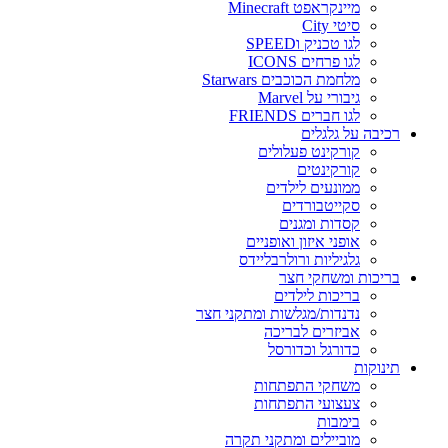
מיינקראפט Minecraft
סיטי City
לגו טכניק וSPEED
לגו פרחים ICONS
מלחמת הכוכבים Starwars
גיבורי על Marvel
לגו חברים FRIENDS
רכיבה על גלגלים
קורקינט פעלולים
קורקינטים
ממונעים לילדים
סקייטבורדים
קסדות ומגנים
אופני איזון ואופניים
גלגיליות ורולרבליידס
בריכות ומשחקי חצר
בריכות לילדים
נדנדות/מגלשות ומתקני חצר
אביזרים לבריכה
כדורגל וכדורסל
תינוקות
משחקי התפתחות
צעצועי התפתחות
בימבות
מוביילים ומתקני תקרה