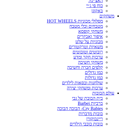
האצ׳ימל
כוח פי ג׳יי
באקוגן
משחקים
מסלולי מכוניות HOT WHEELS
מטבחים וכלי מטבח
משחקי קופסא
איפור ואביזרים
מכוניות על שלט
משאיות וטרקטורים
רובוטים וטובוטים
ערכות חקר ומדע
משחקי חשיבה
קלפים חברה וחשיבה
כמו גדולים
כמו גדולות
שולחנות וכסאות לילדים
ערכות ומשחקי יצירה
עולם הבובות
בית הבובת של גבי
ברביות Barbei
Cry Babies- הבובה הבוכה
בובות מדברות
ריינבוקורן
בובות כוכבי הילדים