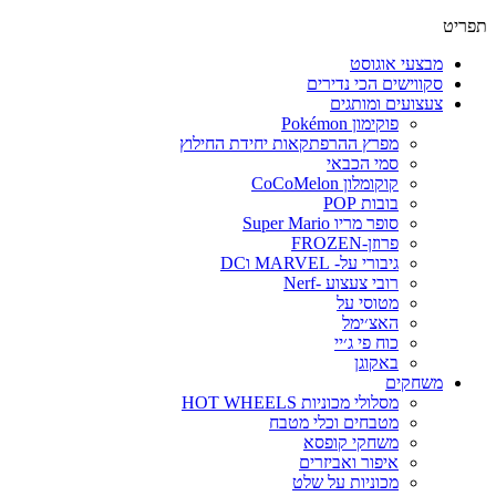
תפריט
מבצעי אוגוסט
סקווישים הכי נדירים
צעצועים ומותגים
פוקימון Pokémon
מפרץ ההרפתקאות יחידת החילוץ
סמי הכבאי
קוקומלון CoCoMelon
בובות POP
סופר מריו Super Mario
פרוזן-FROZEN
גיבורי על- MARVEL וDC
רובי צעצוע -Nerf
מטוסי על
האצ׳ימל
כוח פי ג׳יי
באקוגן
משחקים
מסלולי מכוניות HOT WHEELS
מטבחים וכלי מטבח
משחקי קופסא
איפור ואביזרים
מכוניות על שלט