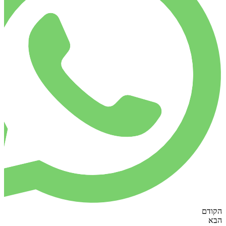
קודם
בא