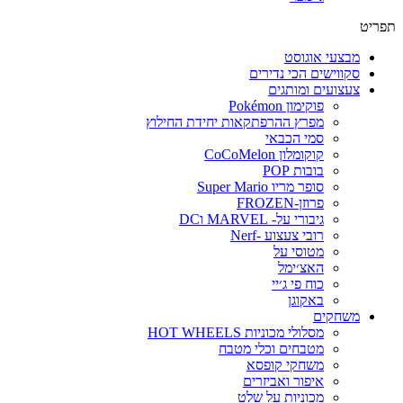
פריט
מבצעי אוגוסט
סקווישים הכי נדירים
צעצועים ומותגים
פוקימון Pokémon
מפרץ ההרפתקאות יחידת החילוץ
סמי הכבאי
קוקומלון CoCoMelon
בובות POP
סופר מריו Super Mario
פרוזן-FROZEN
גיבורי על- MARVEL וDC
רובי צעצוע -Nerf
מטוסי על
האצ׳ימל
כוח פי ג׳יי
באקוגן
משחקים
מסלולי מכוניות HOT WHEELS
מטבחים וכלי מטבח
משחקי קופסא
איפור ואביזרים
מכוניות על שלט