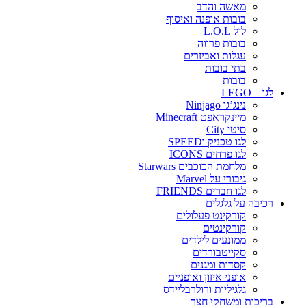
מאשה והדב
בובות אופנה ואיסוף
לול L.O.L
בובות פרווה
עגלות ואביזרים
בתי בובות
בובות
לגו – LEGO
נינג’גו Ninjago
מיינקראפט Minecraft
סיטי City
לגו טכניק וSPEED
לגו פרחים ICONS
מלחמת הכוכבים Starwars
גיבורי על Marvel
לגו חברים FRIENDS
רכיבה על גלגלים
קורקינט פעלולים
קורקינטים
ממונעים לילדים
סקייטבורדים
קסדות ומגנים
אופני איזון ואופניים
גלגיליות ורולרבליידס
בריכות ומשחקי חצר