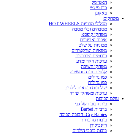
האצ׳ימל
כוח פי ג׳יי
באקוגן
משחקים
מסלולי מכוניות HOT WHEELS
מטבחים וכלי מטבח
משחקי קופסא
איפור ואביזרים
מכוניות על שלט
משאיות וטרקטורים
רובוטים וטובוטים
ערכות חקר ומדע
משחקי חשיבה
קלפים חברה וחשיבה
כמו גדולים
כמו גדולות
שולחנות וכסאות לילדים
ערכות ומשחקי יצירה
עולם הבובות
בית הבובת של גבי
ברביות Barbei
Cry Babies- הבובה הבוכה
בובות מדברות
ריינבוקורן
בובות כוכבי הילדים