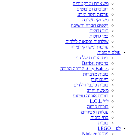
משאיות וטרקטורים
רובוטים וטובוטים
ערכות חקר ומדע
משחקי חשיבה
קלפים חברה וחשיבה
כמו גדולים
כמו גדולות
שולחנות וכסאות לילדים
ערכות ומשחקי יצירה
עולם הבובות
בית הבובת של גבי
ברביות Barbei
Cry Babies- הבובה הבוכה
בובות מדברות
ריינבוקורן
בובות כוכבי הילדים
מאשה והדב
בובות אופנה ואיסוף
לול L.O.L
בובות פרווה
עגלות ואביזרים
בתי בובות
בובות
לגו – LEGO
נינג’גו Ninjago