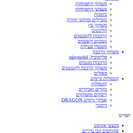
משחקי התפתחות
צעצועי התפתחות
בימבות
מוביילים ומתקני תקרה
משחקי עץ
הליכונים
הרכבות לקטנטנים
נשכנים ורעשנים
משטחי פעילות
משחקי הרכבה
פליימוביל- playmobil
הרכבות מגנטים
משחקי הרכבה לקטנטנים
פאזלים
קונסולות וגיימינג
קונסולות
בקרים ואביזרים
דיסקים ומשחקים
אביזרי גיימינג DRAGON
גיימבוי
פריט
מבצעי אוגוסט
סקווישים הכי נדירים