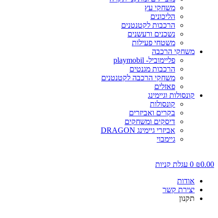
משחקי עץ
הליכונים
הרכבות לקטנטנים
נשכנים ורעשנים
משטחי פעילות
משחקי הרכבה
פליימוביל- playmobil
הרכבות מגנטים
משחקי הרכבה לקטנטנים
פאזלים
קונסולות וגיימינג
קונסולות
בקרים ואביזרים
דיסקים ומשחקים
אביזרי גיימינג DRAGON
גיימבוי
0.0
₪
0
עגלת קניות
אודות
יצירת קשר
תקנון