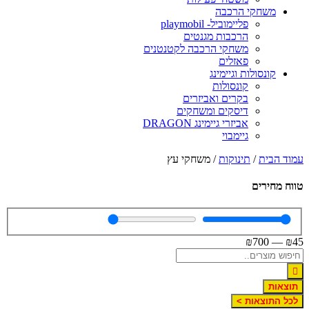
משחקי הרכבה
פליימוביל- playmobil
הרכבות מגנטים
משחקי הרכבה לקטנטנים
פאזלים
קונסולות וגיימינג
קונסולות
בקרים ואביזרים
דיסקים ומשחקים
אביזרי גיימינג DRAGON
גיימבוי
מוד הבית
/
תינוקות
/ משחקי עץ
ווח מחירים
₪
700
—
₪
4
תוצאות
לכל התוצאות >