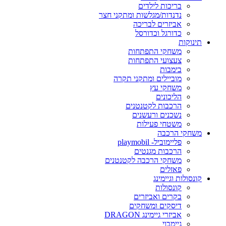
בריכות לילדים
נדנדות/מגלשות ומתקני חצר
אביזרים לבריכה
כדורגל וכדורסל
תינוקות
משחקי התפתחות
צעצועי התפתחות
בימבות
מוביילים ומתקני תקרה
משחקי עץ
הליכונים
הרכבות לקטנטנים
נשכנים ורעשנים
משטחי פעילות
משחקי הרכבה
פליימוביל- playmobil
הרכבות מגנטים
משחקי הרכבה לקטנטנים
פאזלים
קונסולות וגיימינג
קונסולות
בקרים ואביזרים
דיסקים ומשחקים
אביזרי גיימינג DRAGON
גיימבוי