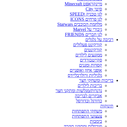
מיינקראפט Minecraft
סיטי City
לגו טכניק וSPEED
לגו פרחים ICONS
מלחמת הכוכבים Starwars
גיבורי על Marvel
לגו חברים FRIENDS
רכיבה על גלגלים
קורקינט פעלולים
קורקינטים
ממונעים לילדים
סקייטבורדים
קסדות ומגנים
אופני איזון ואופניים
גלגיליות ורולרבליידס
בריכות ומשחקי חצר
בריכות לילדים
נדנדות/מגלשות ומתקני חצר
אביזרים לבריכה
כדורגל וכדורסל
תינוקות
משחקי התפתחות
צעצועי התפתחות
בימבות
מוביילים ומתקני תקרה