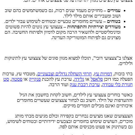
עצועי עץ מציעים מגוון יתרונות על פני צעצועים אחרים. הם:
עמידים –
מחזיקים מעמד שנים רבות, גם כשמשתמשים בהם שוב
ושוב ומעבירים אותם מילד לילד.
בטוחים –
עשויים מחומרים טבעיים ובטוחים לשימוש עבור ילדים.
מעודדים יצירתיות והתפתחות –
צעצועי עץ נוטים להיות פשוטים
ומינימליסטיים ולהשאיר הרבה מקום לדמיון ולפיתוח החשיבה. הם
מצוינים גם לפיתוח המוטוריקה העדינה.
צלנו ב”צעצועי דובי”, תוכלו למצוא מגוון סוגים של צעצועי עץ לתינוקות
לילדים.
תי בובות,
דמויות עץ
,
חרוזי השחלה גדולים וצבעוניים
, מטבחי עץ, ערכות
פעלה כמו דוכן
פלאפל
או
גלידה
, ערכת עץ להכנת
פנקייק
או
פסטה
,
סט
גורת כלי עבודה
,
ערכת רכבת ענק
ועוד הרבה.
אשר בוחרים צעצועי עץ לילדים, חשוב לקחת בחשבון את הגיל
ההעדפות של הילד. חשוב גם לבחור צעצועים שעשויים מחומרים
יכותיים ואינם מכילים חומרים מזיקים.
צעצועים שאנו מציעים נבחרים בקפידה וכולם מגיעים מבתי מותג
וכרים, העושים שימוש בחומרים ובצבעים ידידותיים ובטוחים לשימוש,
ם כשתינוק או פעוט מכניסים אותם לפה.