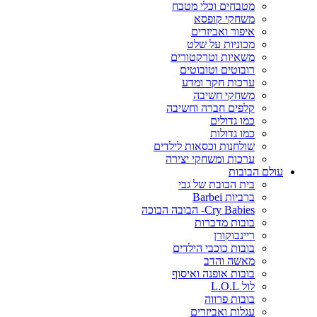
מטבחים וכלי מטבח
משחקי קופסא
איפור ואביזרים
מכוניות על שלט
משאיות וטרקטורים
רובוטים וטובוטים
ערכות חקר ומדע
משחקי חשיבה
קלפים חברה וחשיבה
כמו גדולים
כמו גדולות
שולחנות וכסאות לילדים
ערכות ומשחקי יצירה
עולם הבובות
בית הבובת של גבי
ברביות Barbei
Cry Babies- הבובה הבוכה
בובות מדברות
ריינבוקורן
בובות כוכבי הילדים
מאשה והדב
בובות אופנה ואיסוף
לול L.O.L
בובות פרווה
עגלות ואביזרים