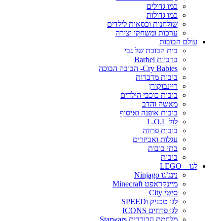
כמו גדולים
כמו גדולות
שולחנות וכסאות לילדים
ערכות ומשחקי יצירה
עולם הבובות
בית הבובת של גבי
ברביות Barbei
Cry Babies- הבובה הבוכה
בובות מדברות
ריינבוקורן
בובות כוכבי הילדים
מאשה והדב
בובות אופנה ואיסוף
לול L.O.L
בובות פרווה
עגלות ואביזרים
בתי בובות
בובות
לגו – LEGO
נינג’גו Ninjago
מיינקראפט Minecraft
סיטי City
לגו טכניק וSPEED
לגו פרחים ICONS
מלחמת הכוכבים Starwars