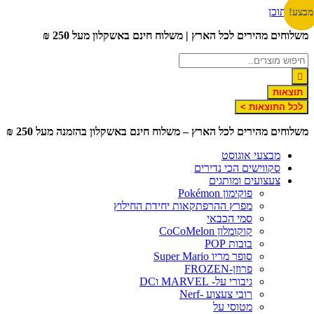
לג לתוכן
צע!
צע!
צע!
צע!
צע!
צע!
צע!
צע!
צע!
צע!
צע!
שלוחים מהירים לכל הארץ | משלוח חינם באשקלון מעל 250 ₪
תוצאות
לכל התוצאות >
שלוחים מהירים לכל הארץ – משלוח חינם באשקלון בהזמנה מעל 250 ₪
מבצעי אוגוסט
סקווישים הכי נדירים
צעצועים ומותגים
פוקימון Pokémon
מפרץ ההרפתקאות יחידת החילוץ
סמי הכבאי
קוקומלון CoCoMelon
בובות POP
סופר מריו Super Mario
פרוזן-FROZEN
גיבורי על- MARVEL וDC
רובי צעצוע -Nerf
מטוסי על