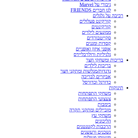
גיבורי על Marvel
לגו חברים FRIENDS
רכיבה על גלגלים
קורקינט פעלולים
קורקינטים
ממונעים לילדים
סקייטבורדים
קסדות ומגנים
אופני איזון ואופניים
גלגיליות ורולרבליידס
בריכות ומשחקי חצר
בריכות לילדים
נדנדות/מגלשות ומתקני חצר
אביזרים לבריכה
כדורגל וכדורסל
תינוקות
משחקי התפתחות
צעצועי התפתחות
בימבות
מוביילים ומתקני תקרה
משחקי עץ
הליכונים
הרכבות לקטנטנים
נשכנים ורעשנים
משטחי פעילות