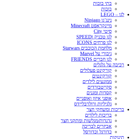
בתי בובות
בובות
לגו – LEGO
נינג’גו Ninjago
מיינקראפט Minecraft
סיטי City
לגו טכניק וSPEED
לגו פרחים ICONS
מלחמת הכוכבים Starwars
גיבורי על Marvel
לגו חברים FRIENDS
רכיבה על גלגלים
קורקינט פעלולים
קורקינטים
ממונעים לילדים
סקייטבורדים
קסדות ומגנים
אופני איזון ואופניים
גלגיליות ורולרבליידס
בריכות ומשחקי חצר
בריכות לילדים
נדנדות/מגלשות ומתקני חצר
אביזרים לבריכה
כדורגל וכדורסל
תינוקות