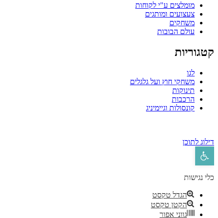
מומלצים ע"י לקוחות
צעצועים ומותגים
משחקים
עולם הבובות
טגוריות
לגו
משחקי חוץ ועל גלגלים
תינוקות
הרכבות
קונסולות וגיימיניג
ילוג לתוכן
פתח סרגל נגישות
לי נגישות
הגדל טקסט
הקטן טקסט
גווני אפור