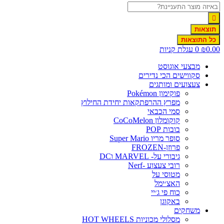
תוצאות
כל התוצאות
0.0
₪
0
עגלת קניות
מבצעי אוגוסט
סקווישים הכי נדירים
צעצועים ומותגים
פוקימון Pokémon
מפרץ ההרפתקאות יחידת החילוץ
סמי הכבאי
קוקומלון CoCoMelon
בובות POP
סופר מריו Super Mario
פרוזן-FROZEN
גיבורי על- MARVEL וDC
רובי צעצוע -Nerf
מטוסי על
האצ׳ימל
כוח פי ג׳יי
באקוגן
משחקים
מסלולי מכוניות HOT WHEELS