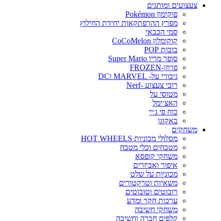
צעצועים ומותגים
פוקימון Pokémon
מפרץ ההרפתקאות יחידת החילוץ
סמי הכבאי
קוקומלון CoCoMelon
בובות POP
סופר מריו Super Mario
פרוזן-FROZEN
גיבורי על- MARVEL וDC
רובי צעצוע -Nerf
מטוסי על
האצ׳ימל
כוח פי ג׳יי
באקוגן
משחקים
מסלולי מכוניות HOT WHEELS
מטבחים וכלי מטבח
משחקי קופסא
איפור ואביזרים
מכוניות על שלט
משאיות וטרקטורים
רובוטים וטובוטים
ערכות חקר ומדע
משחקי חשיבה
קלפים חברה וחשיבה