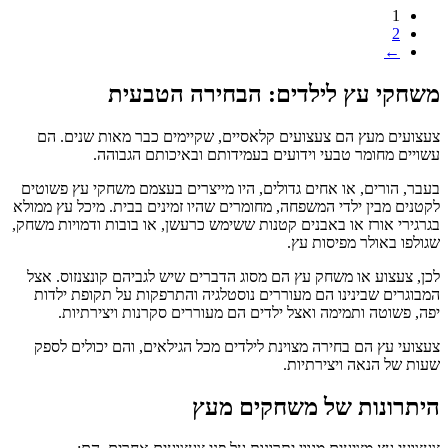
1
2
←
שחקי עץ לילדים: הבחירה הטבעית
עצועים מעץ הם צעצועים קלאסיים, שקיימים כבר מאות שנים. הם
שויים מחומר טבעי וידועים בעמידותם ובאיכותם הגבוהה.
עבר, הורים, או אחים גדולים, היו מייצרים בעצמם משחקי עץ פשוטים
קטנים מבין ילדי המשפחה, מחומרים שהיו זמינים בבית. מיכל עץ ממולא
גרגירי אורז או באבנים קטנות ששימש כרעשן, או בובות ודמויות משחק,
גולפו באולר מפיסות עץ.
כן, צעצוע או משחק עץ הם מסוג הדברים שיש לגביהם קונצנזוס. אצל
מבוגרים שבינינו הם מעוררים נוסטלגיה והתרפקות על תקופת ילדות
פה, פשוטה ותמימה ואצל ילדים הם מעוררים סקרנות ויצירתיות.
עצועי עץ הם בחירה מצוינת לילדים מכל הגילאים, והם יכולים לספק
עות של הנאה ויצירתיות.
יתרונות של משחקים מעץ