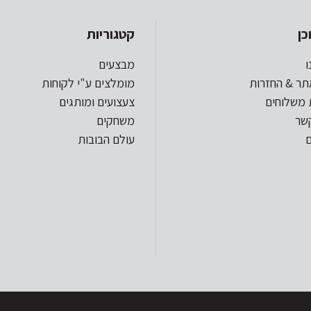
כן
קטגוריות
ו
מבצעים
תר & החזרות
מומלצים ע"י לקוחות
 משלוחים
צעצועים ומותגים
קשר
משחקים
עולם הבובות