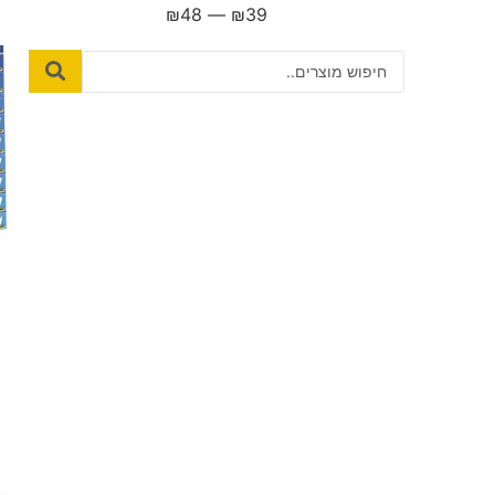
₪
48
—
₪
39