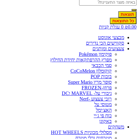
תוצאות
כל התוצאות
0.00
₪
0
עגלת קניות
מבצעי אוגוסט
סקווישים הכי נדירים
צעצועים ומותגים
פוקימון Pokémon
מפרץ ההרפתקאות יחידת החילוץ
סמי הכבאי
קוקומלון CoCoMelon
בובות POP
סופר מריו Super Mario
פרוזן-FROZEN
גיבורי על- MARVEL וDC
רובי צעצוע -Nerf
מטוסי על
האצ׳ימל
כוח פי ג׳יי
באקוגן
משחקים
מסלולי מכוניות HOT WHEELS
מטבחים וכלי מטבח