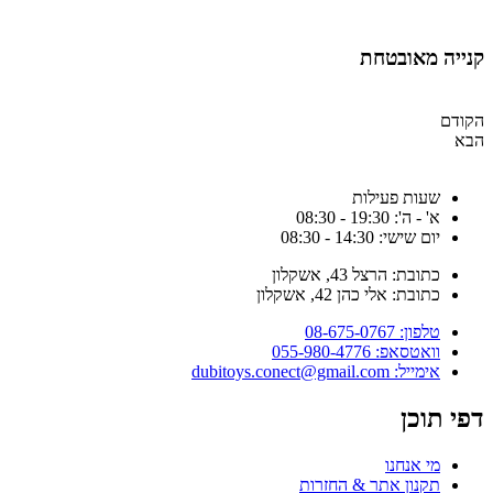
קנייה מאובטחת
הקודם
הבא
שעות פעילות
א' - ה': 19:30 - 08:30
יום שישי: 14:30 - 08:30
כתובת: הרצל 43, אשקלון
כתובת: אלי כהן 42, אשקלון
טלפון: 08-675-0767
וואטסאפ: 055-980-4776
אימייל: dubitoys.conect@gmail.com
דפי תוכן
מי אנחנו
תקנון אתר & החזרות