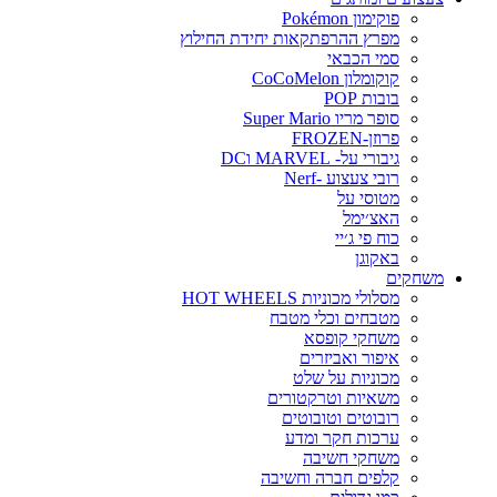
פוקימון Pokémon
מפרץ ההרפתקאות יחידת החילוץ
סמי הכבאי
קוקומלון CoCoMelon
בובות POP
סופר מריו Super Mario
פרוזן-FROZEN
גיבורי על- MARVEL וDC
רובי צעצוע -Nerf
מטוסי על
האצ׳ימל
כוח פי ג׳יי
באקוגן
משחקים
מסלולי מכוניות HOT WHEELS
מטבחים וכלי מטבח
משחקי קופסא
איפור ואביזרים
מכוניות על שלט
משאיות וטרקטורים
רובוטים וטובוטים
ערכות חקר ומדע
משחקי חשיבה
קלפים חברה וחשיבה