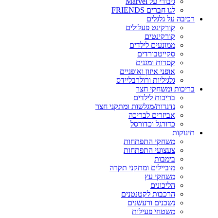
גיבורי על Marvel
לגו חברים FRIENDS
רכיבה על גלגלים
קורקינט פעלולים
קורקינטים
ממונעים לילדים
סקייטבורדים
קסדות ומגנים
אופני איזון ואופניים
גלגיליות ורולרבליידס
בריכות ומשחקי חצר
בריכות לילדים
נדנדות/מגלשות ומתקני חצר
אביזרים לבריכה
כדורגל וכדורסל
תינוקות
משחקי התפתחות
צעצועי התפתחות
בימבות
מוביילים ומתקני תקרה
משחקי עץ
הליכונים
הרכבות לקטנטנים
נשכנים ורעשנים
משטחי פעילות