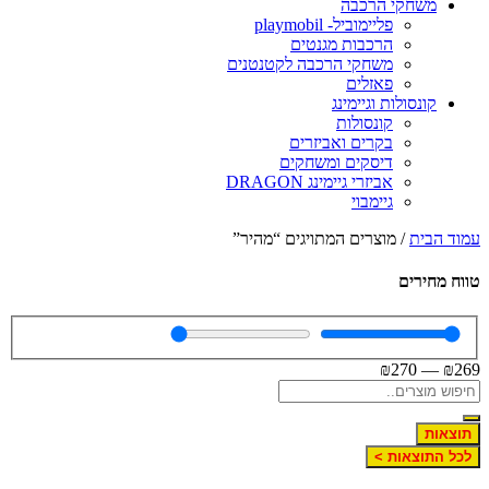
משחקי הרכבה
פליימוביל- playmobil
הרכבות מגנטים
משחקי הרכבה לקטנטנים
פאזלים
קונסולות וגיימינג
קונסולות
בקרים ואביזרים
דיסקים ומשחקים
אביזרי גיימינג DRAGON
גיימבוי
עמוד הבית
/ מוצרים המתויגים “מהיר”
טווח מחירים
₪
270
—
₪
269
תוצאות
לכל התוצאות >