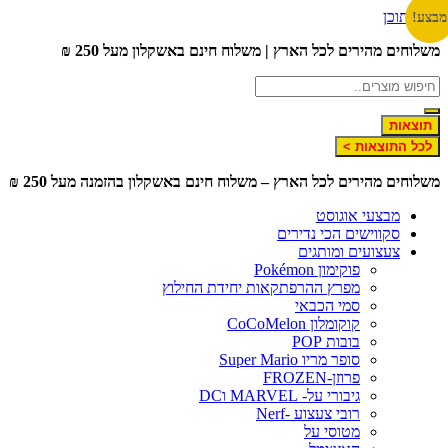
דלג לתוכן
מבצע!
משלוחים מהירים לכל הארץ | משלוח חינם באשקלון מעל 250 ₪
תוצאות
לכל התוצאות >
משלוחים מהירים לכל הארץ – משלוח חינם באשקלון בהזמנה מעל 250 ₪
מבצעי אוגוסט
סקווישים הכי נדירים
צעצועים ומותגים
פוקימון Pokémon
מפרץ ההרפתקאות יחידת החילוץ
סמי הכבאי
קוקומלון CoCoMelon
בובות POP
סופר מריו Super Mario
פרוזן-FROZEN
גיבורי על- MARVEL וDC
רובי צעצוע -Nerf
מטוסי על