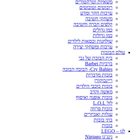
משאיות וטרקטורים
רובוטים וטובוטים
ערכות חקר ומדע
משחקי חשיבה
קלפים חברה וחשיבה
כמו גדולים
כמו גדולות
שולחנות וכסאות לילדים
ערכות ומשחקי יצירה
עולם הבובות
בית הבובת של גבי
ברביות Barbei
Cry Babies- הבובה הבוכה
בובות מדברות
ריינבוקורן
בובות כוכבי הילדים
מאשה והדב
בובות אופנה ואיסוף
לול L.O.L
בובות פרווה
עגלות ואביזרים
בתי בובות
בובות
לגו – LEGO
נינג’גו Ninjago