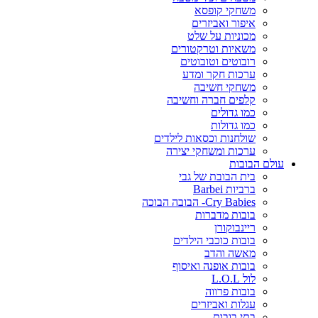
משחקי קופסא
איפור ואביזרים
מכוניות על שלט
משאיות וטרקטורים
רובוטים וטובוטים
ערכות חקר ומדע
משחקי חשיבה
קלפים חברה וחשיבה
כמו גדולים
כמו גדולות
שולחנות וכסאות לילדים
ערכות ומשחקי יצירה
עולם הבובות
בית הבובת של גבי
ברביות Barbei
Cry Babies- הבובה הבוכה
בובות מדברות
ריינבוקורן
בובות כוכבי הילדים
מאשה והדב
בובות אופנה ואיסוף
לול L.O.L
בובות פרווה
עגלות ואביזרים
בתי בובות