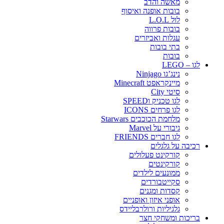
מאשה והדב
בובות אופנה ואיסוף
לול L.O.L
בובות פרווה
עגלות ואביזרים
בתי בובות
בובות
לגו – LEGO
נינג’גו Ninjago
מיינקראפט Minecraft
סיטי City
לגו טכניק וSPEED
לגו פרחים ICONS
מלחמת הכוכבים Starwars
גיבורי על Marvel
לגו חברים FRIENDS
רכיבה על גלגלים
קורקינט פעלולים
קורקינטים
ממונעים לילדים
סקייטבורדים
קסדות ומגנים
אופני איזון ואופניים
גלגיליות ורולרבליידס
בריכות ומשחקי חצר