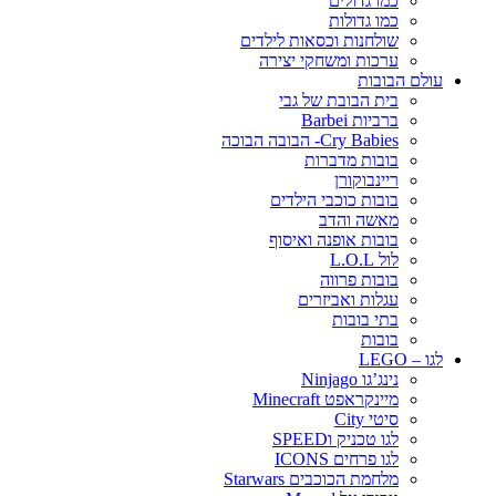
כמו גדולים
כמו גדולות
שולחנות וכסאות לילדים
ערכות ומשחקי יצירה
עולם הבובות
בית הבובת של גבי
ברביות Barbei
Cry Babies- הבובה הבוכה
בובות מדברות
ריינבוקורן
בובות כוכבי הילדים
מאשה והדב
בובות אופנה ואיסוף
לול L.O.L
בובות פרווה
עגלות ואביזרים
בתי בובות
בובות
לגו – LEGO
נינג’גו Ninjago
מיינקראפט Minecraft
סיטי City
לגו טכניק וSPEED
לגו פרחים ICONS
מלחמת הכוכבים Starwars