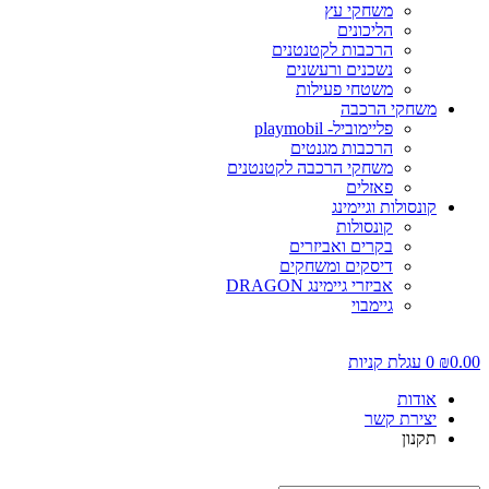
משחקי עץ
הליכונים
הרכבות לקטנטנים
נשכנים ורעשנים
משטחי פעילות
משחקי הרכבה
פליימוביל- playmobil
הרכבות מגנטים
משחקי הרכבה לקטנטנים
פאזלים
קונסולות וגיימינג
קונסולות
בקרים ואביזרים
דיסקים ומשחקים
אביזרי גיימינג DRAGON
גיימבוי
0.00
₪
0
עגלת קניות
אודות
יצירת קשר
תקנון