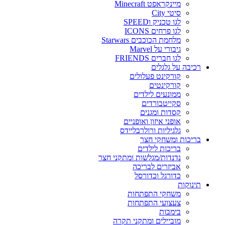
מיינקראפט Minecraft
סיטי City
לגו טכניק וSPEED
לגו פרחים ICONS
מלחמת הכוכבים Starwars
גיבורי על Marvel
לגו חברים FRIENDS
רכיבה על גלגלים
קורקינט פעלולים
קורקינטים
ממונעים לילדים
סקייטבורדים
קסדות ומגנים
אופני איזון ואופניים
גלגיליות ורולרבליידס
בריכות ומשחקי חצר
בריכות לילדים
נדנדות/מגלשות ומתקני חצר
אביזרים לבריכה
כדורגל וכדורסל
תינוקות
משחקי התפתחות
צעצועי התפתחות
בימבות
מוביילים ומתקני תקרה