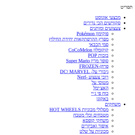
תפריט
מבצעי אוגוסט
סקווישים הכי נדירים
צעצועים ומותגים
פוקימון Pokémon
מפרץ ההרפתקאות יחידת החילוץ
סמי הכבאי
קוקומלון CoCoMelon
בובות POP
סופר מריו Super Mario
פרוזן-FROZEN
גיבורי על- MARVEL וDC
רובי צעצוע -Nerf
מטוסי על
האצ׳ימל
כוח פי ג׳יי
באקוגן
משחקים
מסלולי מכוניות HOT WHEELS
מטבחים וכלי מטבח
משחקי קופסא
איפור ואביזרים
מכוניות על שלט