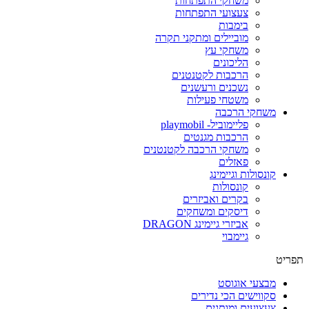
משחקי התפתחות
צעצועי התפתחות
בימבות
מוביילים ומתקני תקרה
משחקי עץ
הליכונים
הרכבות לקטנטנים
נשכנים ורעשנים
משטחי פעילות
משחקי הרכבה
פליימוביל- playmobil
הרכבות מגנטים
משחקי הרכבה לקטנטנים
פאזלים
קונסולות וגיימינג
קונסולות
בקרים ואביזרים
דיסקים ומשחקים
אביזרי גיימינג DRAGON
גיימבוי
תפריט
מבצעי אוגוסט
סקווישים הכי נדירים
צעצועים ומותגים