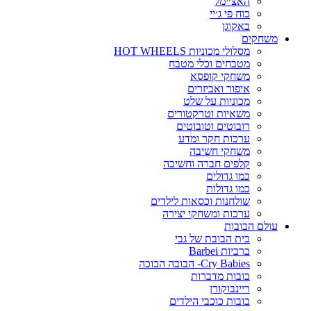
האצ׳ימל
כוח פי ג׳יי
באקוגן
משחקים
מסלולי מכוניות HOT WHEELS
מטבחים וכלי מטבח
משחקי קופסא
איפור ואביזרים
מכוניות על שלט
משאיות וטרקטורים
רובוטים וטובוטים
ערכות חקר ומדע
משחקי חשיבה
קלפים חברה וחשיבה
כמו גדולים
כמו גדולות
שולחנות וכסאות לילדים
ערכות ומשחקי יצירה
עולם הבובות
בית הבובת של גבי
ברביות Barbei
Cry Babies- הבובה הבוכה
בובות מדברות
ריינבוקורן
בובות כוכבי הילדים