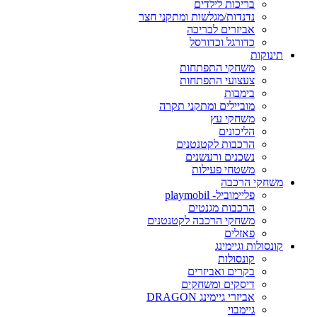
בריכות לילדים
נדנדות/מגלשות ומתקני חצר
אביזרים לבריכה
כדורגל וכדורסל
תינוקות
משחקי התפתחות
צעצועי התפתחות
בימבות
מוביילים ומתקני תקרה
משחקי עץ
הליכונים
הרכבות לקטנטנים
נשכנים ורעשנים
משטחי פעילות
משחקי הרכבה
פליימוביל- playmobil
הרכבות מגנטים
משחקי הרכבה לקטנטנים
פאזלים
קונסולות וגיימינג
קונסולות
בקרים ואביזרים
דיסקים ומשחקים
אביזרי גיימינג DRAGON
גיימבוי