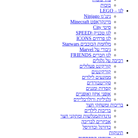
בובות
לגו – LEGO
נינג’גו Ninjago
מיינקראפט Minecraft
סיטי City
לגו טכניק וSPEED
לגו פרחים ICONS
מלחמת הכוכבים Starwars
גיבורי על Marvel
לגו חברים FRIENDS
רכיבה על גלגלים
קורקינט פעלולים
קורקינטים
ממונעים לילדים
סקייטבורדים
קסדות ומגנים
אופני איזון ואופניים
גלגיליות ורולרבליידס
בריכות ומשחקי חצר
בריכות לילדים
נדנדות/מגלשות ומתקני חצר
אביזרים לבריכה
כדורגל וכדורסל
תינוקות