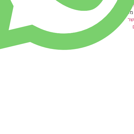
תר & החזרות
מומלצים ע"י לקוחות
 משלוחים
צעצועים ומותגים
שר
משחקים
עולם הבובות