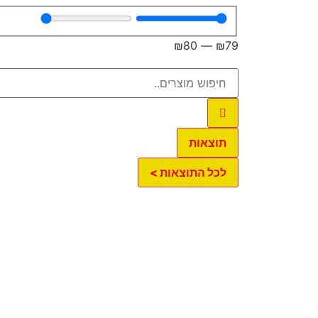
₪
80
—
₪
79
תוצאות
לכל התוצאות >