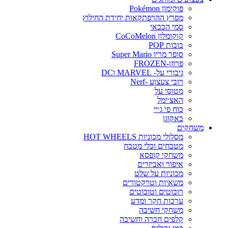
פוקימון Pokémon
מפרץ ההרפתקאות יחידת החילוץ
סמי הכבאי
קוקומלון CoCoMelon
בובות POP
סופר מריו Super Mario
פרוזן-FROZEN
גיבורי על- MARVEL וDC
רובי צעצוע -Nerf
מטוסי על
האצ׳ימל
כוח פי ג׳יי
באקוגן
משחקים
מסלולי מכוניות HOT WHEELS
מטבחים וכלי מטבח
משחקי קופסא
איפור ואביזרים
מכוניות על שלט
משאיות וטרקטורים
רובוטים וטובוטים
ערכות חקר ומדע
משחקי חשיבה
קלפים חברה וחשיבה