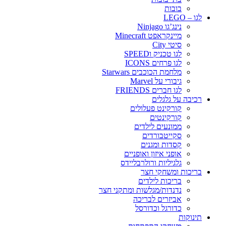
בובות
לגו – LEGO
נינג’גו Ninjago
מיינקראפט Minecraft
סיטי City
לגו טכניק וSPEED
לגו פרחים ICONS
מלחמת הכוכבים Starwars
גיבורי על Marvel
לגו חברים FRIENDS
רכיבה על גלגלים
קורקינט פעלולים
קורקינטים
ממונעים לילדים
סקייטבורדים
קסדות ומגנים
אופני איזון ואופניים
גלגיליות ורולרבליידס
בריכות ומשחקי חצר
בריכות לילדים
נדנדות/מגלשות ומתקני חצר
אביזרים לבריכה
כדורגל וכדורסל
תינוקות