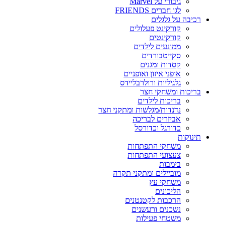
גיבורי על Marvel
לגו חברים FRIENDS
רכיבה על גלגלים
קורקינט פעלולים
קורקינטים
ממונעים לילדים
סקייטבורדים
קסדות ומגנים
אופני איזון ואופניים
גלגיליות ורולרבליידס
בריכות ומשחקי חצר
בריכות לילדים
נדנדות/מגלשות ומתקני חצר
אביזרים לבריכה
כדורגל וכדורסל
תינוקות
משחקי התפתחות
צעצועי התפתחות
בימבות
מוביילים ומתקני תקרה
משחקי עץ
הליכונים
הרכבות לקטנטנים
נשכנים ורעשנים
משטחי פעילות