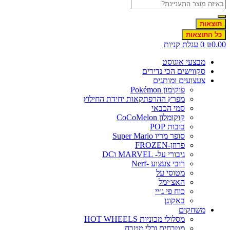
תוצאות
כל התוצאות
0.0
₪
0
עגלת קניות
מבצעי אוגוסט
סקווישים הכי נדירים
צעצועים ומותגים
פוקימון Pokémon
מפרץ ההרפתקאות יחידת החילוץ
סמי הכבאי
קוקומלון CoCoMelon
בובות POP
סופר מריו Super Mario
פרוזן-FROZEN
גיבורי על- MARVEL וDC
רובי צעצוע -Nerf
מטוסי על
האצ׳ימל
כוח פי ג׳יי
באקוגן
משחקים
מסלולי מכוניות HOT WHEELS
מטבחים וכלי מטבח