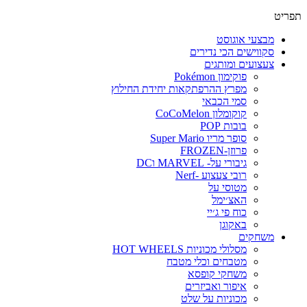
פריט
מבצעי אוגוסט
סקווישים הכי נדירים
צעצועים ומותגים
פוקימון Pokémon
מפרץ ההרפתקאות יחידת החילוץ
סמי הכבאי
קוקומלון CoCoMelon
בובות POP
סופר מריו Super Mario
פרוזן-FROZEN
גיבורי על- MARVEL וDC
רובי צעצוע -Nerf
מטוסי על
האצ׳ימל
כוח פי ג׳יי
באקוגן
משחקים
מסלולי מכוניות HOT WHEELS
מטבחים וכלי מטבח
משחקי קופסא
איפור ואביזרים
מכוניות על שלט