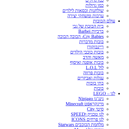
כמו גדולים
כמו גדולות
שולחנות וכסאות לילדים
ערכות ומשחקי יצירה
עולם הבובות
בית הבובת של גבי
ברביות Barbei
Cry Babies- הבובה הבוכה
בובות מדברות
ריינבוקורן
בובות כוכבי הילדים
מאשה והדב
בובות אופנה ואיסוף
לול L.O.L
בובות פרווה
עגלות ואביזרים
בתי בובות
בובות
לגו – LEGO
נינג’גו Ninjago
מיינקראפט Minecraft
סיטי City
לגו טכניק וSPEED
לגו פרחים ICONS
מלחמת הכוכבים Starwars