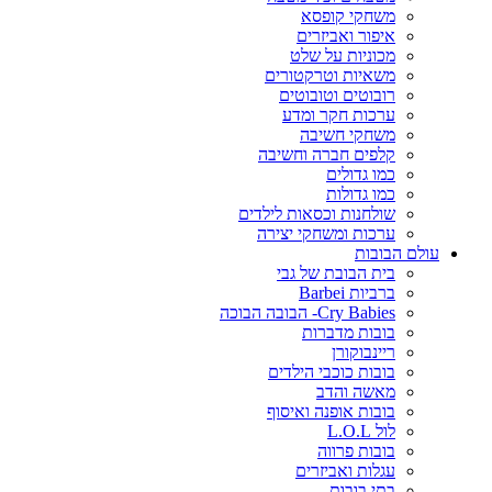
משחקי קופסא
איפור ואביזרים
מכוניות על שלט
משאיות וטרקטורים
רובוטים וטובוטים
ערכות חקר ומדע
משחקי חשיבה
קלפים חברה וחשיבה
כמו גדולים
כמו גדולות
שולחנות וכסאות לילדים
ערכות ומשחקי יצירה
עולם הבובות
בית הבובת של גבי
ברביות Barbei
Cry Babies- הבובה הבוכה
בובות מדברות
ריינבוקורן
בובות כוכבי הילדים
מאשה והדב
בובות אופנה ואיסוף
לול L.O.L
בובות פרווה
עגלות ואביזרים
בתי בובות