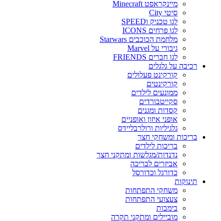
מיינקראפט Minecraft
סיטי City
לגו טכניק וSPEED
לגו פרחים ICONS
מלחמת הכוכבים Starwars
גיבורי על Marvel
לגו חברים FRIENDS
רכיבה על גלגלים
קורקינט פעלולים
קורקינטים
ממונעים לילדים
סקייטבורדים
קסדות ומגנים
אופני איזון ואופניים
גלגיליות ורולרבליידס
בריכות ומשחקי חצר
בריכות לילדים
נדנדות/מגלשות ומתקני חצר
אביזרים לבריכה
כדורגל וכדורסל
תינוקות
משחקי התפתחות
צעצועי התפתחות
בימבות
מוביילים ומתקני תקרה