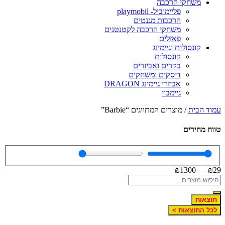
משחקי הרכבה
פליימוביל- playmobil
הרכבות מגנטים
משחקי הרכבה לקטנטנים
פאזלים
קונסולות וגיימינג
קונסולות
בקרים ואביזרים
דיסקים ומשחקים
אביזרי גיימינג DRAGON
גיימבוי
מוד הבית
/ מוצרים המתויגים “Barbie”
ווח מחירים
₪
1300
—
₪
2
תוצאות
לכל התוצאות >