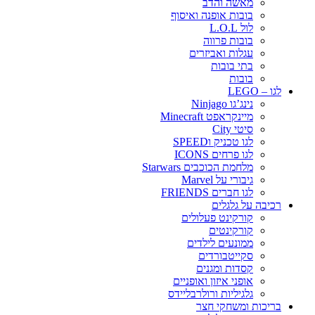
מאשה והדב
בובות אופנה ואיסוף
לול L.O.L
בובות פרווה
עגלות ואביזרים
בתי בובות
בובות
לגו – LEGO
נינג’גו Ninjago
מיינקראפט Minecraft
סיטי City
לגו טכניק וSPEED
לגו פרחים ICONS
מלחמת הכוכבים Starwars
גיבורי על Marvel
לגו חברים FRIENDS
רכיבה על גלגלים
קורקינט פעלולים
קורקינטים
ממונעים לילדים
סקייטבורדים
קסדות ומגנים
אופני איזון ואופניים
גלגיליות ורולרבליידס
בריכות ומשחקי חצר