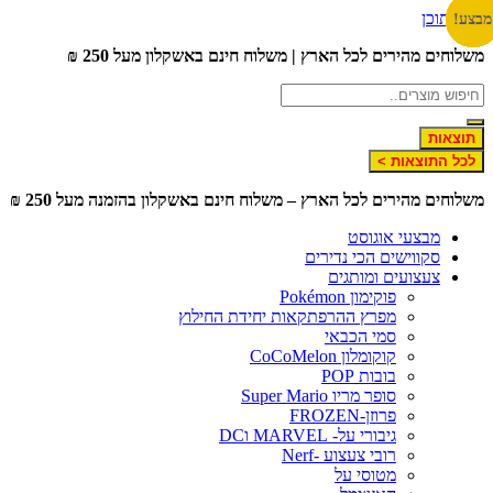
לג לתוכן
צע!
צע!
צע!
צע!
צע!
צע!
צע!
צע!
צע!
שלוחים מהירים לכל הארץ | משלוח חינם באשקלון מעל 250 ₪
תוצאות
לכל התוצאות >
שלוחים מהירים לכל הארץ – משלוח חינם באשקלון בהזמנה מעל 250 ₪
מבצעי אוגוסט
סקווישים הכי נדירים
צעצועים ומותגים
פוקימון Pokémon
מפרץ ההרפתקאות יחידת החילוץ
סמי הכבאי
קוקומלון CoCoMelon
בובות POP
סופר מריו Super Mario
פרוזן-FROZEN
גיבורי על- MARVEL וDC
רובי צעצוע -Nerf
מטוסי על