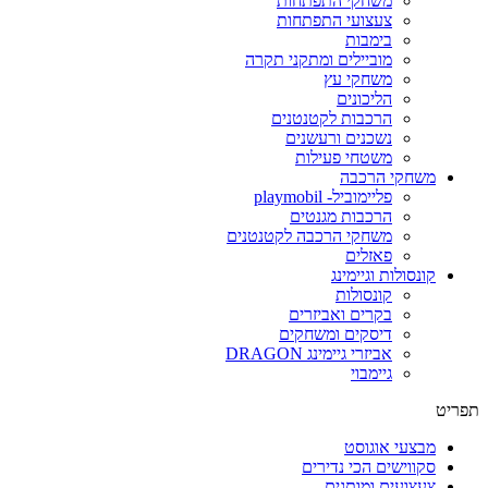
משחקי התפתחות
צעצועי התפתחות
בימבות
מוביילים ומתקני תקרה
משחקי עץ
הליכונים
הרכבות לקטנטנים
נשכנים ורעשנים
משטחי פעילות
משחקי הרכבה
פליימוביל- playmobil
הרכבות מגנטים
משחקי הרכבה לקטנטנים
פאזלים
קונסולות וגיימינג
קונסולות
בקרים ואביזרים
דיסקים ומשחקים
אביזרי גיימינג DRAGON
גיימבוי
פריט
מבצעי אוגוסט
סקווישים הכי נדירים
צעצועים ומותגים