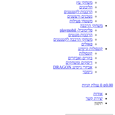
משחקי עץ
הליכונים
הרכבות לקטנטנים
נשכנים ורעשנים
משטחי פעילות
משחקי הרכבה
פליימוביל- playmobil
הרכבות מגנטים
משחקי הרכבה לקטנטנים
פאזלים
קונסולות וגיימינג
קונסולות
בקרים ואביזרים
דיסקים ומשחקים
אביזרי גיימינג DRAGON
גיימבוי
0.0
₪
0
עגלת קניות
אודות
יצירת קשר
תקנון