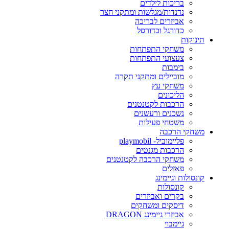
בריכות לילדים
נדנדות/מגלשות ומתקני חצר
אביזרים לבריכה
כדורגל וכדורסל
תינוקות
משחקי התפתחות
צעצועי התפתחות
בימבות
מוביילים ומתקני תקרה
משחקי עץ
הליכונים
הרכבות לקטנטנים
נשכנים ורעשנים
משטחי פעילות
משחקי הרכבה
פליימוביל- playmobil
הרכבות מגנטים
משחקי הרכבה לקטנטנים
פאזלים
קונסולות וגיימינג
קונסולות
בקרים ואביזרים
דיסקים ומשחקים
אביזרי גיימינג DRAGON
גיימבוי