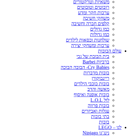
משאיות וטרקטורים
רובוטים וטובוטים
ערכות חקר ומדע
משחקי חשיבה
קלפים חברה וחשיבה
כמו גדולים
כמו גדולות
שולחנות וכסאות לילדים
ערכות ומשחקי יצירה
עולם הבובות
בית הבובת של גבי
ברביות Barbei
Cry Babies- הבובה הבוכה
בובות מדברות
ריינבוקורן
בובות כוכבי הילדים
מאשה והדב
בובות אופנה ואיסוף
לול L.O.L
בובות פרווה
עגלות ואביזרים
בתי בובות
בובות
לגו – LEGO
נינג’גו Ninjago