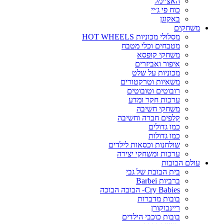
האצ׳ימל
כוח פי ג׳יי
באקוגן
משחקים
מסלולי מכוניות HOT WHEELS
מטבחים וכלי מטבח
משחקי קופסא
איפור ואביזרים
מכוניות על שלט
משאיות וטרקטורים
רובוטים וטובוטים
ערכות חקר ומדע
משחקי חשיבה
קלפים חברה וחשיבה
כמו גדולים
כמו גדולות
שולחנות וכסאות לילדים
ערכות ומשחקי יצירה
עולם הבובות
בית הבובת של גבי
ברביות Barbei
Cry Babies- הבובה הבוכה
בובות מדברות
ריינבוקורן
בובות כוכבי הילדים