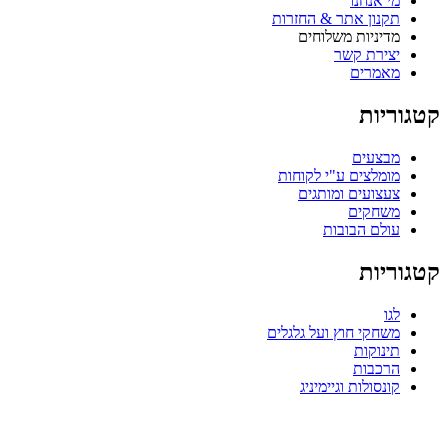
מי אנחנו
תקנון אתר & החזרות
מדיניות משלוחים
יצירת קשר
מאמרים
טגוריות
מבצעים
מומלצים ע"י לקוחות
צעצועים ומותגים
משחקים
עולם הבובות
טגוריות
לגו
משחקי חוץ ועל גלגלים
תינוקות
הרכבות
קונסולות וגיימיניג