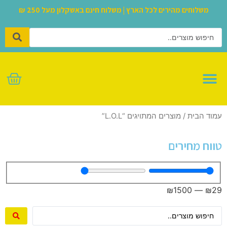
משלוחים מהירים לכל הארץ | משלוח חינם באשקלון מעל 250 ₪
לגו – LEGO
עמוד הבית
/ מוצרים המתויגים “L.O.L”
טווח מחירים
₪
1500
—
₪
29