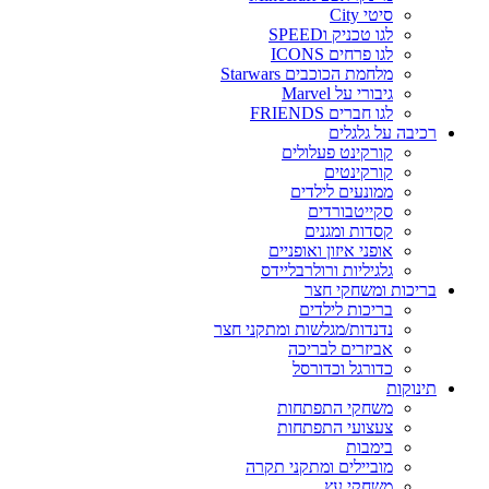
סיטי City
לגו טכניק וSPEED
לגו פרחים ICONS
מלחמת הכוכבים Starwars
גיבורי על Marvel
לגו חברים FRIENDS
רכיבה על גלגלים
קורקינט פעלולים
קורקינטים
ממונעים לילדים
סקייטבורדים
קסדות ומגנים
אופני איזון ואופניים
גלגיליות ורולרבליידס
בריכות ומשחקי חצר
בריכות לילדים
נדנדות/מגלשות ומתקני חצר
אביזרים לבריכה
כדורגל וכדורסל
תינוקות
משחקי התפתחות
צעצועי התפתחות
בימבות
מוביילים ומתקני תקרה
משחקי עץ