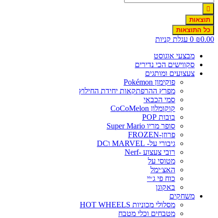
תוצאות
כל התוצאות
0.00
₪
0
עגלת קניות
מבצעי אוגוסט
סקווישים הכי נדירים
צעצועים ומותגים
פוקימון Pokémon
מפרץ ההרפתקאות יחידת החילוץ
סמי הכבאי
קוקומלון CoCoMelon
בובות POP
סופר מריו Super Mario
פרוזן-FROZEN
גיבורי על- MARVEL וDC
רובי צעצוע -Nerf
מטוסי על
האצ׳ימל
כוח פי ג׳יי
באקוגן
משחקים
מסלולי מכוניות HOT WHEELS
מטבחים וכלי מטבח