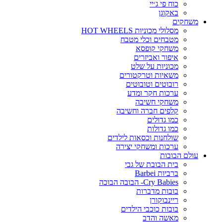
כוח פי ג׳יי
באקוגן
משחקים
מסלולי מכוניות HOT WHEELS
מטבחים וכלי מטבח
משחקי קופסא
איפור ואביזרים
מכוניות על שלט
משאיות וטרקטורים
רובוטים וטובוטים
ערכות חקר ומדע
משחקי חשיבה
קלפים חברה וחשיבה
כמו גדולים
כמו גדולות
שולחנות וכסאות לילדים
ערכות ומשחקי יצירה
עולם הבובות
בית הבובת של גבי
ברביות Barbei
Cry Babies- הבובה הבוכה
בובות מדברות
ריינבוקורן
בובות כוכבי הילדים
מאשה והדב