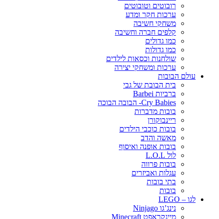
רובוטים וטובוטים
ערכות חקר ומדע
משחקי חשיבה
קלפים חברה וחשיבה
כמו גדולים
כמו גדולות
שולחנות וכסאות לילדים
ערכות ומשחקי יצירה
עולם הבובות
בית הבובת של גבי
ברביות Barbei
Cry Babies- הבובה הבוכה
בובות מדברות
ריינבוקורן
בובות כוכבי הילדים
מאשה והדב
בובות אופנה ואיסוף
לול L.O.L
בובות פרווה
עגלות ואביזרים
בתי בובות
בובות
לגו – LEGO
נינג’גו Ninjago
מיינקראפט Minecraft