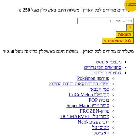
דלג
בצע!
בצע!
בצע!
בצע!
בצע!
בצע!
בצע!
בצע!
בצע!
בצע!
בצע!
משלוחים מהירים לכל הארץ | משלוח חינם באשקלון מעל 250 ₪
לתוכן
תוצאות
לכל התוצאות >
משלוחים מהירים לכל הארץ – משלוח חינם באשקלון בהזמנה מעל 250 ₪
מבצעי אוגוסט
סקווישים הכי נדירים
צעצועים ומותגים
פוקימון Pokémon
מפרץ ההרפתקאות יחידת החילוץ
סמי הכבאי
קוקומלון CoCoMelon
בובות POP
סופר מריו Super Mario
פרוזן-FROZEN
גיבורי על- MARVEL וDC
רובי צעצוע -Nerf
מטוסי על
האצ׳ימל