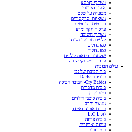
משחקי קופסא
איפור ואביזרים
מכוניות על שלט
משאיות וטרקטורים
רובוטים וטובוטים
ערכות חקר ומדע
משחקי חשיבה
קלפים חברה וחשיבה
כמו גדולים
כמו גדולות
שולחנות וכסאות לילדים
ערכות ומשחקי יצירה
עולם הבובות
בית הבובת של גבי
ברביות Barbei
Cry Babies- הבובה הבוכה
בובות מדברות
ריינבוקורן
בובות כוכבי הילדים
מאשה והדב
בובות אופנה ואיסוף
לול L.O.L
בובות פרווה
עגלות ואביזרים
בתי בובות