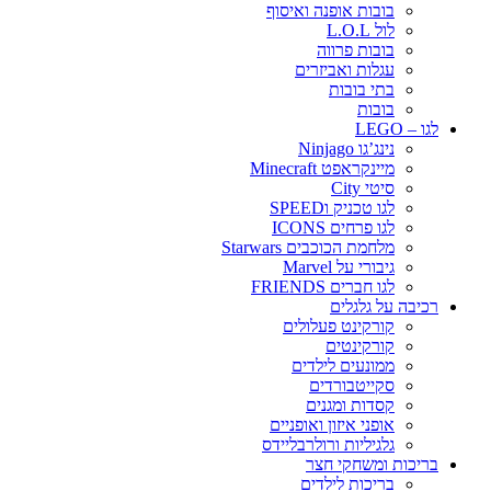
בובות אופנה ואיסוף
לול L.O.L
בובות פרווה
עגלות ואביזרים
בתי בובות
בובות
לגו – LEGO
נינג’גו Ninjago
מיינקראפט Minecraft
סיטי City
לגו טכניק וSPEED
לגו פרחים ICONS
מלחמת הכוכבים Starwars
גיבורי על Marvel
לגו חברים FRIENDS
רכיבה על גלגלים
קורקינט פעלולים
קורקינטים
ממונעים לילדים
סקייטבורדים
קסדות ומגנים
אופני איזון ואופניים
גלגיליות ורולרבליידס
בריכות ומשחקי חצר
בריכות לילדים