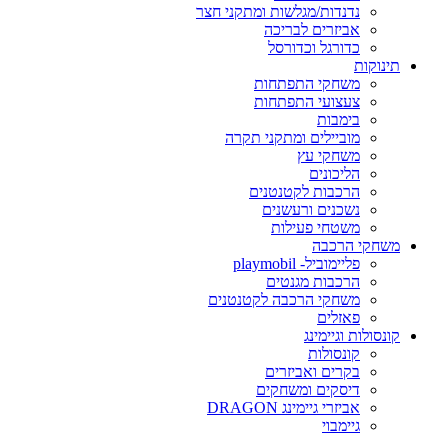
נדנדות/מגלשות ומתקני חצר
אביזרים לבריכה
כדורגל וכדורסל
תינוקות
משחקי התפתחות
צעצועי התפתחות
בימבות
מוביילים ומתקני תקרה
משחקי עץ
הליכונים
הרכבות לקטנטנים
נשכנים ורעשנים
משטחי פעילות
משחקי הרכבה
פליימוביל- playmobil
הרכבות מגנטים
משחקי הרכבה לקטנטנים
פאזלים
קונסולות וגיימינג
קונסולות
בקרים ואביזרים
דיסקים ומשחקים
אביזרי גיימינג DRAGON
גיימבוי