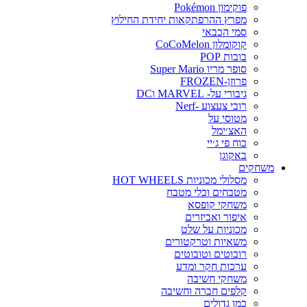
פוקימון Pokémon
מפרץ ההרפתקאות יחידת החילוץ
סמי הכבאי
קוקומלון CoCoMelon
בובות POP
סופר מריו Super Mario
פרוזן-FROZEN
גיבורי על- MARVEL וDC
רובי צעצוע -Nerf
מטוסי על
האצ׳ימל
כוח פי ג׳יי
באקוגן
משחקים
מסלולי מכוניות HOT WHEELS
מטבחים וכלי מטבח
משחקי קופסא
איפור ואביזרים
מכוניות על שלט
משאיות וטרקטורים
רובוטים וטובוטים
ערכות חקר ומדע
משחקי חשיבה
קלפים חברה וחשיבה
כמו גדולים