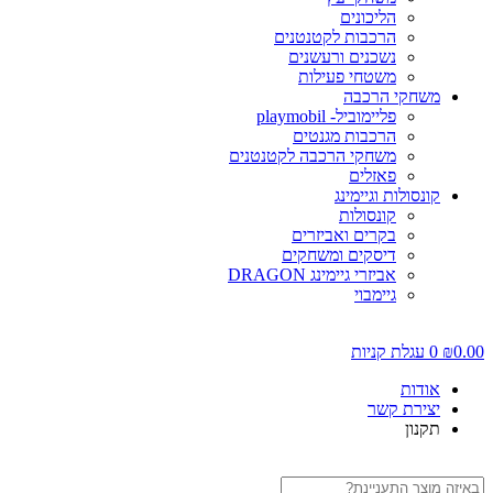
הליכונים
הרכבות לקטנטנים
נשכנים ורעשנים
משטחי פעילות
משחקי הרכבה
פליימוביל- playmobil
הרכבות מגנטים
משחקי הרכבה לקטנטנים
פאזלים
קונסולות וגיימינג
קונסולות
בקרים ואביזרים
דיסקים ומשחקים
אביזרי גיימינג DRAGON
גיימבוי
0.00
₪
0
עגלת קניות
אודות
יצירת קשר
תקנון