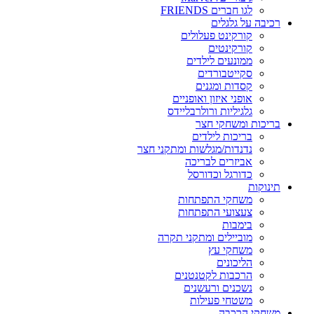
לגו חברים FRIENDS
רכיבה על גלגלים
קורקינט פעלולים
קורקינטים
ממונעים לילדים
סקייטבורדים
קסדות ומגנים
אופני איזון ואופניים
גלגיליות ורולרבליידס
בריכות ומשחקי חצר
בריכות לילדים
נדנדות/מגלשות ומתקני חצר
אביזרים לבריכה
כדורגל וכדורסל
תינוקות
משחקי התפתחות
צעצועי התפתחות
בימבות
מוביילים ומתקני תקרה
משחקי עץ
הליכונים
הרכבות לקטנטנים
נשכנים ורעשנים
משטחי פעילות
משחקי הרכבה