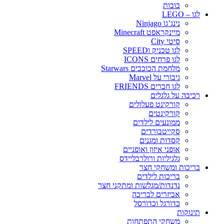
בובות
לגו – LEGO
נינג’גו Ninjago
מיינקראפט Minecraft
סיטי City
לגו טכניק וSPEED
לגו פרחים ICONS
מלחמת הכוכבים Starwars
גיבורי על Marvel
לגו חברים FRIENDS
רכיבה על גלגלים
קורקינט פעלולים
קורקינטים
ממונעים לילדים
סקייטבורדים
קסדות ומגנים
אופני איזון ואופניים
גלגיליות ורולרבליידס
בריכות ומשחקי חצר
בריכות לילדים
נדנדות/מגלשות ומתקני חצר
אביזרים לבריכה
כדורגל וכדורסל
תינוקות
משחקי התפתחות