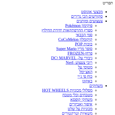
תפריט
מבצעי אוגוסט
סקווישים הכי נדירים
צעצועים ומותגים
פוקימון Pokémon
מפרץ ההרפתקאות יחידת החילוץ
סמי הכבאי
קוקומלון CoCoMelon
בובות POP
סופר מריו Super Mario
פרוזן-FROZEN
גיבורי על- MARVEL וDC
רובי צעצוע -Nerf
מטוסי על
האצ׳ימל
כוח פי ג׳יי
באקוגן
משחקים
מסלולי מכוניות HOT WHEELS
מטבחים וכלי מטבח
משחקי קופסא
איפור ואביזרים
מכוניות על שלט
משאיות וטרקטורים