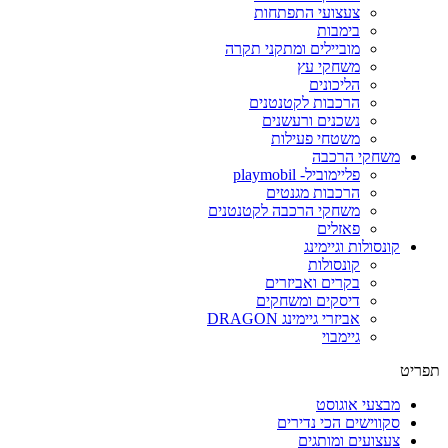
צעצועי התפתחות
בימבות
מוביילים ומתקני תקרה
משחקי עץ
הליכונים
הרכבות לקטנטנים
נשכנים ורעשנים
משטחי פעילות
משחקי הרכבה
פליימוביל- playmobil
הרכבות מגנטים
משחקי הרכבה לקטנטנים
פאזלים
קונסולות וגיימינג
קונסולות
בקרים ואביזרים
דיסקים ומשחקים
אביזרי גיימינג DRAGON
גיימבוי
תפריט
מבצעי אוגוסט
סקווישים הכי נדירים
צעצועים ומותגים