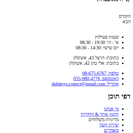
הקודם
הבא
שעות פעילות
א' - ה': 19:30 - 08:30
יום שישי: 14:30 - 08:30
כתובת: הרצל 43, אשקלון
כתובת: אלי כהן 42, אשקלון
טלפון: 08-675-0767
וואטסאפ: 055-980-4776
אימייל: dubitoys.conect@gmail.com
דפי תוכן
מי אנחנו
תקנון אתר & החזרות
מדיניות משלוחים
יצירת קשר
מאמרים