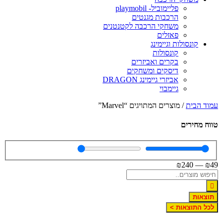
פליימוביל- playmobil
הרכבות מגנטים
משחקי הרכבה לקטנטנים
פאזלים
קונסולות וגיימינג
קונסולות
בקרים ואביזרים
דיסקים ומשחקים
אביזרי גיימינג DRAGON
גיימבוי
עמוד הבית
/ מוצרים המתויגים “Marvel”
טווח מחירים
₪
240
—
₪
49
תוצאות
לכל התוצאות >