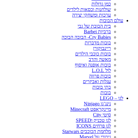
כמו גדולות
שולחנות וכסאות לילדים
ערכות ומשחקי יצירה
עולם הבובות
בית הבובת של גבי
ברביות Barbei
Cry Babies- הבובה הבוכה
בובות מדברות
ריינבוקורן
בובות כוכבי הילדים
מאשה והדב
בובות אופנה ואיסוף
לול L.O.L
בובות פרווה
עגלות ואביזרים
בתי בובות
בובות
לגו – LEGO
נינג’גו Ninjago
מיינקראפט Minecraft
סיטי City
לגו טכניק וSPEED
לגו פרחים ICONS
מלחמת הכוכבים Starwars
גיבורי על Marvel