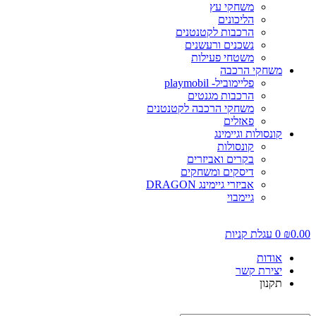
משחקי עץ
הליכונים
הרכבות לקטנטנים
נשכנים ורעשנים
משטחי פעילות
משחקי הרכבה
פליימוביל- playmobil
הרכבות מגנטים
משחקי הרכבה לקטנטנים
פאזלים
קונסולות וגיימינג
קונסולות
בקרים ואביזרים
דיסקים ומשחקים
אביזרי גיימינג DRAGON
גיימבוי
0.0
₪
0
עגלת קניות
אודות
יצירת קשר
תקנון