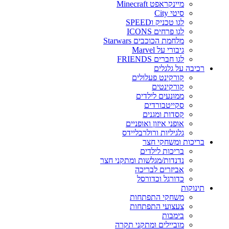
מיינקראפט Minecraft
סיטי City
לגו טכניק וSPEED
לגו פרחים ICONS
מלחמת הכוכבים Starwars
גיבורי על Marvel
לגו חברים FRIENDS
רכיבה על גלגלים
קורקינט פעלולים
קורקינטים
ממונעים לילדים
סקייטבורדים
קסדות ומגנים
אופני איזון ואופניים
גלגיליות ורולרבליידס
בריכות ומשחקי חצר
בריכות לילדים
נדנדות/מגלשות ומתקני חצר
אביזרים לבריכה
כדורגל וכדורסל
תינוקות
משחקי התפתחות
צעצועי התפתחות
בימבות
מוביילים ומתקני תקרה