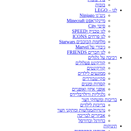
בובות
לגו – LEGO
נינג’גו Ninjago
מיינקראפט Minecraft
סיטי City
לגו טכניק וSPEED
לגו פרחים ICONS
מלחמת הכוכבים Starwars
גיבורי על Marvel
לגו חברים FRIENDS
רכיבה על גלגלים
קורקינט פעלולים
קורקינטים
ממונעים לילדים
סקייטבורדים
קסדות ומגנים
אופני איזון ואופניים
גלגיליות ורולרבליידס
בריכות ומשחקי חצר
בריכות לילדים
נדנדות/מגלשות ומתקני חצר
אביזרים לבריכה
כדורגל וכדורסל
תינוקות