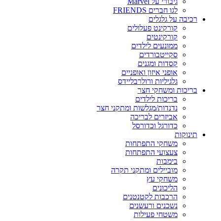
גיבורי על Marvel
לגו חברים FRIENDS
רכיבה על גלגלים
קורקינט פעלולים
קורקינטים
ממונעים לילדים
סקייטבורדים
קסדות ומגנים
אופני איזון ואופניים
גלגיליות ורולרבליידס
בריכות ומשחקי חצר
בריכות לילדים
נדנדות/מגלשות ומתקני חצר
אביזרים לבריכה
כדורגל וכדורסל
תינוקות
משחקי התפתחות
צעצועי התפתחות
בימבות
מוביילים ומתקני תקרה
משחקי עץ
הליכונים
הרכבות לקטנטנים
נשכנים ורעשנים
משטחי פעילות