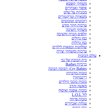
משחקי קופסא
איפור ואביזרים
מכוניות על שלט
משאיות וטרקטורים
רובוטים וטובוטים
ערכות חקר ומדע
משחקי חשיבה
קלפים חברה וחשיבה
כמו גדולים
כמו גדולות
שולחנות וכסאות לילדים
ערכות ומשחקי יצירה
עולם הבובות
בית הבובת של גבי
ברביות Barbei
Cry Babies- הבובה הבוכה
בובות מדברות
ריינבוקורן
בובות כוכבי הילדים
מאשה והדב
בובות אופנה ואיסוף
לול L.O.L
בובות פרווה
עגלות ואביזרים
בתי בובות