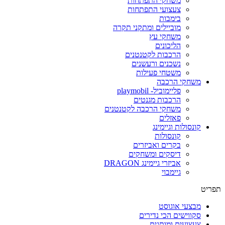
משחקי התפתחות
צעצועי התפתחות
בימבות
מוביילים ומתקני תקרה
משחקי עץ
הליכונים
הרכבות לקטנטנים
נשכנים ורעשנים
משטחי פעילות
משחקי הרכבה
פליימוביל- playmobil
הרכבות מגנטים
משחקי הרכבה לקטנטנים
פאזלים
קונסולות וגיימינג
קונסולות
בקרים ואביזרים
דיסקים ומשחקים
אביזרי גיימינג DRAGON
גיימבוי
פריט
מבצעי אוגוסט
סקווישים הכי נדירים
צעצועים ומותגים