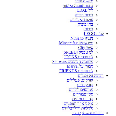
מאשה והדב
בובות אופנה ואיסוף
לול L.O.L
בובות פרווה
עגלות ואביזרים
בתי בובות
בובות
לגו – LEGO
נינג’גו Ninjago
מיינקראפט Minecraft
סיטי City
לגו טכניק וSPEED
לגו פרחים ICONS
מלחמת הכוכבים Starwars
גיבורי על Marvel
לגו חברים FRIENDS
רכיבה על גלגלים
קורקינט פעלולים
קורקינטים
ממונעים לילדים
סקייטבורדים
קסדות ומגנים
אופני איזון ואופניים
גלגיליות ורולרבליידס
בריכות ומשחקי חצר