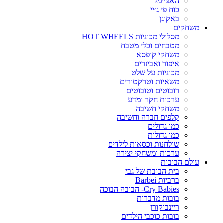
האצ׳ימל
כוח פי ג׳יי
באקוגן
משחקים
מסלולי מכוניות HOT WHEELS
מטבחים וכלי מטבח
משחקי קופסא
איפור ואביזרים
מכוניות על שלט
משאיות וטרקטורים
רובוטים וטובוטים
ערכות חקר ומדע
משחקי חשיבה
קלפים חברה וחשיבה
כמו גדולים
כמו גדולות
שולחנות וכסאות לילדים
ערכות ומשחקי יצירה
עולם הבובות
בית הבובת של גבי
ברביות Barbei
Cry Babies- הבובה הבוכה
בובות מדברות
ריינבוקורן
בובות כוכבי הילדים