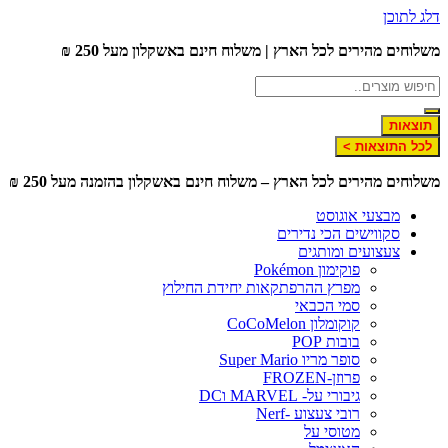
לג לתוכן
שלוחים מהירים לכל הארץ | משלוח חינם באשקלון מעל 250 ₪
תוצאות
לכל התוצאות >
שלוחים מהירים לכל הארץ – משלוח חינם באשקלון בהזמנה מעל 250 ₪
מבצעי אוגוסט
סקווישים הכי נדירים
צעצועים ומותגים
פוקימון Pokémon
מפרץ ההרפתקאות יחידת החילוץ
סמי הכבאי
קוקומלון CoCoMelon
בובות POP
סופר מריו Super Mario
פרוזן-FROZEN
גיבורי על- MARVEL וDC
רובי צעצוע -Nerf
מטוסי על