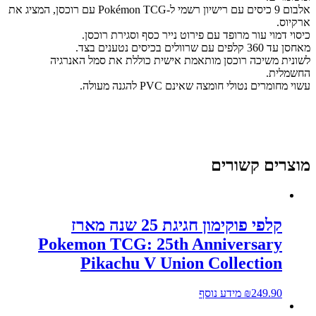
אלבום 9 כיסים עם רישיון רשמי ל-Pokémon TCG עם רוכסן, המציג את
רקיוס.
יסוי דמוי עור מרופד עם פירוט נייר כסף וסגירת רוכסן.
חסן עד 360 קלפים עם שרוולים בכיסים נטענים בצד.
שונית משיכה רוכסן מותאמת אישית כוללת את סמל האנרגיה
חשמלית.
שוי מחומרים נטולי חומצה שאינם PVC להגנה מעולה.
וצרים קשורים
קלפי פוקימון חגיגת 25 שנה מארז
Pokemon TCG: 25th Anniversary
Pikachu V Union Collection
249.90
₪
מידע נוסף