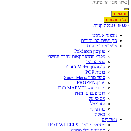
תוצאות
כל התוצאות
0.0
₪
0
עגלת קניות
מבצעי אוגוסט
סקווישים הכי נדירים
צעצועים ומותגים
פוקימון Pokémon
מפרץ ההרפתקאות יחידת החילוץ
סמי הכבאי
קוקומלון CoCoMelon
בובות POP
סופר מריו Super Mario
פרוזן-FROZEN
גיבורי על- MARVEL וDC
רובי צעצוע -Nerf
מטוסי על
האצ׳ימל
כוח פי ג׳יי
באקוגן
משחקים
מסלולי מכוניות HOT WHEELS
מטבחים וכלי מטבח