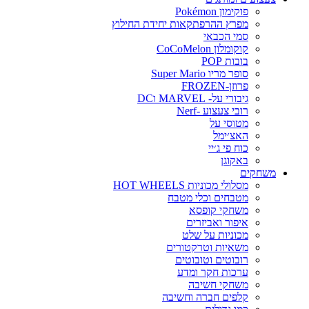
פוקימון Pokémon
מפרץ ההרפתקאות יחידת החילוץ
סמי הכבאי
קוקומלון CoCoMelon
בובות POP
סופר מריו Super Mario
פרוזן-FROZEN
גיבורי על- MARVEL וDC
רובי צעצוע -Nerf
מטוסי על
האצ׳ימל
כוח פי ג׳יי
באקוגן
משחקים
מסלולי מכוניות HOT WHEELS
מטבחים וכלי מטבח
משחקי קופסא
איפור ואביזרים
מכוניות על שלט
משאיות וטרקטורים
רובוטים וטובוטים
ערכות חקר ומדע
משחקי חשיבה
קלפים חברה וחשיבה