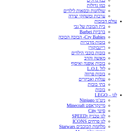
כמו גדולים
כמו גדולות
שולחנות וכסאות לילדים
ערכות ומשחקי יצירה
עולם הבובות
בית הבובת של גבי
ברביות Barbei
Cry Babies- הבובה הבוכה
בובות מדברות
ריינבוקורן
בובות כוכבי הילדים
מאשה והדב
בובות אופנה ואיסוף
לול L.O.L
בובות פרווה
עגלות ואביזרים
בתי בובות
בובות
לגו – LEGO
נינג’גו Ninjago
מיינקראפט Minecraft
סיטי City
לגו טכניק וSPEED
לגו פרחים ICONS
מלחמת הכוכבים Starwars