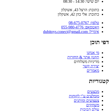
יום שישי: 14:30 - 08:30
כתובת: הרצל 43, אשקלון
כתובת: אלי כהן 42, אשקלון
טלפון: 08-675-0767
וואטסאפ: 055-980-4776
אימייל: dubitoys.conect@gmail.com
פי תוכן
מי אנחנו
תקנון אתר & החזרות
מדיניות משלוחים
יצירת קשר
מאמרים
טגוריות
מבצעים
מומלצים ע"י לקוחות
צעצועים ומותגים
משחקים
עולם הבובות