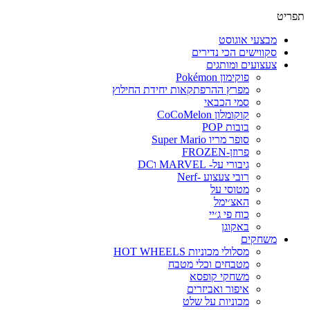
פריט
מבצעי אוגוסט
סקווישים הכי נדירים
צעצועים ומותגים
פוקימון Pokémon
מפרץ ההרפתקאות יחידת החילוץ
סמי הכבאי
קוקומלון CoCoMelon
בובות POP
סופר מריו Super Mario
פרוזן-FROZEN
גיבורי על- MARVEL וDC
רובי צעצוע -Nerf
מטוסי על
האצ׳ימל
כוח פי ג׳יי
באקוגן
משחקים
מסלולי מכוניות HOT WHEELS
מטבחים וכלי מטבח
משחקי קופסא
איפור ואביזרים
מכוניות על שלט