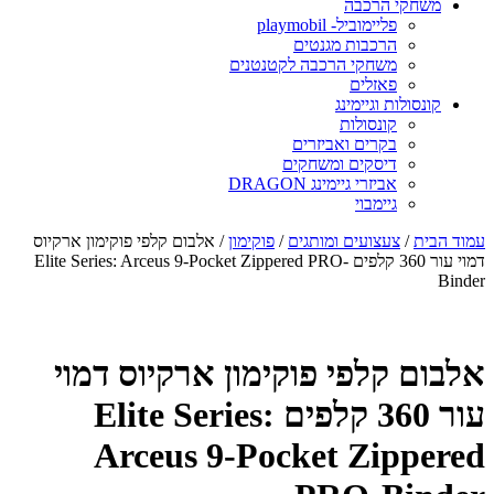
משחקי הרכבה
פליימוביל- playmobil
הרכבות מגנטים
משחקי הרכבה לקטנטנים
פאזלים
קונסולות וגיימינג
קונסולות
בקרים ואביזרים
דיסקים ומשחקים
אביזרי גיימינג DRAGON
גיימבוי
מוד הבית
/
צעצועים ומותגים
/
פוקימון
/ אלבום קלפי פוקימון ארקיוס
דמוי עור 360 קלפים Elite Series: Arceus 9-Pocket Zippered PRO-
Binde
לבום קלפי פוקימון ארקיוס דמוי
עור 360 קלפים Elite Series:
Arceus 9-Pocket Zippere