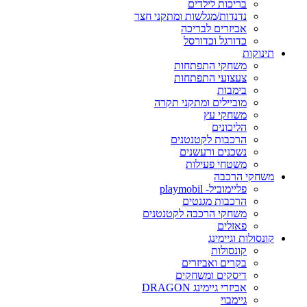
בריכות לילדים
נדנדות/מגלשות ומתקני חצר
אביזרים לבריכה
כדורגל וכדורסל
תינוקות
משחקי התפתחות
צעצועי התפתחות
בימבות
מוביילים ומתקני תקרה
משחקי עץ
הליכונים
הרכבות לקטנטנים
נשכנים ורעשנים
משטחי פעילות
משחקי הרכבה
פליימוביל- playmobil
הרכבות מגנטים
משחקי הרכבה לקטנטנים
פאזלים
קונסולות וגיימינג
קונסולות
בקרים ואביזרים
דיסקים ומשחקים
אביזרי גיימינג DRAGON
גיימבוי