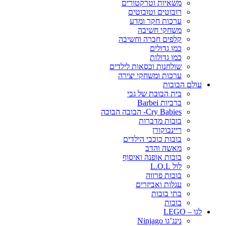
משאיות וטרקטורים
רובוטים וטובוטים
ערכות חקר ומדע
משחקי חשיבה
קלפים חברה וחשיבה
כמו גדולים
כמו גדולות
שולחנות וכסאות לילדים
ערכות ומשחקי יצירה
עולם הבובות
בית הבובת של גבי
ברביות Barbei
Cry Babies- הבובה הבוכה
בובות מדברות
ריינבוקורן
בובות כוכבי הילדים
מאשה והדב
בובות אופנה ואיסוף
לול L.O.L
בובות פרווה
עגלות ואביזרים
בתי בובות
בובות
לגו – LEGO
נינג’גו Ninjago