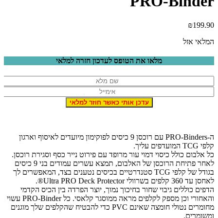
PRO-Binde
₪
199.9
מלאי אזל
מלאו את הטופס לעדכון חזרה למלאי
ה-PRO-Binders עם רוכסן 9 כיסים לפוקימון מיועדים לאיסוף וארגון
פי TCG המועדפים עליך.
ל אלבום כולל כיסוי דמוי עור מרופד עם פירוט נייר כסף וסגירת רוכסן.
לאחר פתיחת הרוכסן של האלבום, תמצא עשרים עמודים בני 9 כיסים
בגודל של קלפי TCG סטנדרטיים בכיסים נטענים בצד, המאפשרים לך
חסן עד 360 קלפים בשרוולי Ultra PRO Deck Protector®.
דפים כוללים גיבוי שחור בחיכוך נמוך, יוצר הפרדה בין הכיס הקדמי
והאחורי וכן מספק לקלפים מראה ממוסגר קלאסי. כל PRO-Binder עשוי
מחומרים נטולי חומצה שאינם PVC כדי להבטיח שהקלפים שלך מוגנים
משומרים.