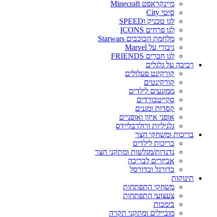
מיינקראפט Minecraft
סיטי City
לגו טכניק וSPEED
לגו פרחים ICONS
מלחמת הכוכבים Starwars
גיבורי על Marvel
לגו חברים FRIENDS
רכיבה על גלגלים
קורקינט פעלולים
קורקינטים
ממונעים לילדים
סקייטבורדים
קסדות ומגנים
אופני איזון ואופניים
גלגיליות ורולרבליידס
בריכות ומשחקי חצר
בריכות לילדים
נדנדות/מגלשות ומתקני חצר
אביזרים לבריכה
כדורגל וכדורסל
תינוקות
משחקי התפתחות
צעצועי התפתחות
בימבות
מוביילים ומתקני תקרה