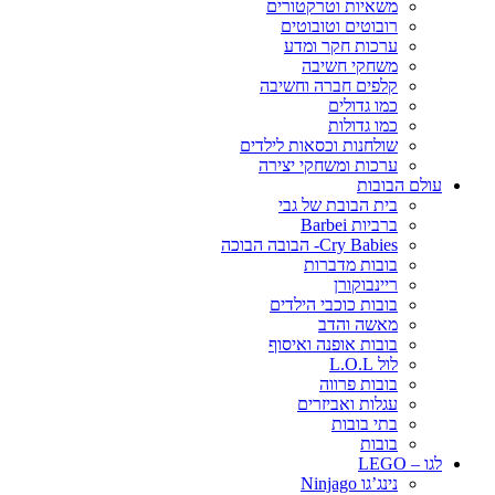
משאיות וטרקטורים
רובוטים וטובוטים
ערכות חקר ומדע
משחקי חשיבה
קלפים חברה וחשיבה
כמו גדולים
כמו גדולות
שולחנות וכסאות לילדים
ערכות ומשחקי יצירה
עולם הבובות
בית הבובת של גבי
ברביות Barbei
Cry Babies- הבובה הבוכה
בובות מדברות
ריינבוקורן
בובות כוכבי הילדים
מאשה והדב
בובות אופנה ואיסוף
לול L.O.L
בובות פרווה
עגלות ואביזרים
בתי בובות
בובות
לגו – LEGO
נינג’גו Ninjago