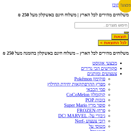
דלג לתוכן
מבצע!
מבצע!
מבצע!
מבצע!
מבצע!
מבצע!
מבצע!
משלוחים מהירים לכל הארץ | משלוח חינם באשקלון מעל 250 ₪
תוצאות
לכל התוצאות >
משלוחים מהירים לכל הארץ – משלוח חינם באשקלון בהזמנה מעל 250 ₪
מבצעי אוגוסט
סקווישים הכי נדירים
צעצועים ומותגים
פוקימון Pokémon
מפרץ ההרפתקאות יחידת החילוץ
סמי הכבאי
קוקומלון CoCoMelon
בובות POP
סופר מריו Super Mario
פרוזן-FROZEN
גיבורי על- MARVEL וDC
רובי צעצוע -Nerf
מטוסי על