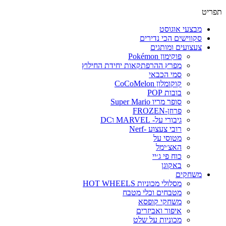
תפריט
מבצעי אוגוסט
סקווישים הכי נדירים
צעצועים ומותגים
פוקימון Pokémon
מפרץ ההרפתקאות יחידת החילוץ
סמי הכבאי
קוקומלון CoCoMelon
בובות POP
סופר מריו Super Mario
פרוזן-FROZEN
גיבורי על- MARVEL וDC
רובי צעצוע -Nerf
מטוסי על
האצ׳ימל
כוח פי ג׳יי
באקוגן
משחקים
מסלולי מכוניות HOT WHEELS
מטבחים וכלי מטבח
משחקי קופסא
איפור ואביזרים
מכוניות על שלט