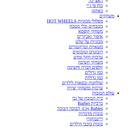
האצ׳ימל
כוח פי ג׳יי
באקוגן
משחקים
מסלולי מכוניות HOT WHEELS
מטבחים וכלי מטבח
משחקי קופסא
איפור ואביזרים
מכוניות על שלט
משאיות וטרקטורים
רובוטים וטובוטים
ערכות חקר ומדע
משחקי חשיבה
קלפים חברה וחשיבה
כמו גדולים
כמו גדולות
שולחנות וכסאות לילדים
ערכות ומשחקי יצירה
עולם הבובות
בית הבובת של גבי
ברביות Barbei
Cry Babies- הבובה הבוכה
בובות מדברות
ריינבוקורן
בובות כוכבי הילדים