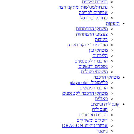
בריכות לילדים
נדנדות/מגלשות ומתקני חצר
אביזרים לבריכה
כדורגל וכדורסל
תינוקות
משחקי התפתחות
צעצועי התפתחות
בימבות
מוביילים ומתקני תקרה
משחקי עץ
הליכונים
הרכבות לקטנטנים
נשכנים ורעשנים
משטחי פעילות
משחקי הרכבה
פליימוביל- playmobil
הרכבות מגנטים
משחקי הרכבה לקטנטנים
פאזלים
קונסולות וגיימינג
קונסולות
בקרים ואביזרים
דיסקים ומשחקים
אביזרי גיימינג DRAGON
גיימבוי