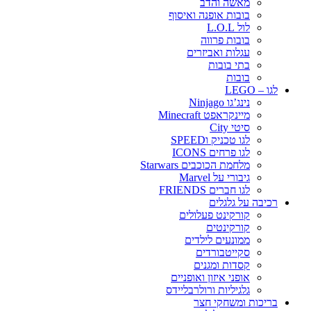
מאשה והדב
בובות אופנה ואיסוף
לול L.O.L
בובות פרווה
עגלות ואביזרים
בתי בובות
בובות
לגו – LEGO
נינג’גו Ninjago
מיינקראפט Minecraft
סיטי City
לגו טכניק וSPEED
לגו פרחים ICONS
מלחמת הכוכבים Starwars
גיבורי על Marvel
לגו חברים FRIENDS
רכיבה על גלגלים
קורקינט פעלולים
קורקינטים
ממונעים לילדים
סקייטבורדים
קסדות ומגנים
אופני איזון ואופניים
גלגיליות ורולרבליידס
בריכות ומשחקי חצר