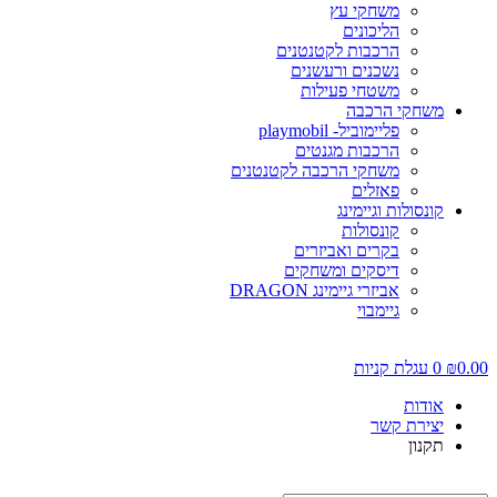
משחקי עץ
הליכונים
הרכבות לקטנטנים
נשכנים ורעשנים
משטחי פעילות
משחקי הרכבה
פליימוביל- playmobil
הרכבות מגנטים
משחקי הרכבה לקטנטנים
פאזלים
קונסולות וגיימינג
קונסולות
בקרים ואביזרים
דיסקים ומשחקים
אביזרי גיימינג DRAGON
גיימבוי
0.00
₪
0
עגלת קניות
אודות
יצירת קשר
תקנון