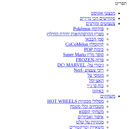
פריט
מבצעי אוגוסט
סקווישים הכי נדירים
צעצועים ומותגים
פוקימון Pokémon
מפרץ ההרפתקאות יחידת החילוץ
סמי הכבאי
קוקומלון CoCoMelon
בובות POP
סופר מריו Super Mario
פרוזן-FROZEN
גיבורי על- MARVEL וDC
רובי צעצוע -Nerf
מטוסי על
האצ׳ימל
כוח פי ג׳יי
באקוגן
משחקים
מסלולי מכוניות HOT WHEELS
מטבחים וכלי מטבח
משחקי קופסא
איפור ואביזרים
מכוניות על שלט
משאיות וטרקטורים