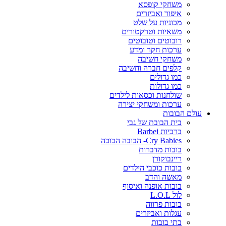
משחקי קופסא
איפור ואביזרים
מכוניות על שלט
משאיות וטרקטורים
רובוטים וטובוטים
ערכות חקר ומדע
משחקי חשיבה
קלפים חברה וחשיבה
כמו גדולים
כמו גדולות
שולחנות וכסאות לילדים
ערכות ומשחקי יצירה
עולם הבובות
בית הבובת של גבי
ברביות Barbei
Cry Babies- הבובה הבוכה
בובות מדברות
ריינבוקורן
בובות כוכבי הילדים
מאשה והדב
בובות אופנה ואיסוף
לול L.O.L
בובות פרווה
עגלות ואביזרים
בתי בובות