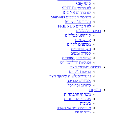
סיטי City
לגו טכניק וSPEED
לגו פרחים ICONS
מלחמת הכוכבים Starwars
גיבורי על Marvel
לגו חברים FRIENDS
רכיבה על גלגלים
קורקינט פעלולים
קורקינטים
ממונעים לילדים
סקייטבורדים
קסדות ומגנים
אופני איזון ואופניים
גלגיליות ורולרבליידס
בריכות ומשחקי חצר
בריכות לילדים
נדנדות/מגלשות ומתקני חצר
אביזרים לבריכה
כדורגל וכדורסל
תינוקות
משחקי התפתחות
צעצועי התפתחות
בימבות
מוביילים ומתקני תקרה
משחקי עץ