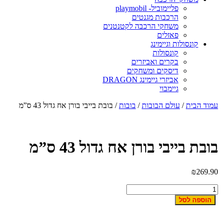
פליימוביל- playmobil
הרכבות מגנטים
משחקי הרכבה לקטנטנים
פאזלים
קונסולות וגיימינג
קונסולות
בקרים ואביזרים
דיסקים ומשחקים
אביזרי גיימינג DRAGON
גיימבוי
מוד הבית
/
עולם הבובות
/
בובות
/ בובת בייבי בורן אח גדול 43 ס”מ
ובת בייבי בורן אח גדול 43 ס”מ
₪
269.9
מות
ל
הוספה לסל
ובת
ייבי