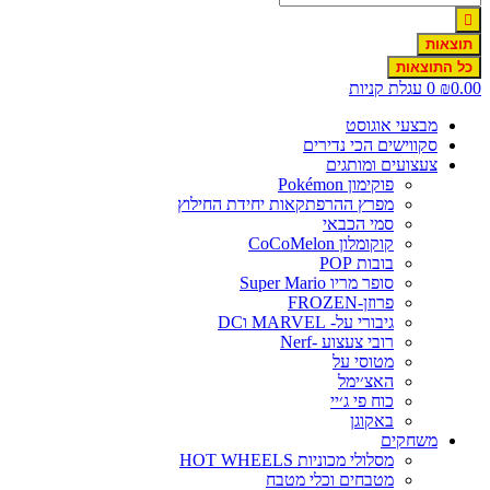
תוצאות
כל התוצאות
0.0
₪
0
עגלת קניות
מבצעי אוגוסט
סקווישים הכי נדירים
צעצועים ומותגים
פוקימון Pokémon
מפרץ ההרפתקאות יחידת החילוץ
סמי הכבאי
קוקומלון CoCoMelon
בובות POP
סופר מריו Super Mario
פרוזן-FROZEN
גיבורי על- MARVEL וDC
רובי צעצוע -Nerf
מטוסי על
האצ׳ימל
כוח פי ג׳יי
באקוגן
משחקים
מסלולי מכוניות HOT WHEELS
מטבחים וכלי מטבח