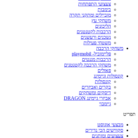
צעצועי התפתחות
בימבות
מוביילים ומתקני תקרה
משחקי עץ
הליכונים
הרכבות לקטנטנים
נשכנים ורעשנים
משטחי פעילות
משחקי הרכבה
פליימוביל- playmobil
הרכבות מגנטים
משחקי הרכבה לקטנטנים
פאזלים
קונסולות וגיימינג
קונסולות
בקרים ואביזרים
דיסקים ומשחקים
אביזרי גיימינג DRAGON
גיימבוי
פריט
מבצעי אוגוסט
סקווישים הכי נדירים
צעצועים ומותגים