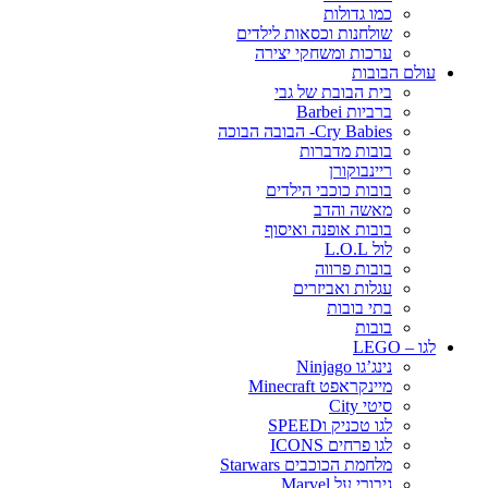
כמו גדולות
שולחנות וכסאות לילדים
ערכות ומשחקי יצירה
עולם הבובות
בית הבובת של גבי
ברביות Barbei
Cry Babies- הבובה הבוכה
בובות מדברות
ריינבוקורן
בובות כוכבי הילדים
מאשה והדב
בובות אופנה ואיסוף
לול L.O.L
בובות פרווה
עגלות ואביזרים
בתי בובות
בובות
לגו – LEGO
נינג’גו Ninjago
מיינקראפט Minecraft
סיטי City
לגו טכניק וSPEED
לגו פרחים ICONS
מלחמת הכוכבים Starwars
גיבורי על Marvel