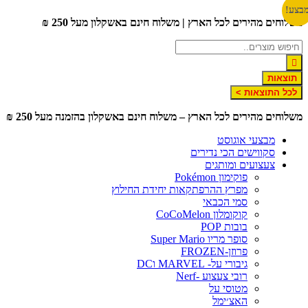
לג
צע!
שלוחים מהירים לכל הארץ | משלוח חינם באשקלון מעל 250 ₪
תוכן
תוצאות
לכל התוצאות >
שלוחים מהירים לכל הארץ – משלוח חינם באשקלון בהזמנה מעל 250 ₪
מבצעי אוגוסט
סקווישים הכי נדירים
צעצועים ומותגים
פוקימון Pokémon
מפרץ ההרפתקאות יחידת החילוץ
סמי הכבאי
קוקומלון CoCoMelon
בובות POP
סופר מריו Super Mario
פרוזן-FROZEN
גיבורי על- MARVEL וDC
רובי צעצוע -Nerf
מטוסי על
האצ׳ימל