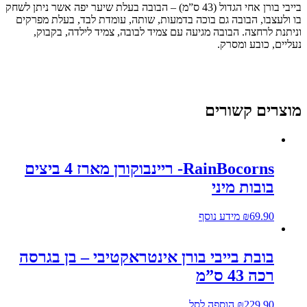
ורן
בייבי בורן אחי הגדול (43 ס”מ) – הבובה בעלת שיער יפה אשר ניתן לשחק
ח
ו ולעצבו, הבובה גם בוכה בדמעות, שותה, עומדת לבד, בעלת מפרקים
דול
ניתנת לרחצה. הבובה מגיעה עם צמיד לבובה, צמיד לילדה, בקבוק,
4
עליים, כובע ומסרק.
"מ
וצרים קשורים
RainBocorns- ריינבוקורן מארז 4 ביצים
בובות מיני
69.90
₪
מידע נוסף
בובת בייבי בורן אינטראקטיבי – בן בגרסה
רכה 43 ס”מ
229.90
₪
הוספה לסל