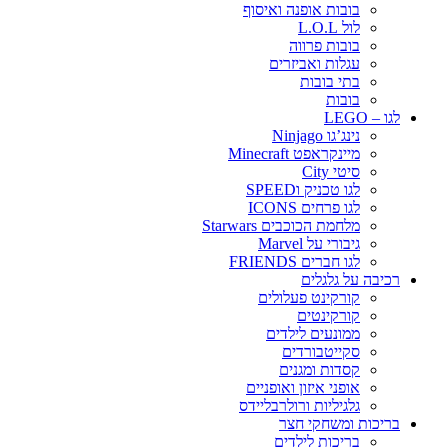
בובות אופנה ואיסוף
לול L.O.L
בובות פרווה
עגלות ואביזרים
בתי בובות
בובות
לגו – LEGO
נינג’גו Ninjago
מיינקראפט Minecraft
סיטי City
לגו טכניק וSPEED
לגו פרחים ICONS
מלחמת הכוכבים Starwars
גיבורי על Marvel
לגו חברים FRIENDS
רכיבה על גלגלים
קורקינט פעלולים
קורקינטים
ממונעים לילדים
סקייטבורדים
קסדות ומגנים
אופני איזון ואופניים
גלגיליות ורולרבליידס
בריכות ומשחקי חצר
בריכות לילדים