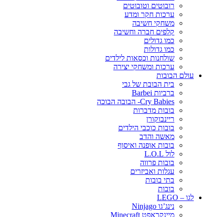
רובוטים וטובוטים
ערכות חקר ומדע
משחקי חשיבה
קלפים חברה וחשיבה
כמו גדולים
כמו גדולות
שולחנות וכסאות לילדים
ערכות ומשחקי יצירה
עולם הבובות
בית הבובת של גבי
ברביות Barbei
Cry Babies- הבובה הבוכה
בובות מדברות
ריינבוקורן
בובות כוכבי הילדים
מאשה והדב
בובות אופנה ואיסוף
לול L.O.L
בובות פרווה
עגלות ואביזרים
בתי בובות
בובות
לגו – LEGO
נינג’גו Ninjago
מיינקראפט Minecraft