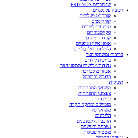
לגו חברים FRIENDS
רכיבה על גלגלים
קורקינט פעלולים
קורקינטים
ממונעים לילדים
סקייטבורדים
קסדות ומגנים
אופני איזון ואופניים
גלגיליות ורולרבליידס
בריכות ומשחקי חצר
בריכות לילדים
נדנדות/מגלשות ומתקני חצר
אביזרים לבריכה
כדורגל וכדורסל
תינוקות
משחקי התפתחות
צעצועי התפתחות
בימבות
מוביילים ומתקני תקרה
משחקי עץ
הליכונים
הרכבות לקטנטנים
נשכנים ורעשנים
משטחי פעילות
משחקי הרכבה