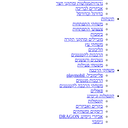
נדנדות/מגלשות ומתקני חצר
אביזרים לבריכה
כדורגל וכדורסל
תינוקות
משחקי התפתחות
צעצועי התפתחות
בימבות
מוביילים ומתקני תקרה
משחקי עץ
הליכונים
הרכבות לקטנטנים
נשכנים ורעשנים
משטחי פעילות
משחקי הרכבה
פליימוביל- playmobil
הרכבות מגנטים
משחקי הרכבה לקטנטנים
פאזלים
קונסולות וגיימינג
קונסולות
בקרים ואביזרים
דיסקים ומשחקים
אביזרי גיימינג DRAGON
גיימבוי