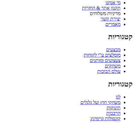
מי אנחנו
תקנון אתר & החזרות
מדיניות משלוחים
יצירת קשר
מאמרים
טגוריות
מבצעים
מומלצים ע"י לקוחות
צעצועים ומותגים
משחקים
עולם הבובות
טגוריות
לגו
משחקי חוץ ועל גלגלים
תינוקות
הרכבות
קונסולות וגיימיניג