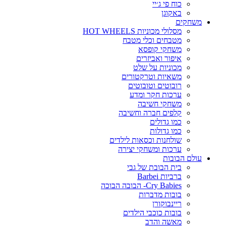
כוח פי ג׳יי
באקוגן
משחקים
מסלולי מכוניות HOT WHEELS
מטבחים וכלי מטבח
משחקי קופסא
איפור ואביזרים
מכוניות על שלט
משאיות וטרקטורים
רובוטים וטובוטים
ערכות חקר ומדע
משחקי חשיבה
קלפים חברה וחשיבה
כמו גדולים
כמו גדולות
שולחנות וכסאות לילדים
ערכות ומשחקי יצירה
עולם הבובות
בית הבובת של גבי
ברביות Barbei
Cry Babies- הבובה הבוכה
בובות מדברות
ריינבוקורן
בובות כוכבי הילדים
מאשה והדב