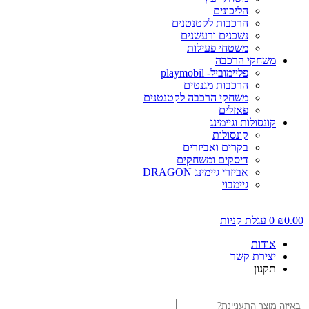
הליכונים
הרכבות לקטנטנים
נשכנים ורעשנים
משטחי פעילות
משחקי הרכבה
פליימוביל- playmobil
הרכבות מגנטים
משחקי הרכבה לקטנטנים
פאזלים
קונסולות וגיימינג
קונסולות
בקרים ואביזרים
דיסקים ומשחקים
אביזרי גיימינג DRAGON
גיימבוי
0.0
₪
0
עגלת קניות
אודות
יצירת קשר
תקנון