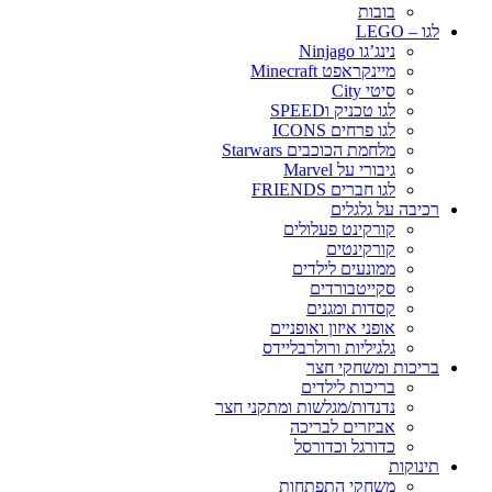
בובות
לגו – LEGO
נינג’גו Ninjago
מיינקראפט Minecraft
סיטי City
לגו טכניק וSPEED
לגו פרחים ICONS
מלחמת הכוכבים Starwars
גיבורי על Marvel
לגו חברים FRIENDS
רכיבה על גלגלים
קורקינט פעלולים
קורקינטים
ממונעים לילדים
סקייטבורדים
קסדות ומגנים
אופני איזון ואופניים
גלגיליות ורולרבליידס
בריכות ומשחקי חצר
בריכות לילדים
נדנדות/מגלשות ומתקני חצר
אביזרים לבריכה
כדורגל וכדורסל
תינוקות
משחקי התפתחות