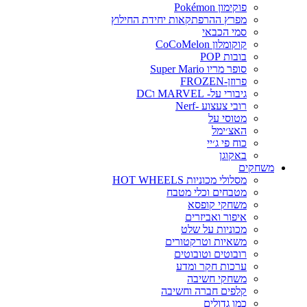
פוקימון Pokémon
מפרץ ההרפתקאות יחידת החילוץ
סמי הכבאי
קוקומלון CoCoMelon
בובות POP
סופר מריו Super Mario
פרוזן-FROZEN
גיבורי על- MARVEL וDC
רובי צעצוע -Nerf
מטוסי על
האצ׳ימל
כוח פי ג׳יי
באקוגן
משחקים
מסלולי מכוניות HOT WHEELS
מטבחים וכלי מטבח
משחקי קופסא
איפור ואביזרים
מכוניות על שלט
משאיות וטרקטורים
רובוטים וטובוטים
ערכות חקר ומדע
משחקי חשיבה
קלפים חברה וחשיבה
כמו גדולים