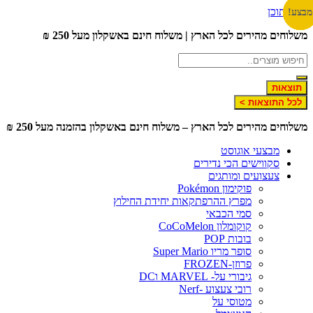
דלג לתוכן
מבצע!
מבצע!
מבצע!
מבצע!
מבצע!
מבצע!
משלוחים מהירים לכל הארץ | משלוח חינם באשקלון מעל 250 ₪
תוצאות
לכל התוצאות >
משלוחים מהירים לכל הארץ – משלוח חינם באשקלון בהזמנה מעל 250 ₪
מבצעי אוגוסט
סקווישים הכי נדירים
צעצועים ומותגים
פוקימון Pokémon
מפרץ ההרפתקאות יחידת החילוץ
סמי הכבאי
קוקומלון CoCoMelon
בובות POP
סופר מריו Super Mario
פרוזן-FROZEN
גיבורי על- MARVEL וDC
רובי צעצוע -Nerf
מטוסי על