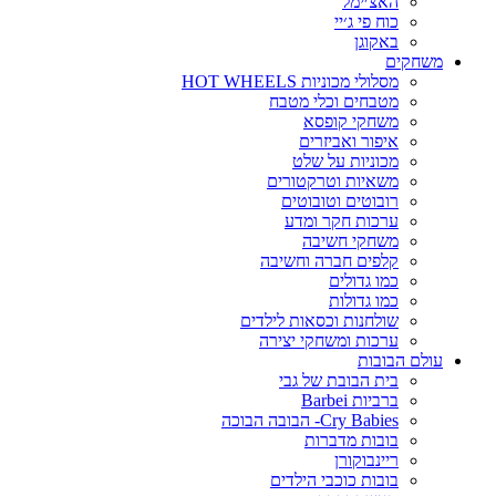
האצ׳ימל
כוח פי ג׳יי
באקוגן
משחקים
מסלולי מכוניות HOT WHEELS
מטבחים וכלי מטבח
משחקי קופסא
איפור ואביזרים
מכוניות על שלט
משאיות וטרקטורים
רובוטים וטובוטים
ערכות חקר ומדע
משחקי חשיבה
קלפים חברה וחשיבה
כמו גדולים
כמו גדולות
שולחנות וכסאות לילדים
ערכות ומשחקי יצירה
עולם הבובות
בית הבובת של גבי
ברביות Barbei
Cry Babies- הבובה הבוכה
בובות מדברות
ריינבוקורן
בובות כוכבי הילדים