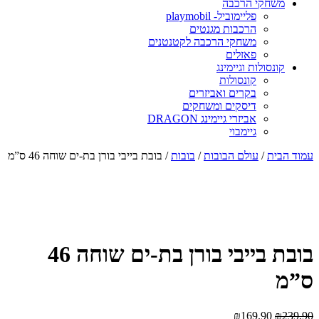
משחקי הרכבה
פליימוביל- playmobil
הרכבות מגנטים
משחקי הרכבה לקטנטנים
פאזלים
קונסולות וגיימינג
קונסולות
בקרים ואביזרים
דיסקים ומשחקים
אביזרי גיימינג DRAGON
גיימבוי
עמוד הבית
/
עולם הבובות
/
בובות
/ בובת בייבי בורן בת-ים שוחה 46 ס”מ
בובת בייבי בורן בת-ים שוחה 46
ס”מ
₪
169.90
₪
239.90