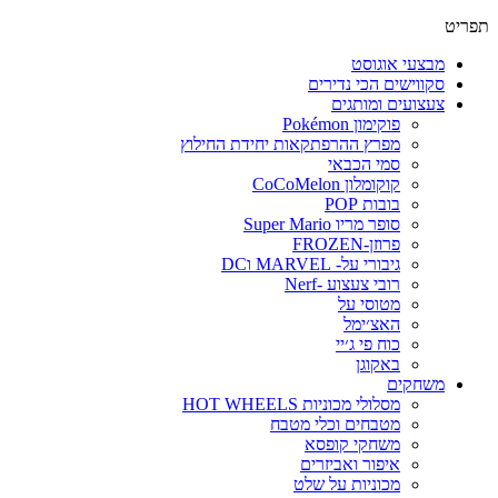
תפריט
מבצעי אוגוסט
סקווישים הכי נדירים
צעצועים ומותגים
פוקימון Pokémon
מפרץ ההרפתקאות יחידת החילוץ
סמי הכבאי
קוקומלון CoCoMelon
בובות POP
סופר מריו Super Mario
פרוזן-FROZEN
גיבורי על- MARVEL וDC
רובי צעצוע -Nerf
מטוסי על
האצ׳ימל
כוח פי ג׳יי
באקוגן
משחקים
מסלולי מכוניות HOT WHEELS
מטבחים וכלי מטבח
משחקי קופסא
איפור ואביזרים
מכוניות על שלט