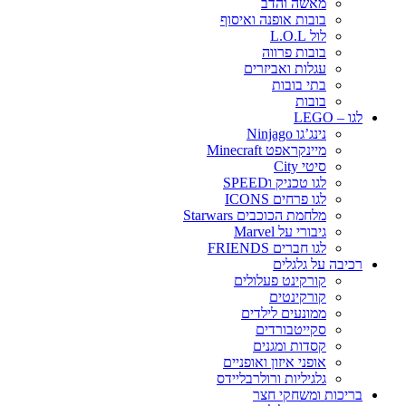
מאשה והדב
בובות אופנה ואיסוף
לול L.O.L
בובות פרווה
עגלות ואביזרים
בתי בובות
בובות
לגו – LEGO
נינג’גו Ninjago
מיינקראפט Minecraft
סיטי City
לגו טכניק וSPEED
לגו פרחים ICONS
מלחמת הכוכבים Starwars
גיבורי על Marvel
לגו חברים FRIENDS
רכיבה על גלגלים
קורקינט פעלולים
קורקינטים
ממונעים לילדים
סקייטבורדים
קסדות ומגנים
אופני איזון ואופניים
גלגיליות ורולרבליידס
בריכות ומשחקי חצר