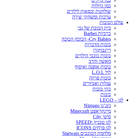
כמו גדולים
כמו גדולות
שולחנות וכסאות לילדים
ערכות ומשחקי יצירה
עולם הבובות
בית הבובת של גבי
ברביות Barbei
Cry Babies- הבובה הבוכה
בובות מדברות
ריינבוקורן
בובות כוכבי הילדים
מאשה והדב
בובות אופנה ואיסוף
לול L.O.L
בובות פרווה
עגלות ואביזרים
בתי בובות
בובות
לגו – LEGO
נינג’גו Ninjago
מיינקראפט Minecraft
סיטי City
לגו טכניק וSPEED
לגו פרחים ICONS
מלחמת הכוכבים Starwars