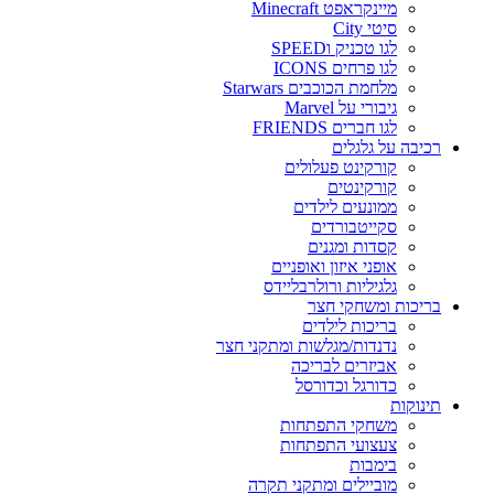
מיינקראפט Minecraft
סיטי City
לגו טכניק וSPEED
לגו פרחים ICONS
מלחמת הכוכבים Starwars
גיבורי על Marvel
לגו חברים FRIENDS
רכיבה על גלגלים
קורקינט פעלולים
קורקינטים
ממונעים לילדים
סקייטבורדים
קסדות ומגנים
אופני איזון ואופניים
גלגיליות ורולרבליידס
בריכות ומשחקי חצר
בריכות לילדים
נדנדות/מגלשות ומתקני חצר
אביזרים לבריכה
כדורגל וכדורסל
תינוקות
משחקי התפתחות
צעצועי התפתחות
בימבות
מוביילים ומתקני תקרה