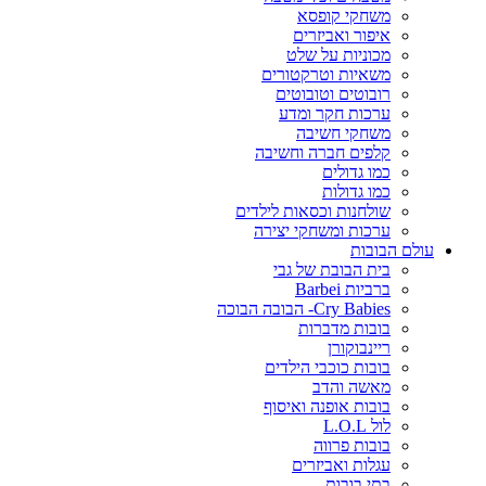
משחקי קופסא
איפור ואביזרים
מכוניות על שלט
משאיות וטרקטורים
רובוטים וטובוטים
ערכות חקר ומדע
משחקי חשיבה
קלפים חברה וחשיבה
כמו גדולים
כמו גדולות
שולחנות וכסאות לילדים
ערכות ומשחקי יצירה
עולם הבובות
בית הבובת של גבי
ברביות Barbei
Cry Babies- הבובה הבוכה
בובות מדברות
ריינבוקורן
בובות כוכבי הילדים
מאשה והדב
בובות אופנה ואיסוף
לול L.O.L
בובות פרווה
עגלות ואביזרים
בתי בובות