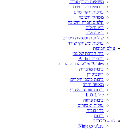
משאיות וטרקטורים
רובוטים וטובוטים
ערכות חקר ומדע
משחקי חשיבה
קלפים חברה וחשיבה
כמו גדולים
כמו גדולות
שולחנות וכסאות לילדים
ערכות ומשחקי יצירה
עולם הבובות
בית הבובת של גבי
ברביות Barbei
Cry Babies- הבובה הבוכה
בובות מדברות
ריינבוקורן
בובות כוכבי הילדים
מאשה והדב
בובות אופנה ואיסוף
לול L.O.L
בובות פרווה
עגלות ואביזרים
בתי בובות
בובות
לגו – LEGO
נינג’גו Ninjago