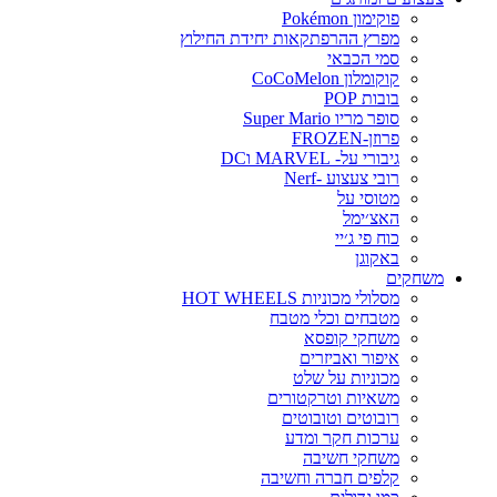
פוקימון Pokémon
מפרץ ההרפתקאות יחידת החילוץ
סמי הכבאי
קוקומלון CoCoMelon
בובות POP
סופר מריו Super Mario
פרוזן-FROZEN
גיבורי על- MARVEL וDC
רובי צעצוע -Nerf
מטוסי על
האצ׳ימל
כוח פי ג׳יי
באקוגן
משחקים
מסלולי מכוניות HOT WHEELS
מטבחים וכלי מטבח
משחקי קופסא
איפור ואביזרים
מכוניות על שלט
משאיות וטרקטורים
רובוטים וטובוטים
ערכות חקר ומדע
משחקי חשיבה
קלפים חברה וחשיבה