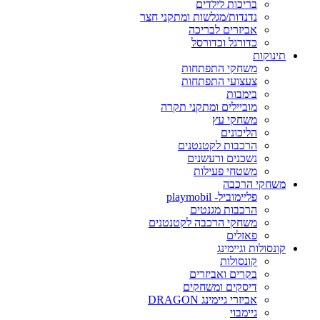
בריכות לילדים
נדנדות/מגלשות ומתקני חצר
אביזרים לבריכה
כדורגל וכדורסל
תינוקות
משחקי התפתחות
צעצועי התפתחות
בימבות
מוביילים ומתקני תקרה
משחקי עץ
הליכונים
הרכבות לקטנטנים
נשכנים ורעשנים
משטחי פעילות
משחקי הרכבה
פליימוביל- playmobil
הרכבות מגנטים
משחקי הרכבה לקטנטנים
פאזלים
קונסולות וגיימינג
קונסולות
בקרים ואביזרים
דיסקים ומשחקים
אביזרי גיימינג DRAGON
גיימבוי