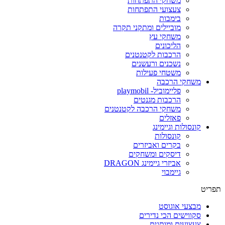
משחקי התפתחות
צעצועי התפתחות
בימבות
מוביילים ומתקני תקרה
משחקי עץ
הליכונים
הרכבות לקטנטנים
נשכנים ורעשנים
משטחי פעילות
משחקי הרכבה
פליימוביל- playmobil
הרכבות מגנטים
משחקי הרכבה לקטנטנים
פאזלים
קונסולות וגיימינג
קונסולות
בקרים ואביזרים
דיסקים ומשחקים
אביזרי גיימינג DRAGON
גיימבוי
תפריט
מבצעי אוגוסט
סקווישים הכי נדירים
צעצועים ומותגים