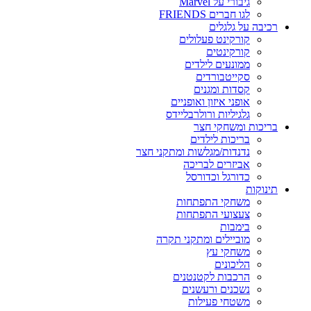
גיבורי על Marvel
לגו חברים FRIENDS
רכיבה על גלגלים
קורקינט פעלולים
קורקינטים
ממונעים לילדים
סקייטבורדים
קסדות ומגנים
אופני איזון ואופניים
גלגיליות ורולרבליידס
בריכות ומשחקי חצר
בריכות לילדים
נדנדות/מגלשות ומתקני חצר
אביזרים לבריכה
כדורגל וכדורסל
תינוקות
משחקי התפתחות
צעצועי התפתחות
בימבות
מוביילים ומתקני תקרה
משחקי עץ
הליכונים
הרכבות לקטנטנים
נשכנים ורעשנים
משטחי פעילות