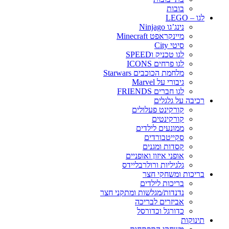
בובות
לגו – LEGO
נינג’גו Ninjago
מיינקראפט Minecraft
סיטי City
לגו טכניק וSPEED
לגו פרחים ICONS
מלחמת הכוכבים Starwars
גיבורי על Marvel
לגו חברים FRIENDS
רכיבה על גלגלים
קורקינט פעלולים
קורקינטים
ממונעים לילדים
סקייטבורדים
קסדות ומגנים
אופני איזון ואופניים
גלגיליות ורולרבליידס
בריכות ומשחקי חצר
בריכות לילדים
נדנדות/מגלשות ומתקני חצר
אביזרים לבריכה
כדורגל וכדורסל
תינוקות