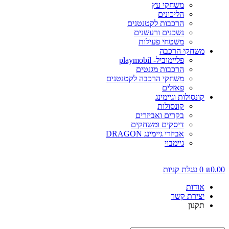
משחקי עץ
הליכונים
הרכבות לקטנטנים
נשכנים ורעשנים
משטחי פעילות
משחקי הרכבה
פליימוביל- playmobil
הרכבות מגנטים
משחקי הרכבה לקטנטנים
פאזלים
קונסולות וגיימינג
קונסולות
בקרים ואביזרים
דיסקים ומשחקים
אביזרי גיימינג DRAGON
גיימבוי
0.00
₪
0
עגלת קניות
אודות
יצירת קשר
תקנון