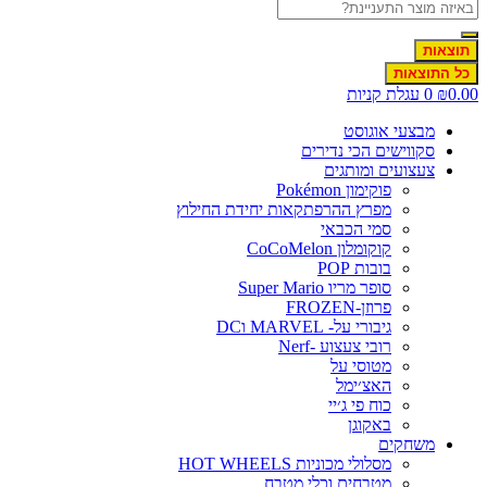
תוצאות
כל התוצאות
0.00
₪
0
עגלת קניות
מבצעי אוגוסט
סקווישים הכי נדירים
צעצועים ומותגים
פוקימון Pokémon
מפרץ ההרפתקאות יחידת החילוץ
סמי הכבאי
קוקומלון CoCoMelon
בובות POP
סופר מריו Super Mario
פרוזן-FROZEN
גיבורי על- MARVEL וDC
רובי צעצוע -Nerf
מטוסי על
האצ׳ימל
כוח פי ג׳יי
באקוגן
משחקים
מסלולי מכוניות HOT WHEELS
מטבחים וכלי מטבח