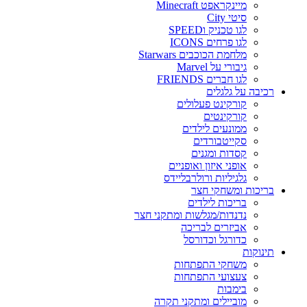
מיינקראפט Minecraft
סיטי City
לגו טכניק וSPEED
לגו פרחים ICONS
מלחמת הכוכבים Starwars
גיבורי על Marvel
לגו חברים FRIENDS
רכיבה על גלגלים
קורקינט פעלולים
קורקינטים
ממונעים לילדים
סקייטבורדים
קסדות ומגנים
אופני איזון ואופניים
גלגיליות ורולרבליידס
בריכות ומשחקי חצר
בריכות לילדים
נדנדות/מגלשות ומתקני חצר
אביזרים לבריכה
כדורגל וכדורסל
תינוקות
משחקי התפתחות
צעצועי התפתחות
בימבות
מוביילים ומתקני תקרה