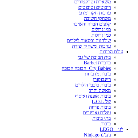
משאיות וטרקטורים
רובוטים וטובוטים
ערכות חקר ומדע
משחקי חשיבה
קלפים חברה וחשיבה
כמו גדולים
כמו גדולות
שולחנות וכסאות לילדים
ערכות ומשחקי יצירה
עולם הבובות
בית הבובת של גבי
ברביות Barbei
Cry Babies- הבובה הבוכה
בובות מדברות
ריינבוקורן
בובות כוכבי הילדים
מאשה והדב
בובות אופנה ואיסוף
לול L.O.L
בובות פרווה
עגלות ואביזרים
בתי בובות
בובות
לגו – LEGO
נינג’גו Ninjago