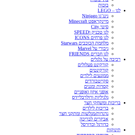
בובות
לגו – LEGO
נינג’גו Ninjago
מיינקראפט Minecraft
סיטי City
לגו טכניק וSPEED
לגו פרחים ICONS
מלחמת הכוכבים Starwars
גיבורי על Marvel
לגו חברים FRIENDS
רכיבה על גלגלים
קורקינט פעלולים
קורקינטים
ממונעים לילדים
סקייטבורדים
קסדות ומגנים
אופני איזון ואופניים
גלגיליות ורולרבליידס
בריכות ומשחקי חצר
בריכות לילדים
נדנדות/מגלשות ומתקני חצר
אביזרים לבריכה
כדורגל וכדורסל
תינוקות