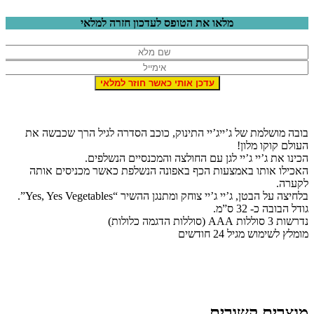
מלאו את הטופס לעדכון חזרה למלאי
ובה מושלמת של ג’ייג’יי התינוק, כוכב הסדרה לגיל הרך שכבשה את
עולם קוקו מלון!
כינו את ג’יי ג’יי לגן עם החולצה והמכנסיים הנשלפים.
אכילו אותו באמצעות הכף באפונה הנשלפת כאשר מכניסים אותה
קערה.
לחיצה על הבטן, ג’יי ג’יי צוחק ומתנגן ההשיר “Yes, Yes Vegetables”.
ודל הבובה כ- 32 ס”מ.
רשות 3 סוללות AAA (סוללות הדגמה כלולות)
ומלץ לשימוש מגיל 24 חודשים
וצרים קשורים