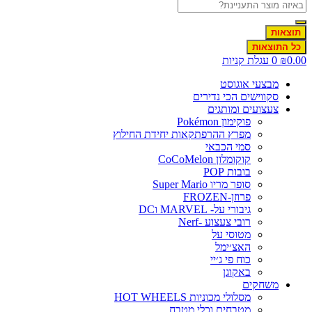
תוצאות
כל התוצאות
0.0
₪
0
עגלת קניות
מבצעי אוגוסט
סקווישים הכי נדירים
צעצועים ומותגים
פוקימון Pokémon
מפרץ ההרפתקאות יחידת החילוץ
סמי הכבאי
קוקומלון CoCoMelon
בובות POP
סופר מריו Super Mario
פרוזן-FROZEN
גיבורי על- MARVEL וDC
רובי צעצוע -Nerf
מטוסי על
האצ׳ימל
כוח פי ג׳יי
באקוגן
משחקים
מסלולי מכוניות HOT WHEELS
מטבחים וכלי מטבח