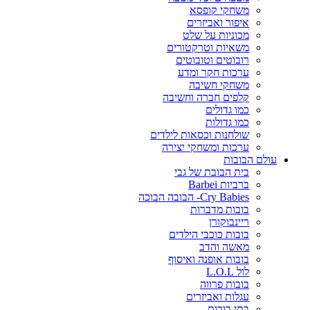
משחקי קופסא
איפור ואביזרים
מכוניות על שלט
משאיות וטרקטורים
רובוטים וטובוטים
ערכות חקר ומדע
משחקי חשיבה
קלפים חברה וחשיבה
כמו גדולים
כמו גדולות
שולחנות וכסאות לילדים
ערכות ומשחקי יצירה
עולם הבובות
בית הבובת של גבי
ברביות Barbei
Cry Babies- הבובה הבוכה
בובות מדברות
ריינבוקורן
בובות כוכבי הילדים
מאשה והדב
בובות אופנה ואיסוף
לול L.O.L
בובות פרווה
עגלות ואביזרים
בתי בובות