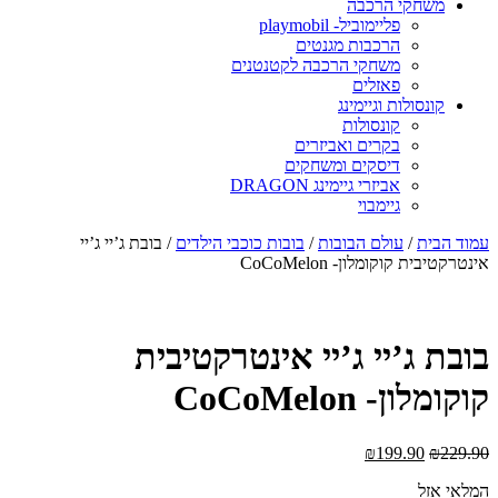
משחקי הרכבה
פליימוביל- playmobil
הרכבות מגנטים
משחקי הרכבה לקטנטנים
פאזלים
קונסולות וגיימינג
קונסולות
בקרים ואביזרים
דיסקים ומשחקים
אביזרי גיימינג DRAGON
גיימבוי
מוד הבית
/
עולם הבובות
/
בובות כוכבי הילדים
/ בובת ג’יי ג’יי
ינטרקטיבית קוקומלון- CoCoMelon
ובת ג’יי ג’יי אינטרקטיבית
וקומלון- CoCoMelon
₪
199.90
₪
229.9
מלאי אזל