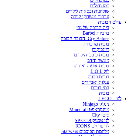
כמו גדולים
כמו גדולות
שולחנות וכסאות לילדים
ערכות ומשחקי יצירה
עולם הבובות
בית הבובת של גבי
ברביות Barbei
Cry Babies- הבובה הבוכה
בובות מדברות
ריינבוקורן
בובות כוכבי הילדים
מאשה והדב
בובות אופנה ואיסוף
לול L.O.L
בובות פרווה
עגלות ואביזרים
בתי בובות
בובות
לגו – LEGO
נינג’גו Ninjago
מיינקראפט Minecraft
סיטי City
לגו טכניק וSPEED
לגו פרחים ICONS
מלחמת הכוכבים Starwars