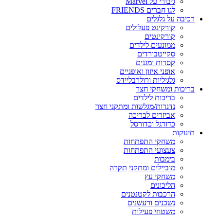
גיבורי על Marvel
לגו חברים FRIENDS
רכיבה על גלגלים
קורקינט פעלולים
קורקינטים
ממונעים לילדים
סקייטבורדים
קסדות ומגנים
אופני איזון ואופניים
גלגיליות ורולרבליידס
בריכות ומשחקי חצר
בריכות לילדים
נדנדות/מגלשות ומתקני חצר
אביזרים לבריכה
כדורגל וכדורסל
תינוקות
משחקי התפתחות
צעצועי התפתחות
בימבות
מוביילים ומתקני תקרה
משחקי עץ
הליכונים
הרכבות לקטנטנים
נשכנים ורעשנים
משטחי פעילות