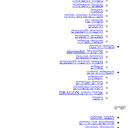
משחקי התפתחות
צעצועי התפתחות
בימבות
מוביילים ומתקני תקרה
משחקי עץ
הליכונים
הרכבות לקטנטנים
נשכנים ורעשנים
משטחי פעילות
משחקי הרכבה
פליימוביל- playmobil
הרכבות מגנטים
משחקי הרכבה לקטנטנים
פאזלים
קונסולות וגיימינג
קונסולות
בקרים ואביזרים
דיסקים ומשחקים
אביזרי גיימינג DRAGON
גיימבוי
פריט
מבצעי אוגוסט
סקווישים הכי נדירים
צעצועים ומותגים