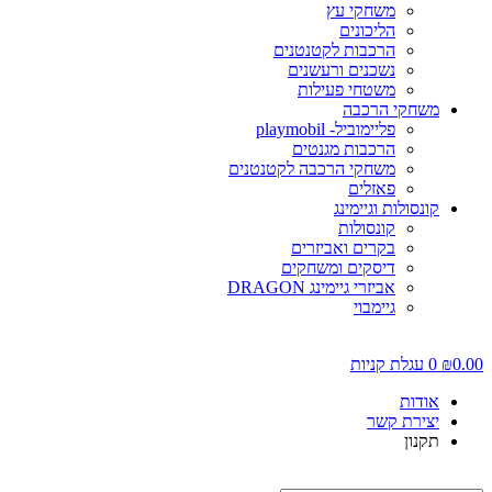
משחקי עץ
הליכונים
הרכבות לקטנטנים
נשכנים ורעשנים
משטחי פעילות
משחקי הרכבה
פליימוביל- playmobil
הרכבות מגנטים
משחקי הרכבה לקטנטנים
פאזלים
קונסולות וגיימינג
קונסולות
בקרים ואביזרים
דיסקים ומשחקים
אביזרי גיימינג DRAGON
גיימבוי
0.0
₪
0
עגלת קניות
אודות
יצירת קשר
תקנון