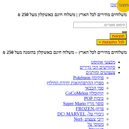
לג לתוכן
צע!
צע!
צע!
צע!
צע!
צע!
שלוחים מהירים לכל הארץ | משלוח חינם באשקלון מעל 250 ₪
תוצאות
לכל התוצאות >
שלוחים מהירים לכל הארץ – משלוח חינם באשקלון בהזמנה מעל 250 ₪
מבצעי אוגוסט
סקווישים הכי נדירים
צעצועים ומותגים
פוקימון Pokémon
מפרץ ההרפתקאות יחידת החילוץ
סמי הכבאי
קוקומלון CoCoMelon
בובות POP
סופר מריו Super Mario
פרוזן-FROZEN
גיבורי על- MARVEL וDC
רובי צעצוע -Nerf
מטוסי על