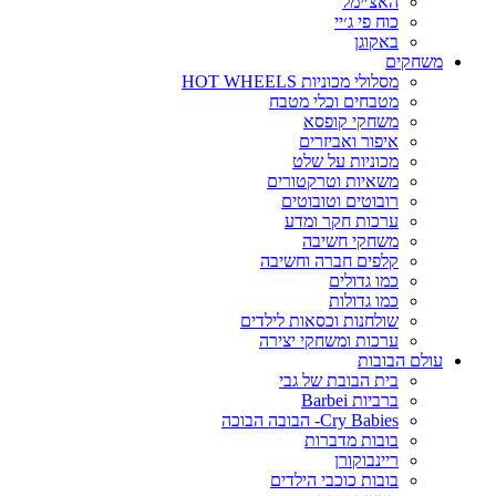
האצ׳ימל
כוח פי ג׳יי
באקוגן
משחקים
מסלולי מכוניות HOT WHEELS
מטבחים וכלי מטבח
משחקי קופסא
איפור ואביזרים
מכוניות על שלט
משאיות וטרקטורים
רובוטים וטובוטים
ערכות חקר ומדע
משחקי חשיבה
קלפים חברה וחשיבה
כמו גדולים
כמו גדולות
שולחנות וכסאות לילדים
ערכות ומשחקי יצירה
עולם הבובות
בית הבובת של גבי
ברביות Barbei
Cry Babies- הבובה הבוכה
בובות מדברות
ריינבוקורן
בובות כוכבי הילדים