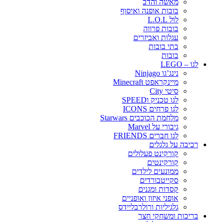
מאשה והדב
בובות אופנה ואיסוף
לול L.O.L
בובות פרווה
עגלות ואביזרים
בתי בובות
בובות
לגו – LEGO
נינג’גו Ninjago
מיינקראפט Minecraft
סיטי City
לגו טכניק וSPEED
לגו פרחים ICONS
מלחמת הכוכבים Starwars
גיבורי על Marvel
לגו חברים FRIENDS
רכיבה על גלגלים
קורקינט פעלולים
קורקינטים
ממונעים לילדים
סקייטבורדים
קסדות ומגנים
אופני איזון ואופניים
גלגיליות ורולרבליידס
בריכות ומשחקי חצר