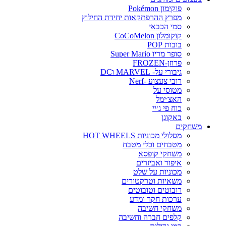
פוקימון Pokémon
מפרץ ההרפתקאות יחידת החילוץ
סמי הכבאי
קוקומלון CoCoMelon
בובות POP
סופר מריו Super Mario
פרוזן-FROZEN
גיבורי על- MARVEL וDC
רובי צעצוע -Nerf
מטוסי על
האצ׳ימל
כוח פי ג׳יי
באקוגן
משחקים
מסלולי מכוניות HOT WHEELS
מטבחים וכלי מטבח
משחקי קופסא
איפור ואביזרים
מכוניות על שלט
משאיות וטרקטורים
רובוטים וטובוטים
ערכות חקר ומדע
משחקי חשיבה
קלפים חברה וחשיבה