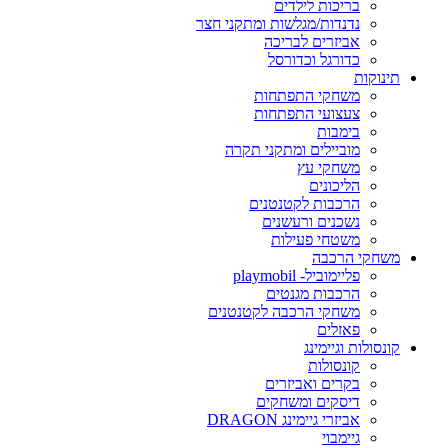
בריכות לילדים
נדנדות/מגלשות ומתקני חצר
אביזרים לבריכה
כדורגל וכדורסל
תינוקות
משחקי התפתחות
צעצועי התפתחות
בימבות
מוביילים ומתקני תקרה
משחקי עץ
הליכונים
הרכבות לקטנטנים
נשכנים ורעשנים
משטחי פעילות
משחקי הרכבה
פליימוביל- playmobil
הרכבות מגנטים
משחקי הרכבה לקטנטנים
פאזלים
קונסולות וגיימינג
קונסולות
בקרים ואביזרים
דיסקים ומשחקים
אביזרי גיימינג DRAGON
גיימבוי