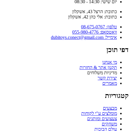
יום שישי: 14:30 - 08:30
כתובת: הרצל 43, אשקלון
כתובת: אלי כהן 42, אשקלון
טלפון: 08-675-0767
וואטסאפ: 055-980-4776
אימייל: dubitoys.conect@gmail.com
פי תוכן
מי אנחנו
תקנון אתר & החזרות
מדיניות משלוחים
יצירת קשר
מאמרים
טגוריות
מבצעים
מומלצים ע"י לקוחות
צעצועים ומותגים
משחקים
עולם הבובות