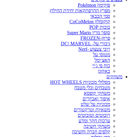
פוקימון Pokémon
מפרץ ההרפתקאות יחידת החילוץ
סמי הכבאי
קוקומלון CoCoMelon
בובות POP
סופר מריו Super Mario
פרוזן-FROZEN
גיבורי על- MARVEL וDC
רובי צעצוע -Nerf
מטוסי על
האצ׳ימל
כוח פי ג׳יי
באקוגן
משחקים
מסלולי מכוניות HOT WHEELS
מטבחים וכלי מטבח
משחקי קופסא
איפור ואביזרים
מכוניות על שלט
משאיות וטרקטורים
רובוטים וטובוטים
ערכות חקר ומדע
משחקי חשיבה
קלפים חברה וחשיבה