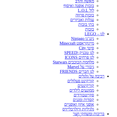
מאשה והדב
בובות אופנה ואיסוף
לול L.O.L
בובות פרווה
עגלות ואביזרים
בתי בובות
בובות
לגו – LEGO
נינג’גו Ninjago
מיינקראפט Minecraft
סיטי City
לגו טכניק וSPEED
לגו פרחים ICONS
מלחמת הכוכבים Starwars
גיבורי על Marvel
לגו חברים FRIENDS
רכיבה על גלגלים
קורקינט פעלולים
קורקינטים
ממונעים לילדים
סקייטבורדים
קסדות ומגנים
אופני איזון ואופניים
גלגיליות ורולרבליידס
בריכות ומשחקי חצר