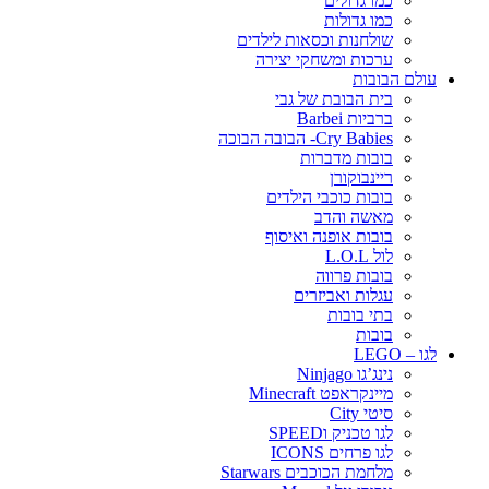
כמו גדולים
כמו גדולות
שולחנות וכסאות לילדים
ערכות ומשחקי יצירה
עולם הבובות
בית הבובת של גבי
ברביות Barbei
Cry Babies- הבובה הבוכה
בובות מדברות
ריינבוקורן
בובות כוכבי הילדים
מאשה והדב
בובות אופנה ואיסוף
לול L.O.L
בובות פרווה
עגלות ואביזרים
בתי בובות
בובות
לגו – LEGO
נינג’גו Ninjago
מיינקראפט Minecraft
סיטי City
לגו טכניק וSPEED
לגו פרחים ICONS
מלחמת הכוכבים Starwars