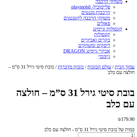
משחקי הרכבה
פליימוביל- playmobil
הרכבות מגנטים
משחקי הרכבה לקטנטנים
פאזלים
קונסולות וגיימינג
קונסולות
בקרים ואביזרים
דיסקים ומשחקים
אביזרי גיימינג DRAGON
גיימבוי
מוד הבית
/
עולם הבובות
/
בובות מדברות
/ בובת סיטי גירל 31 ס”מ –
ולצה עם כלב
בובת סיטי גירל 31 ס”מ – חולצה
ם כלב
₪
179.9
מות של בובת סיטי גירל 31 ס"מ - חולצה עם כלב