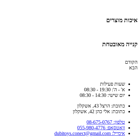
יכות מוצרים
נייה מאובטחת
קודם
בא
שעות פעילות
א' - ה': 19:30 - 08:30
יום שישי: 14:30 - 08:30
כתובת: הרצל 43, אשקלון
כתובת: אלי כהן 42, אשקלון
טלפון: 08-675-0767
וואטסאפ: 055-980-4776
אימייל: dubitoys.conect@gmail.com