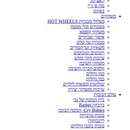
האצ׳ימל
כוח פי ג׳יי
באקוגן
משחקים
מסלולי מכוניות HOT WHEELS
מטבחים וכלי מטבח
משחקי קופסא
איפור ואביזרים
מכוניות על שלט
משאיות וטרקטורים
רובוטים וטובוטים
ערכות חקר ומדע
משחקי חשיבה
קלפים חברה וחשיבה
כמו גדולים
כמו גדולות
שולחנות וכסאות לילדים
ערכות ומשחקי יצירה
עולם הבובות
בית הבובת של גבי
ברביות Barbei
Cry Babies- הבובה הבוכה
בובות מדברות
ריינבוקורן
בובות כוכבי הילדים