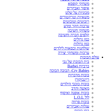
משחקי קופסא
איפור ואביזרים
מכוניות על שלט
משאיות וטרקטורים
רובוטים וטובוטים
ערכות חקר ומדע
משחקי חשיבה
קלפים חברה וחשיבה
כמו גדולים
כמו גדולות
שולחנות וכסאות לילדים
ערכות ומשחקי יצירה
עולם הבובות
בית הבובת של גבי
ברביות Barbei
Cry Babies- הבובה הבוכה
בובות מדברות
ריינבוקורן
בובות כוכבי הילדים
מאשה והדב
בובות אופנה ואיסוף
לול L.O.L
בובות פרווה
עגלות ואביזרים
בתי בובות