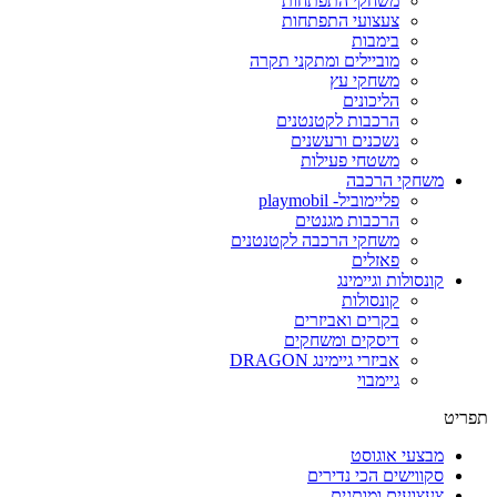
משחקי התפתחות
צעצועי התפתחות
בימבות
מוביילים ומתקני תקרה
משחקי עץ
הליכונים
הרכבות לקטנטנים
נשכנים ורעשנים
משטחי פעילות
משחקי הרכבה
פליימוביל- playmobil
הרכבות מגנטים
משחקי הרכבה לקטנטנים
פאזלים
קונסולות וגיימינג
קונסולות
בקרים ואביזרים
דיסקים ומשחקים
אביזרי גיימינג DRAGON
גיימבוי
פריט
מבצעי אוגוסט
סקווישים הכי נדירים
צעצועים ומותגים