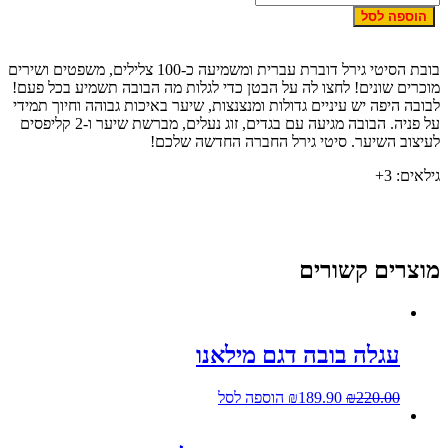
הוספה לסל
בובת הסיטי גירל דוברת עברית ומשמיעה כ-100 צלילים, משפטים ושירים
וכרים שונים! לחצו לה על הבטן כדי לגלות מה הבובה תשמיע בכל פעם!
בובה היפה יש עיניים גדולות ומנצנצות, שיער באיכות גבוהה וחיוך תמידי
על פניה. הבובה מגיעה עם בגדים, זוג נעלים, מברשת שיער ו-2 קליפסים
עיצוב השיער. סיטי גירל החברה החדשה שלכם!
ילאים: 3+
וצרים קשורים
עגלה בובה דגם מילאנו
220.00
₪
189.90
₪
הוספה לסל