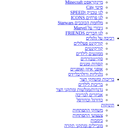
מיינקראפט Minecraft
סיטי City
לגו טכניק וSPEED
לגו פרחים ICONS
מלחמת הכוכבים Starwars
גיבורי על Marvel
לגו חברים FRIENDS
רכיבה על גלגלים
קורקינט פעלולים
קורקינטים
ממונעים לילדים
סקייטבורדים
קסדות ומגנים
אופני איזון ואופניים
גלגיליות ורולרבליידס
בריכות ומשחקי חצר
בריכות לילדים
נדנדות/מגלשות ומתקני חצר
אביזרים לבריכה
כדורגל וכדורסל
תינוקות
משחקי התפתחות
צעצועי התפתחות
בימבות
מוביילים ומתקני תקרה