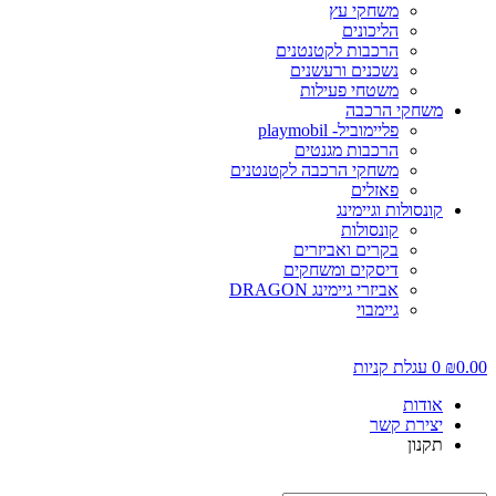
משחקי עץ
הליכונים
הרכבות לקטנטנים
נשכנים ורעשנים
משטחי פעילות
משחקי הרכבה
פליימוביל- playmobil
הרכבות מגנטים
משחקי הרכבה לקטנטנים
פאזלים
קונסולות וגיימינג
קונסולות
בקרים ואביזרים
דיסקים ומשחקים
אביזרי גיימינג DRAGON
גיימבוי
0.0
₪
0
עגלת קניות
אודות
יצירת קשר
תקנון