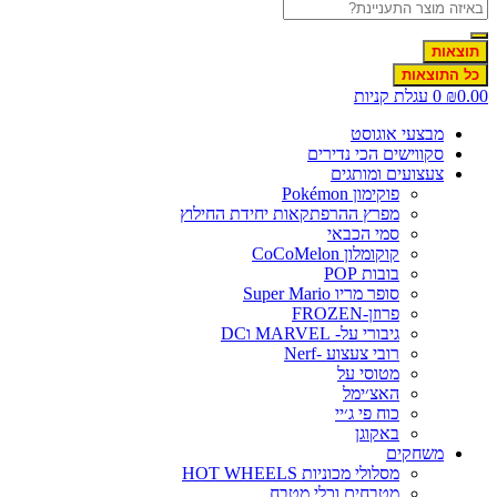
תוצאות
כל התוצאות
0.0
₪
0
עגלת קניות
מבצעי אוגוסט
סקווישים הכי נדירים
צעצועים ומותגים
פוקימון Pokémon
מפרץ ההרפתקאות יחידת החילוץ
סמי הכבאי
קוקומלון CoCoMelon
בובות POP
סופר מריו Super Mario
פרוזן-FROZEN
גיבורי על- MARVEL וDC
רובי צעצוע -Nerf
מטוסי על
האצ׳ימל
כוח פי ג׳יי
באקוגן
משחקים
מסלולי מכוניות HOT WHEELS
מטבחים וכלי מטבח