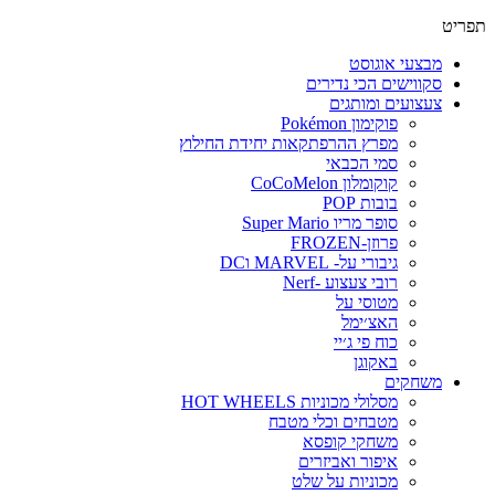
פריט
מבצעי אוגוסט
סקווישים הכי נדירים
צעצועים ומותגים
פוקימון Pokémon
מפרץ ההרפתקאות יחידת החילוץ
סמי הכבאי
קוקומלון CoCoMelon
בובות POP
סופר מריו Super Mario
פרוזן-FROZEN
גיבורי על- MARVEL וDC
רובי צעצוע -Nerf
מטוסי על
האצ׳ימל
כוח פי ג׳יי
באקוגן
משחקים
מסלולי מכוניות HOT WHEELS
מטבחים וכלי מטבח
משחקי קופסא
איפור ואביזרים
מכוניות על שלט