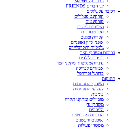
גיבורי על Marvel
לגו חברים FRIENDS
רכיבה על גלגלים
קורקינט פעלולים
קורקינטים
ממונעים לילדים
סקייטבורדים
קסדות ומגנים
אופני איזון ואופניים
גלגיליות ורולרבליידס
בריכות ומשחקי חצר
בריכות לילדים
נדנדות/מגלשות ומתקני חצר
אביזרים לבריכה
כדורגל וכדורסל
תינוקות
משחקי התפתחות
צעצועי התפתחות
בימבות
מוביילים ומתקני תקרה
משחקי עץ
הליכונים
הרכבות לקטנטנים
נשכנים ורעשנים
משטחי פעילות