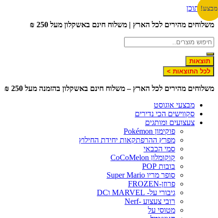
לג לתוכן
צע!
צע!
שלוחים מהירים לכל הארץ | משלוח חינם באשקלון מעל 250 ₪
תוצאות
לכל התוצאות >
שלוחים מהירים לכל הארץ – משלוח חינם באשקלון בהזמנה מעל 250 ₪
מבצעי אוגוסט
סקווישים הכי נדירים
צעצועים ומותגים
פוקימון Pokémon
מפרץ ההרפתקאות יחידת החילוץ
סמי הכבאי
קוקומלון CoCoMelon
בובות POP
סופר מריו Super Mario
פרוזן-FROZEN
גיבורי על- MARVEL וDC
רובי צעצוע -Nerf
מטוסי על