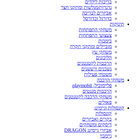
בריכות לילדים
נדנדות/מגלשות ומתקני חצר
אביזרים לבריכה
כדורגל וכדורסל
תינוקות
משחקי התפתחות
צעצועי התפתחות
בימבות
מוביילים ומתקני תקרה
משחקי עץ
הליכונים
הרכבות לקטנטנים
נשכנים ורעשנים
משטחי פעילות
משחקי הרכבה
פליימוביל- playmobil
הרכבות מגנטים
משחקי הרכבה לקטנטנים
פאזלים
קונסולות וגיימינג
קונסולות
בקרים ואביזרים
דיסקים ומשחקים
אביזרי גיימינג DRAGON
גיימבוי