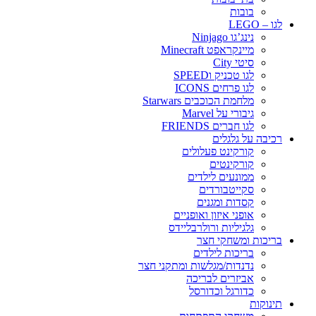
בובות
לגו – LEGO
נינג’גו Ninjago
מיינקראפט Minecraft
סיטי City
לגו טכניק וSPEED
לגו פרחים ICONS
מלחמת הכוכבים Starwars
גיבורי על Marvel
לגו חברים FRIENDS
רכיבה על גלגלים
קורקינט פעלולים
קורקינטים
ממונעים לילדים
סקייטבורדים
קסדות ומגנים
אופני איזון ואופניים
גלגיליות ורולרבליידס
בריכות ומשחקי חצר
בריכות לילדים
נדנדות/מגלשות ומתקני חצר
אביזרים לבריכה
כדורגל וכדורסל
תינוקות