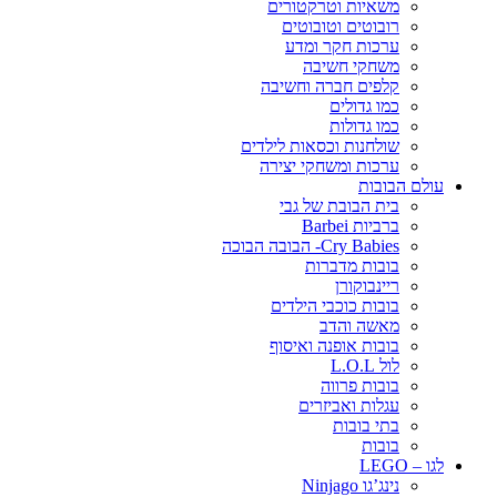
משאיות וטרקטורים
רובוטים וטובוטים
ערכות חקר ומדע
משחקי חשיבה
קלפים חברה וחשיבה
כמו גדולים
כמו גדולות
שולחנות וכסאות לילדים
ערכות ומשחקי יצירה
עולם הבובות
בית הבובת של גבי
ברביות Barbei
Cry Babies- הבובה הבוכה
בובות מדברות
ריינבוקורן
בובות כוכבי הילדים
מאשה והדב
בובות אופנה ואיסוף
לול L.O.L
בובות פרווה
עגלות ואביזרים
בתי בובות
בובות
לגו – LEGO
נינג’גו Ninjago