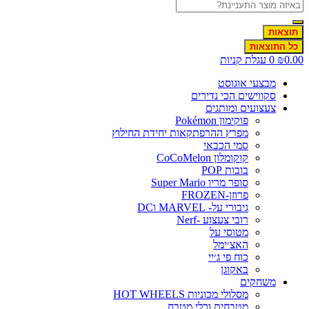
תוצאות
כל התוצאות
0.0
₪
0
עגלת קניות
מבצעי אוגוסט
סקווישים הכי נדירים
צעצועים ומותגים
פוקימון Pokémon
מפרץ ההרפתקאות יחידת החילוץ
סמי הכבאי
קוקומלון CoCoMelon
בובות POP
סופר מריו Super Mario
פרוזן-FROZEN
גיבורי על- MARVEL וDC
רובי צעצוע -Nerf
מטוסי על
האצ׳ימל
כוח פי ג׳יי
באקוגן
משחקים
מסלולי מכוניות HOT WHEELS
מטבחים וכלי מטבח