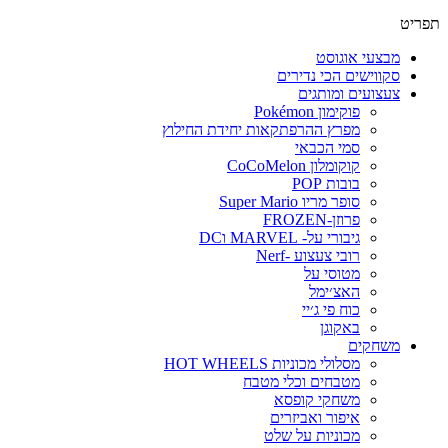
פריט
מבצעי אוגוסט
סקווישים הכי נדירים
צעצועים ומותגים
פוקימון Pokémon
מפרץ ההרפתקאות יחידת החילוץ
סמי הכבאי
קוקומלון CoCoMelon
בובות POP
סופר מריו Super Mario
פרוזן-FROZEN
גיבורי על- MARVEL וDC
רובי צעצוע -Nerf
מטוסי על
האצ׳ימל
כוח פי ג׳יי
באקוגן
משחקים
מסלולי מכוניות HOT WHEELS
מטבחים וכלי מטבח
משחקי קופסא
איפור ואביזרים
מכוניות על שלט