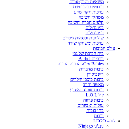
משאיות וטרקטורים
רובוטים וטובוטים
ערכות חקר ומדע
משחקי חשיבה
קלפים חברה וחשיבה
כמו גדולים
כמו גדולות
שולחנות וכסאות לילדים
ערכות ומשחקי יצירה
עולם הבובות
בית הבובת של גבי
ברביות Barbei
Cry Babies- הבובה הבוכה
בובות מדברות
ריינבוקורן
בובות כוכבי הילדים
מאשה והדב
בובות אופנה ואיסוף
לול L.O.L
בובות פרווה
עגלות ואביזרים
בתי בובות
בובות
לגו – LEGO
נינג’גו Ninjago