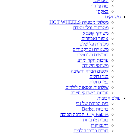
האצ׳ימל
כוח פי ג׳יי
באקוגן
משחקים
מסלולי מכוניות HOT WHEELS
מטבחים וכלי מטבח
משחקי קופסא
איפור ואביזרים
מכוניות על שלט
משאיות וטרקטורים
רובוטים וטובוטים
ערכות חקר ומדע
משחקי חשיבה
קלפים חברה וחשיבה
כמו גדולים
כמו גדולות
שולחנות וכסאות לילדים
ערכות ומשחקי יצירה
עולם הבובות
בית הבובת של גבי
ברביות Barbei
Cry Babies- הבובה הבוכה
בובות מדברות
ריינבוקורן
בובות כוכבי הילדים