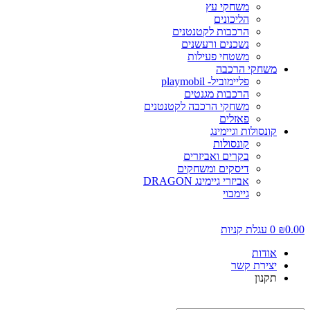
משחקי עץ
הליכונים
הרכבות לקטנטנים
נשכנים ורעשנים
משטחי פעילות
משחקי הרכבה
פליימוביל- playmobil
הרכבות מגנטים
משחקי הרכבה לקטנטנים
פאזלים
קונסולות וגיימינג
קונסולות
בקרים ואביזרים
דיסקים ומשחקים
אביזרי גיימינג DRAGON
גיימבוי
0.0
₪
0
עגלת קניות
אודות
יצירת קשר
תקנון