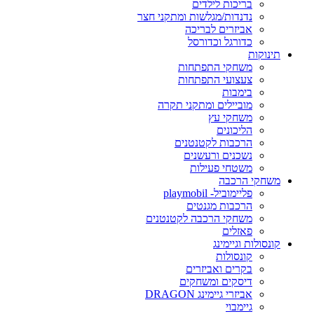
בריכות לילדים
נדנדות/מגלשות ומתקני חצר
אביזרים לבריכה
כדורגל וכדורסל
תינוקות
משחקי התפתחות
צעצועי התפתחות
בימבות
מוביילים ומתקני תקרה
משחקי עץ
הליכונים
הרכבות לקטנטנים
נשכנים ורעשנים
משטחי פעילות
משחקי הרכבה
פליימוביל- playmobil
הרכבות מגנטים
משחקי הרכבה לקטנטנים
פאזלים
קונסולות וגיימינג
קונסולות
בקרים ואביזרים
דיסקים ומשחקים
אביזרי גיימינג DRAGON
גיימבוי