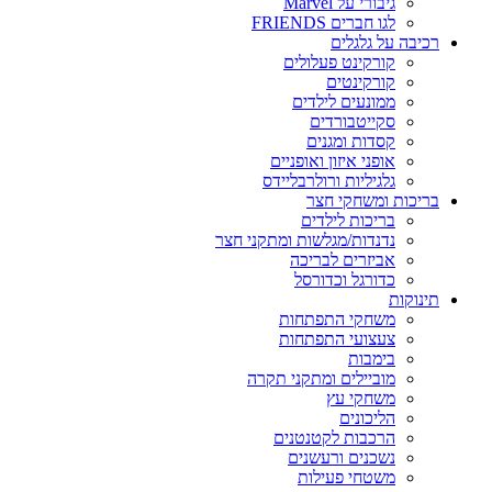
גיבורי על Marvel
לגו חברים FRIENDS
רכיבה על גלגלים
קורקינט פעלולים
קורקינטים
ממונעים לילדים
סקייטבורדים
קסדות ומגנים
אופני איזון ואופניים
גלגיליות ורולרבליידס
בריכות ומשחקי חצר
בריכות לילדים
נדנדות/מגלשות ומתקני חצר
אביזרים לבריכה
כדורגל וכדורסל
תינוקות
משחקי התפתחות
צעצועי התפתחות
בימבות
מוביילים ומתקני תקרה
משחקי עץ
הליכונים
הרכבות לקטנטנים
נשכנים ורעשנים
משטחי פעילות