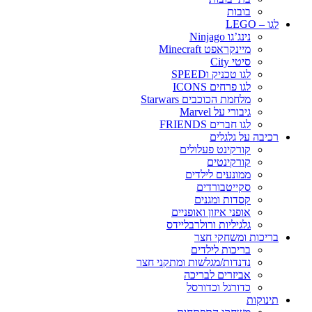
בובות
לגו – LEGO
נינג’גו Ninjago
מיינקראפט Minecraft
סיטי City
לגו טכניק וSPEED
לגו פרחים ICONS
מלחמת הכוכבים Starwars
גיבורי על Marvel
לגו חברים FRIENDS
רכיבה על גלגלים
קורקינט פעלולים
קורקינטים
ממונעים לילדים
סקייטבורדים
קסדות ומגנים
אופני איזון ואופניים
גלגיליות ורולרבליידס
בריכות ומשחקי חצר
בריכות לילדים
נדנדות/מגלשות ומתקני חצר
אביזרים לבריכה
כדורגל וכדורסל
תינוקות