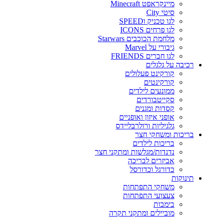
מיינקראפט Minecraft
סיטי City
לגו טכניק וSPEED
לגו פרחים ICONS
מלחמת הכוכבים Starwars
גיבורי על Marvel
לגו חברים FRIENDS
רכיבה על גלגלים
קורקינט פעלולים
קורקינטים
ממונעים לילדים
סקייטבורדים
קסדות ומגנים
אופני איזון ואופניים
גלגיליות ורולרבליידס
בריכות ומשחקי חצר
בריכות לילדים
נדנדות/מגלשות ומתקני חצר
אביזרים לבריכה
כדורגל וכדורסל
תינוקות
משחקי התפתחות
צעצועי התפתחות
בימבות
מוביילים ומתקני תקרה