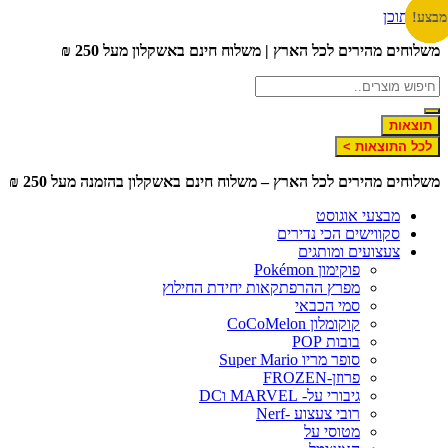
לג לתוכן
צע!
צע!
צע!
צע!
צע!
צע!
צע!
שלוחים מהירים לכל הארץ | משלוח חינם באשקלון מעל 250 ₪
תוצאות
לכל התוצאות >
שלוחים מהירים לכל הארץ – משלוח חינם באשקלון בהזמנה מעל 250 ₪
מבצעי אוגוסט
סקווישים הכי נדירים
צעצועים ומותגים
פוקימון Pokémon
מפרץ ההרפתקאות יחידת החילוץ
סמי הכבאי
קוקומלון CoCoMelon
בובות POP
סופר מריו Super Mario
פרוזן-FROZEN
גיבורי על- MARVEL וDC
רובי צעצוע -Nerf
מטוסי על