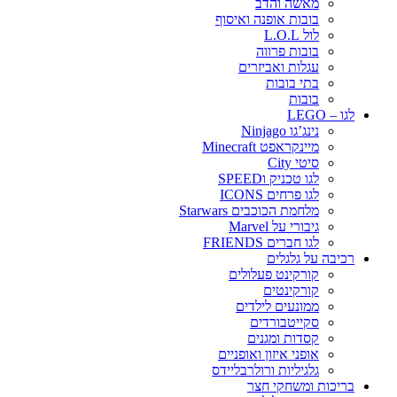
מאשה והדב
בובות אופנה ואיסוף
לול L.O.L
בובות פרווה
עגלות ואביזרים
בתי בובות
בובות
לגו – LEGO
נינג’גו Ninjago
מיינקראפט Minecraft
סיטי City
לגו טכניק וSPEED
לגו פרחים ICONS
מלחמת הכוכבים Starwars
גיבורי על Marvel
לגו חברים FRIENDS
רכיבה על גלגלים
קורקינט פעלולים
קורקינטים
ממונעים לילדים
סקייטבורדים
קסדות ומגנים
אופני איזון ואופניים
גלגיליות ורולרבליידס
בריכות ומשחקי חצר