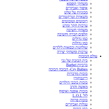
משחקי קופסא
איפור ואביזרים
מכוניות על שלט
משאיות וטרקטורים
רובוטים וטובוטים
ערכות חקר ומדע
משחקי חשיבה
קלפים חברה וחשיבה
כמו גדולים
כמו גדולות
שולחנות וכסאות לילדים
ערכות ומשחקי יצירה
עולם הבובות
בית הבובת של גבי
ברביות Barbei
Cry Babies- הבובה הבוכה
בובות מדברות
ריינבוקורן
בובות כוכבי הילדים
מאשה והדב
בובות אופנה ואיסוף
לול L.O.L
בובות פרווה
עגלות ואביזרים
בתי בובות