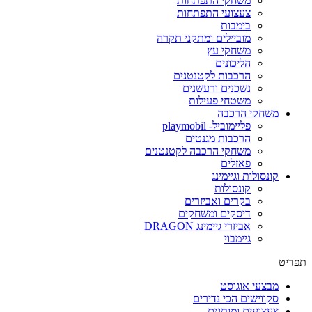
משחקי התפתחות
צעצועי התפתחות
בימבות
מוביילים ומתקני תקרה
משחקי עץ
הליכונים
הרכבות לקטנטנים
נשכנים ורעשנים
משטחי פעילות
משחקי הרכבה
פליימוביל- playmobil
הרכבות מגנטים
משחקי הרכבה לקטנטנים
פאזלים
קונסולות וגיימינג
קונסולות
בקרים ואביזרים
דיסקים ומשחקים
אביזרי גיימינג DRAGON
גיימבוי
פריט
מבצעי אוגוסט
סקווישים הכי נדירים
צעצועים ומותגים