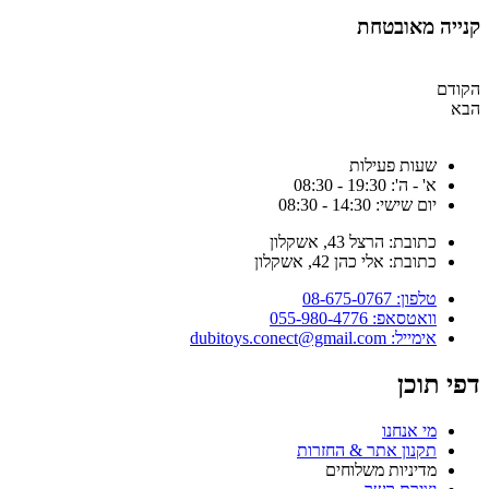
נייה מאובטחת
קודם
בא
שעות פעילות
א' - ה': 19:30 - 08:30
יום שישי: 14:30 - 08:30
כתובת: הרצל 43, אשקלון
כתובת: אלי כהן 42, אשקלון
טלפון: 08-675-0767
וואטסאפ: 055-980-4776
אימייל: dubitoys.conect@gmail.com
פי תוכן
מי אנחנו
תקנון אתר & החזרות
מדיניות משלוחים