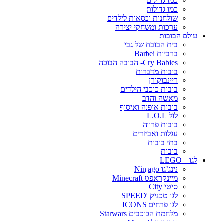
כמו גדולים
כמו גדולות
שולחנות וכסאות לילדים
ערכות ומשחקי יצירה
עולם הבובות
בית הבובת של גבי
ברביות Barbei
Cry Babies- הבובה הבוכה
בובות מדברות
ריינבוקורן
בובות כוכבי הילדים
מאשה והדב
בובות אופנה ואיסוף
לול L.O.L
בובות פרווה
עגלות ואביזרים
בתי בובות
בובות
לגו – LEGO
נינג’גו Ninjago
מיינקראפט Minecraft
סיטי City
לגו טכניק וSPEED
לגו פרחים ICONS
מלחמת הכוכבים Starwars