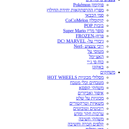
פוקימון Pokémon
מפרץ ההרפתקאות יחידת החילוץ
סמי הכבאי
קוקומלון CoCoMelon
בובות POP
סופר מריו Super Mario
פרוזן-FROZEN
גיבורי על- MARVEL וDC
רובי צעצוע -Nerf
מטוסי על
האצ׳ימל
כוח פי ג׳יי
באקוגן
משחקים
מסלולי מכוניות HOT WHEELS
מטבחים וכלי מטבח
משחקי קופסא
איפור ואביזרים
מכוניות על שלט
משאיות וטרקטורים
רובוטים וטובוטים
ערכות חקר ומדע
משחקי חשיבה
קלפים חברה וחשיבה