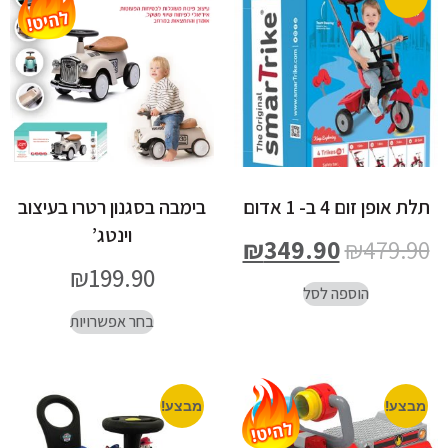
תלת אופן זום 4 ב- 1 אדום
בימבה בסגנון רטרו בעיצוב
וינטג’
₪
349.90
₪
479.90
₪
199.90
הוספה לסל
בחר אפשרויות
מבצע!
מבצע!