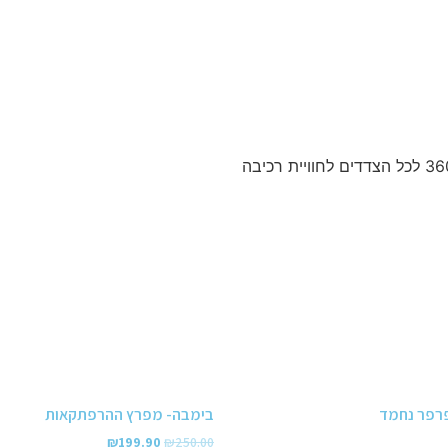
ארבעה גלגלי סיליקון איכותיים המאפשרים נסיעה 360 לכל הצדדים לחוויית רכיבה
רפר נחמד
בימבה- מפרץ ההרפתקאות
₪
199.90
₪
250.00