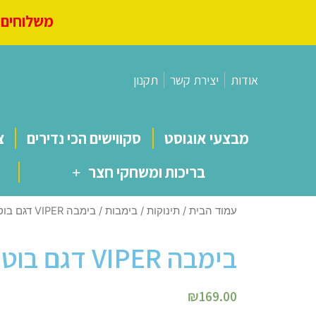
משלוחים מ
אודות
יצירת קשר
תקנון
מבצעי אוגוסט
סקווישים הכי נדירים
צ
בריכות ומשחקי חצר
עמוד הבית
/
תינוקות
/
בימבות
/ בימבה VIPER דגם בוטן
בימבה VIPER דגם בוטן
₪
169.00