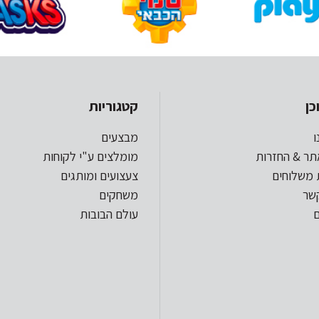
כן
קטגוריות
ו
מבצעים
תר & החזרות
מומלצים ע"י לקוחות
 משלוחים
צעצועים ומותגים
קשר
משחקים
עולם הבובות