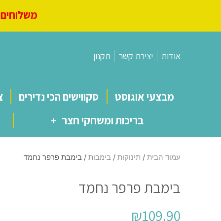
משלוחים מ
אודות
יצירת קשר
תקנון
מבצעי אוגוסט
סקווישים הכי נדירים
צ
בריכות ומשחקי חצר
עמוד הבית
/
תינוקות
/
בימבות
/ בימבת פרפר נחמד
בימבת פרפר נחמד
₪
109.90