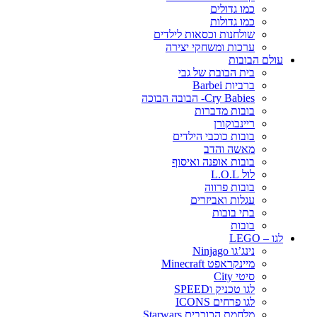
כמו גדולים
כמו גדולות
שולחנות וכסאות לילדים
ערכות ומשחקי יצירה
עולם הבובות
בית הבובת של גבי
ברביות Barbei
Cry Babies- הבובה הבוכה
בובות מדברות
ריינבוקורן
בובות כוכבי הילדים
מאשה והדב
בובות אופנה ואיסוף
לול L.O.L
בובות פרווה
עגלות ואביזרים
בתי בובות
בובות
לגו – LEGO
נינג’גו Ninjago
מיינקראפט Minecraft
סיטי City
לגו טכניק וSPEED
לגו פרחים ICONS
מלחמת הכוכבים Starwars