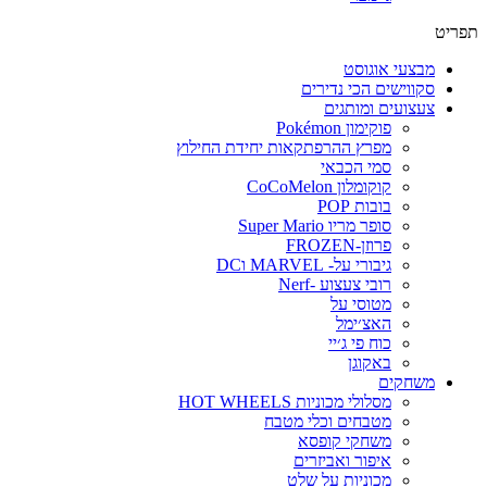
פריט
מבצעי אוגוסט
סקווישים הכי נדירים
צעצועים ומותגים
פוקימון Pokémon
מפרץ ההרפתקאות יחידת החילוץ
סמי הכבאי
קוקומלון CoCoMelon
בובות POP
סופר מריו Super Mario
פרוזן-FROZEN
גיבורי על- MARVEL וDC
רובי צעצוע -Nerf
מטוסי על
האצ׳ימל
כוח פי ג׳יי
באקוגן
משחקים
מסלולי מכוניות HOT WHEELS
מטבחים וכלי מטבח
משחקי קופסא
איפור ואביזרים
מכוניות על שלט