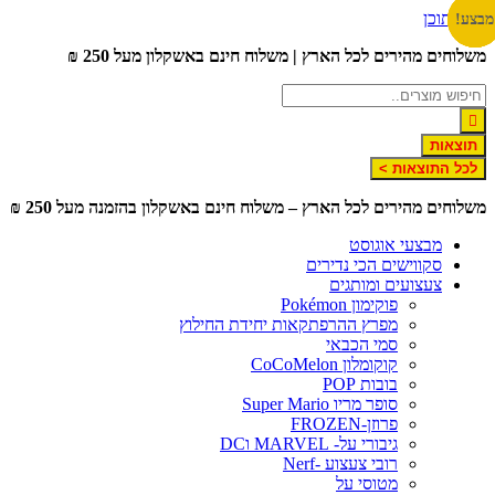
לג לתוכן
צע!
צע!
צע!
צע!
צע!
שלוחים מהירים לכל הארץ | משלוח חינם באשקלון מעל 250 ₪
תוצאות
לכל התוצאות >
שלוחים מהירים לכל הארץ – משלוח חינם באשקלון בהזמנה מעל 250 ₪
מבצעי אוגוסט
סקווישים הכי נדירים
צעצועים ומותגים
פוקימון Pokémon
מפרץ ההרפתקאות יחידת החילוץ
סמי הכבאי
קוקומלון CoCoMelon
בובות POP
סופר מריו Super Mario
פרוזן-FROZEN
גיבורי על- MARVEL וDC
רובי צעצוע -Nerf
מטוסי על