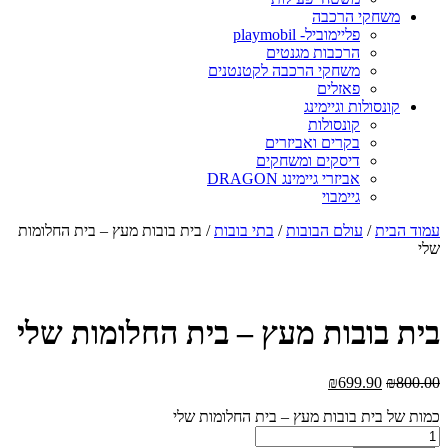
משחקי הרכבה
פליימוביל- playmobil
הרכבות מגנטים
משחקי הרכבה לקטנטנים
פאזלים
קונסולות וגיימינג
קונסולות
בקרים ואביזרים
דיסקים ומשחקים
אביזרי גיימינג DRAGON
גיימבוי
מוד הבית
/
עולם הבובות
/
בתי בובות
/ בית בובות מעץ – בית החלומות
לי
ית בובות מעץ – בית החלומות שלי
₪
699.90
₪
800.0
מות של בית בובות מעץ – בית החלומות שלי