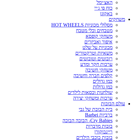
האצ׳ימל
כוח פי ג׳יי
באקוגן
משחקים
מסלולי מכוניות HOT WHEELS
מטבחים וכלי מטבח
משחקי קופסא
איפור ואביזרים
מכוניות על שלט
משאיות וטרקטורים
רובוטים וטובוטים
ערכות חקר ומדע
משחקי חשיבה
קלפים חברה וחשיבה
כמו גדולים
כמו גדולות
שולחנות וכסאות לילדים
ערכות ומשחקי יצירה
עולם הבובות
בית הבובת של גבי
ברביות Barbei
Cry Babies- הבובה הבוכה
בובות מדברות
ריינבוקורן
בובות כוכבי הילדים