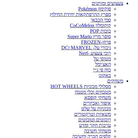
צעצועים ומותגים
פוקימון Pokémon
מפרץ ההרפתקאות יחידת החילוץ
סמי הכבאי
קוקומלון CoCoMelon
בובות POP
סופר מריו Super Mario
פרוזן-FROZEN
גיבורי על- MARVEL וDC
רובי צעצוע -Nerf
מטוסי על
האצ׳ימל
כוח פי ג׳יי
באקוגן
משחקים
מסלולי מכוניות HOT WHEELS
מטבחים וכלי מטבח
משחקי קופסא
איפור ואביזרים
מכוניות על שלט
משאיות וטרקטורים
רובוטים וטובוטים
ערכות חקר ומדע
משחקי חשיבה
קלפים חברה וחשיבה