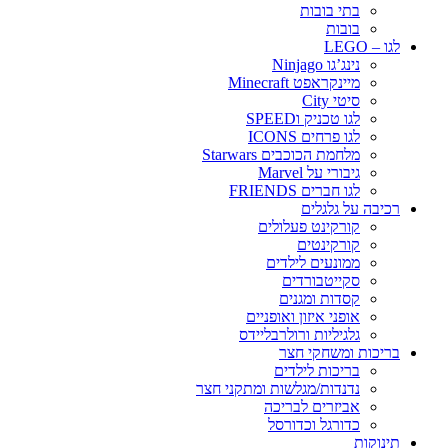
בתי בובות
בובות
לגו – LEGO
נינג’גו Ninjago
מיינקראפט Minecraft
סיטי City
לגו טכניק וSPEED
לגו פרחים ICONS
מלחמת הכוכבים Starwars
גיבורי על Marvel
לגו חברים FRIENDS
רכיבה על גלגלים
קורקינט פעלולים
קורקינטים
ממונעים לילדים
סקייטבורדים
קסדות ומגנים
אופני איזון ואופניים
גלגיליות ורולרבליידס
בריכות ומשחקי חצר
בריכות לילדים
נדנדות/מגלשות ומתקני חצר
אביזרים לבריכה
כדורגל וכדורסל
תינוקות