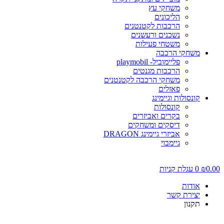
משחקי עץ
הליכונים
הרכבות לקטנטנים
נשכנים ורעשנים
משטחי פעילות
משחקי הרכבה
פליימוביל- playmobil
הרכבות מגנטים
משחקי הרכבה לקטנטנים
פאזלים
קונסולות וגיימינג
קונסולות
בקרים ואביזרים
דיסקים ומשחקים
אביזרי גיימינג DRAGON
גיימבוי
0.0
₪
0
עגלת קניות
אודות
יצירת קשר
תקנון