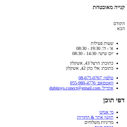
נייה מאובטחת
קודם
בא
שעות פעילות
א' - ה': 19:30 - 08:30
יום שישי: 14:30 - 08:30
כתובת: הרצל 43, אשקלון
כתובת: אלי כהן 42, אשקלון
טלפון: 08-675-0767
וואטסאפ: 055-980-4776
אימייל: dubitoys.conect@gmail.com
פי תוכן
מי אנחנו
תקנון אתר & החזרות
מדיניות משלוחים