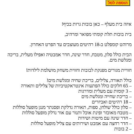
הוספה לסל
יזה בית מעלף – כאן בובות גרות בכיף!
ית בובות תלת קומתי מפואר ומרהיב,
רוהט קומפלט ב-18 רהיטים מעוצבים עד הפרט האחרון.
בית כולל סלון, מטבח, חדר שינה, חדר אמבטיה ואפילו מעלית, בריכה
מגלשת מים.
וויית מגורים מפנקת לבובות וחווית משחק מושלמת לילדות!
ולל תאורה, צלילים, בריכת שחיה ומגלשת מים!
ם כולל הפתעות אינטראקטיביות של צלילים ותאורה
ומות עם מעלית ומדרגות
 בריכת שחייה ומגלשת מים
 רהיטים ואביזרים
 סלון כולל שולחן, ספות, תאורה נדלקת ופסנתר מנגן מופעל סוללות
 מטבח מאובזר ופינת אוכל ותנור עם אור נדלק מופעל סוללות
 חדר שינה עם מיטות ושידות
 חדר רחצה עם אמבט ושירותים עם צליל מופעל סוללות
2 בובות