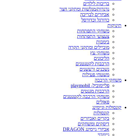
בריכות לילדים
נדנדות/מגלשות ומתקני חצר
אביזרים לבריכה
כדורגל וכדורסל
תינוקות
משחקי התפתחות
צעצועי התפתחות
בימבות
מוביילים ומתקני תקרה
משחקי עץ
הליכונים
הרכבות לקטנטנים
נשכנים ורעשנים
משטחי פעילות
משחקי הרכבה
פליימוביל- playmobil
הרכבות מגנטים
משחקי הרכבה לקטנטנים
פאזלים
קונסולות וגיימינג
קונסולות
בקרים ואביזרים
דיסקים ומשחקים
אביזרי גיימינג DRAGON
גיימבוי