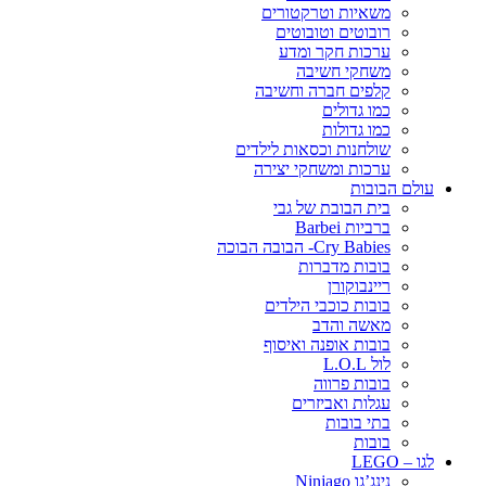
משאיות וטרקטורים
רובוטים וטובוטים
ערכות חקר ומדע
משחקי חשיבה
קלפים חברה וחשיבה
כמו גדולים
כמו גדולות
שולחנות וכסאות לילדים
ערכות ומשחקי יצירה
עולם הבובות
בית הבובת של גבי
ברביות Barbei
Cry Babies- הבובה הבוכה
בובות מדברות
ריינבוקורן
בובות כוכבי הילדים
מאשה והדב
בובות אופנה ואיסוף
לול L.O.L
בובות פרווה
עגלות ואביזרים
בתי בובות
בובות
לגו – LEGO
נינג’גו Ninjago