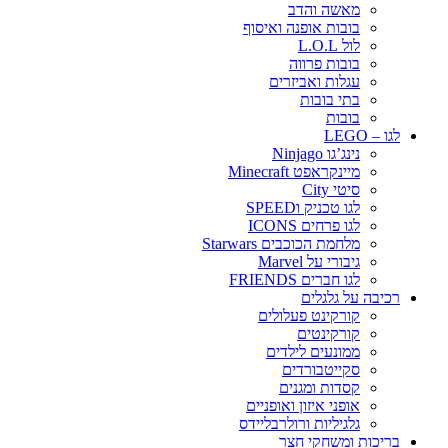
מאשה והדב
בובות אופנה ואיסוף
לול L.O.L
בובות פרווה
עגלות ואביזרים
בתי בובות
בובות
לגו – LEGO
נינג’גו Ninjago
מיינקראפט Minecraft
סיטי City
לגו טכניק וSPEED
לגו פרחים ICONS
מלחמת הכוכבים Starwars
גיבורי על Marvel
לגו חברים FRIENDS
רכיבה על גלגלים
קורקינט פעלולים
קורקינטים
ממונעים לילדים
סקייטבורדים
קסדות ומגנים
אופני איזון ואופניים
גלגיליות ורולרבליידס
בריכות ומשחקי חצר