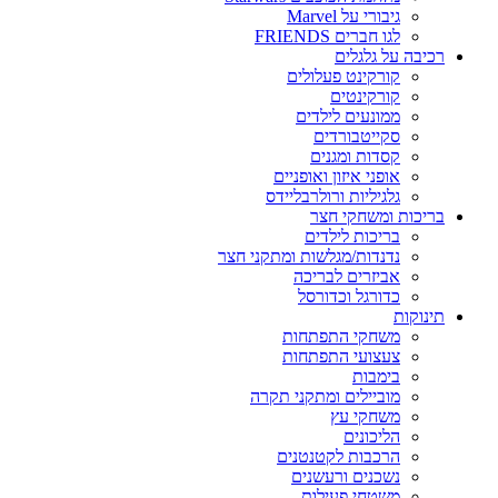
גיבורי על Marvel
לגו חברים FRIENDS
רכיבה על גלגלים
קורקינט פעלולים
קורקינטים
ממונעים לילדים
סקייטבורדים
קסדות ומגנים
אופני איזון ואופניים
גלגיליות ורולרבליידס
בריכות ומשחקי חצר
בריכות לילדים
נדנדות/מגלשות ומתקני חצר
אביזרים לבריכה
כדורגל וכדורסל
תינוקות
משחקי התפתחות
צעצועי התפתחות
בימבות
מוביילים ומתקני תקרה
משחקי עץ
הליכונים
הרכבות לקטנטנים
נשכנים ורעשנים
משטחי פעילות