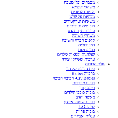
מטבחים וכלי מטבח
משחקי קופסא
איפור ואביזרים
מכוניות על שלט
משאיות וטרקטורים
רובוטים וטובוטים
ערכות חקר ומדע
משחקי חשיבה
קלפים חברה וחשיבה
כמו גדולים
כמו גדולות
שולחנות וכסאות לילדים
ערכות ומשחקי יצירה
עולם הבובות
בית הבובת של גבי
ברביות Barbei
Cry Babies- הבובה הבוכה
בובות מדברות
ריינבוקורן
בובות כוכבי הילדים
מאשה והדב
בובות אופנה ואיסוף
לול L.O.L
בובות פרווה
עגלות ואביזרים