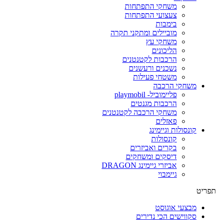
משחקי התפתחות
צעצועי התפתחות
בימבות
מוביילים ומתקני תקרה
משחקי עץ
הליכונים
הרכבות לקטנטנים
נשכנים ורעשנים
משטחי פעילות
משחקי הרכבה
פליימוביל- playmobil
הרכבות מגנטים
משחקי הרכבה לקטנטנים
פאזלים
קונסולות וגיימינג
קונסולות
בקרים ואביזרים
דיסקים ומשחקים
אביזרי גיימינג DRAGON
גיימבוי
פריט
מבצעי אוגוסט
סקווישים הכי נדירים