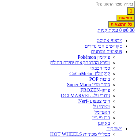
תוצאות
כל התוצאות
0.0
₪
0
עגלת קניות
מבצעי אוגוסט
סקווישים הכי נדירים
צעצועים ומותגים
פוקימון Pokémon
מפרץ ההרפתקאות יחידת החילוץ
סמי הכבאי
קוקומלון CoCoMelon
בובות POP
סופר מריו Super Mario
פרוזן-FROZEN
גיבורי על- MARVEL וDC
רובי צעצוע -Nerf
מטוסי על
האצ׳ימל
כוח פי ג׳יי
באקוגן
משחקים
מסלולי מכוניות HOT WHEELS