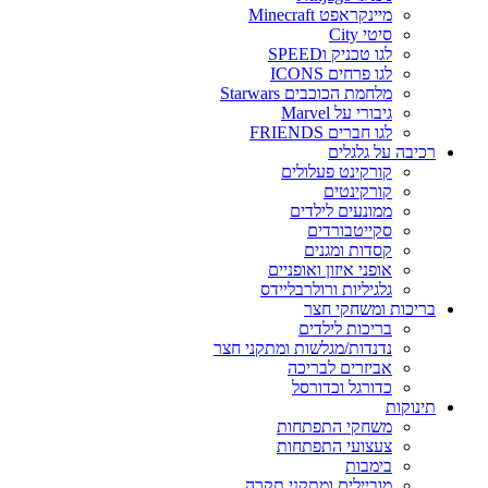
מיינקראפט Minecraft
סיטי City
לגו טכניק וSPEED
לגו פרחים ICONS
מלחמת הכוכבים Starwars
גיבורי על Marvel
לגו חברים FRIENDS
רכיבה על גלגלים
קורקינט פעלולים
קורקינטים
ממונעים לילדים
סקייטבורדים
קסדות ומגנים
אופני איזון ואופניים
גלגיליות ורולרבליידס
בריכות ומשחקי חצר
בריכות לילדים
נדנדות/מגלשות ומתקני חצר
אביזרים לבריכה
כדורגל וכדורסל
תינוקות
משחקי התפתחות
צעצועי התפתחות
בימבות
מוביילים ומתקני תקרה