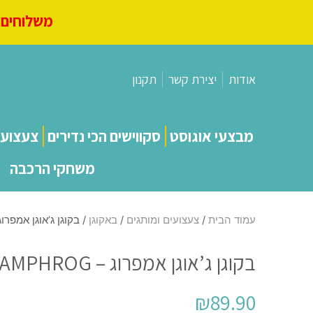
משלוחים מ
אודות
יצירת קשר
תקנון
מבצעי אוגוסט
סקווישים הכי נדירים
צעצועי
משחקי הרכבה
עמוד הבית
/
צעצועים ומותגים
/
באקוגן
/ בקוגן ג’אוגן אמפרוג – AN AMPHROG
בקוגן ג’אוגן אמפרוג – BAKUGAN AMPHROG
₪
89.90