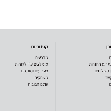
כן
קטגוריות
ו
מבצעים
תר & החזרות
מומלצים ע"י לקוחות
 משלוחים
צעצועים ומותגים
קשר
משחקים
עולם הבובות