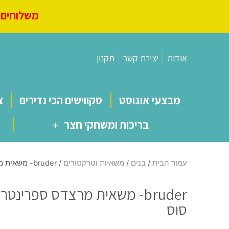
משלוחים מ
אודות
יצירת קשר
תקנון
מבצעי אוגוסט
סקווישים הכי נדירים
צ
בריכות ומשחקי חצר
עמוד הבית
/
בנים
/
משאיות וטרקטורים
/ bruder- משאית מרצדס ספרינטר להובלת סוסים עם סוס
bruder- משאית מרצדס ספרינט
סוס