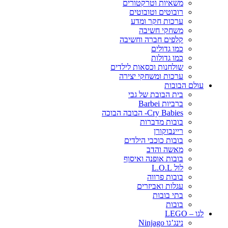
משאיות וטרקטורים
רובוטים וטובוטים
ערכות חקר ומדע
משחקי חשיבה
קלפים חברה וחשיבה
כמו גדולים
כמו גדולות
שולחנות וכסאות לילדים
ערכות ומשחקי יצירה
עולם הבובות
בית הבובת של גבי
ברביות Barbei
Cry Babies- הבובה הבוכה
בובות מדברות
ריינבוקורן
בובות כוכבי הילדים
מאשה והדב
בובות אופנה ואיסוף
לול L.O.L
בובות פרווה
עגלות ואביזרים
בתי בובות
בובות
לגו – LEGO
נינג’גו Ninjago