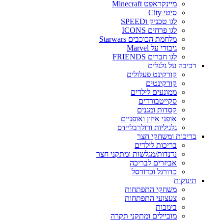
מיינקראפט Minecraft
סיטי City
לגו טכניק וSPEED
לגו פרחים ICONS
מלחמת הכוכבים Starwars
גיבורי על Marvel
לגו חברים FRIENDS
רכיבה על גלגלים
קורקינט פעלולים
קורקינטים
ממונעים לילדים
סקייטבורדים
קסדות ומגנים
אופני איזון ואופניים
גלגיליות ורולרבליידס
בריכות ומשחקי חצר
בריכות לילדים
נדנדות/מגלשות ומתקני חצר
אביזרים לבריכה
כדורגל וכדורסל
תינוקות
משחקי התפתחות
צעצועי התפתחות
בימבות
מוביילים ומתקני תקרה