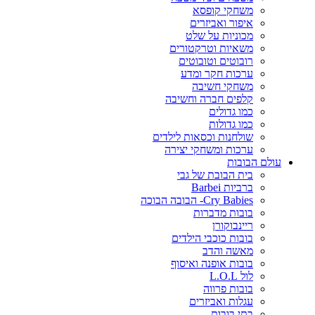
משחקי קופסא
איפור ואביזרים
מכוניות על שלט
משאיות וטרקטורים
רובוטים וטובוטים
ערכות חקר ומדע
משחקי חשיבה
קלפים חברה וחשיבה
כמו גדולים
כמו גדולות
שולחנות וכסאות לילדים
ערכות ומשחקי יצירה
עולם הבובות
בית הבובת של גבי
ברביות Barbei
Cry Babies- הבובה הבוכה
בובות מדברות
ריינבוקורן
בובות כוכבי הילדים
מאשה והדב
בובות אופנה ואיסוף
לול L.O.L
בובות פרווה
עגלות ואביזרים
בתי בובות