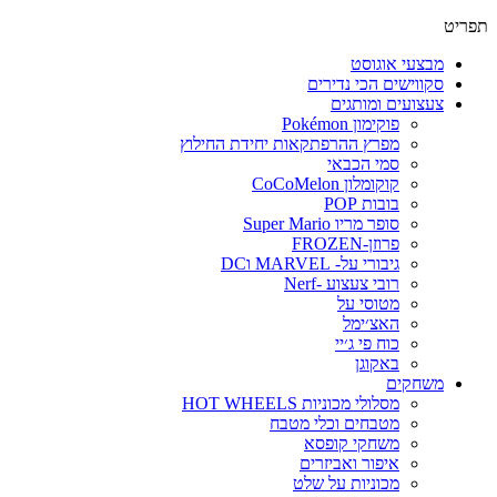
פריט
מבצעי אוגוסט
סקווישים הכי נדירים
צעצועים ומותגים
פוקימון Pokémon
מפרץ ההרפתקאות יחידת החילוץ
סמי הכבאי
קוקומלון CoCoMelon
בובות POP
סופר מריו Super Mario
פרוזן-FROZEN
גיבורי על- MARVEL וDC
רובי צעצוע -Nerf
מטוסי על
האצ׳ימל
כוח פי ג׳יי
באקוגן
משחקים
מסלולי מכוניות HOT WHEELS
מטבחים וכלי מטבח
משחקי קופסא
איפור ואביזרים
מכוניות על שלט