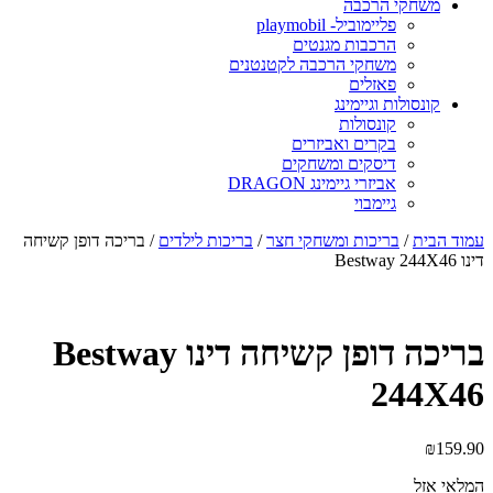
משחקי הרכבה
פליימוביל- playmobil
הרכבות מגנטים
משחקי הרכבה לקטנטנים
פאזלים
קונסולות וגיימינג
קונסולות
בקרים ואביזרים
דיסקים ומשחקים
אביזרי גיימינג DRAGON
גיימבוי
מוד הבית
/
בריכות ומשחקי חצר
/
בריכות לילדים
/ בריכה דופן קשיחה
נו Bestway 244X46
בריכה דופן קשיחה דינו Bestway
244X4
₪
159.9
מלאי אזל