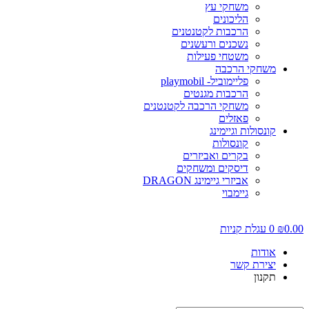
משחקי עץ
הליכונים
הרכבות לקטנטנים
נשכנים ורעשנים
משטחי פעילות
משחקי הרכבה
פליימוביל- playmobil
הרכבות מגנטים
משחקי הרכבה לקטנטנים
פאזלים
קונסולות וגיימינג
קונסולות
בקרים ואביזרים
דיסקים ומשחקים
אביזרי גיימינג DRAGON
גיימבוי
0.0
₪
0
עגלת קניות
אודות
יצירת קשר
תקנון