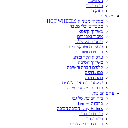
האצ׳ימל
כוח פי ג׳יי
באקוגן
משחקים
מסלולי מכוניות HOT WHEELS
מטבחים וכלי מטבח
משחקי קופסא
איפור ואביזרים
מכוניות על שלט
משאיות וטרקטורים
רובוטים וטובוטים
ערכות חקר ומדע
משחקי חשיבה
קלפים חברה וחשיבה
כמו גדולים
כמו גדולות
שולחנות וכסאות לילדים
ערכות ומשחקי יצירה
עולם הבובות
בית הבובת של גבי
ברביות Barbei
Cry Babies- הבובה הבוכה
בובות מדברות
ריינבוקורן
בובות כוכבי הילדים