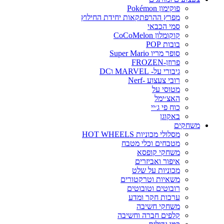
פוקימון Pokémon
מפרץ ההרפתקאות יחידת החילוץ
סמי הכבאי
קוקומלון CoCoMelon
בובות POP
סופר מריו Super Mario
פרוזן-FROZEN
גיבורי על- MARVEL וDC
רובי צעצוע -Nerf
מטוסי על
האצ׳ימל
כוח פי ג׳יי
באקוגן
משחקים
מסלולי מכוניות HOT WHEELS
מטבחים וכלי מטבח
משחקי קופסא
איפור ואביזרים
מכוניות על שלט
משאיות וטרקטורים
רובוטים וטובוטים
ערכות חקר ומדע
משחקי חשיבה
קלפים חברה וחשיבה