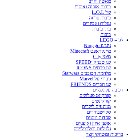
מאשה והדב
בובות אופנה ואיסוף
לול L.O.L
בובות פרווה
עגלות ואביזרים
בתי בובות
בובות
לגו – LEGO
נינג’גו Ninjago
מיינקראפט Minecraft
סיטי City
לגו טכניק וSPEED
לגו פרחים ICONS
מלחמת הכוכבים Starwars
גיבורי על Marvel
לגו חברים FRIENDS
רכיבה על גלגלים
קורקינט פעלולים
קורקינטים
ממונעים לילדים
סקייטבורדים
קסדות ומגנים
אופני איזון ואופניים
גלגיליות ורולרבליידס
בריכות ומשחקי חצר