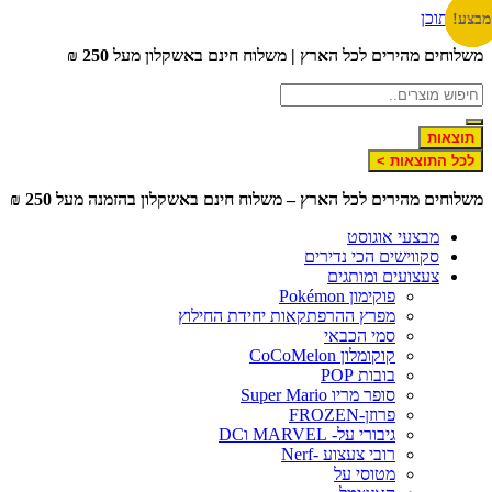
לג לתוכן
צע!
צע!
צע!
שלוחים מהירים לכל הארץ | משלוח חינם באשקלון מעל 250 ₪
תוצאות
לכל התוצאות >
שלוחים מהירים לכל הארץ – משלוח חינם באשקלון בהזמנה מעל 250 ₪
מבצעי אוגוסט
סקווישים הכי נדירים
צעצועים ומותגים
פוקימון Pokémon
מפרץ ההרפתקאות יחידת החילוץ
סמי הכבאי
קוקומלון CoCoMelon
בובות POP
סופר מריו Super Mario
פרוזן-FROZEN
גיבורי על- MARVEL וDC
רובי צעצוע -Nerf
מטוסי על