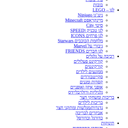
בובות
לגו – LEGO
נינג’גו Ninjago
מיינקראפט Minecraft
סיטי City
לגו טכניק וSPEED
לגו פרחים ICONS
מלחמת הכוכבים Starwars
גיבורי על Marvel
לגו חברים FRIENDS
רכיבה על גלגלים
קורקינט פעלולים
קורקינטים
ממונעים לילדים
סקייטבורדים
קסדות ומגנים
אופני איזון ואופניים
גלגיליות ורולרבליידס
בריכות ומשחקי חצר
בריכות לילדים
נדנדות/מגלשות ומתקני חצר
אביזרים לבריכה
כדורגל וכדורסל
תינוקות