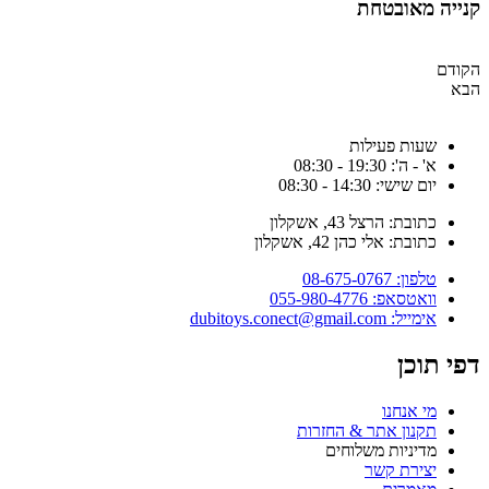
נייה מאובטחת
קודם
בא
שעות פעילות
א' - ה': 19:30 - 08:30
יום שישי: 14:30 - 08:30
כתובת: הרצל 43, אשקלון
כתובת: אלי כהן 42, אשקלון
טלפון: 08-675-0767
וואטסאפ: 055-980-4776
אימייל: dubitoys.conect@gmail.com
פי תוכן
מי אנחנו
תקנון אתר & החזרות
מדיניות משלוחים
יצירת קשר