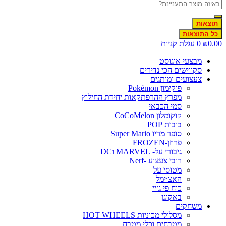
תוצאות
כל התוצאות
0.0
₪
0
עגלת קניות
מבצעי אוגוסט
סקווישים הכי נדירים
צעצועים ומותגים
פוקימון Pokémon
מפרץ ההרפתקאות יחידת החילוץ
סמי הכבאי
קוקומלון CoCoMelon
בובות POP
סופר מריו Super Mario
פרוזן-FROZEN
גיבורי על- MARVEL וDC
רובי צעצוע -Nerf
מטוסי על
האצ׳ימל
כוח פי ג׳יי
באקוגן
משחקים
מסלולי מכוניות HOT WHEELS
מטבחים וכלי מטבח