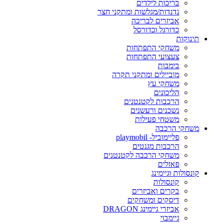
בריכות לילדים
נדנדות/מגלשות ומתקני חצר
אביזרים לבריכה
כדורגל וכדורסל
תינוקות
משחקי התפתחות
צעצועי התפתחות
בימבות
מוביילים ומתקני תקרה
משחקי עץ
הליכונים
הרכבות לקטנטנים
נשכנים ורעשנים
משטחי פעילות
משחקי הרכבה
פליימוביל- playmobil
הרכבות מגנטים
משחקי הרכבה לקטנטנים
פאזלים
קונסולות וגיימינג
קונסולות
בקרים ואביזרים
דיסקים ומשחקים
אביזרי גיימינג DRAGON
גיימבוי