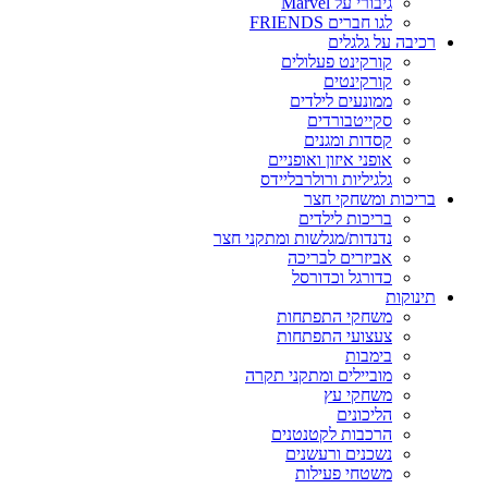
גיבורי על Marvel
לגו חברים FRIENDS
רכיבה על גלגלים
קורקינט פעלולים
קורקינטים
ממונעים לילדים
סקייטבורדים
קסדות ומגנים
אופני איזון ואופניים
גלגיליות ורולרבליידס
בריכות ומשחקי חצר
בריכות לילדים
נדנדות/מגלשות ומתקני חצר
אביזרים לבריכה
כדורגל וכדורסל
תינוקות
משחקי התפתחות
צעצועי התפתחות
בימבות
מוביילים ומתקני תקרה
משחקי עץ
הליכונים
הרכבות לקטנטנים
נשכנים ורעשנים
משטחי פעילות