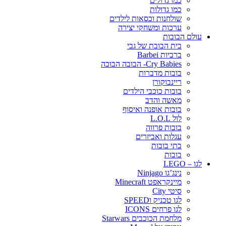
כמו גדולים
כמו גדולות
שולחנות וכסאות לילדים
ערכות ומשחקי יצירה
עולם הבובות
בית הבובת של גבי
ברביות Barbei
Cry Babies- הבובה הבוכה
בובות מדברות
ריינבוקורן
בובות כוכבי הילדים
מאשה והדב
בובות אופנה ואיסוף
לול L.O.L
בובות פרווה
עגלות ואביזרים
בתי בובות
בובות
לגו – LEGO
נינג’גו Ninjago
מיינקראפט Minecraft
סיטי City
לגו טכניק וSPEED
לגו פרחים ICONS
מלחמת הכוכבים Starwars