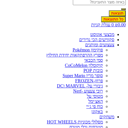
תוצאות
כל התוצאות
0.00
₪
0
עגלת קניות
מבצעי אוגוסט
סקווישים הכי נדירים
צעצועים ומותגים
פוקימון Pokémon
מפרץ ההרפתקאות יחידת החילוץ
סמי הכבאי
קוקומלון CoCoMelon
בובות POP
סופר מריו Super Mario
פרוזן-FROZEN
גיבורי על- MARVEL וDC
רובי צעצוע -Nerf
מטוסי על
האצ׳ימל
כוח פי ג׳יי
באקוגן
משחקים
מסלולי מכוניות HOT WHEELS
מטבחים וכלי מטבח