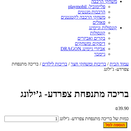
משחקי הרכבה
פליימוביל- playmobil
הרכבות מגנטים
משחקי הרכבה לקטנטנים
פאזלים
קונסולות וגיימינג
קונסולות
בקרים ואביזרים
דיסקים ומשחקים
אביזרי גיימינג DRAGON
גיימבוי
עמוד הבית
/
בריכות ומשחקי חצר
/
בריכות לילדים
/ בריכה מתנפחת
צפרדע- ג’ילונג
בריכה מתנפחת צפרדע- ג’ילונג
₪
39.90
כמות של בריכה מתנפחת צפרדע- ג'ילונג
הוספה לסל