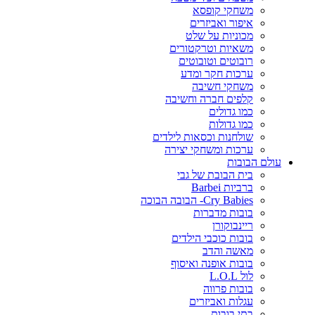
משחקי קופסא
איפור ואביזרים
מכוניות על שלט
משאיות וטרקטורים
רובוטים וטובוטים
ערכות חקר ומדע
משחקי חשיבה
קלפים חברה וחשיבה
כמו גדולים
כמו גדולות
שולחנות וכסאות לילדים
ערכות ומשחקי יצירה
עולם הבובות
בית הבובת של גבי
ברביות Barbei
Cry Babies- הבובה הבוכה
בובות מדברות
ריינבוקורן
בובות כוכבי הילדים
מאשה והדב
בובות אופנה ואיסוף
לול L.O.L
בובות פרווה
עגלות ואביזרים
בתי בובות