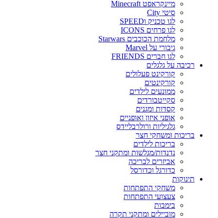
מיינקראפט Minecraft
סיטי City
לגו טכניק וSPEED
לגו פרחים ICONS
מלחמת הכוכבים Starwars
גיבורי על Marvel
לגו חברים FRIENDS
רכיבה על גלגלים
קורקינט פעלולים
קורקינטים
ממונעים לילדים
סקייטבורדים
קסדות ומגנים
אופני איזון ואופניים
גלגיליות ורולרבליידס
בריכות ומשחקי חצר
בריכות לילדים
נדנדות/מגלשות ומתקני חצר
אביזרים לבריכה
כדורגל וכדורסל
תינוקות
משחקי התפתחות
צעצועי התפתחות
בימבות
מוביילים ומתקני תקרה