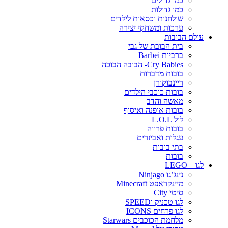
כמו גדולים
כמו גדולות
שולחנות וכסאות לילדים
ערכות ומשחקי יצירה
עולם הבובות
בית הבובת של גבי
ברביות Barbei
Cry Babies- הבובה הבוכה
בובות מדברות
ריינבוקורן
בובות כוכבי הילדים
מאשה והדב
בובות אופנה ואיסוף
לול L.O.L
בובות פרווה
עגלות ואביזרים
בתי בובות
בובות
לגו – LEGO
נינג’גו Ninjago
מיינקראפט Minecraft
סיטי City
לגו טכניק וSPEED
לגו פרחים ICONS
מלחמת הכוכבים Starwars