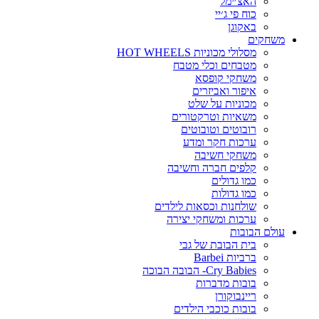
האצ׳ימל
כוח פי ג׳יי
באקוגן
משחקים
מסלולי מכוניות HOT WHEELS
מטבחים וכלי מטבח
משחקי קופסא
איפור ואביזרים
מכוניות על שלט
משאיות וטרקטורים
רובוטים וטובוטים
ערכות חקר ומדע
משחקי חשיבה
קלפים חברה וחשיבה
כמו גדולים
כמו גדולות
שולחנות וכסאות לילדים
ערכות ומשחקי יצירה
עולם הבובות
בית הבובת של גבי
ברביות Barbei
Cry Babies- הבובה הבוכה
בובות מדברות
ריינבוקורן
בובות כוכבי הילדים