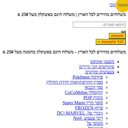
דלג לתוכן
מבצע!
מבצע!
משלוחים מהירים לכל הארץ | משלוח חינם באשקלון מעל 250 ₪
תוצאות
לכל התוצאות >
משלוחים מהירים לכל הארץ – משלוח חינם באשקלון בהזמנה מעל 250 ₪
מבצעי אוגוסט
סקווישים הכי נדירים
צעצועים ומותגים
פוקימון Pokémon
מפרץ ההרפתקאות יחידת החילוץ
סמי הכבאי
קוקומלון CoCoMelon
בובות POP
סופר מריו Super Mario
פרוזן-FROZEN
גיבורי על- MARVEL וDC
רובי צעצוע -Nerf
מטוסי על