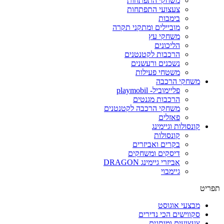
משחקי התפתחות
צעצועי התפתחות
בימבות
מוביילים ומתקני תקרה
משחקי עץ
הליכונים
הרכבות לקטנטנים
נשכנים ורעשנים
משטחי פעילות
משחקי הרכבה
פליימוביל- playmobil
הרכבות מגנטים
משחקי הרכבה לקטנטנים
פאזלים
קונסולות וגיימינג
קונסולות
בקרים ואביזרים
דיסקים ומשחקים
אביזרי גיימינג DRAGON
גיימבוי
תפריט
מבצעי אוגוסט
סקווישים הכי נדירים
צעצועים ומותגים