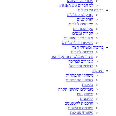
גיבורי על Marvel
לגו חברים FRIENDS
רכיבה על גלגלים
קורקינט פעלולים
קורקינטים
ממונעים לילדים
סקייטבורדים
קסדות ומגנים
אופני איזון ואופניים
גלגיליות ורולרבליידס
בריכות ומשחקי חצר
בריכות לילדים
נדנדות/מגלשות ומתקני חצר
אביזרים לבריכה
כדורגל וכדורסל
תינוקות
משחקי התפתחות
צעצועי התפתחות
בימבות
מוביילים ומתקני תקרה
משחקי עץ
הליכונים
הרכבות לקטנטנים
נשכנים ורעשנים
משטחי פעילות