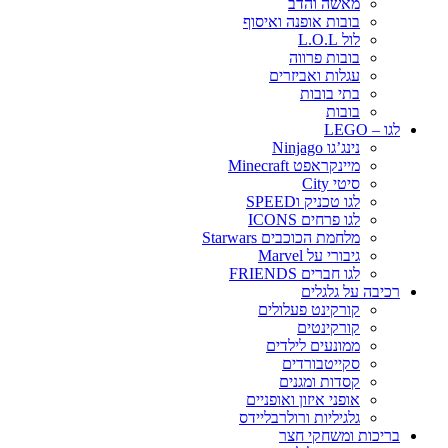
מאשה והדב
בובות אופנה ואיסוף
לול L.O.L
בובות פרווה
עגלות ואביזרים
בתי בובות
בובות
לגו – LEGO
נינג’גו Ninjago
מיינקראפט Minecraft
סיטי City
לגו טכניק וSPEED
לגו פרחים ICONS
מלחמת הכוכבים Starwars
גיבורי על Marvel
לגו חברים FRIENDS
רכיבה על גלגלים
קורקינט פעלולים
קורקינטים
ממונעים לילדים
סקייטבורדים
קסדות ומגנים
אופני איזון ואופניים
גלגיליות ורולרבליידס
בריכות ומשחקי חצר