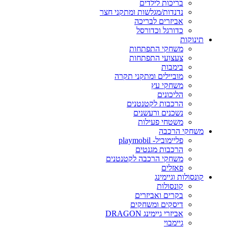
בריכות לילדים
נדנדות/מגלשות ומתקני חצר
אביזרים לבריכה
כדורגל וכדורסל
תינוקות
משחקי התפתחות
צעצועי התפתחות
בימבות
מוביילים ומתקני תקרה
משחקי עץ
הליכונים
הרכבות לקטנטנים
נשכנים ורעשנים
משטחי פעילות
משחקי הרכבה
פליימוביל- playmobil
הרכבות מגנטים
משחקי הרכבה לקטנטנים
פאזלים
קונסולות וגיימינג
קונסולות
בקרים ואביזרים
דיסקים ומשחקים
אביזרי גיימינג DRAGON
גיימבוי