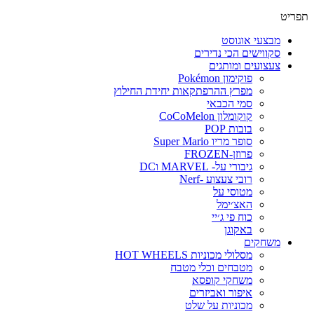
תפריט
מבצעי אוגוסט
סקווישים הכי נדירים
צעצועים ומותגים
פוקימון Pokémon
מפרץ ההרפתקאות יחידת החילוץ
סמי הכבאי
קוקומלון CoCoMelon
בובות POP
סופר מריו Super Mario
פרוזן-FROZEN
גיבורי על- MARVEL וDC
רובי צעצוע -Nerf
מטוסי על
האצ׳ימל
כוח פי ג׳יי
באקוגן
משחקים
מסלולי מכוניות HOT WHEELS
מטבחים וכלי מטבח
משחקי קופסא
איפור ואביזרים
מכוניות על שלט