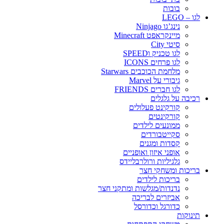
בובות
לגו – LEGO
נינג’גו Ninjago
מיינקראפט Minecraft
סיטי City
לגו טכניק וSPEED
לגו פרחים ICONS
מלחמת הכוכבים Starwars
גיבורי על Marvel
לגו חברים FRIENDS
רכיבה על גלגלים
קורקינט פעלולים
קורקינטים
ממונעים לילדים
סקייטבורדים
קסדות ומגנים
אופני איזון ואופניים
גלגיליות ורולרבליידס
בריכות ומשחקי חצר
בריכות לילדים
נדנדות/מגלשות ומתקני חצר
אביזרים לבריכה
כדורגל וכדורסל
תינוקות