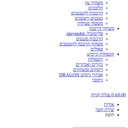
משחקי עץ
הליכונים
הרכבות לקטנטנים
נשכנים ורעשנים
משטחי פעילות
משחקי הרכבה
פליימוביל- playmobil
הרכבות מגנטים
משחקי הרכבה לקטנטנים
פאזלים
קונסולות וגיימינג
קונסולות
בקרים ואביזרים
דיסקים ומשחקים
אביזרי גיימינג DRAGON
גיימבוי
0.00
₪
0
עגלת קניות
אודות
יצירת קשר
תקנון