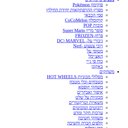
פוקימון Pokémon
מפרץ ההרפתקאות יחידת החילוץ
סמי הכבאי
קוקומלון CoCoMelon
בובות POP
סופר מריו Super Mario
פרוזן-FROZEN
גיבורי על- MARVEL וDC
רובי צעצוע -Nerf
מטוסי על
האצ׳ימל
כוח פי ג׳יי
באקוגן
משחקים
מסלולי מכוניות HOT WHEELS
מטבחים וכלי מטבח
משחקי קופסא
איפור ואביזרים
מכוניות על שלט
משאיות וטרקטורים
רובוטים וטובוטים
ערכות חקר ומדע
משחקי חשיבה
קלפים חברה וחשיבה