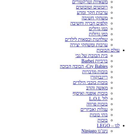
משאיות וטרקטורים
רובוטים וטובוטים
ערכות חקר ומדע
משחקי חשיבה
קלפים חברה וחשיבה
כמו גדולים
כמו גדולות
שולחנות וכסאות לילדים
ערכות ומשחקי יצירה
עולם הבובות
בית הבובת של גבי
ברביות Barbei
Cry Babies- הבובה הבוכה
בובות מדברות
ריינבוקורן
בובות כוכבי הילדים
מאשה והדב
בובות אופנה ואיסוף
לול L.O.L
בובות פרווה
עגלות ואביזרים
בתי בובות
בובות
לגו – LEGO
נינג’גו Ninjago