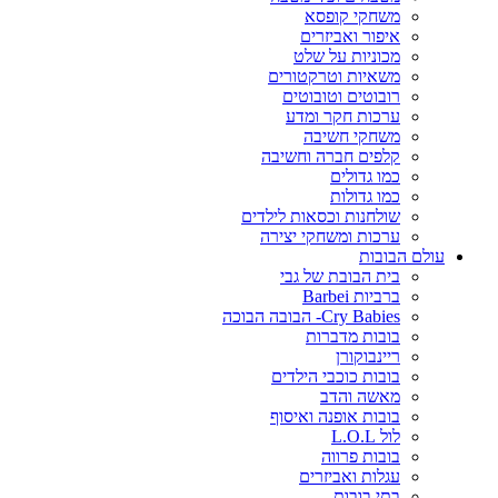
משחקי קופסא
איפור ואביזרים
מכוניות על שלט
משאיות וטרקטורים
רובוטים וטובוטים
ערכות חקר ומדע
משחקי חשיבה
קלפים חברה וחשיבה
כמו גדולים
כמו גדולות
שולחנות וכסאות לילדים
ערכות ומשחקי יצירה
עולם הבובות
בית הבובת של גבי
ברביות Barbei
Cry Babies- הבובה הבוכה
בובות מדברות
ריינבוקורן
בובות כוכבי הילדים
מאשה והדב
בובות אופנה ואיסוף
לול L.O.L
בובות פרווה
עגלות ואביזרים
בתי בובות