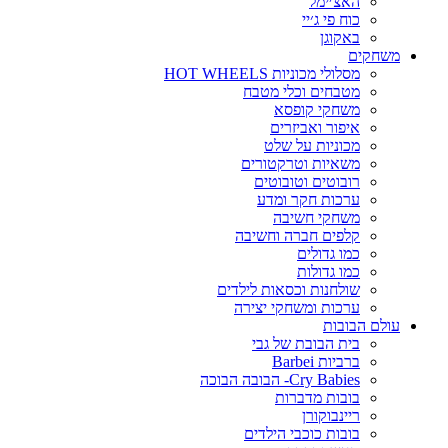
האצ׳ימל
כוח פי ג׳יי
באקוגן
משחקים
מסלולי מכוניות HOT WHEELS
מטבחים וכלי מטבח
משחקי קופסא
איפור ואביזרים
מכוניות על שלט
משאיות וטרקטורים
רובוטים וטובוטים
ערכות חקר ומדע
משחקי חשיבה
קלפים חברה וחשיבה
כמו גדולים
כמו גדולות
שולחנות וכסאות לילדים
ערכות ומשחקי יצירה
עולם הבובות
בית הבובת של גבי
ברביות Barbei
Cry Babies- הבובה הבוכה
בובות מדברות
ריינבוקורן
בובות כוכבי הילדים