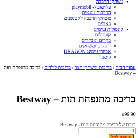
משחקי הרכבה
פליימוביל- playmobil
הרכבות מגנטים
משחקי הרכבה לקטנטנים
פאזלים
קונסולות וגיימינג
קונסולות
בקרים ואביזרים
דיסקים ומשחקים
אביזרי גיימינג DRAGON
גיימבוי
עמוד הבית
/
בריכות ומשחקי חצר
/
בריכות לילדים
/ בריכה מתנפחת תות
– Bestway
בריכה מתנפחת תות – Bestway
₪
99.90
כמות של בריכה מתנפחת תות - Bestway
הוספה לסל