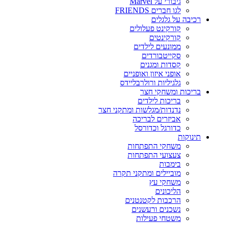
גיבורי על Marvel
לגו חברים FRIENDS
רכיבה על גלגלים
קורקינט פעלולים
קורקינטים
ממונעים לילדים
סקייטבורדים
קסדות ומגנים
אופני איזון ואופניים
גלגיליות ורולרבליידס
בריכות ומשחקי חצר
בריכות לילדים
נדנדות/מגלשות ומתקני חצר
אביזרים לבריכה
כדורגל וכדורסל
תינוקות
משחקי התפתחות
צעצועי התפתחות
בימבות
מוביילים ומתקני תקרה
משחקי עץ
הליכונים
הרכבות לקטנטנים
נשכנים ורעשנים
משטחי פעילות