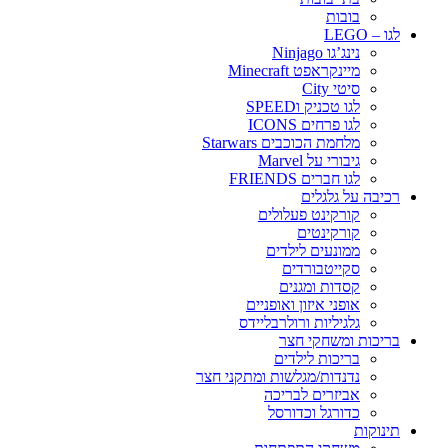
בובות
לגו – LEGO
נינג’גו Ninjago
מיינקראפט Minecraft
סיטי City
לגו טכניק וSPEED
לגו פרחים ICONS
מלחמת הכוכבים Starwars
גיבורי על Marvel
לגו חברים FRIENDS
רכיבה על גלגלים
קורקינט פעלולים
קורקינטים
ממונעים לילדים
סקייטבורדים
קסדות ומגנים
אופני איזון ואופניים
גלגיליות ורולרבליידס
בריכות ומשחקי חצר
בריכות לילדים
נדנדות/מגלשות ומתקני חצר
אביזרים לבריכה
כדורגל וכדורסל
תינוקות