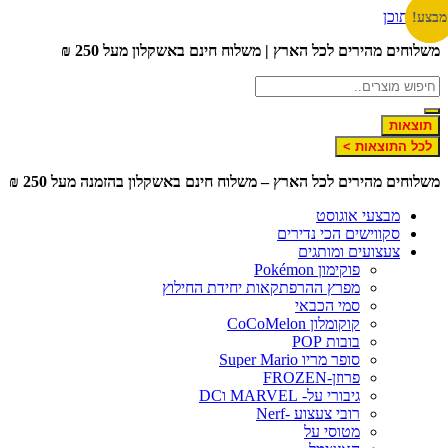
דלג לתוכן
מבצע!
מבצע!
משלוחים מהירים לכל הארץ | משלוח חינם באשקלון מעל 250 ₪
תוצאות
לכל התוצאות >
משלוחים מהירים לכל הארץ – משלוח חינם באשקלון בהזמנה מעל 250 ₪
מבצעי אוגוסט
סקווישים הכי נדירים
צעצועים ומותגים
פוקימון Pokémon
מפרץ ההרפתקאות יחידת החילוץ
סמי הכבאי
קוקומלון CoCoMelon
בובות POP
סופר מריו Super Mario
פרוזן-FROZEN
גיבורי על- MARVEL וDC
רובי צעצוע -Nerf
מטוסי על