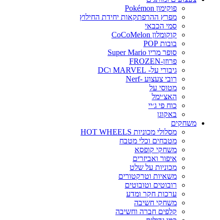
פוקימון Pokémon
מפרץ ההרפתקאות יחידת החילוץ
סמי הכבאי
קוקומלון CoCoMelon
בובות POP
סופר מריו Super Mario
פרוזן-FROZEN
גיבורי על- MARVEL וDC
רובי צעצוע -Nerf
מטוסי על
האצ׳ימל
כוח פי ג׳יי
באקוגן
משחקים
מסלולי מכוניות HOT WHEELS
מטבחים וכלי מטבח
משחקי קופסא
איפור ואביזרים
מכוניות על שלט
משאיות וטרקטורים
רובוטים וטובוטים
ערכות חקר ומדע
משחקי חשיבה
קלפים חברה וחשיבה