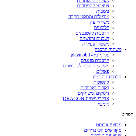
משחקי התפתחות
צעצועי התפתחות
בימבות
מוביילים ומתקני תקרה
משחקי עץ
הליכונים
הרכבות לקטנטנים
נשכנים ורעשנים
משטחי פעילות
משחקי הרכבה
פליימוביל- playmobil
הרכבות מגנטים
משחקי הרכבה לקטנטנים
פאזלים
קונסולות וגיימינג
קונסולות
בקרים ואביזרים
דיסקים ומשחקים
אביזרי גיימינג DRAGON
גיימבוי
תפריט
מבצעי אוגוסט
סקווישים הכי נדירים
צעצועים ומותגים