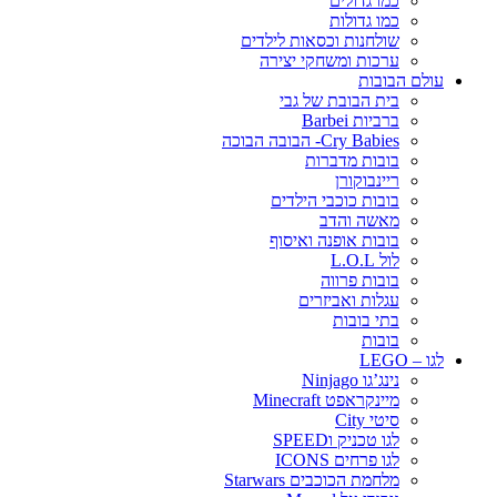
כמו גדולים
כמו גדולות
שולחנות וכסאות לילדים
ערכות ומשחקי יצירה
עולם הבובות
בית הבובת של גבי
ברביות Barbei
Cry Babies- הבובה הבוכה
בובות מדברות
ריינבוקורן
בובות כוכבי הילדים
מאשה והדב
בובות אופנה ואיסוף
לול L.O.L
בובות פרווה
עגלות ואביזרים
בתי בובות
בובות
לגו – LEGO
נינג’גו Ninjago
מיינקראפט Minecraft
סיטי City
לגו טכניק וSPEED
לגו פרחים ICONS
מלחמת הכוכבים Starwars