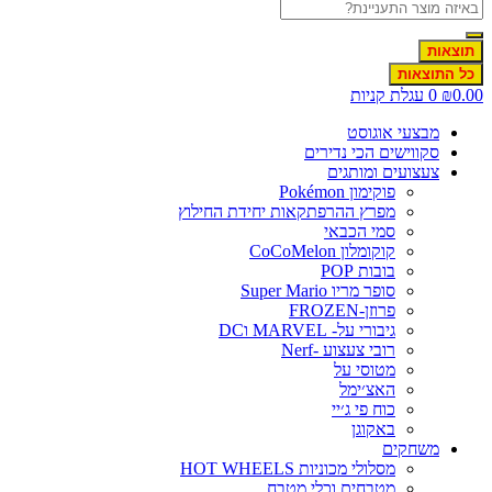
תוצאות
כל התוצאות
0.00
₪
0
עגלת קניות
מבצעי אוגוסט
סקווישים הכי נדירים
צעצועים ומותגים
פוקימון Pokémon
מפרץ ההרפתקאות יחידת החילוץ
סמי הכבאי
קוקומלון CoCoMelon
בובות POP
סופר מריו Super Mario
פרוזן-FROZEN
גיבורי על- MARVEL וDC
רובי צעצוע -Nerf
מטוסי על
האצ׳ימל
כוח פי ג׳יי
באקוגן
משחקים
מסלולי מכוניות HOT WHEELS
מטבחים וכלי מטבח