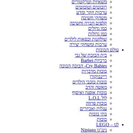
משאיות וטרקטורים
רובוטים וטובוטים
ערכות חקר ומדע
משחקי חשיבה
קלפים חברה וחשיבה
כמו גדולים
כמו גדולות
שולחנות וכסאות לילדים
ערכות ומשחקי יצירה
עולם הבובות
בית הבובת של גבי
ברביות Barbei
Cry Babies- הבובה הבוכה
בובות מדברות
ריינבוקורן
בובות כוכבי הילדים
מאשה והדב
בובות אופנה ואיסוף
לול L.O.L
בובות פרווה
עגלות ואביזרים
בתי בובות
בובות
לגו – LEGO
נינג’גו Ninjago