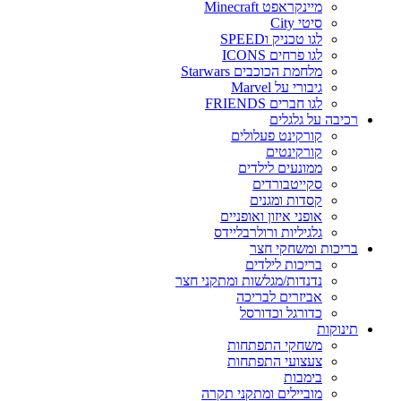
מיינקראפט Minecraft
סיטי City
לגו טכניק וSPEED
לגו פרחים ICONS
מלחמת הכוכבים Starwars
גיבורי על Marvel
לגו חברים FRIENDS
רכיבה על גלגלים
קורקינט פעלולים
קורקינטים
ממונעים לילדים
סקייטבורדים
קסדות ומגנים
אופני איזון ואופניים
גלגיליות ורולרבליידס
בריכות ומשחקי חצר
בריכות לילדים
נדנדות/מגלשות ומתקני חצר
אביזרים לבריכה
כדורגל וכדורסל
תינוקות
משחקי התפתחות
צעצועי התפתחות
בימבות
מוביילים ומתקני תקרה