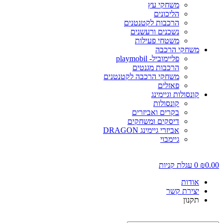
משחקי עץ
הליכונים
הרכבות לקטנטנים
נשכנים ורעשנים
משטחי פעילות
משחקי הרכבה
פליימוביל- playmobil
הרכבות מגנטים
משחקי הרכבה לקטנטנים
פאזלים
קונסולות וגיימינג
קונסולות
בקרים ואביזרים
דיסקים ומשחקים
אביזרי גיימינג DRAGON
גיימבוי
0.00
₪
0
עגלת קניות
אודות
יצירת קשר
תקנון