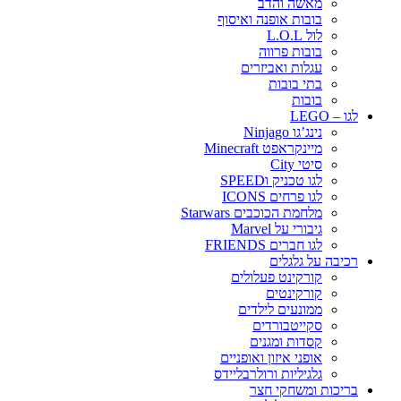
מאשה והדב
בובות אופנה ואיסוף
לול L.O.L
בובות פרווה
עגלות ואביזרים
בתי בובות
בובות
לגו – LEGO
נינג’גו Ninjago
מיינקראפט Minecraft
סיטי City
לגו טכניק וSPEED
לגו פרחים ICONS
מלחמת הכוכבים Starwars
גיבורי על Marvel
לגו חברים FRIENDS
רכיבה על גלגלים
קורקינט פעלולים
קורקינטים
ממונעים לילדים
סקייטבורדים
קסדות ומגנים
אופני איזון ואופניים
גלגיליות ורולרבליידס
בריכות ומשחקי חצר