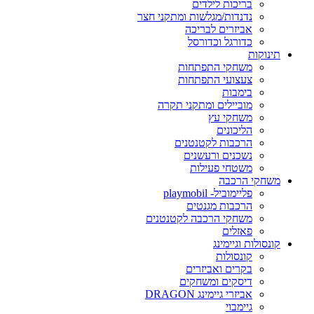
בריכות לילדים
נדנדות/מגלשות ומתקני חצר
אביזרים לבריכה
כדורגל וכדורסל
תינוקות
משחקי התפתחות
צעצועי התפתחות
בימבות
מוביילים ומתקני תקרה
משחקי עץ
הליכונים
הרכבות לקטנטנים
נשכנים ורעשנים
משטחי פעילות
משחקי הרכבה
פליימוביל- playmobil
הרכבות מגנטים
משחקי הרכבה לקטנטנים
פאזלים
קונסולות וגיימינג
קונסולות
בקרים ואביזרים
דיסקים ומשחקים
אביזרי גיימינג DRAGON
גיימבוי