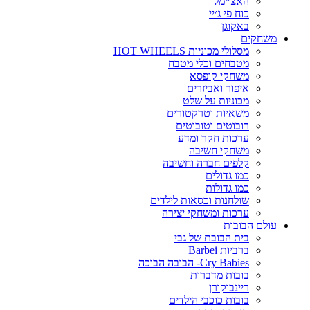
האצ׳ימל
כוח פי ג׳יי
באקוגן
משחקים
מסלולי מכוניות HOT WHEELS
מטבחים וכלי מטבח
משחקי קופסא
איפור ואביזרים
מכוניות על שלט
משאיות וטרקטורים
רובוטים וטובוטים
ערכות חקר ומדע
משחקי חשיבה
קלפים חברה וחשיבה
כמו גדולים
כמו גדולות
שולחנות וכסאות לילדים
ערכות ומשחקי יצירה
עולם הבובות
בית הבובת של גבי
ברביות Barbei
Cry Babies- הבובה הבוכה
בובות מדברות
ריינבוקורן
בובות כוכבי הילדים