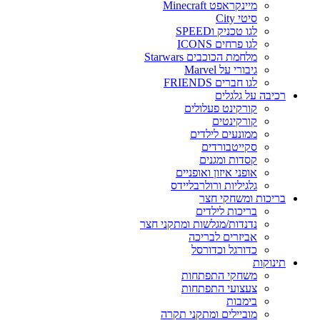
מיינקראפט Minecraft
סיטי City
לגו טכניק וSPEED
לגו פרחים ICONS
מלחמת הכוכבים Starwars
גיבורי על Marvel
לגו חברים FRIENDS
רכיבה על גלגלים
קורקינט פעלולים
קורקינטים
ממונעים לילדים
סקייטבורדים
קסדות ומגנים
אופני איזון ואופניים
גלגיליות ורולרבליידס
בריכות ומשחקי חצר
בריכות לילדים
נדנדות/מגלשות ומתקני חצר
אביזרים לבריכה
כדורגל וכדורסל
תינוקות
משחקי התפתחות
צעצועי התפתחות
בימבות
מוביילים ומתקני תקרה