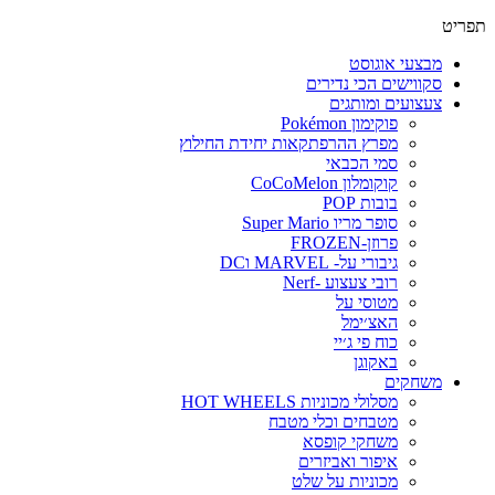
תפריט
מבצעי אוגוסט
סקווישים הכי נדירים
צעצועים ומותגים
פוקימון Pokémon
מפרץ ההרפתקאות יחידת החילוץ
סמי הכבאי
קוקומלון CoCoMelon
בובות POP
סופר מריו Super Mario
פרוזן-FROZEN
גיבורי על- MARVEL וDC
רובי צעצוע -Nerf
מטוסי על
האצ׳ימל
כוח פי ג׳יי
באקוגן
משחקים
מסלולי מכוניות HOT WHEELS
מטבחים וכלי מטבח
משחקי קופסא
איפור ואביזרים
מכוניות על שלט