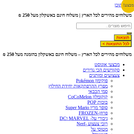
דלג לתוכן
מבצע!
מבצע!
משלוחים מהירים לכל הארץ | משלוח חינם באשקלון מעל 250 ₪
תוצאות
לכל התוצאות >
משלוחים מהירים לכל הארץ – משלוח חינם באשקלון בהזמנה מעל 250 ₪
מבצעי אוגוסט
סקווישים הכי נדירים
צעצועים ומותגים
פוקימון Pokémon
מפרץ ההרפתקאות יחידת החילוץ
סמי הכבאי
קוקומלון CoCoMelon
בובות POP
סופר מריו Super Mario
פרוזן-FROZEN
גיבורי על- MARVEL וDC
רובי צעצוע -Nerf
מטוסי על