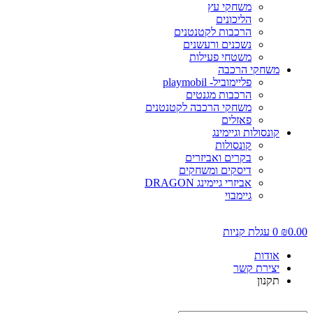
משחקי עץ
הליכונים
הרכבות לקטנטנים
נשכנים ורעשנים
משטחי פעילות
משחקי הרכבה
פליימוביל- playmobil
הרכבות מגנטים
משחקי הרכבה לקטנטנים
פאזלים
קונסולות וגיימינג
קונסולות
בקרים ואביזרים
דיסקים ומשחקים
אביזרי גיימינג DRAGON
גיימבוי
0.00
₪
0
עגלת קניות
אודות
יצירת קשר
תקנון