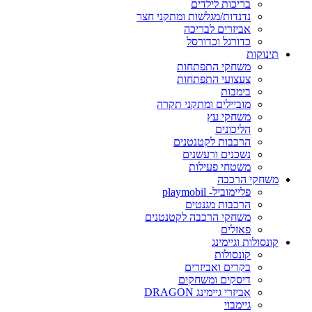
בריכות לילדים
נדנדות/מגלשות ומתקני חצר
אביזרים לבריכה
כדורגל וכדורסל
תינוקות
משחקי התפתחות
צעצועי התפתחות
בימבות
מוביילים ומתקני תקרה
משחקי עץ
הליכונים
הרכבות לקטנטנים
נשכנים ורעשנים
משטחי פעילות
משחקי הרכבה
פליימוביל- playmobil
הרכבות מגנטים
משחקי הרכבה לקטנטנים
פאזלים
קונסולות וגיימינג
קונסולות
בקרים ואביזרים
דיסקים ומשחקים
אביזרי גיימינג DRAGON
גיימבוי