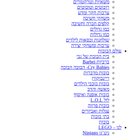
משאיות וטרקטורים
רובוטים וטובוטים
ערכות חקר ומדע
משחקי חשיבה
קלפים חברה וחשיבה
כמו גדולים
כמו גדולות
שולחנות וכסאות לילדים
ערכות ומשחקי יצירה
עולם הבובות
בית הבובת של גבי
ברביות Barbei
Cry Babies- הבובה הבוכה
בובות מדברות
ריינבוקורן
בובות כוכבי הילדים
מאשה והדב
בובות אופנה ואיסוף
לול L.O.L
בובות פרווה
עגלות ואביזרים
בתי בובות
בובות
לגו – LEGO
נינג’גו Ninjago