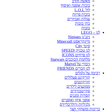
מאשה והדב
בובות אופנה ואיסוף
לול L.O.L
בובות פרווה
עגלות ואביזרים
בתי בובות
בובות
לגו – LEGO
נינג’גו Ninjago
מיינקראפט Minecraft
סיטי City
לגו טכניק וSPEED
לגו פרחים ICONS
מלחמת הכוכבים Starwars
גיבורי על Marvel
לגו חברים FRIENDS
רכיבה על גלגלים
קורקינט פעלולים
קורקינטים
ממונעים לילדים
סקייטבורדים
קסדות ומגנים
אופני איזון ואופניים
גלגיליות ורולרבליידס
בריכות ומשחקי חצר