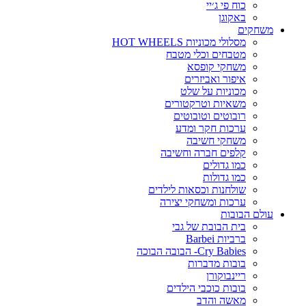
כוח פי ג׳יי
באקוגן
משחקים
מסלולי מכוניות HOT WHEELS
מטבחים וכלי מטבח
משחקי קופסא
איפור ואביזרים
מכוניות על שלט
משאיות וטרקטורים
רובוטים וטובוטים
ערכות חקר ומדע
משחקי חשיבה
קלפים חברה וחשיבה
כמו גדולים
כמו גדולות
שולחנות וכסאות לילדים
ערכות ומשחקי יצירה
עולם הבובות
בית הבובת של גבי
ברביות Barbei
Cry Babies- הבובה הבוכה
בובות מדברות
ריינבוקורן
בובות כוכבי הילדים
מאשה והדב