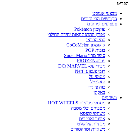
תפריט
מבצעי אוגוסט
סקווישים הכי נדירים
צעצועים ומותגים
פוקימון Pokémon
מפרץ ההרפתקאות יחידת החילוץ
סמי הכבאי
קוקומלון CoCoMelon
בובות POP
סופר מריו Super Mario
פרוזן-FROZEN
גיבורי על- MARVEL וDC
רובי צעצוע -Nerf
מטוסי על
האצ׳ימל
כוח פי ג׳יי
באקוגן
משחקים
מסלולי מכוניות HOT WHEELS
מטבחים וכלי מטבח
משחקי קופסא
איפור ואביזרים
מכוניות על שלט
משאיות וטרקטורים