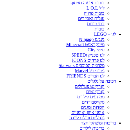
בובות אופנה ואיסוף
לול L.O.L
בובות פרווה
עגלות ואביזרים
בתי בובות
בובות
לגו – LEGO
נינג’גו Ninjago
מיינקראפט Minecraft
סיטי City
לגו טכניק וSPEED
לגו פרחים ICONS
מלחמת הכוכבים Starwars
גיבורי על Marvel
לגו חברים FRIENDS
רכיבה על גלגלים
קורקינט פעלולים
קורקינטים
ממונעים לילדים
סקייטבורדים
קסדות ומגנים
אופני איזון ואופניים
גלגיליות ורולרבליידס
בריכות ומשחקי חצר
בריכות לילדים