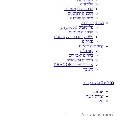
הליכונים
הרכבות לקטנטנים
נשכנים ורעשנים
משטחי פעילות
משחקי הרכבה
פליימוביל- playmobil
הרכבות מגנטים
משחקי הרכבה לקטנטנים
פאזלים
קונסולות וגיימינג
קונסולות
בקרים ואביזרים
דיסקים ומשחקים
אביזרי גיימינג DRAGON
גיימבוי
0.00
₪
0
עגלת קניות
אודות
יצירת קשר
תקנון