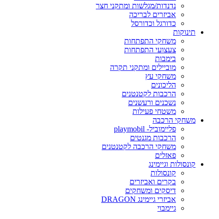
נדנדות/מגלשות ומתקני חצר
אביזרים לבריכה
כדורגל וכדורסל
תינוקות
משחקי התפתחות
צעצועי התפתחות
בימבות
מוביילים ומתקני תקרה
משחקי עץ
הליכונים
הרכבות לקטנטנים
נשכנים ורעשנים
משטחי פעילות
משחקי הרכבה
פליימוביל- playmobil
הרכבות מגנטים
משחקי הרכבה לקטנטנים
פאזלים
קונסולות וגיימינג
קונסולות
בקרים ואביזרים
דיסקים ומשחקים
אביזרי גיימינג DRAGON
גיימבוי