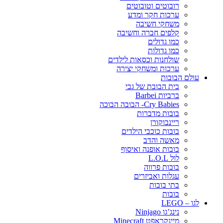
רובוטים וטובוטים
ערכות חקר ומדע
משחקי חשיבה
קלפים חברה וחשיבה
כמו גדולים
כמו גדולות
שולחנות וכסאות לילדים
ערכות ומשחקי יצירה
עולם הבובות
בית הבובת של גבי
ברביות Barbei
Cry Babies- הבובה הבוכה
בובות מדברות
ריינבוקורן
בובות כוכבי הילדים
מאשה והדב
בובות אופנה ואיסוף
לול L.O.L
בובות פרווה
עגלות ואביזרים
בתי בובות
בובות
לגו – LEGO
נינג’גו Ninjago
מיינקראפט Minecraft