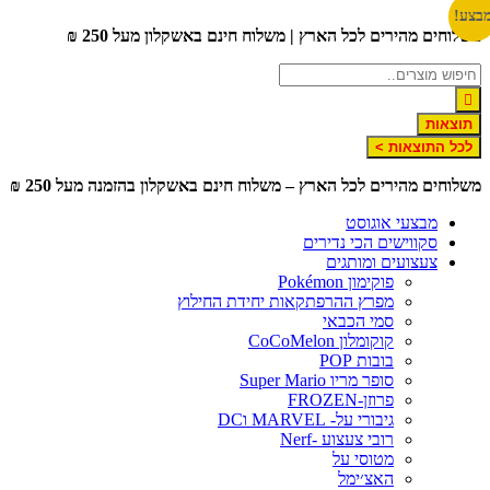
דלג
בצע!
משלוחים מהירים לכל הארץ | משלוח חינם באשקלון מעל 250 ₪
לתוכן
תוצאות
לכל התוצאות >
משלוחים מהירים לכל הארץ – משלוח חינם באשקלון בהזמנה מעל 250 ₪
מבצעי אוגוסט
סקווישים הכי נדירים
צעצועים ומותגים
פוקימון Pokémon
מפרץ ההרפתקאות יחידת החילוץ
סמי הכבאי
קוקומלון CoCoMelon
בובות POP
סופר מריו Super Mario
פרוזן-FROZEN
גיבורי על- MARVEL וDC
רובי צעצוע -Nerf
מטוסי על
האצ׳ימל