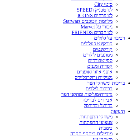
סיטי City
לגו טכניק וSPEED
לגו פרחים ICONS
מלחמת הכוכבים Starwars
גיבורי על Marvel
לגו חברים FRIENDS
רכיבה על גלגלים
קורקינט פעלולים
קורקינטים
ממונעים לילדים
סקייטבורדים
קסדות ומגנים
אופני איזון ואופניים
גלגיליות ורולרבליידס
בריכות ומשחקי חצר
בריכות לילדים
נדנדות/מגלשות ומתקני חצר
אביזרים לבריכה
כדורגל וכדורסל
תינוקות
משחקי התפתחות
צעצועי התפתחות
בימבות
מוביילים ומתקני תקרה
משחקי עץ