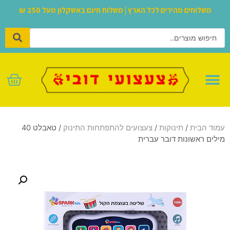
משלוחים מהירים לכל הארץ | משלוח חינם באשקלון מעל 250 ₪
לגו – LEGO
עמוד הבית
/
תינוקות
/
צעצועים להתפתחות התינוק
/ טאבלט 40
מילים ראשונות דובר עברית