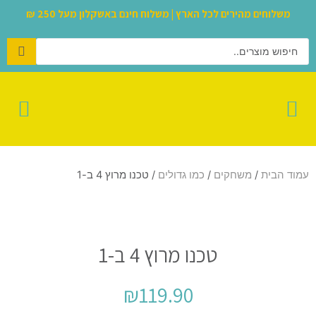
משלוחים מהירים לכל הארץ | משלוח חינם באשקלון מעל 250 ₪
בריכות ומשחקי חצר
לגו – LEGO
סקווישים הכי נדירים
רכיבה על גלגלים
מבצעי אוגוסט
משחקי הרכבה
עולם הבובות
קונסולות וגיימינג
צעצועים ומותגים
עמוד הבית
/
משחקים
/
כמו גדולים
/ טכנו מרוץ 4 ב-1
טכנו מרוץ 4 ב-1
₪
119.90