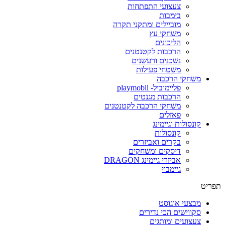
צעצועי התפתחות
בימבות
מוביילים ומתקני תקרה
משחקי עץ
הליכונים
הרכבות לקטנטנים
נשכנים ורעשנים
משטחי פעילות
משחקי הרכבה
פליימוביל- playmobil
הרכבות מגנטים
משחקי הרכבה לקטנטנים
פאזלים
קונסולות וגיימינג
קונסולות
בקרים ואביזרים
דיסקים ומשחקים
אביזרי גיימינג DRAGON
גיימבוי
תפריט
מבצעי אוגוסט
סקווישים הכי נדירים
צעצועים ומותגים