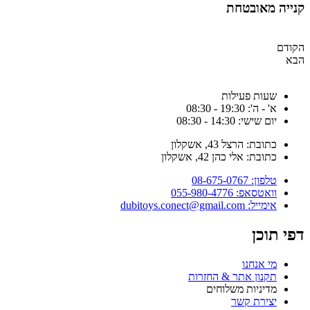
קנייה מאובטחת
הקודם
הבא
שעות פעילות
א' - ה': 19:30 - 08:30
יום שישי: 14:30 - 08:30
כתובת: הרצל 43, אשקלון
כתובת: אלי כהן 42, אשקלון
טלפון: 08-675-0767
וואטסאפ: 055-980-4776
אימייל: dubitoys.conect@gmail.com
דפי תוכן
מי אנחנו
תקנון אתר & החזרות
מדיניות משלוחים
יצירת קשר