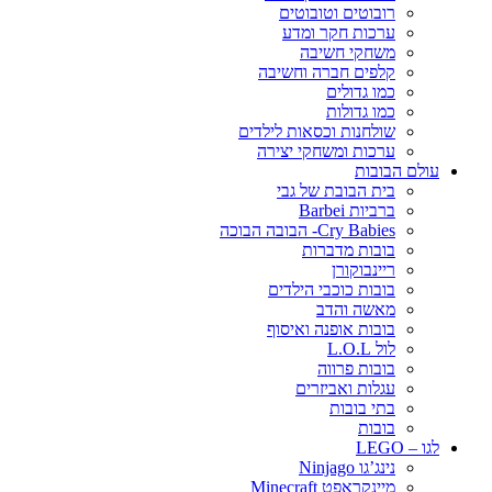
רובוטים וטובוטים
ערכות חקר ומדע
משחקי חשיבה
קלפים חברה וחשיבה
כמו גדולים
כמו גדולות
שולחנות וכסאות לילדים
ערכות ומשחקי יצירה
עולם הבובות
בית הבובת של גבי
ברביות Barbei
Cry Babies- הבובה הבוכה
בובות מדברות
ריינבוקורן
בובות כוכבי הילדים
מאשה והדב
בובות אופנה ואיסוף
לול L.O.L
בובות פרווה
עגלות ואביזרים
בתי בובות
בובות
לגו – LEGO
נינג’גו Ninjago
מיינקראפט Minecraft