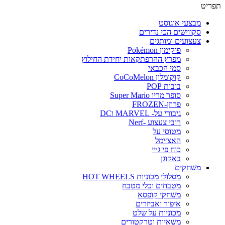
תפריט
מבצעי אוגוסט
סקווישים הכי נדירים
צעצועים ומותגים
פוקימון Pokémon
מפרץ ההרפתקאות יחידת החילוץ
סמי הכבאי
קוקומלון CoCoMelon
בובות POP
סופר מריו Super Mario
פרוזן-FROZEN
גיבורי על- MARVEL וDC
רובי צעצוע -Nerf
מטוסי על
האצ׳ימל
כוח פי ג׳יי
באקוגן
משחקים
מסלולי מכוניות HOT WHEELS
מטבחים וכלי מטבח
משחקי קופסא
איפור ואביזרים
מכוניות על שלט
משאיות וטרקטורים