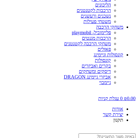
הליכונים
הרכבות לקטנטנים
נשכנים ורעשנים
משטחי פעילות
משחקי הרכבה
פליימוביל- playmobil
הרכבות מגנטים
משחקי הרכבה לקטנטנים
פאזלים
קונסולות וגיימינג
קונסולות
בקרים ואביזרים
דיסקים ומשחקים
אביזרי גיימינג DRAGON
גיימבוי
0.00
₪
0
עגלת קניות
אודות
יצירת קשר
תקנון