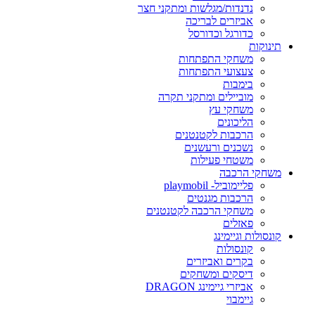
נדנדות/מגלשות ומתקני חצר
אביזרים לבריכה
כדורגל וכדורסל
תינוקות
משחקי התפתחות
צעצועי התפתחות
בימבות
מוביילים ומתקני תקרה
משחקי עץ
הליכונים
הרכבות לקטנטנים
נשכנים ורעשנים
משטחי פעילות
משחקי הרכבה
פליימוביל- playmobil
הרכבות מגנטים
משחקי הרכבה לקטנטנים
פאזלים
קונסולות וגיימינג
קונסולות
בקרים ואביזרים
דיסקים ומשחקים
אביזרי גיימינג DRAGON
גיימבוי