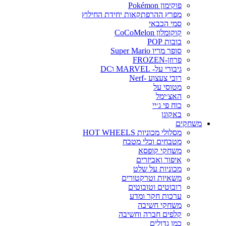
פוקימון Pokémon
מפרץ ההרפתקאות יחידת החילוץ
סמי הכבאי
קוקומלון CoCoMelon
בובות POP
סופר מריו Super Mario
פרוזן-FROZEN
גיבורי על- MARVEL וDC
רובי צעצוע -Nerf
מטוסי על
האצ׳ימל
כוח פי ג׳יי
באקוגן
משחקים
מסלולי מכוניות HOT WHEELS
מטבחים וכלי מטבח
משחקי קופסא
איפור ואביזרים
מכוניות על שלט
משאיות וטרקטורים
רובוטים וטובוטים
ערכות חקר ומדע
משחקי חשיבה
קלפים חברה וחשיבה
כמו גדולים