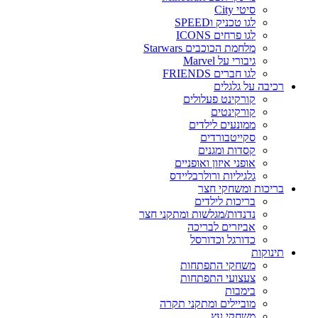
סיטי City
לגו טכניק וSPEED
לגו פרחים ICONS
מלחמת הכוכבים Starwars
גיבורי על Marvel
לגו חברים FRIENDS
רכיבה על גלגלים
קורקינט פעלולים
קורקינטים
ממונעים לילדים
סקייטבורדים
קסדות ומגנים
אופני איזון ואופניים
גלגיליות ורולרבליידס
בריכות ומשחקי חצר
בריכות לילדים
נדנדות/מגלשות ומתקני חצר
אביזרים לבריכה
כדורגל וכדורסל
תינוקות
משחקי התפתחות
צעצועי התפתחות
בימבות
מוביילים ומתקני תקרה
משחקי עץ