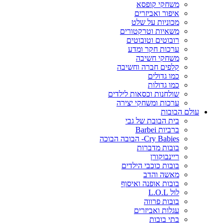
משחקי קופסא
איפור ואביזרים
מכוניות על שלט
משאיות וטרקטורים
רובוטים וטובוטים
ערכות חקר ומדע
משחקי חשיבה
קלפים חברה וחשיבה
כמו גדולים
כמו גדולות
שולחנות וכסאות לילדים
ערכות ומשחקי יצירה
עולם הבובות
בית הבובת של גבי
ברביות Barbei
Cry Babies- הבובה הבוכה
בובות מדברות
ריינבוקורן
בובות כוכבי הילדים
מאשה והדב
בובות אופנה ואיסוף
לול L.O.L
בובות פרווה
עגלות ואביזרים
בתי בובות