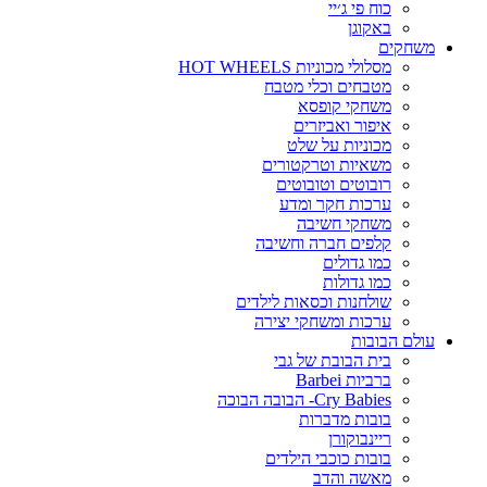
כוח פי ג׳יי
באקוגן
משחקים
מסלולי מכוניות HOT WHEELS
מטבחים וכלי מטבח
משחקי קופסא
איפור ואביזרים
מכוניות על שלט
משאיות וטרקטורים
רובוטים וטובוטים
ערכות חקר ומדע
משחקי חשיבה
קלפים חברה וחשיבה
כמו גדולים
כמו גדולות
שולחנות וכסאות לילדים
ערכות ומשחקי יצירה
עולם הבובות
בית הבובת של גבי
ברביות Barbei
Cry Babies- הבובה הבוכה
בובות מדברות
ריינבוקורן
בובות כוכבי הילדים
מאשה והדב