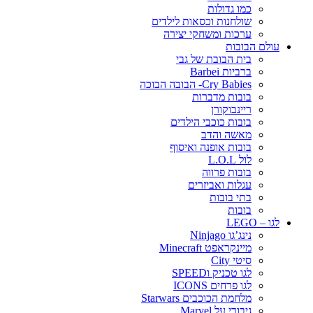
כמו גדולות
שולחנות וכסאות לילדים
ערכות ומשחקי יצירה
עולם הבובות
בית הבובת של גבי
ברביות Barbei
Cry Babies- הבובה הבוכה
בובות מדברות
ריינבוקורן
בובות כוכבי הילדים
מאשה והדב
בובות אופנה ואיסוף
לול L.O.L
בובות פרווה
עגלות ואביזרים
בתי בובות
בובות
לגו – LEGO
נינג’גו Ninjago
מיינקראפט Minecraft
סיטי City
לגו טכניק וSPEED
לגו פרחים ICONS
מלחמת הכוכבים Starwars
גיבורי על Marvel