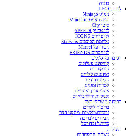
בובות
לגו – LEGO
נינג’גו Ninjago
מיינקראפט Minecraft
סיטי City
לגו טכניק וSPEED
לגו פרחים ICONS
מלחמת הכוכבים Starwars
גיבורי על Marvel
לגו חברים FRIENDS
רכיבה על גלגלים
קורקינט פעלולים
קורקינטים
ממונעים לילדים
סקייטבורדים
קסדות ומגנים
אופני איזון ואופניים
גלגיליות ורולרבליידס
בריכות ומשחקי חצר
בריכות לילדים
נדנדות/מגלשות ומתקני חצר
אביזרים לבריכה
כדורגל וכדורסל
תינוקות
משחקי התפתחות