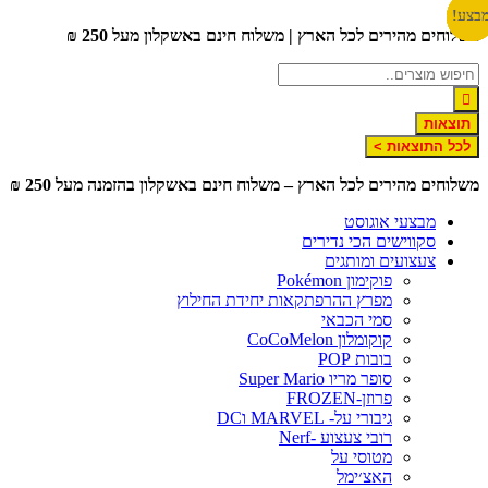
דלג
בצע!
בצע!
בצע!
בצע!
בצע!
בצע!
בצע!
משלוחים מהירים לכל הארץ | משלוח חינם באשקלון מעל 250 ₪
לתוכן
תוצאות
לכל התוצאות >
משלוחים מהירים לכל הארץ – משלוח חינם באשקלון בהזמנה מעל 250 ₪
מבצעי אוגוסט
סקווישים הכי נדירים
צעצועים ומותגים
פוקימון Pokémon
מפרץ ההרפתקאות יחידת החילוץ
סמי הכבאי
קוקומלון CoCoMelon
בובות POP
סופר מריו Super Mario
פרוזן-FROZEN
גיבורי על- MARVEL וDC
רובי צעצוע -Nerf
מטוסי על
האצ׳ימל