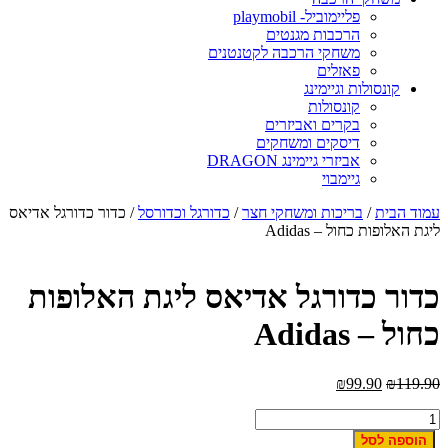
פליימוביל- playmobil
הרכבות מגנטים
משחקי הרכבה לקטנטנים
פאזלים
קונסולות וגיימינג
קונסולות
בקרים ואביזרים
דיסקים ומשחקים
אביזרי גיימינג DRAGON
גיימבוי
עמוד הבית
/
בריכות ומשחקי חצר
/
כדורגל וכדורסל
/ כדור כדורגל אדיאס
ליגת האלופות כחול – Adidas
כדור כדורגל אדיאס ליגת האלופות
כחול – Adidas
₪
99.90
₪
119.90
כמות
של
הוספה לסל