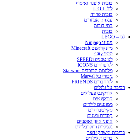
בובות אופנה ואיסוף
לול L.O.L
בובות פרווה
עגלות ואביזרים
בתי בובות
בובות
לגו – LEGO
נינג’גו Ninjago
מיינקראפט Minecraft
סיטי City
לגו טכניק וSPEED
לגו פרחים ICONS
מלחמת הכוכבים Starwars
גיבורי על Marvel
לגו חברים FRIENDS
רכיבה על גלגלים
קורקינט פעלולים
קורקינטים
ממונעים לילדים
סקייטבורדים
קסדות ומגנים
אופני איזון ואופניים
גלגיליות ורולרבליידס
בריכות ומשחקי חצר
בריכות לילדים