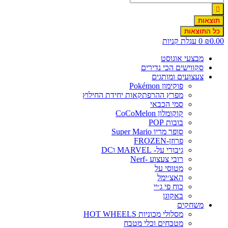
תוצאות
כל התוצאות
0.00
₪
0
עגלת קניות
מבצעי אוגוסט
סקווישים הכי נדירים
צעצועים ומותגים
פוקימון Pokémon
מפרץ ההרפתקאות יחידת החילוץ
סמי הכבאי
קוקומלון CoCoMelon
בובות POP
סופר מריו Super Mario
פרוזן-FROZEN
גיבורי על- MARVEL וDC
רובי צעצוע -Nerf
מטוסי על
האצ׳ימל
כוח פי ג׳יי
באקוגן
משחקים
מסלולי מכוניות HOT WHEELS
מטבחים וכלי מטבח