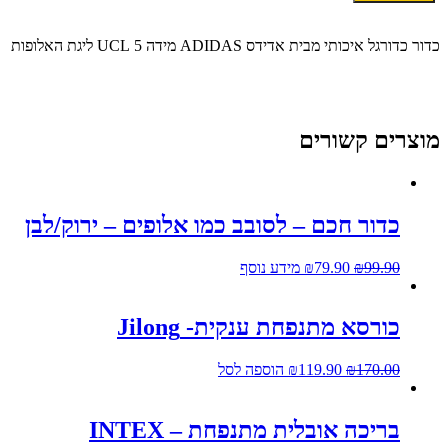
כדור
כדורגל
אדיאס
כדור כדורגל איכותי מבית אדידס ADIDAS מידה 5 UCL ליגת האלופות
ליגת
האלופות
כחול
–
Adidas
מוצרים קשורים
כדור חכם – לסובב כמו אלופים – ירוק/לבן
99.90
₪
79.90
₪
מידע נוסף
כורסא מתנפחת ענקית- Jilong
170.00
₪
119.90
₪
הוספה לסל
בריכה אובלית מתנפחת – INTEX