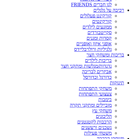
לגו חברים FRIENDS
רכיבה על גלגלים
קורקינט פעלולים
קורקינטים
ממונעים לילדים
סקייטבורדים
קסדות ומגנים
אופני איזון ואופניים
גלגיליות ורולרבליידס
בריכות ומשחקי חצר
בריכות לילדים
נדנדות/מגלשות ומתקני חצר
אביזרים לבריכה
כדורגל וכדורסל
תינוקות
משחקי התפתחות
צעצועי התפתחות
בימבות
מוביילים ומתקני תקרה
משחקי עץ
הליכונים
הרכבות לקטנטנים
נשכנים ורעשנים
משטחי פעילות
משחקי הרכבה