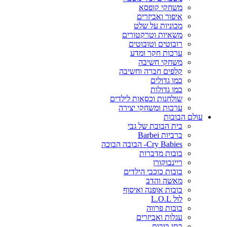
משחקי קופסא
איפור ואביזרים
מכוניות על שלט
משאיות וטרקטורים
רובוטים וטובוטים
ערכות חקר ומדע
משחקי חשיבה
קלפים חברה וחשיבה
כמו גדולים
כמו גדולות
שולחנות וכסאות לילדים
ערכות ומשחקי יצירה
עולם הבובות
בית הבובת של גבי
ברביות Barbei
Cry Babies- הבובה הבוכה
בובות מדברות
ריינבוקורן
בובות כוכבי הילדים
מאשה והדב
בובות אופנה ואיסוף
לול L.O.L
בובות פרווה
עגלות ואביזרים
בתי בובות