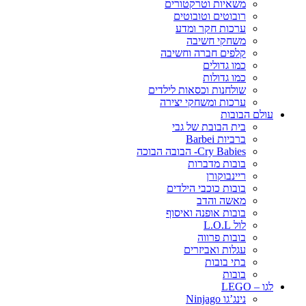
משאיות וטרקטורים
רובוטים וטובוטים
ערכות חקר ומדע
משחקי חשיבה
קלפים חברה וחשיבה
כמו גדולים
כמו גדולות
שולחנות וכסאות לילדים
ערכות ומשחקי יצירה
עולם הבובות
בית הבובת של גבי
ברביות Barbei
Cry Babies- הבובה הבוכה
בובות מדברות
ריינבוקורן
בובות כוכבי הילדים
מאשה והדב
בובות אופנה ואיסוף
לול L.O.L
בובות פרווה
עגלות ואביזרים
בתי בובות
בובות
לגו – LEGO
נינג’גו Ninjago