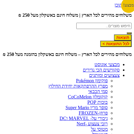
לג לתוכן
צע!
צע!
שלוחים מהירים לכל הארץ | משלוח חינם באשקלון מעל 250 ₪
תוצאות
לכל התוצאות >
שלוחים מהירים לכל הארץ – משלוח חינם באשקלון בהזמנה מעל 250 ₪
מבצעי אוגוסט
סקווישים הכי נדירים
צעצועים ומותגים
פוקימון Pokémon
מפרץ ההרפתקאות יחידת החילוץ
סמי הכבאי
קוקומלון CoCoMelon
בובות POP
סופר מריו Super Mario
פרוזן-FROZEN
גיבורי על- MARVEL וDC
רובי צעצוע -Nerf
מטוסי על