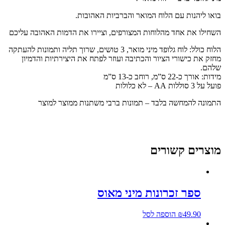
ואו ליהנות עם הלוח המואר והברביות האהובות.
שחילו את אחד מהלוחות המצורפים, וציירו את הדמות האהובה עליכם
לוח כולל: לוח גלופד מיני מואר, 3 טושים, שרוך תליה ותמונות להעתקה
חזק את כישורי הציור והכתיבה ועוזר לפתח את היצירתיות והדמיון
להם.
ידות: אורך כ-22 ס”מ, רוחב כ-13 ס”מ
על על 3 סוללות AA – לא כלולות
תמונה להמחשה בלבד – תמונות ברבי משתנות ממוצר למוצר
וצרים קשורים
ספר זכרונות מיני מאוס
49.90
₪
הוספה לסל