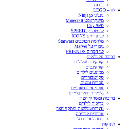
בובות
לגו – LEGO
נינג’גו Ninjago
מיינקראפט Minecraft
סיטי City
לגו טכניק וSPEED
לגו פרחים ICONS
מלחמת הכוכבים Starwars
גיבורי על Marvel
לגו חברים FRIENDS
רכיבה על גלגלים
קורקינט פעלולים
קורקינטים
ממונעים לילדים
סקייטבורדים
קסדות ומגנים
אופני איזון ואופניים
גלגיליות ורולרבליידס
בריכות ומשחקי חצר
בריכות לילדים
נדנדות/מגלשות ומתקני חצר
אביזרים לבריכה
כדורגל וכדורסל
תינוקות