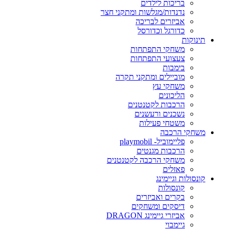
בריכות לילדים
נדנדות/מגלשות ומתקני חצר
אביזרים לבריכה
כדורגל וכדורסל
תינוקות
משחקי התפתחות
צעצועי התפתחות
בימבות
מוביילים ומתקני תקרה
משחקי עץ
הליכונים
הרכבות לקטנטנים
נשכנים ורעשנים
משטחי פעילות
משחקי הרכבה
פליימוביל- playmobil
הרכבות מגנטים
משחקי הרכבה לקטנטנים
פאזלים
קונסולות וגיימינג
קונסולות
בקרים ואביזרים
דיסקים ומשחקים
אביזרי גיימינג DRAGON
גיימבוי