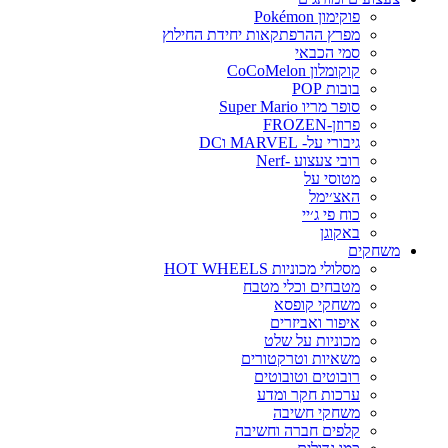
פוקימון Pokémon
מפרץ ההרפתקאות יחידת החילוץ
סמי הכבאי
קוקומלון CoCoMelon
בובות POP
סופר מריו Super Mario
פרוזן-FROZEN
גיבורי על- MARVEL וDC
רובי צעצוע -Nerf
מטוסי על
האצ׳ימל
כוח פי ג׳יי
באקוגן
משחקים
מסלולי מכוניות HOT WHEELS
מטבחים וכלי מטבח
משחקי קופסא
איפור ואביזרים
מכוניות על שלט
משאיות וטרקטורים
רובוטים וטובוטים
ערכות חקר ומדע
משחקי חשיבה
קלפים חברה וחשיבה