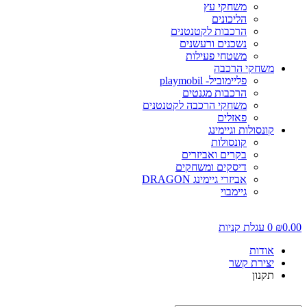
משחקי עץ
הליכונים
הרכבות לקטנטנים
נשכנים ורעשנים
משטחי פעילות
משחקי הרכבה
פליימוביל- playmobil
הרכבות מגנטים
משחקי הרכבה לקטנטנים
פאזלים
קונסולות וגיימינג
קונסולות
בקרים ואביזרים
דיסקים ומשחקים
אביזרי גיימינג DRAGON
גיימבוי
0.0
₪
0
עגלת קניות
אודות
יצירת קשר
תקנון