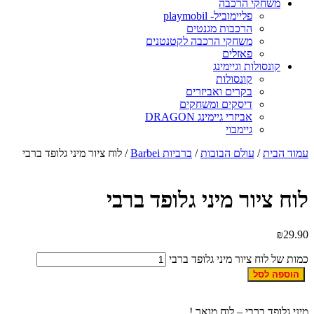
משחקי הרכבה
פליימוביל- playmobil
הרכבות מגנטים
משחקי הרכבה לקטנטנים
פאזלים
קונסולות וגיימינג
קונסולות
בקרים ואביזרים
דיסקים ומשחקים
אביזרי גיימינג DRAGON
גיימבוי
מוד הבית
/
עולם הבובות
/
ברביות Barbei
/ לוח ציור מיני גלופד ברבי
וח ציור מיני גלופד ברבי
₪
29.9
מות של לוח ציור מיני גלופד ברבי
הוספה לסל
יני גלופד ברבי – לוח מואר !