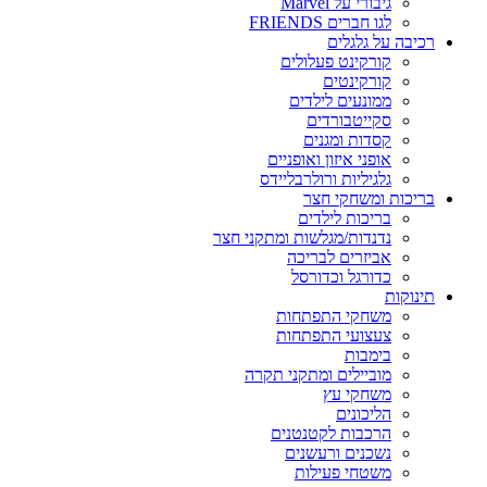
גיבורי על Marvel
לגו חברים FRIENDS
רכיבה על גלגלים
קורקינט פעלולים
קורקינטים
ממונעים לילדים
סקייטבורדים
קסדות ומגנים
אופני איזון ואופניים
גלגיליות ורולרבליידס
בריכות ומשחקי חצר
בריכות לילדים
נדנדות/מגלשות ומתקני חצר
אביזרים לבריכה
כדורגל וכדורסל
תינוקות
משחקי התפתחות
צעצועי התפתחות
בימבות
מוביילים ומתקני תקרה
משחקי עץ
הליכונים
הרכבות לקטנטנים
נשכנים ורעשנים
משטחי פעילות