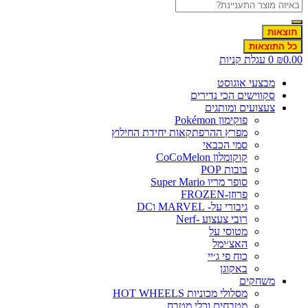
תוצאות
כל התוצאות
0.0
₪
0
עגלת קניות
מבצעי אוגוסט
סקווישים הכי נדירים
צעצועים ומותגים
פוקימון Pokémon
מפרץ ההרפתקאות יחידת החילוץ
סמי הכבאי
קוקומלון CoCoMelon
בובות POP
סופר מריו Super Mario
פרוזן-FROZEN
גיבורי על- MARVEL וDC
רובי צעצוע -Nerf
מטוסי על
האצ׳ימל
כוח פי ג׳יי
באקוגן
משחקים
מסלולי מכוניות HOT WHEELS
מטבחים וכלי מטבח