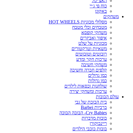
האצ׳ימל
כוח פי ג׳יי
באקוגן
משחקים
מסלולי מכוניות HOT WHEELS
מטבחים וכלי מטבח
משחקי קופסא
איפור ואביזרים
מכוניות על שלט
משאיות וטרקטורים
רובוטים וטובוטים
ערכות חקר ומדע
משחקי חשיבה
קלפים חברה וחשיבה
כמו גדולים
כמו גדולות
שולחנות וכסאות לילדים
ערכות ומשחקי יצירה
עולם הבובות
בית הבובת של גבי
ברביות Barbei
Cry Babies- הבובה הבוכה
בובות מדברות
ריינבוקורן
בובות כוכבי הילדים