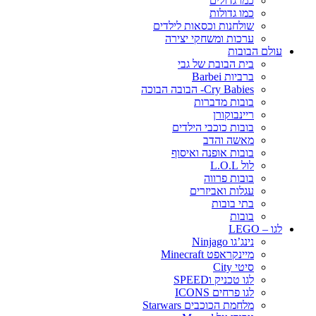
כמו גדולים
כמו גדולות
שולחנות וכסאות לילדים
ערכות ומשחקי יצירה
עולם הבובות
בית הבובת של גבי
ברביות Barbei
Cry Babies- הבובה הבוכה
בובות מדברות
ריינבוקורן
בובות כוכבי הילדים
מאשה והדב
בובות אופנה ואיסוף
לול L.O.L
בובות פרווה
עגלות ואביזרים
בתי בובות
בובות
לגו – LEGO
נינג’גו Ninjago
מיינקראפט Minecraft
סיטי City
לגו טכניק וSPEED
לגו פרחים ICONS
מלחמת הכוכבים Starwars