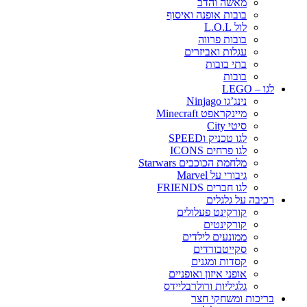
מאשה והדב
בובות אופנה ואיסוף
לול L.O.L
בובות פרווה
עגלות ואביזרים
בתי בובות
בובות
לגו – LEGO
נינג’גו Ninjago
מיינקראפט Minecraft
סיטי City
לגו טכניק וSPEED
לגו פרחים ICONS
מלחמת הכוכבים Starwars
גיבורי על Marvel
לגו חברים FRIENDS
רכיבה על גלגלים
קורקינט פעלולים
קורקינטים
ממונעים לילדים
סקייטבורדים
קסדות ומגנים
אופני איזון ואופניים
גלגיליות ורולרבליידס
בריכות ומשחקי חצר