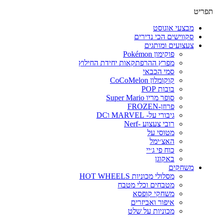
פריט
מבצעי אוגוסט
סקווישים הכי נדירים
צעצועים ומותגים
פוקימון Pokémon
מפרץ ההרפתקאות יחידת החילוץ
סמי הכבאי
קוקומלון CoCoMelon
בובות POP
סופר מריו Super Mario
פרוזן-FROZEN
גיבורי על- MARVEL וDC
רובי צעצוע -Nerf
מטוסי על
האצ׳ימל
כוח פי ג׳יי
באקוגן
משחקים
מסלולי מכוניות HOT WHEELS
מטבחים וכלי מטבח
משחקי קופסא
איפור ואביזרים
מכוניות על שלט