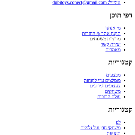
אימייל: dubitoys.conect@gmail.com
פי תוכן
מי אנחנו
תקנון אתר & החזרות
מדיניות משלוחים
יצירת קשר
מאמרים
טגוריות
מבצעים
מומלצים ע"י לקוחות
צעצועים ומותגים
משחקים
עולם הבובות
טגוריות
לגו
משחקי חוץ ועל גלגלים
תינוקות