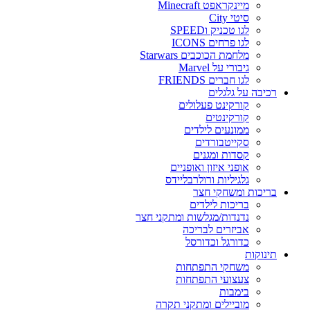
מיינקראפט Minecraft
סיטי City
לגו טכניק וSPEED
לגו פרחים ICONS
מלחמת הכוכבים Starwars
גיבורי על Marvel
לגו חברים FRIENDS
רכיבה על גלגלים
קורקינט פעלולים
קורקינטים
ממונעים לילדים
סקייטבורדים
קסדות ומגנים
אופני איזון ואופניים
גלגיליות ורולרבליידס
בריכות ומשחקי חצר
בריכות לילדים
נדנדות/מגלשות ומתקני חצר
אביזרים לבריכה
כדורגל וכדורסל
תינוקות
משחקי התפתחות
צעצועי התפתחות
בימבות
מוביילים ומתקני תקרה