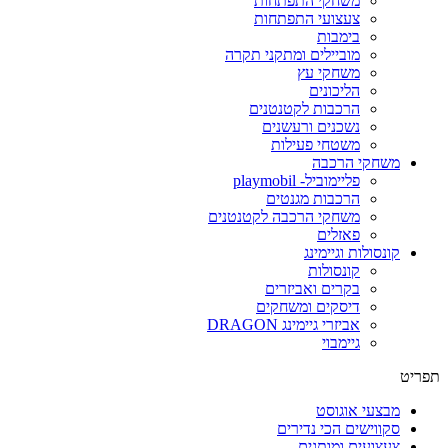
משחקי התפתחות
צעצועי התפתחות
בימבות
מוביילים ומתקני תקרה
משחקי עץ
הליכונים
הרכבות לקטנטנים
נשכנים ורעשנים
משטחי פעילות
משחקי הרכבה
פליימוביל- playmobil
הרכבות מגנטים
משחקי הרכבה לקטנטנים
פאזלים
קונסולות וגיימינג
קונסולות
בקרים ואביזרים
דיסקים ומשחקים
אביזרי גיימינג DRAGON
גיימבוי
פריט
מבצעי אוגוסט
סקווישים הכי נדירים
צעצועים ומותגים