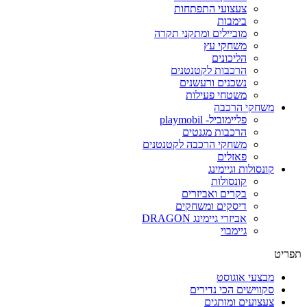
צעצועי התפתחות
בימבות
מוביילים ומתקני תקרה
משחקי עץ
הליכונים
הרכבות לקטנטנים
נשכנים ורעשנים
משטחי פעילות
משחקי הרכבה
פליימוביל- playmobil
הרכבות מגנטים
משחקי הרכבה לקטנטנים
פאזלים
קונסולות וגיימינג
קונסולות
בקרים ואביזרים
דיסקים ומשחקים
אביזרי גיימינג DRAGON
גיימבוי
פריט
מבצעי אוגוסט
סקווישים הכי נדירים
צעצועים ומותגים