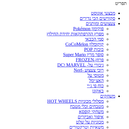
פריט
מבצעי אוגוסט
סקווישים הכי נדירים
צעצועים ומותגים
פוקימון Pokémon
מפרץ ההרפתקאות יחידת החילוץ
סמי הכבאי
קוקומלון CoCoMelon
בובות POP
סופר מריו Super Mario
פרוזן-FROZEN
גיבורי על- MARVEL וDC
רובי צעצוע -Nerf
מטוסי על
האצ׳ימל
כוח פי ג׳יי
באקוגן
משחקים
מסלולי מכוניות HOT WHEELS
מטבחים וכלי מטבח
משחקי קופסא
איפור ואביזרים
מכוניות על שלט
משאיות וטרקטורים