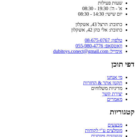
שעות פעילות
א' - ה': 19:30 - 08:30
יום שישי: 14:30 - 08:30
כתובת: הרצל 43, אשקלון
כתובת: אלי כהן 42, אשקלון
טלפון: 08-675-0767
וואטסאפ: 055-980-4776
אימייל: dubitoys.conect@gmail.com
פי תוכן
מי אנחנו
תקנון אתר & החזרות
מדיניות משלוחים
יצירת קשר
מאמרים
טגוריות
מבצעים
מומלצים ע"י לקוחות
צעצועים ומותגים