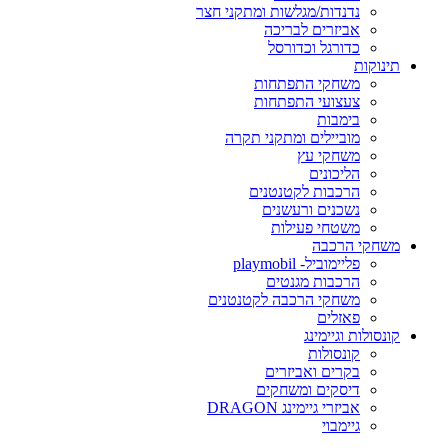
נדנדות/מגלשות ומתקני חצר
אביזרים לבריכה
כדורגל וכדורסל
תינוקות
משחקי התפתחות
צעצועי התפתחות
בימבות
מוביילים ומתקני תקרה
משחקי עץ
הליכונים
הרכבות לקטנטנים
נשכנים ורעשנים
משטחי פעילות
משחקי הרכבה
פליימוביל- playmobil
הרכבות מגנטים
משחקי הרכבה לקטנטנים
פאזלים
קונסולות וגיימינג
קונסולות
בקרים ואביזרים
דיסקים ומשחקים
אביזרי גיימינג DRAGON
גיימבוי