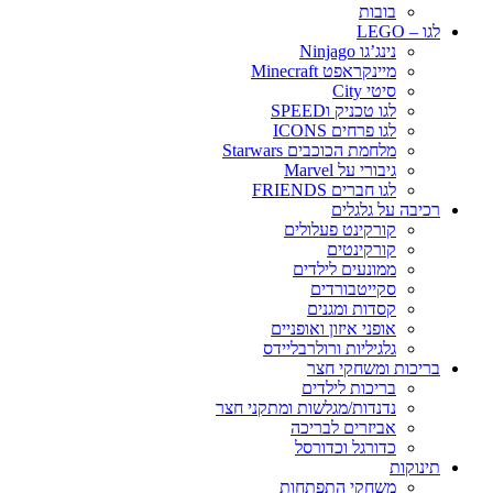
בובות
לגו – LEGO
נינג’גו Ninjago
מיינקראפט Minecraft
סיטי City
לגו טכניק וSPEED
לגו פרחים ICONS
מלחמת הכוכבים Starwars
גיבורי על Marvel
לגו חברים FRIENDS
רכיבה על גלגלים
קורקינט פעלולים
קורקינטים
ממונעים לילדים
סקייטבורדים
קסדות ומגנים
אופני איזון ואופניים
גלגיליות ורולרבליידס
בריכות ומשחקי חצר
בריכות לילדים
נדנדות/מגלשות ומתקני חצר
אביזרים לבריכה
כדורגל וכדורסל
תינוקות
משחקי התפתחות