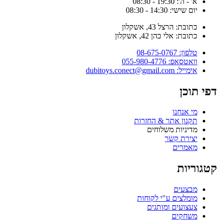
א' - ה': 19:30 - 08:30
יום שישי: 14:30 - 08:30
כתובת: הרצל 43, אשקלון
כתובת: אלי כהן 42, אשקלון
טלפון: 08-675-0767
וואטסאפ: 055-980-4776
אימייל: dubitoys.conect@gmail.com
פי תוכן
מי אנחנו
תקנון אתר & החזרות
מדיניות משלוחים
יצירת קשר
מאמרים
טגוריות
מבצעים
מומלצים ע"י לקוחות
צעצועים ומותגים
משחקים