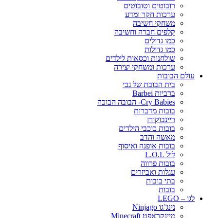
רובוטים וטובוטים
ערכות חקר ומדע
משחקי חשיבה
קלפים חברה וחשיבה
כמו גדולים
כמו גדולות
שולחנות וכסאות לילדים
ערכות ומשחקי יצירה
עולם הבובות
בית הבובת של גבי
ברביות Barbei
Cry Babies- הבובה הבוכה
בובות מדברות
ריינבוקורן
בובות כוכבי הילדים
מאשה והדב
בובות אופנה ואיסוף
לול L.O.L
בובות פרווה
עגלות ואביזרים
בתי בובות
בובות
לגו – LEGO
נינג’גו Ninjago
מיינקראפט Minecraft