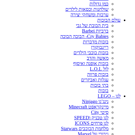
כמו גדולות
שולחנות וכסאות לילדים
ערכות ומשחקי יצירה
עולם הבובות
בית הבובת של גבי
ברביות Barbei
Cry Babies- הבובה הבוכה
בובות מדברות
ריינבוקורן
בובות כוכבי הילדים
מאשה והדב
בובות אופנה ואיסוף
לול L.O.L
בובות פרווה
עגלות ואביזרים
בתי בובות
בובות
לגו – LEGO
נינג’גו Ninjago
מיינקראפט Minecraft
סיטי City
לגו טכניק וSPEED
לגו פרחים ICONS
מלחמת הכוכבים Starwars
גיבורי על Marvel