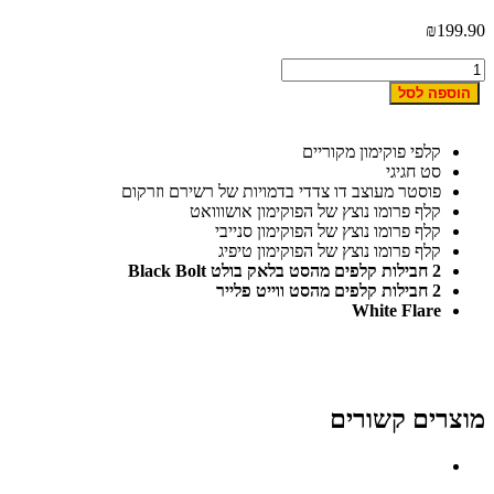
₪
199.9
מות
ל
הוספה לסל
ארז
וקימון
וסטר
קלפי פוקימון מקוריים
ולקשן:
סט חגיגי
לאק
פוסטר מעוצב דו צדדי בדמויות של רשירם וזרקום
ולט
קלף פרומו נוצץ של הפוקימון אושווואט
ייט
קלף פרומו נוצץ של הפוקימון סנייבי
לייר
קלף פרומו נוצץ של הפוקימון טיפיג
2 חבילות קלפים מהסט בלאק בולט Black Bolt
Pokémo
2 חבילות קלפים מהסט ווייט פלייר
Scarle
White Flare
Violet
Blac
Bol
וצרים קשורים
Whit
Flar
Poste
Collectio