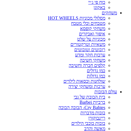
כוח פי ג׳יי
באקוגן
משחקים
מסלולי מכוניות HOT WHEELS
מטבחים וכלי מטבח
משחקי קופסא
איפור ואביזרים
מכוניות על שלט
משאיות וטרקטורים
רובוטים וטובוטים
ערכות חקר ומדע
משחקי חשיבה
קלפים חברה וחשיבה
כמו גדולים
כמו גדולות
שולחנות וכסאות לילדים
ערכות ומשחקי יצירה
עולם הבובות
בית הבובת של גבי
ברביות Barbei
Cry Babies- הבובה הבוכה
בובות מדברות
ריינבוקורן
בובות כוכבי הילדים
מאשה והדב