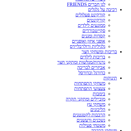
לגו חברים FRIENDS
רכיבה על גלגלים
קורקינט פעלולים
קורקינטים
ממונעים לילדים
סקייטבורדים
קסדות ומגנים
אופני איזון ואופניים
גלגיליות ורולרבליידס
בריכות ומשחקי חצר
בריכות לילדים
נדנדות/מגלשות ומתקני חצר
אביזרים לבריכה
כדורגל וכדורסל
תינוקות
משחקי התפתחות
צעצועי התפתחות
בימבות
מוביילים ומתקני תקרה
משחקי עץ
הליכונים
הרכבות לקטנטנים
נשכנים ורעשנים
משטחי פעילות
משחקי הרכבה