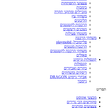
צעצועי התפתחות
בימבות
מוביילים ומתקני תקרה
משחקי עץ
הליכונים
הרכבות לקטנטנים
נשכנים ורעשנים
משטחי פעילות
משחקי הרכבה
פליימוביל- playmobil
הרכבות מגנטים
משחקי הרכבה לקטנטנים
פאזלים
קונסולות וגיימינג
קונסולות
בקרים ואביזרים
דיסקים ומשחקים
אביזרי גיימינג DRAGON
גיימבוי
פריט
מבצעי אוגוסט
סקווישים הכי נדירים
צעצועים ומותגים