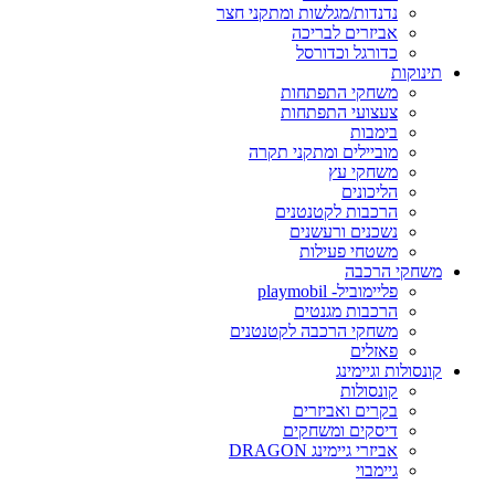
נדנדות/מגלשות ומתקני חצר
אביזרים לבריכה
כדורגל וכדורסל
תינוקות
משחקי התפתחות
צעצועי התפתחות
בימבות
מוביילים ומתקני תקרה
משחקי עץ
הליכונים
הרכבות לקטנטנים
נשכנים ורעשנים
משטחי פעילות
משחקי הרכבה
פליימוביל- playmobil
הרכבות מגנטים
משחקי הרכבה לקטנטנים
פאזלים
קונסולות וגיימינג
קונסולות
בקרים ואביזרים
דיסקים ומשחקים
אביזרי גיימינג DRAGON
גיימבוי