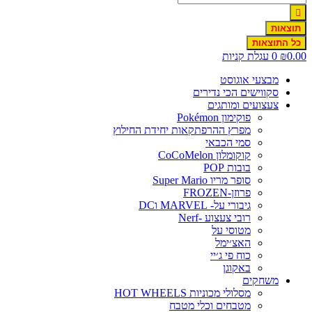
תוצאות
כל התוצאות
0.0
₪
0
עגלת קניות
מבצעי אוגוסט
סקווישים הכי נדירים
צעצועים ומותגים
פוקימון Pokémon
מפרץ ההרפתקאות יחידת החילוץ
סמי הכבאי
קוקומלון CoCoMelon
בובות POP
סופר מריו Super Mario
פרוזן-FROZEN
גיבורי על- MARVEL וDC
רובי צעצוע -Nerf
מטוסי על
האצ׳ימל
כוח פי ג׳יי
באקוגן
משחקים
מסלולי מכוניות HOT WHEELS
מטבחים וכלי מטבח