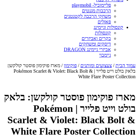
פליימוביל- playmobil
הרכבות מגנטים
משחקי הרכבה לקטנטנים
פאזלים
קונסולות וגיימינג
קונסולות
בקרים ואביזרים
דיסקים ומשחקים
אביזרי גיימינג DRAGON
גיימבוי
מוד הבית
/
צעצועים ומותגים
/
פוקימון
/ מארז פוקימון פוסטר קולקשן:
בלאק בולט וייט פלייר | Pokémon Scarlet & Violet: Black Bolt &
White Flare Poster Collectio
ארז פוקימון פוסטר קולקשן: בלאק
בולט וייט פלייר | Pokémon
Scarlet & Violet: Black Bolt 
White Flare Poster Collectio