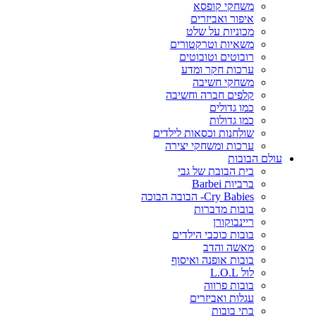
משחקי קופסא
איפור ואביזרים
מכוניות על שלט
משאיות וטרקטורים
רובוטים וטובוטים
ערכות חקר ומדע
משחקי חשיבה
קלפים חברה וחשיבה
כמו גדולים
כמו גדולות
שולחנות וכסאות לילדים
ערכות ומשחקי יצירה
עולם הבובות
בית הבובת של גבי
ברביות Barbei
Cry Babies- הבובה הבוכה
בובות מדברות
ריינבוקורן
בובות כוכבי הילדים
מאשה והדב
בובות אופנה ואיסוף
לול L.O.L
בובות פרווה
עגלות ואביזרים
בתי בובות