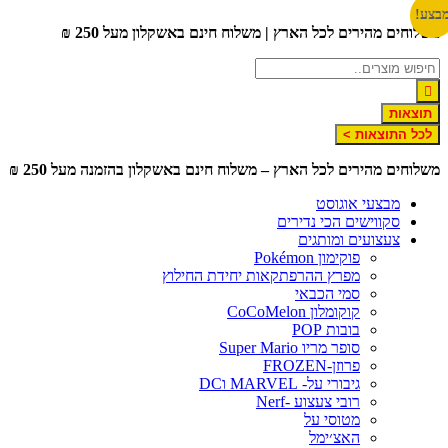
לג
צע!
שלוחים מהירים לכל הארץ | משלוח חינם באשקלון מעל 250 ₪
תוכן
תוצאות
לכל התוצאות >
שלוחים מהירים לכל הארץ – משלוח חינם באשקלון בהזמנה מעל 250 ₪
מבצעי אוגוסט
סקווישים הכי נדירים
צעצועים ומותגים
פוקימון Pokémon
מפרץ ההרפתקאות יחידת החילוץ
סמי הכבאי
קוקומלון CoCoMelon
בובות POP
סופר מריו Super Mario
פרוזן-FROZEN
גיבורי על- MARVEL וDC
רובי צעצוע -Nerf
מטוסי על
האצ׳ימל