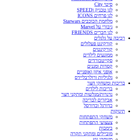
סיטי City
לגו טכניק וSPEED
לגו פרחים ICONS
מלחמת הכוכבים Starwars
גיבורי על Marvel
לגו חברים FRIENDS
רכיבה על גלגלים
קורקינט פעלולים
קורקינטים
ממונעים לילדים
סקייטבורדים
קסדות ומגנים
אופני איזון ואופניים
גלגיליות ורולרבליידס
בריכות ומשחקי חצר
בריכות לילדים
נדנדות/מגלשות ומתקני חצר
אביזרים לבריכה
כדורגל וכדורסל
תינוקות
משחקי התפתחות
צעצועי התפתחות
בימבות
מוביילים ומתקני תקרה
משחקי עץ