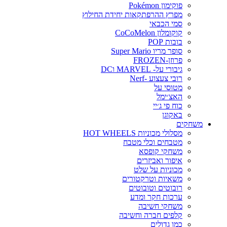
פוקימון Pokémon
מפרץ ההרפתקאות יחידת החילוץ
סמי הכבאי
קוקומלון CoCoMelon
בובות POP
סופר מריו Super Mario
פרוזן-FROZEN
גיבורי על- MARVEL וDC
רובי צעצוע -Nerf
מטוסי על
האצ׳ימל
כוח פי ג׳יי
באקוגן
משחקים
מסלולי מכוניות HOT WHEELS
מטבחים וכלי מטבח
משחקי קופסא
איפור ואביזרים
מכוניות על שלט
משאיות וטרקטורים
רובוטים וטובוטים
ערכות חקר ומדע
משחקי חשיבה
קלפים חברה וחשיבה
כמו גדולים