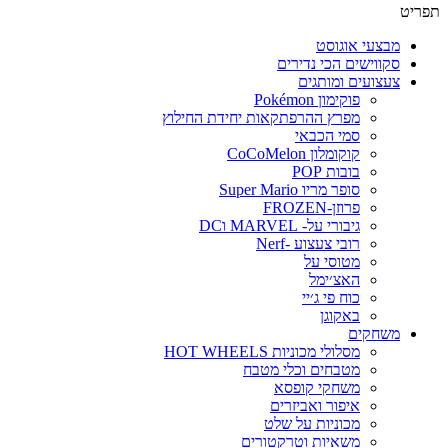
פריט
מבצעי אוגוסט
סקווישים הכי נדירים
צעצועים ומותגים
פוקימון Pokémon
מפרץ ההרפתקאות יחידת החילוץ
סמי הכבאי
קוקומלון CoCoMelon
בובות POP
סופר מריו Super Mario
פרוזן-FROZEN
גיבורי על- MARVEL וDC
רובי צעצוע -Nerf
מטוסי על
האצ׳ימל
כוח פי ג׳יי
באקוגן
משחקים
מסלולי מכוניות HOT WHEELS
מטבחים וכלי מטבח
משחקי קופסא
איפור ואביזרים
מכוניות על שלט
משאיות וטרקטורים