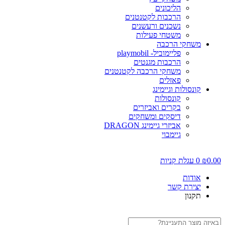
הליכונים
הרכבות לקטנטנים
נשכנים ורעשנים
משטחי פעילות
משחקי הרכבה
פליימוביל- playmobil
הרכבות מגנטים
משחקי הרכבה לקטנטנים
פאזלים
קונסולות וגיימינג
קונסולות
בקרים ואביזרים
דיסקים ומשחקים
אביזרי גיימינג DRAGON
גיימבוי
0.0
₪
0
עגלת קניות
אודות
יצירת קשר
תקנון