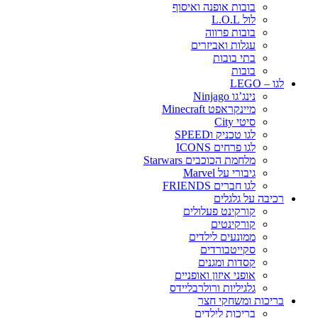
בובות אופנה ואיסוף
לול L.O.L
בובות פרווה
עגלות ואביזרים
בתי בובות
בובות
לגו – LEGO
נינג’גו Ninjago
מיינקראפט Minecraft
סיטי City
לגו טכניק וSPEED
לגו פרחים ICONS
מלחמת הכוכבים Starwars
גיבורי על Marvel
לגו חברים FRIENDS
רכיבה על גלגלים
קורקינט פעלולים
קורקינטים
ממונעים לילדים
סקייטבורדים
קסדות ומגנים
אופני איזון ואופניים
גלגיליות ורולרבליידס
בריכות ומשחקי חצר
בריכות לילדים