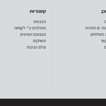
כן
קטגוריות
ו
מבצעים
תר & החזרות
מומלצים ע"י לקוחות
 משלוחים
צעצועים ומותגים
קשר
משחקים
עולם הבובות