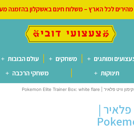
הירים לכל הארץ – משלוח חינם באשקלון בהזמנה מעל 250
עצועים ומותגים
משחקים
עולם הבובות
תינוקות
משחקי הרכבה
Pokemon Elite Trainer Box: white flare
פלאיר |
Pokemon