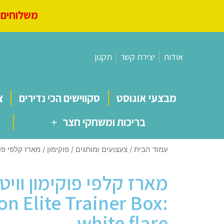
משלוחים מ
אודות
יצירת קשר
תקנון
מבצעי אוגוסט
סקווישים הכי נדירים
צ
בריכות ומשחקי חצר
עמוד הבית
/
צעצועים ומותגים
/
פוקימון
/ מארז קלפי פוקימון וויט פלאיר | 
מארז קלפי פוקימון וויט 
 Elite Trainer Box:
white flare