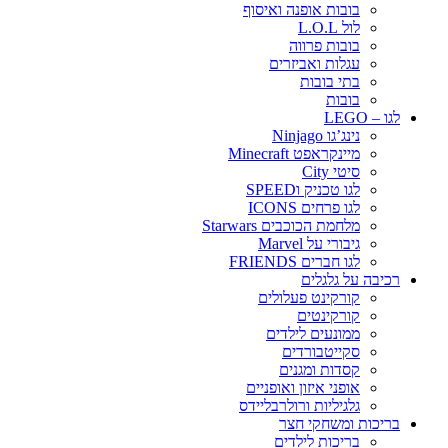
בובות אופנה ואיסוף
לול L.O.L
בובות פרווה
עגלות ואביזרים
בתי בובות
בובות
לגו – LEGO
נינג’גו Ninjago
מיינקראפט Minecraft
סיטי City
לגו טכניק וSPEED
לגו פרחים ICONS
מלחמת הכוכבים Starwars
גיבורי על Marvel
לגו חברים FRIENDS
רכיבה על גלגלים
קורקינט פעלולים
קורקינטים
ממונעים לילדים
סקייטבורדים
קסדות ומגנים
אופני איזון ואופניים
גלגיליות ורולרבליידס
בריכות ומשחקי חצר
בריכות לילדים