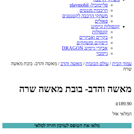
פליימוביל- playmobil
הרכבות מגנטים
משחקי הרכבה לקטנטנים
פאזלים
קונסולות וגיימינג
קונסולות
בקרים ואביזרים
דיסקים ומשחקים
אביזרי גיימינג DRAGON
גיימבוי
עמוד הבית
/
עולם הבובות
/
מאשה והדב
/ מאשה והדב- בובת מאשה
שרה
מאשה והדב- בובת מאשה שרה
₪
189.90
המלאי אזל
מלאו את הטופס לעדכון חזרה למלאי