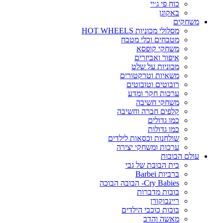
כוח פי ג׳יי
באקוגן
משחקים
מסלולי מכוניות HOT WHEELS
מטבחים וכלי מטבח
משחקי קופסא
איפור ואביזרים
מכוניות על שלט
משאיות וטרקטורים
רובוטים וטובוטים
ערכות חקר ומדע
משחקי חשיבה
קלפים חברה וחשיבה
כמו גדולים
כמו גדולות
שולחנות וכסאות לילדים
ערכות ומשחקי יצירה
עולם הבובות
בית הבובת של גבי
ברביות Barbei
Cry Babies- הבובה הבוכה
בובות מדברות
ריינבוקורן
בובות כוכבי הילדים
מאשה והדב