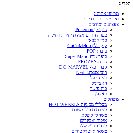
תפריט
מבצעי אוגוסט
סקווישים הכי נדירים
צעצועים ומותגים
פוקימון Pokémon
מפרץ ההרפתקאות יחידת החילוץ
סמי הכבאי
קוקומלון CoCoMelon
בובות POP
סופר מריו Super Mario
פרוזן-FROZEN
גיבורי על- MARVEL וDC
רובי צעצוע -Nerf
מטוסי על
האצ׳ימל
כוח פי ג׳יי
באקוגן
משחקים
מסלולי מכוניות HOT WHEELS
מטבחים וכלי מטבח
משחקי קופסא
איפור ואביזרים
מכוניות על שלט
משאיות וטרקטורים