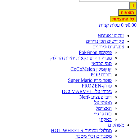
תוצאות
כל התוצאות
0.00
₪
0
עגלת קניות
מבצעי אוגוסט
סקווישים הכי נדירים
צעצועים ומותגים
פוקימון Pokémon
מפרץ ההרפתקאות יחידת החילוץ
סמי הכבאי
קוקומלון CoCoMelon
בובות POP
סופר מריו Super Mario
פרוזן-FROZEN
גיבורי על- MARVEL וDC
רובי צעצוע -Nerf
מטוסי על
האצ׳ימל
כוח פי ג׳יי
באקוגן
משחקים
מסלולי מכוניות HOT WHEELS
מטבחים וכלי מטבח