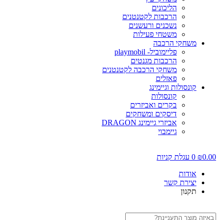
הליכונים
הרכבות לקטנטנים
נשכנים ורעשנים
משטחי פעילות
משחקי הרכבה
פליימוביל- playmobil
הרכבות מגנטים
משחקי הרכבה לקטנטנים
פאזלים
קונסולות וגיימינג
קונסולות
בקרים ואביזרים
דיסקים ומשחקים
אביזרי גיימינג DRAGON
גיימבוי
0.00
₪
0
עגלת קניות
אודות
יצירת קשר
תקנון