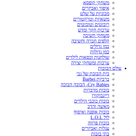
משחקי קופסא
איפור ואביזרים
מכוניות על שלט
משאיות וטרקטורים
רובוטים וטובוטים
ערכות חקר ומדע
משחקי חשיבה
קלפים חברה וחשיבה
כמו גדולים
כמו גדולות
שולחנות וכסאות לילדים
ערכות ומשחקי יצירה
עולם הבובות
בית הבובת של גבי
ברביות Barbei
Cry Babies- הבובה הבוכה
בובות מדברות
ריינבוקורן
בובות כוכבי הילדים
מאשה והדב
בובות אופנה ואיסוף
לול L.O.L
בובות פרווה
עגלות ואביזרים
בתי בובות