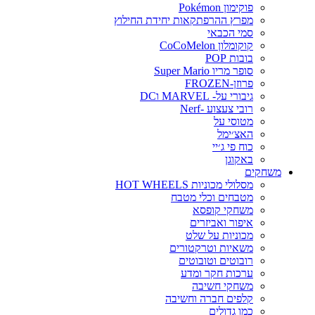
פוקימון Pokémon
מפרץ ההרפתקאות יחידת החילוץ
סמי הכבאי
קוקומלון CoCoMelon
בובות POP
סופר מריו Super Mario
פרוזן-FROZEN
גיבורי על- MARVEL וDC
רובי צעצוע -Nerf
מטוסי על
האצ׳ימל
כוח פי ג׳יי
באקוגן
משחקים
מסלולי מכוניות HOT WHEELS
מטבחים וכלי מטבח
משחקי קופסא
איפור ואביזרים
מכוניות על שלט
משאיות וטרקטורים
רובוטים וטובוטים
ערכות חקר ומדע
משחקי חשיבה
קלפים חברה וחשיבה
כמו גדולים