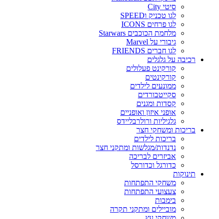
סיטי City
לגו טכניק וSPEED
לגו פרחים ICONS
מלחמת הכוכבים Starwars
גיבורי על Marvel
לגו חברים FRIENDS
רכיבה על גלגלים
קורקינט פעלולים
קורקינטים
ממונעים לילדים
סקייטבורדים
קסדות ומגנים
אופני איזון ואופניים
גלגיליות ורולרבליידס
בריכות ומשחקי חצר
בריכות לילדים
נדנדות/מגלשות ומתקני חצר
אביזרים לבריכה
כדורגל וכדורסל
תינוקות
משחקי התפתחות
צעצועי התפתחות
בימבות
מוביילים ומתקני תקרה
משחקי עץ