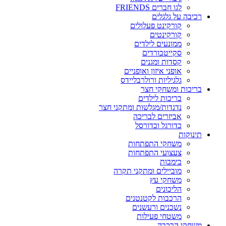
לגו חברים FRIENDS
רכיבה על גלגלים
קורקינט פעלולים
קורקינטים
ממונעים לילדים
סקייטבורדים
קסדות ומגנים
אופני איזון ואופניים
גלגיליות ורולרבליידס
בריכות ומשחקי חצר
בריכות לילדים
נדנדות/מגלשות ומתקני חצר
אביזרים לבריכה
כדורגל וכדורסל
תינוקות
משחקי התפתחות
צעצועי התפתחות
בימבות
מוביילים ומתקני תקרה
משחקי עץ
הליכונים
הרכבות לקטנטנים
נשכנים ורעשנים
משטחי פעילות
משחקי הרכבה