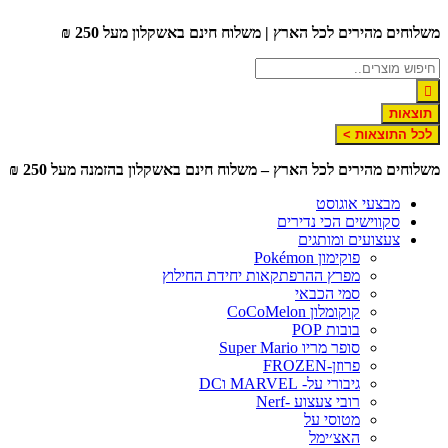
דלג
משלוחים מהירים לכל הארץ | משלוח חינם באשקלון מעל 250 ₪
לתוכן
תוצאות
לכל התוצאות >
משלוחים מהירים לכל הארץ – משלוח חינם באשקלון בהזמנה מעל 250 ₪
מבצעי אוגוסט
סקווישים הכי נדירים
צעצועים ומותגים
פוקימון Pokémon
מפרץ ההרפתקאות יחידת החילוץ
סמי הכבאי
קוקומלון CoCoMelon
בובות POP
סופר מריו Super Mario
פרוזן-FROZEN
גיבורי על- MARVEL וDC
רובי צעצוע -Nerf
מטוסי על
האצ׳ימל