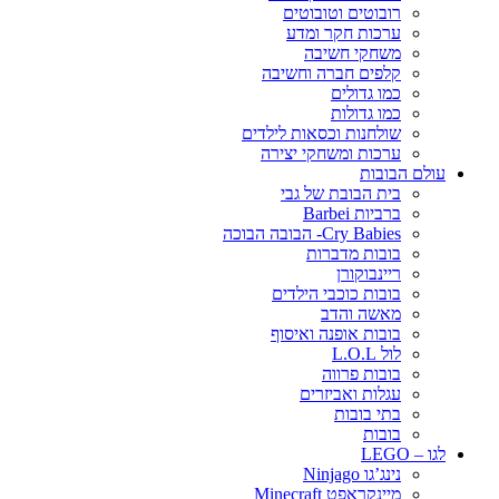
רובוטים וטובוטים
ערכות חקר ומדע
משחקי חשיבה
קלפים חברה וחשיבה
כמו גדולים
כמו גדולות
שולחנות וכסאות לילדים
ערכות ומשחקי יצירה
עולם הבובות
בית הבובת של גבי
ברביות Barbei
Cry Babies- הבובה הבוכה
בובות מדברות
ריינבוקורן
בובות כוכבי הילדים
מאשה והדב
בובות אופנה ואיסוף
לול L.O.L
בובות פרווה
עגלות ואביזרים
בתי בובות
בובות
לגו – LEGO
נינג’גו Ninjago
מיינקראפט Minecraft