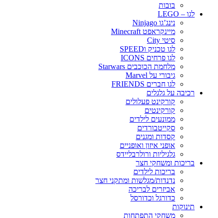
בובות
לגו – LEGO
נינג’גו Ninjago
מיינקראפט Minecraft
סיטי City
לגו טכניק וSPEED
לגו פרחים ICONS
מלחמת הכוכבים Starwars
גיבורי על Marvel
לגו חברים FRIENDS
רכיבה על גלגלים
קורקינט פעלולים
קורקינטים
ממונעים לילדים
סקייטבורדים
קסדות ומגנים
אופני איזון ואופניים
גלגיליות ורולרבליידס
בריכות ומשחקי חצר
בריכות לילדים
נדנדות/מגלשות ומתקני חצר
אביזרים לבריכה
כדורגל וכדורסל
תינוקות
משחקי התפתחות