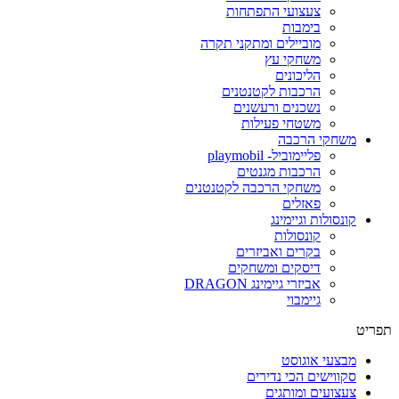
צעצועי התפתחות
בימבות
מוביילים ומתקני תקרה
משחקי עץ
הליכונים
הרכבות לקטנטנים
נשכנים ורעשנים
משטחי פעילות
משחקי הרכבה
פליימוביל- playmobil
הרכבות מגנטים
משחקי הרכבה לקטנטנים
פאזלים
קונסולות וגיימינג
קונסולות
בקרים ואביזרים
דיסקים ומשחקים
אביזרי גיימינג DRAGON
גיימבוי
תפריט
מבצעי אוגוסט
סקווישים הכי נדירים
צעצועים ומותגים