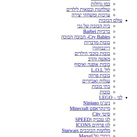
כמו גדולות
שולחנות וכסאות לילדים
ערכות ומשחקי יצירה
עולם הבובות
בית הבובת של גבי
ברביות Barbei
Cry Babies- הבובה הבוכה
בובות מדברות
ריינבוקורן
בובות כוכבי הילדים
מאשה והדב
בובות אופנה ואיסוף
לול L.O.L
בובות פרווה
עגלות ואביזרים
בתי בובות
בובות
לגו – LEGO
נינג’גו Ninjago
מיינקראפט Minecraft
סיטי City
לגו טכניק וSPEED
לגו פרחים ICONS
מלחמת הכוכבים Starwars
גיבורי על Marvel