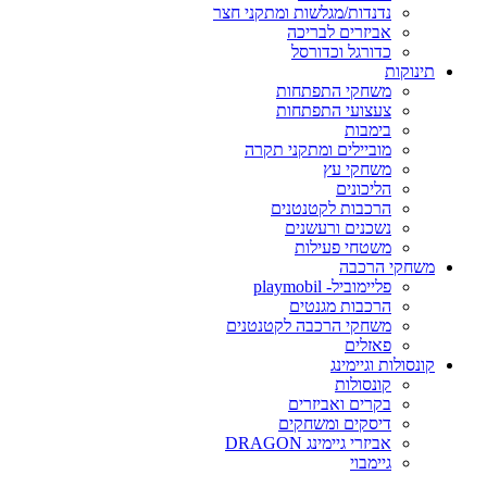
נדנדות/מגלשות ומתקני חצר
אביזרים לבריכה
כדורגל וכדורסל
תינוקות
משחקי התפתחות
צעצועי התפתחות
בימבות
מוביילים ומתקני תקרה
משחקי עץ
הליכונים
הרכבות לקטנטנים
נשכנים ורעשנים
משטחי פעילות
משחקי הרכבה
פליימוביל- playmobil
הרכבות מגנטים
משחקי הרכבה לקטנטנים
פאזלים
קונסולות וגיימינג
קונסולות
בקרים ואביזרים
דיסקים ומשחקים
אביזרי גיימינג DRAGON
גיימבוי