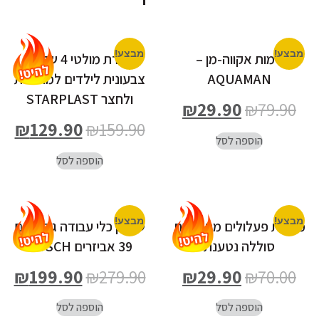
מבצע!
מבצע!
דמות אקווה-מן –
נדנדת מולטי 4 שלבים
AQUAMAN
צבעונית לילדים למרפסת
ולחצר STARPLAST
₪
29.90
₪
79.90
₪
129.90
₪
159.90
הוספה לסל
הוספה לסל
מבצע!
מבצע!
מכונית פעלולים מתהפכת
שולחן כלי עבודה גדול עם
סוללה נטענת
39 אביזרים BOSCH
₪
199.90
₪
279.90
₪
29.90
₪
70.00
הוספה לסל
הוספה לסל