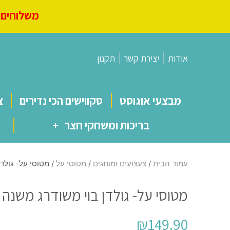
משלוחים מ
אודות
יצירת קשר
תקנון
מבצעי אוגוסט
סקווישים הכי נדירים
צ
בריכות ומשחקי חצר
עמוד הבית
/
צעצועים ומותגים
/
מטוסי על
/ מטוסי על- גולד
מטוסי על- גולדן בוי משודרג משנה 
₪
149.90