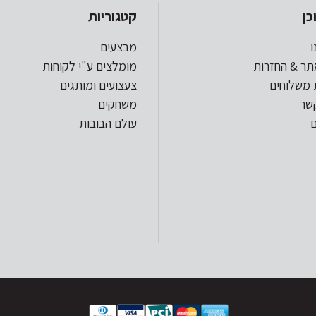
כן
קטגוריות
ו
מבצעים
תר & החזרות
מומלצים ע"י לקוחות
 משלוחים
צעצועים ומותגים
קשר
משחקים
עולם הבובות