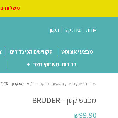
משלוחים מ
אודות
יצירת קשר
תקנון
מבצעי אוגוסט
סקווישים הכי נדירים
צ
בריכות ומשחקי חצר
עמוד הבית
/
בנים
/
משאיות וטרקטורים
/ מכבש קטן – BRUDER
מכבש קטן – BRUDER
₪
99.90