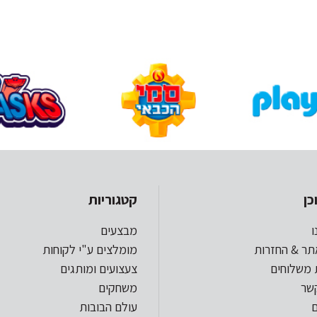
כן
קטגוריות
ו
מבצעים
תר & החזרות
מומלצים ע"י לקוחות
 משלוחים
צעצועים ומותגים
קשר
משחקים
עולם הבובות