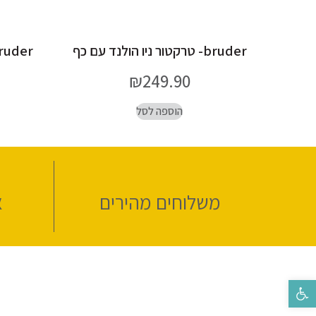
bruder- טרקטור ניו הולנד עם כף
bruder- מיכלית דלק N
₪
249.90
הוספה לסל
משלוחים מהירים
א
פתח סרגל נגישות