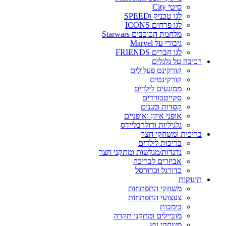
סיטי City
לגו טכניק וSPEED
לגו פרחים ICONS
מלחמת הכוכבים Starwars
גיבורי על Marvel
לגו חברים FRIENDS
רכיבה על גלגלים
קורקינט פעלולים
קורקינטים
ממונעים לילדים
סקייטבורדים
קסדות ומגנים
אופני איזון ואופניים
גלגיליות ורולרבליידס
בריכות ומשחקי חצר
בריכות לילדים
נדנדות/מגלשות ומתקני חצר
אביזרים לבריכה
כדורגל וכדורסל
תינוקות
משחקי התפתחות
צעצועי התפתחות
בימבות
מוביילים ומתקני תקרה
משחקי עץ