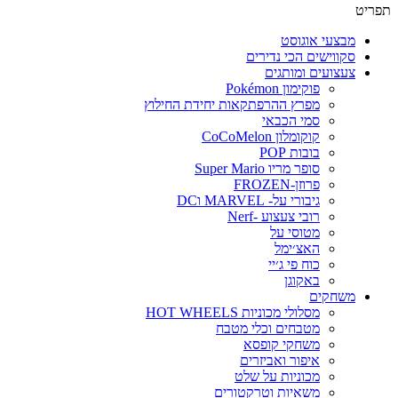
תפריט
מבצעי אוגוסט
סקווישים הכי נדירים
צעצועים ומותגים
פוקימון Pokémon
מפרץ ההרפתקאות יחידת החילוץ
סמי הכבאי
קוקומלון CoCoMelon
בובות POP
סופר מריו Super Mario
פרוזן-FROZEN
גיבורי על- MARVEL וDC
רובי צעצוע -Nerf
מטוסי על
האצ׳ימל
כוח פי ג׳יי
באקוגן
משחקים
מסלולי מכוניות HOT WHEELS
מטבחים וכלי מטבח
משחקי קופסא
איפור ואביזרים
מכוניות על שלט
משאיות וטרקטורים