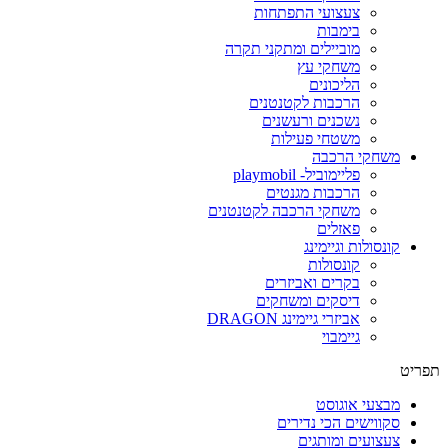
צעצועי התפתחות
בימבות
מוביילים ומתקני תקרה
משחקי עץ
הליכונים
הרכבות לקטנטנים
נשכנים ורעשנים
משטחי פעילות
משחקי הרכבה
פליימוביל- playmobil
הרכבות מגנטים
משחקי הרכבה לקטנטנים
פאזלים
קונסולות וגיימינג
קונסולות
בקרים ואביזרים
דיסקים ומשחקים
אביזרי גיימינג DRAGON
גיימבוי
תפריט
מבצעי אוגוסט
סקווישים הכי נדירים
צעצועים ומותגים