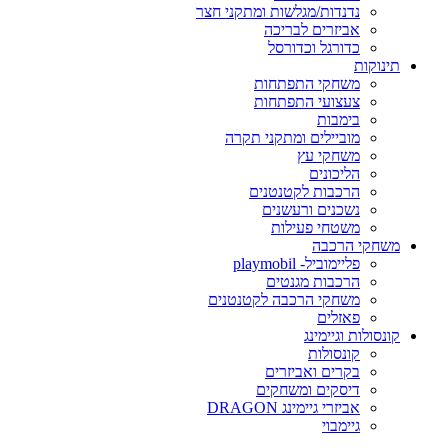
נדנדות/מגלשות ומתקני חצר
אביזרים לבריכה
כדורגל וכדורסל
תינוקות
משחקי התפתחות
צעצועי התפתחות
בימבות
מוביילים ומתקני תקרה
משחקי עץ
הליכונים
הרכבות לקטנטנים
נשכנים ורעשנים
משטחי פעילות
משחקי הרכבה
פליימוביל- playmobil
הרכבות מגנטים
משחקי הרכבה לקטנטנים
פאזלים
קונסולות וגיימינג
קונסולות
בקרים ואביזרים
דיסקים ומשחקים
אביזרי גיימינג DRAGON
גיימבוי