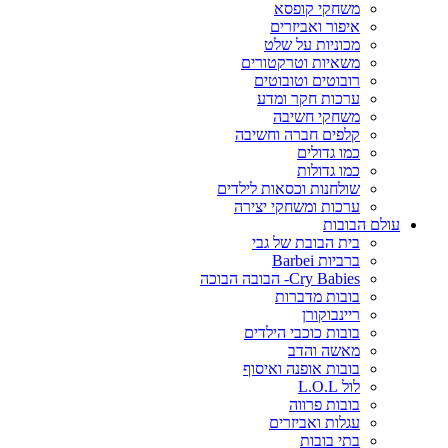
משחקי קופסא
איפור ואביזרים
מכוניות על שלט
משאיות וטרקטורים
רובוטים וטובוטים
ערכות חקר ומדע
משחקי חשיבה
קלפים חברה וחשיבה
כמו גדולים
כמו גדולות
שולחנות וכסאות לילדים
ערכות ומשחקי יצירה
עולם הבובות
בית הבובת של גבי
ברביות Barbei
Cry Babies- הבובה הבוכה
בובות מדברות
ריינבוקורן
בובות כוכבי הילדים
מאשה והדב
בובות אופנה ואיסוף
לול L.O.L
בובות פרווה
עגלות ואביזרים
בתי בובות