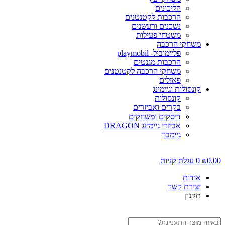
הליכונים
הרכבות לקטנטנים
נשכנים ורעשנים
משטחי פעילות
משחקי הרכבה
פליימוביל- playmobil
הרכבות מגנטים
משחקי הרכבה לקטנטנים
פאזלים
קונסולות וגיימינג
קונסולות
בקרים ואביזרים
דיסקים ומשחקים
אביזרי גיימינג DRAGON
גיימבוי
0.00
₪
0
עגלת קניות
אודות
יצירת קשר
תקנון