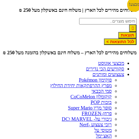
דלג
בצע!
בצע!
בצע!
משלוחים מהירים לכל הארץ | משלוח חינם באשקלון מעל 250 ₪
לתוכן
תוצאות
לכל התוצאות >
משלוחים מהירים לכל הארץ – משלוח חינם באשקלון בהזמנה מעל 250 ₪
מבצעי אוגוסט
סקווישים הכי נדירים
צעצועים ומותגים
פוקימון Pokémon
מפרץ ההרפתקאות יחידת החילוץ
סמי הכבאי
קוקומלון CoCoMelon
בובות POP
סופר מריו Super Mario
פרוזן-FROZEN
גיבורי על- MARVEL וDC
רובי צעצוע -Nerf
מטוסי על
האצ׳ימל