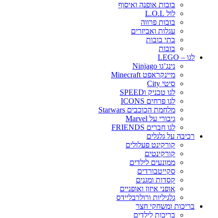
בובות אופנה ואיסוף
לול L.O.L
בובות פרווה
עגלות ואביזרים
בתי בובות
בובות
לגו – LEGO
נינג’גו Ninjago
מיינקראפט Minecraft
סיטי City
לגו טכניק וSPEED
לגו פרחים ICONS
מלחמת הכוכבים Starwars
גיבורי על Marvel
לגו חברים FRIENDS
רכיבה על גלגלים
קורקינט פעלולים
קורקינטים
ממונעים לילדים
סקייטבורדים
קסדות ומגנים
אופני איזון ואופניים
גלגיליות ורולרבליידס
בריכות ומשחקי חצר
בריכות לילדים