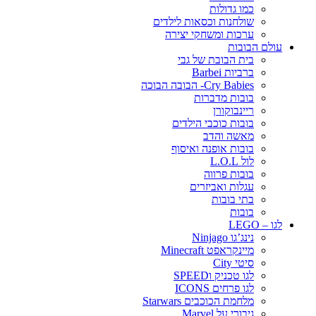
כמו גדולות
שולחנות וכסאות לילדים
ערכות ומשחקי יצירה
עולם הבובות
בית הבובת של גבי
ברביות Barbei
Cry Babies- הבובה הבוכה
בובות מדברות
ריינבוקורן
בובות כוכבי הילדים
מאשה והדב
בובות אופנה ואיסוף
לול L.O.L
בובות פרווה
עגלות ואביזרים
בתי בובות
בובות
לגו – LEGO
נינג’גו Ninjago
מיינקראפט Minecraft
סיטי City
לגו טכניק וSPEED
לגו פרחים ICONS
מלחמת הכוכבים Starwars
גיבורי על Marvel