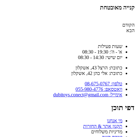
קנייה מאובטחת
הקודם
הבא
שעות פעילות
א' - ה': 19:30 - 08:30
יום שישי: 14:30 - 08:30
כתובת: הרצל 43, אשקלון
כתובת: אלי כהן 42, אשקלון
טלפון: 08-675-0767
וואטסאפ: 055-980-4776
אימייל: dubitoys.conect@gmail.com
דפי תוכן
מי אנחנו
תקנון אתר & החזרות
מדיניות משלוחים