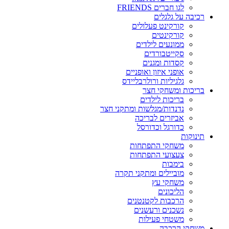
לגו חברים FRIENDS
רכיבה על גלגלים
קורקינט פעלולים
קורקינטים
ממונעים לילדים
סקייטבורדים
קסדות ומגנים
אופני איזון ואופניים
גלגיליות ורולרבליידס
בריכות ומשחקי חצר
בריכות לילדים
נדנדות/מגלשות ומתקני חצר
אביזרים לבריכה
כדורגל וכדורסל
תינוקות
משחקי התפתחות
צעצועי התפתחות
בימבות
מוביילים ומתקני תקרה
משחקי עץ
הליכונים
הרכבות לקטנטנים
נשכנים ורעשנים
משטחי פעילות
משחקי הרכבה