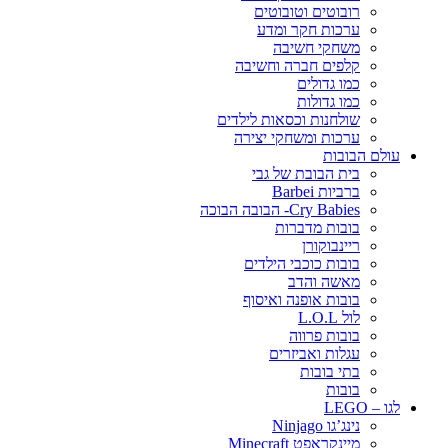
רובוטים וטובוטים
ערכות חקר ומדע
משחקי חשיבה
קלפים חברה וחשיבה
כמו גדולים
כמו גדולות
שולחנות וכסאות לילדים
ערכות ומשחקי יצירה
עולם הבובות
בית הבובת של גבי
ברביות Barbei
Cry Babies- הבובה הבוכה
בובות מדברות
ריינבוקורן
בובות כוכבי הילדים
מאשה והדב
בובות אופנה ואיסוף
לול L.O.L
בובות פרווה
עגלות ואביזרים
בתי בובות
בובות
לגו – LEGO
נינג’גו Ninjago
מיינקראפט Minecraft