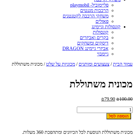
פליימוביל- playmobil
הרכבות מגנטים
משחקי הרכבה לקטנטנים
פאזלים
קונסולות וגיימינג
קונסולות
בקרים ואביזרים
דיסקים ומשחקים
אביזרי גיימינג DRAGON
גיימבוי
עמוד הבית
/
צעצועים ומותגים
/
מכוניות על שלט
/ מכונית משתוללת
מכונית משתוללת
₪
79.90
₪
100.00
כמות
של
הוספה לסל
מכונית
משתוללת
מכונית משתוללת הנוסעת לכל הכיוונים ומתהפכת 360 מעלות.