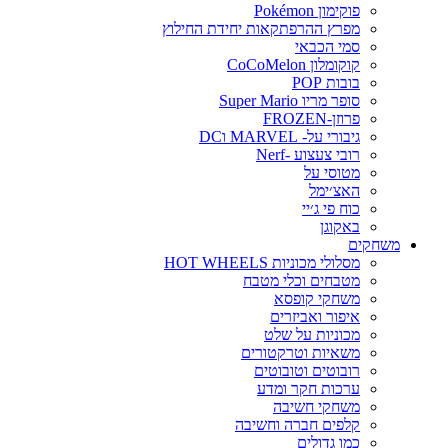
פוקימון Pokémon
מפרץ ההרפתקאות יחידת החילוץ
סמי הכבאי
קוקומלון CoCoMelon
בובות POP
סופר מריו Super Mario
פרוזן-FROZEN
גיבורי על- MARVEL וDC
רובי צעצוע -Nerf
מטוסי על
האצ׳ימל
כוח פי ג׳יי
באקוגן
משחקים
מסלולי מכוניות HOT WHEELS
מטבחים וכלי מטבח
משחקי קופסא
איפור ואביזרים
מכוניות על שלט
משאיות וטרקטורים
רובוטים וטובוטים
ערכות חקר ומדע
משחקי חשיבה
קלפים חברה וחשיבה
כמו גדולים