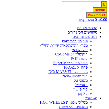
תוצאות
כל התוצאות
0.00
₪
0
עגלת קניות
מבצעי אוגוסט
סקווישים הכי נדירים
צעצועים ומותגים
פוקימון Pokémon
מפרץ ההרפתקאות יחידת החילוץ
סמי הכבאי
קוקומלון CoCoMelon
בובות POP
סופר מריו Super Mario
פרוזן-FROZEN
גיבורי על- MARVEL וDC
רובי צעצוע -Nerf
מטוסי על
האצ׳ימל
כוח פי ג׳יי
באקוגן
משחקים
מסלולי מכוניות HOT WHEELS
מטבחים וכלי מטבח