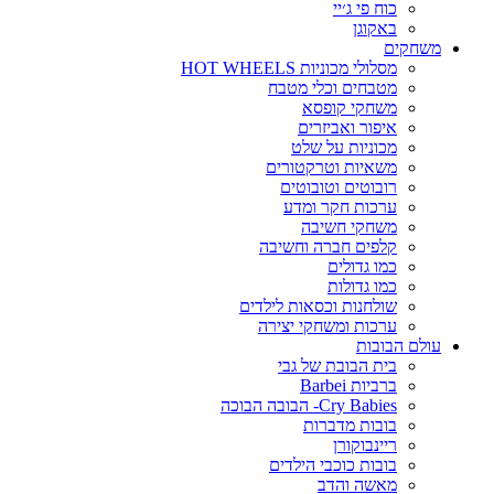
כוח פי ג׳יי
באקוגן
משחקים
מסלולי מכוניות HOT WHEELS
מטבחים וכלי מטבח
משחקי קופסא
איפור ואביזרים
מכוניות על שלט
משאיות וטרקטורים
רובוטים וטובוטים
ערכות חקר ומדע
משחקי חשיבה
קלפים חברה וחשיבה
כמו גדולים
כמו גדולות
שולחנות וכסאות לילדים
ערכות ומשחקי יצירה
עולם הבובות
בית הבובת של גבי
ברביות Barbei
Cry Babies- הבובה הבוכה
בובות מדברות
ריינבוקורן
בובות כוכבי הילדים
מאשה והדב