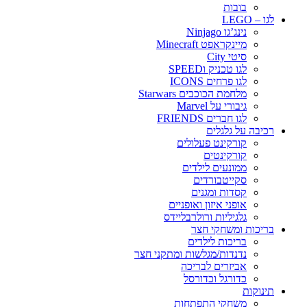
בובות
לגו – LEGO
נינג’גו Ninjago
מיינקראפט Minecraft
סיטי City
לגו טכניק וSPEED
לגו פרחים ICONS
מלחמת הכוכבים Starwars
גיבורי על Marvel
לגו חברים FRIENDS
רכיבה על גלגלים
קורקינט פעלולים
קורקינטים
ממונעים לילדים
סקייטבורדים
קסדות ומגנים
אופני איזון ואופניים
גלגיליות ורולרבליידס
בריכות ומשחקי חצר
בריכות לילדים
נדנדות/מגלשות ומתקני חצר
אביזרים לבריכה
כדורגל וכדורסל
תינוקות
משחקי התפתחות