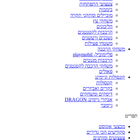
צעצועי התפתחות
בימבות
מוביילים ומתקני תקרה
משחקי עץ
הליכונים
הרכבות לקטנטנים
נשכנים ורעשנים
משטחי פעילות
משחקי הרכבה
פליימוביל- playmobil
הרכבות מגנטים
משחקי הרכבה לקטנטנים
פאזלים
קונסולות וגיימינג
קונסולות
בקרים ואביזרים
דיסקים ומשחקים
אביזרי גיימינג DRAGON
גיימבוי
תפריט
מבצעי אוגוסט
סקווישים הכי נדירים
צעצועים ומותגים