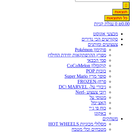
תוצאות
כל התוצאות
0.00
₪
0
עגלת קניות
מבצעי אוגוסט
סקווישים הכי נדירים
צעצועים ומותגים
פוקימון Pokémon
מפרץ ההרפתקאות יחידת החילוץ
סמי הכבאי
קוקומלון CoCoMelon
בובות POP
סופר מריו Super Mario
פרוזן-FROZEN
גיבורי על- MARVEL וDC
רובי צעצוע -Nerf
מטוסי על
האצ׳ימל
כוח פי ג׳יי
באקוגן
משחקים
מסלולי מכוניות HOT WHEELS
מטבחים וכלי מטבח