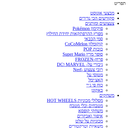
תפריט
מבצעי אוגוסט
סקווישים הכי נדירים
צעצועים ומותגים
פוקימון Pokémon
מפרץ ההרפתקאות יחידת החילוץ
סמי הכבאי
קוקומלון CoCoMelon
בובות POP
סופר מריו Super Mario
פרוזן-FROZEN
גיבורי על- MARVEL וDC
רובי צעצוע -Nerf
מטוסי על
האצ׳ימל
כוח פי ג׳יי
באקוגן
משחקים
מסלולי מכוניות HOT WHEELS
מטבחים וכלי מטבח
משחקי קופסא
איפור ואביזרים
מכוניות על שלט
משאיות וטרקטורים