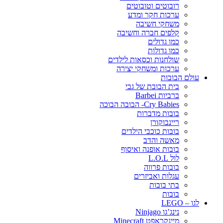
רובוטים וטובוטים
ערכות חקר ומדע
משחקי חשיבה
קלפים חברה וחשיבה
כמו גדולים
כמו גדולות
שולחנות וכסאות לילדים
ערכות ומשחקי יצירה
עולם הבובות
בית הבובת של גבי
ברביות Barbei
Cry Babies- הבובה הבוכה
בובות מדברות
ריינבוקורן
בובות כוכבי הילדים
מאשה והדב
בובות אופנה ואיסוף
לול L.O.L
בובות פרווה
עגלות ואביזרים
בתי בובות
בובות
לגו – LEGO
נינג’גו Ninjago
מיינקראפט Minecraft