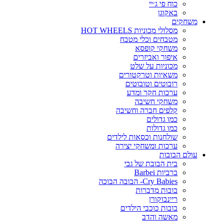
כוח פי ג׳יי
באקוגן
משחקים
מסלולי מכוניות HOT WHEELS
מטבחים וכלי מטבח
משחקי קופסא
איפור ואביזרים
מכוניות על שלט
משאיות וטרקטורים
רובוטים וטובוטים
ערכות חקר ומדע
משחקי חשיבה
קלפים חברה וחשיבה
כמו גדולים
כמו גדולות
שולחנות וכסאות לילדים
ערכות ומשחקי יצירה
עולם הבובות
בית הבובת של גבי
ברביות Barbei
Cry Babies- הבובה הבוכה
בובות מדברות
ריינבוקורן
בובות כוכבי הילדים
מאשה והדב