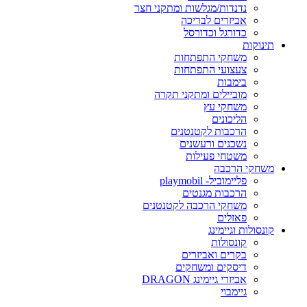
נדנדות/מגלשות ומתקני חצר
אביזרים לבריכה
כדורגל וכדורסל
תינוקות
משחקי התפתחות
צעצועי התפתחות
בימבות
מוביילים ומתקני תקרה
משחקי עץ
הליכונים
הרכבות לקטנטנים
נשכנים ורעשנים
משטחי פעילות
משחקי הרכבה
פליימוביל- playmobil
הרכבות מגנטים
משחקי הרכבה לקטנטנים
פאזלים
קונסולות וגיימינג
קונסולות
בקרים ואביזרים
דיסקים ומשחקים
אביזרי גיימינג DRAGON
גיימבוי