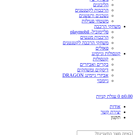
הליכונים
הרכבות לקטנטנים
נשכנים ורעשנים
משטחי פעילות
משחקי הרכבה
פליימוביל- playmobil
הרכבות מגנטים
משחקי הרכבה לקטנטנים
פאזלים
קונסולות וגיימינג
קונסולות
בקרים ואביזרים
דיסקים ומשחקים
אביזרי גיימינג DRAGON
גיימבוי
0.00
₪
0
עגלת קניות
אודות
יצירת קשר
תקנון