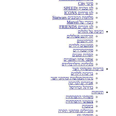
סיטי City
לגו טכניק וSPEED
לגו פרחים ICONS
מלחמת הכוכבים Starwars
גיבורי על Marvel
לגו חברים FRIENDS
רכיבה על גלגלים
קורקינט פעלולים
קורקינטים
ממונעים לילדים
סקייטבורדים
קסדות ומגנים
אופני איזון ואופניים
גלגיליות ורולרבליידס
בריכות ומשחקי חצר
בריכות לילדים
נדנדות/מגלשות ומתקני חצר
אביזרים לבריכה
כדורגל וכדורסל
תינוקות
משחקי התפתחות
צעצועי התפתחות
בימבות
מוביילים ומתקני תקרה
משחקי עץ