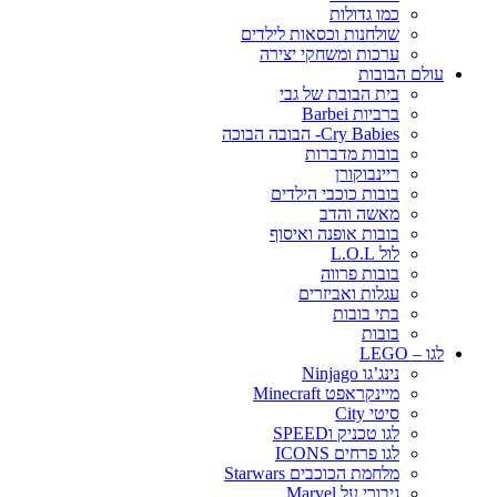
כמו גדולות
שולחנות וכסאות לילדים
ערכות ומשחקי יצירה
עולם הבובות
בית הבובת של גבי
ברביות Barbei
Cry Babies- הבובה הבוכה
בובות מדברות
ריינבוקורן
בובות כוכבי הילדים
מאשה והדב
בובות אופנה ואיסוף
לול L.O.L
בובות פרווה
עגלות ואביזרים
בתי בובות
בובות
לגו – LEGO
נינג’גו Ninjago
מיינקראפט Minecraft
סיטי City
לגו טכניק וSPEED
לגו פרחים ICONS
מלחמת הכוכבים Starwars
גיבורי על Marvel