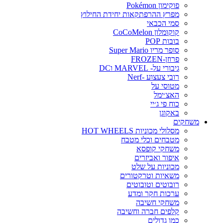
פוקימון Pokémon
מפרץ ההרפתקאות יחידת החילוץ
סמי הכבאי
קוקומלון CoCoMelon
בובות POP
סופר מריו Super Mario
פרוזן-FROZEN
גיבורי על- MARVEL וDC
רובי צעצוע -Nerf
מטוסי על
האצ׳ימל
כוח פי ג׳יי
באקוגן
משחקים
מסלולי מכוניות HOT WHEELS
מטבחים וכלי מטבח
משחקי קופסא
איפור ואביזרים
מכוניות על שלט
משאיות וטרקטורים
רובוטים וטובוטים
ערכות חקר ומדע
משחקי חשיבה
קלפים חברה וחשיבה
כמו גדולים