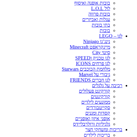
בובות אופנה ואיסוף
לול L.O.L
בובות פרווה
עגלות ואביזרים
בתי בובות
בובות
לגו – LEGO
נינג’גו Ninjago
מיינקראפט Minecraft
סיטי City
לגו טכניק וSPEED
לגו פרחים ICONS
מלחמת הכוכבים Starwars
גיבורי על Marvel
לגו חברים FRIENDS
רכיבה על גלגלים
קורקינט פעלולים
קורקינטים
ממונעים לילדים
סקייטבורדים
קסדות ומגנים
אופני איזון ואופניים
גלגיליות ורולרבליידס
בריכות ומשחקי חצר
בריכות לילדים