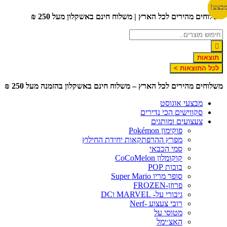
דלג
בצע!
בצע!
בצע!
בצע!
בצע!
בצע!
בצע!
משלוחים מהירים לכל הארץ | משלוח חינם באשקלון מעל 250 ₪
לתוכן
תוצאות
לכל התוצאות >
משלוחים מהירים לכל הארץ – משלוח חינם באשקלון בהזמנה מעל 250 ₪
מבצעי אוגוסט
סקווישים הכי נדירים
צעצועים ומותגים
פוקימון Pokémon
מפרץ ההרפתקאות יחידת החילוץ
סמי הכבאי
קוקומלון CoCoMelon
בובות POP
סופר מריו Super Mario
פרוזן-FROZEN
גיבורי על- MARVEL וDC
רובי צעצוע -Nerf
מטוסי על
האצ׳ימל