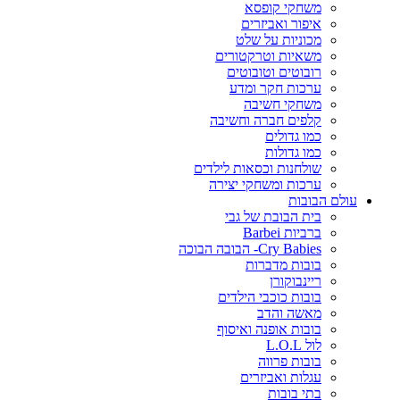
משחקי קופסא
איפור ואביזרים
מכוניות על שלט
משאיות וטרקטורים
רובוטים וטובוטים
ערכות חקר ומדע
משחקי חשיבה
קלפים חברה וחשיבה
כמו גדולים
כמו גדולות
שולחנות וכסאות לילדים
ערכות ומשחקי יצירה
עולם הבובות
בית הבובת של גבי
ברביות Barbei
Cry Babies- הבובה הבוכה
בובות מדברות
ריינבוקורן
בובות כוכבי הילדים
מאשה והדב
בובות אופנה ואיסוף
לול L.O.L
בובות פרווה
עגלות ואביזרים
בתי בובות