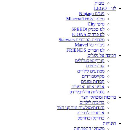
בובות
לגו – LEGO
נינג’גו Ninjago
מיינקראפט Minecraft
סיטי City
לגו טכניק וSPEED
לגו פרחים ICONS
מלחמת הכוכבים Starwars
גיבורי על Marvel
לגו חברים FRIENDS
רכיבה על גלגלים
קורקינט פעלולים
קורקינטים
ממונעים לילדים
סקייטבורדים
קסדות ומגנים
אופני איזון ואופניים
גלגיליות ורולרבליידס
בריכות ומשחקי חצר
בריכות לילדים
נדנדות/מגלשות ומתקני חצר
אביזרים לבריכה
כדורגל וכדורסל
תינוקות
משחקי התפתחות