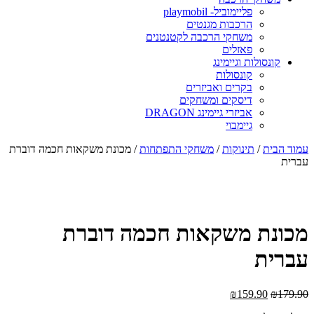
פליימוביל- playmobil
הרכבות מגנטים
משחקי הרכבה לקטנטנים
פאזלים
קונסולות וגיימינג
קונסולות
בקרים ואביזרים
דיסקים ומשחקים
אביזרי גיימינג DRAGON
גיימבוי
עמוד הבית
/
תינוקות
/
משחקי התפתחות
/ מכונת משקאות חכמה דוברת
עברית
מכונת משקאות חכמה דוברת
עברית
₪
159.90
₪
179.90