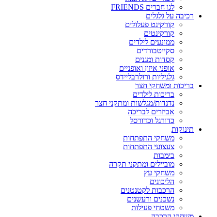
לגו חברים FRIENDS
רכיבה על גלגלים
קורקינט פעלולים
קורקינטים
ממונעים לילדים
סקייטבורדים
קסדות ומגנים
אופני איזון ואופניים
גלגיליות ורולרבליידס
בריכות ומשחקי חצר
בריכות לילדים
נדנדות/מגלשות ומתקני חצר
אביזרים לבריכה
כדורגל וכדורסל
תינוקות
משחקי התפתחות
צעצועי התפתחות
בימבות
מוביילים ומתקני תקרה
משחקי עץ
הליכונים
הרכבות לקטנטנים
נשכנים ורעשנים
משטחי פעילות
משחקי הרכבה