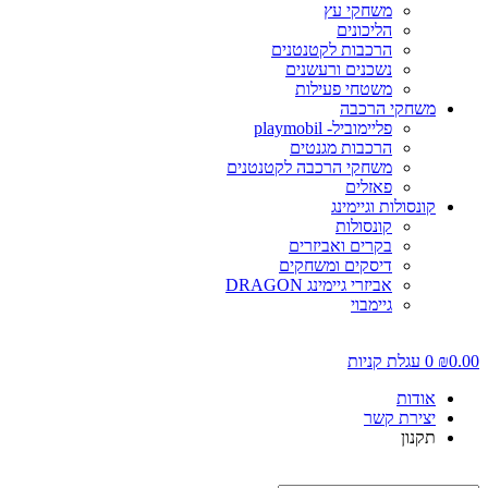
משחקי עץ
הליכונים
הרכבות לקטנטנים
נשכנים ורעשנים
משטחי פעילות
משחקי הרכבה
פליימוביל- playmobil
הרכבות מגנטים
משחקי הרכבה לקטנטנים
פאזלים
קונסולות וגיימינג
קונסולות
בקרים ואביזרים
דיסקים ומשחקים
אביזרי גיימינג DRAGON
גיימבוי
0.00
₪
0
עגלת קניות
אודות
יצירת קשר
תקנון