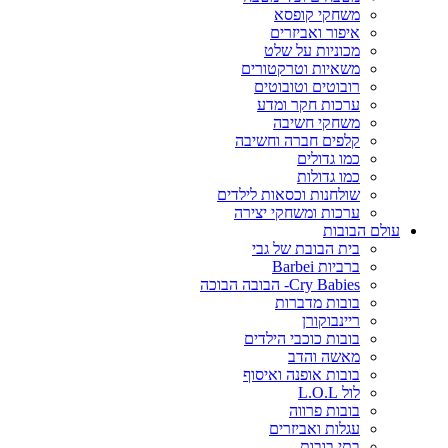
משחקי קופסא
איפור ואביזרים
מכוניות על שלט
משאיות וטרקטורים
רובוטים וטובוטים
ערכות חקר ומדע
משחקי חשיבה
קלפים חברה וחשיבה
כמו גדולים
כמו גדולות
שולחנות וכסאות לילדים
ערכות ומשחקי יצירה
עולם הבובות
בית הבובת של גבי
ברביות Barbei
Cry Babies- הבובה הבוכה
בובות מדברות
ריינבוקורן
בובות כוכבי הילדים
מאשה והדב
בובות אופנה ואיסוף
לול L.O.L
בובות פרווה
עגלות ואביזרים
בתי בובות