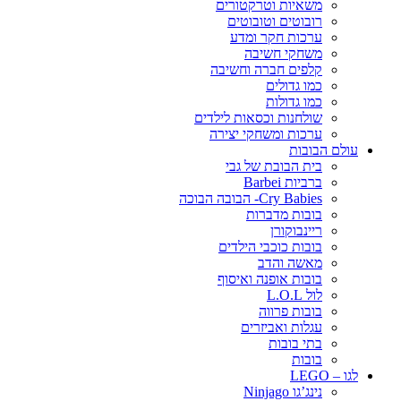
משאיות וטרקטורים
רובוטים וטובוטים
ערכות חקר ומדע
משחקי חשיבה
קלפים חברה וחשיבה
כמו גדולים
כמו גדולות
שולחנות וכסאות לילדים
ערכות ומשחקי יצירה
עולם הבובות
בית הבובת של גבי
ברביות Barbei
Cry Babies- הבובה הבוכה
בובות מדברות
ריינבוקורן
בובות כוכבי הילדים
מאשה והדב
בובות אופנה ואיסוף
לול L.O.L
בובות פרווה
עגלות ואביזרים
בתי בובות
בובות
לגו – LEGO
נינג’גו Ninjago