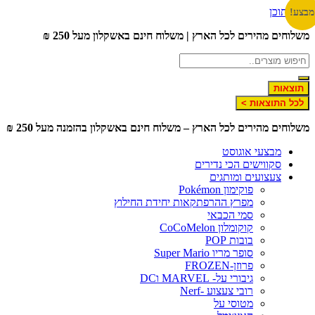
דלג לתוכן
מבצע!
משלוחים מהירים לכל הארץ | משלוח חינם באשקלון מעל 250 ₪
תוצאות
לכל התוצאות >
משלוחים מהירים לכל הארץ – משלוח חינם באשקלון בהזמנה מעל 250 ₪
מבצעי אוגוסט
סקווישים הכי נדירים
צעצועים ומותגים
פוקימון Pokémon
מפרץ ההרפתקאות יחידת החילוץ
סמי הכבאי
קוקומלון CoCoMelon
בובות POP
סופר מריו Super Mario
פרוזן-FROZEN
גיבורי על- MARVEL וDC
רובי צעצוע -Nerf
מטוסי על