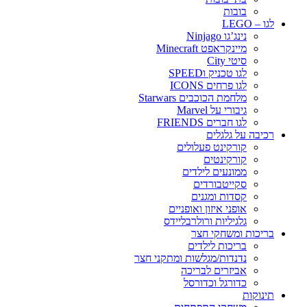
בובות
לגו – LEGO
נינג’גו Ninjago
מיינקראפט Minecraft
סיטי City
לגו טכניק וSPEED
לגו פרחים ICONS
מלחמת הכוכבים Starwars
גיבורי על Marvel
לגו חברים FRIENDS
רכיבה על גלגלים
קורקינט פעלולים
קורקינטים
ממונעים לילדים
סקייטבורדים
קסדות ומגנים
אופני איזון ואופניים
גלגיליות ורולרבליידס
בריכות ומשחקי חצר
בריכות לילדים
נדנדות/מגלשות ומתקני חצר
אביזרים לבריכה
כדורגל וכדורסל
תינוקות