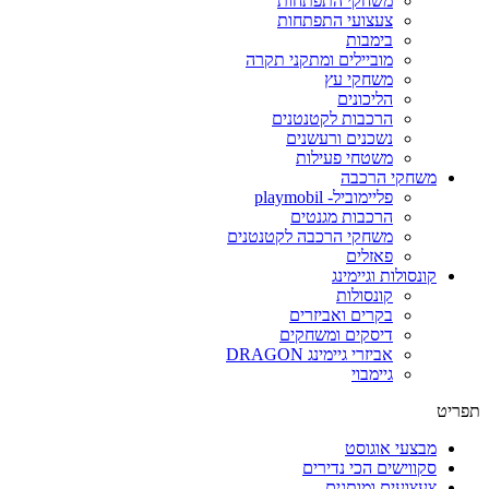
משחקי התפתחות
צעצועי התפתחות
בימבות
מוביילים ומתקני תקרה
משחקי עץ
הליכונים
הרכבות לקטנטנים
נשכנים ורעשנים
משטחי פעילות
משחקי הרכבה
פליימוביל- playmobil
הרכבות מגנטים
משחקי הרכבה לקטנטנים
פאזלים
קונסולות וגיימינג
קונסולות
בקרים ואביזרים
דיסקים ומשחקים
אביזרי גיימינג DRAGON
גיימבוי
תפריט
מבצעי אוגוסט
סקווישים הכי נדירים
צעצועים ומותגים