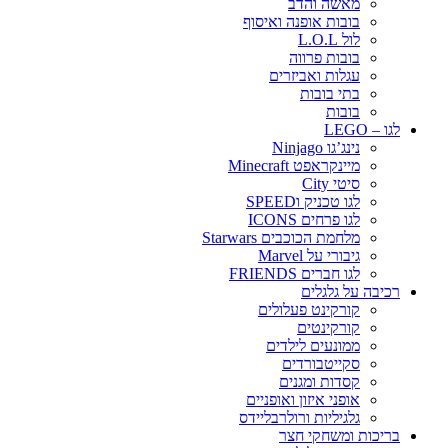
מאשה והדב
בובות אופנה ואיסוף
לול L.O.L
בובות פרווה
עגלות ואביזרים
בתי בובות
בובות
לגו – LEGO
נינג’גו Ninjago
מיינקראפט Minecraft
סיטי City
לגו טכניק וSPEED
לגו פרחים ICONS
מלחמת הכוכבים Starwars
גיבורי על Marvel
לגו חברים FRIENDS
רכיבה על גלגלים
קורקינט פעלולים
קורקינטים
ממונעים לילדים
סקייטבורדים
קסדות ומגנים
אופני איזון ואופניים
גלגיליות ורולרבליידס
בריכות ומשחקי חצר