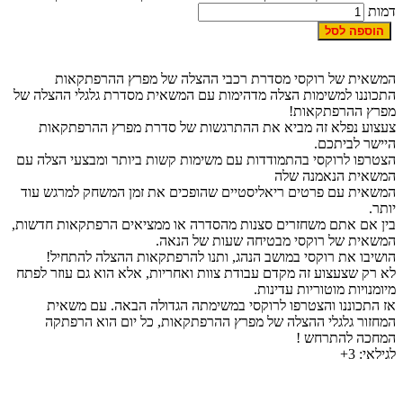
דמות
הוספה לסל
המשאית של רוקסי מסדרת רכבי ההצלה של מפרץ ההרפתקאות
התכוננו למשימות הצלה מדהימות עם המשאית מסדרת גלגלי ההצלה של
מפרץ ההרפתקאות!
צעצוע נפלא זה מביא את ההתרגשות של סדרת מפרץ ההרפתקאות
היישר לביתכם.
הצטרפו לרוקסי בהתמודדות עם משימות קשות ביותר ומבצעי הצלה עם
המשאית הנאמנה שלה
המשאית עם פרטים ריאליסטיים שהופכים את זמן המשחק למרגש עוד
יותר.
בין אם אתם משחזרים סצנות מהסדרה או ממציאים הרפתקאות חדשות,
המשאית של רוקסי מבטיחה שעות של הנאה.
הושיבו את רוקסי במושב הנהג, ותנו להרפתקאות ההצלה להתחיל!
לא רק שצעצוע זה מקדם עבודת צוות ואחריות, אלא הוא גם עוזר לפתח
מיומנויות מוטוריות עדינות.
אז התכוננו והצטרפו לרוקסי במשימתה הגדולה הבאה. עם משאית
המחזור גלגלי ההצלה של מפרץ ההרפתקאות, כל יום הוא הרפתקה
המחכה להתרחש !
לגילאי: 3+