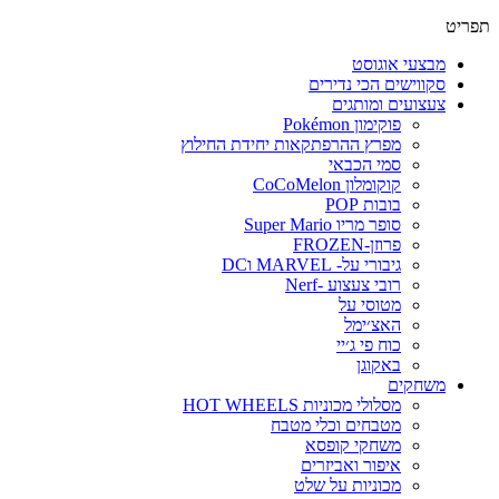
תפריט
מבצעי אוגוסט
סקווישים הכי נדירים
צעצועים ומותגים
פוקימון Pokémon
מפרץ ההרפתקאות יחידת החילוץ
סמי הכבאי
קוקומלון CoCoMelon
בובות POP
סופר מריו Super Mario
פרוזן-FROZEN
גיבורי על- MARVEL וDC
רובי צעצוע -Nerf
מטוסי על
האצ׳ימל
כוח פי ג׳יי
באקוגן
משחקים
מסלולי מכוניות HOT WHEELS
מטבחים וכלי מטבח
משחקי קופסא
איפור ואביזרים
מכוניות על שלט