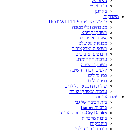
האצ׳ימל
כוח פי ג׳יי
באקוגן
משחקים
מסלולי מכוניות HOT WHEELS
מטבחים וכלי מטבח
משחקי קופסא
איפור ואביזרים
מכוניות על שלט
משאיות וטרקטורים
רובוטים וטובוטים
ערכות חקר ומדע
משחקי חשיבה
קלפים חברה וחשיבה
כמו גדולים
כמו גדולות
שולחנות וכסאות לילדים
ערכות ומשחקי יצירה
עולם הבובות
בית הבובת של גבי
ברביות Barbei
Cry Babies- הבובה הבוכה
בובות מדברות
ריינבוקורן
בובות כוכבי הילדים