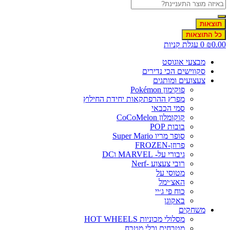
תוצאות
כל התוצאות
0.00
₪
0
עגלת קניות
מבצעי אוגוסט
סקווישים הכי נדירים
צעצועים ומותגים
פוקימון Pokémon
מפרץ ההרפתקאות יחידת החילוץ
סמי הכבאי
קוקומלון CoCoMelon
בובות POP
סופר מריו Super Mario
פרוזן-FROZEN
גיבורי על- MARVEL וDC
רובי צעצוע -Nerf
מטוסי על
האצ׳ימל
כוח פי ג׳יי
באקוגן
משחקים
מסלולי מכוניות HOT WHEELS
מטבחים וכלי מטבח