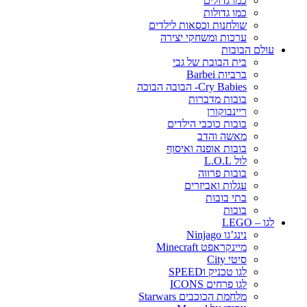
כמו גדולים
כמו גדולות
שולחנות וכסאות לילדים
ערכות ומשחקי יצירה
עולם הבובות
בית הבובת של גבי
ברביות Barbei
Cry Babies- הבובה הבוכה
בובות מדברות
ריינבוקורן
בובות כוכבי הילדים
מאשה והדב
בובות אופנה ואיסוף
לול L.O.L
בובות פרווה
עגלות ואביזרים
בתי בובות
בובות
לגו – LEGO
נינג’גו Ninjago
מיינקראפט Minecraft
סיטי City
לגו טכניק וSPEED
לגו פרחים ICONS
מלחמת הכוכבים Starwars