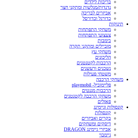
בריכות לילדים
נדנדות/מגלשות ומתקני חצר
אביזרים לבריכה
כדורגל וכדורסל
תינוקות
משחקי התפתחות
צעצועי התפתחות
בימבות
מוביילים ומתקני תקרה
משחקי עץ
הליכונים
הרכבות לקטנטנים
נשכנים ורעשנים
משטחי פעילות
משחקי הרכבה
פליימוביל- playmobil
הרכבות מגנטים
משחקי הרכבה לקטנטנים
פאזלים
קונסולות וגיימינג
קונסולות
בקרים ואביזרים
דיסקים ומשחקים
אביזרי גיימינג DRAGON
גיימבוי