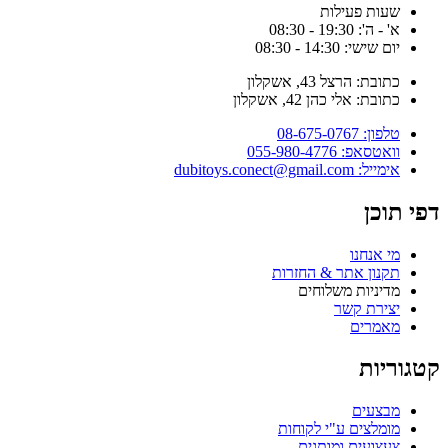
שעות פעילות
א' - ה': 19:30 - 08:30
יום שישי: 14:30 - 08:30
כתובת: הרצל 43, אשקלון
כתובת: אלי כהן 42, אשקלון
טלפון: 08-675-0767
וואטסאפ: 055-980-4776
אימייל: dubitoys.conect@gmail.com
דפי תוכן
מי אנחנו
תקנון אתר & החזרות
מדיניות משלוחים
יצירת קשר
מאמרים
קטגוריות
מבצעים
מומלצים ע"י לקוחות
צעצועים ומותגים