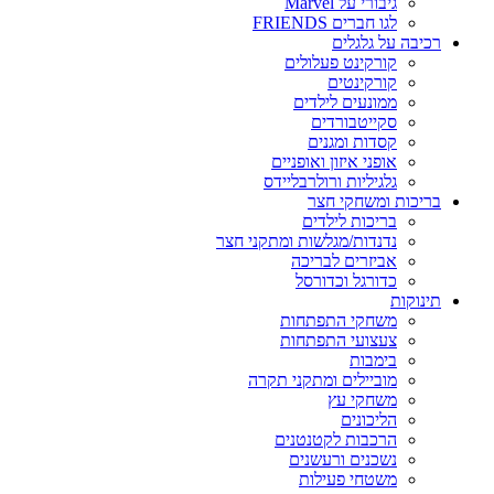
גיבורי על Marvel
לגו חברים FRIENDS
רכיבה על גלגלים
קורקינט פעלולים
קורקינטים
ממונעים לילדים
סקייטבורדים
קסדות ומגנים
אופני איזון ואופניים
גלגיליות ורולרבליידס
בריכות ומשחקי חצר
בריכות לילדים
נדנדות/מגלשות ומתקני חצר
אביזרים לבריכה
כדורגל וכדורסל
תינוקות
משחקי התפתחות
צעצועי התפתחות
בימבות
מוביילים ומתקני תקרה
משחקי עץ
הליכונים
הרכבות לקטנטנים
נשכנים ורעשנים
משטחי פעילות