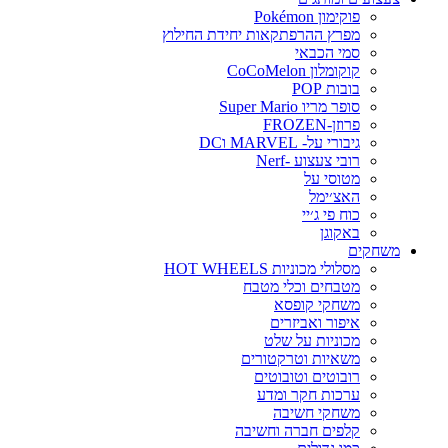
פוקימון Pokémon
מפרץ ההרפתקאות יחידת החילוץ
סמי הכבאי
קוקומלון CoCoMelon
בובות POP
סופר מריו Super Mario
פרוזן-FROZEN
גיבורי על- MARVEL וDC
רובי צעצוע -Nerf
מטוסי על
האצ׳ימל
כוח פי ג׳יי
באקוגן
משחקים
מסלולי מכוניות HOT WHEELS
מטבחים וכלי מטבח
משחקי קופסא
איפור ואביזרים
מכוניות על שלט
משאיות וטרקטורים
רובוטים וטובוטים
ערכות חקר ומדע
משחקי חשיבה
קלפים חברה וחשיבה