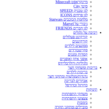
מיינקראפט Minecraft
סיטי City
לגו טכניק וSPEED
לגו פרחים ICONS
מלחמת הכוכבים Starwars
גיבורי על Marvel
לגו חברים FRIENDS
רכיבה על גלגלים
קורקינט פעלולים
קורקינטים
ממונעים לילדים
סקייטבורדים
קסדות ומגנים
אופני איזון ואופניים
גלגיליות ורולרבליידס
בריכות ומשחקי חצר
בריכות לילדים
נדנדות/מגלשות ומתקני חצר
אביזרים לבריכה
כדורגל וכדורסל
תינוקות
משחקי התפתחות
צעצועי התפתחות
בימבות
מוביילים ומתקני תקרה