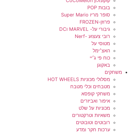
קוקומלון CoCoMelon
בובות POP
סופר מריו Super Mario
פרוזן-FROZEN
גיבורי על- MARVEL וDC
רובי צעצוע -Nerf
מטוסי על
האצ׳ימל
כוח פי ג׳יי
באקוגן
משחקים
מסלולי מכוניות HOT WHEELS
מטבחים וכלי מטבח
משחקי קופסא
איפור ואביזרים
מכוניות על שלט
משאיות וטרקטורים
רובוטים וטובוטים
ערכות חקר ומדע