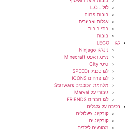
בובות אופנה ואיסוף
לול L.O.L
בובות פרווה
עגלות ואביזרים
בתי בובות
בובות
לגו – LEGO
נינג’גו Ninjago
מיינקראפט Minecraft
סיטי City
לגו טכניק וSPEED
לגו פרחים ICONS
מלחמת הכוכבים Starwars
גיבורי על Marvel
לגו חברים FRIENDS
רכיבה על גלגלים
קורקינט פעלולים
קורקינטים
ממונעים לילדים