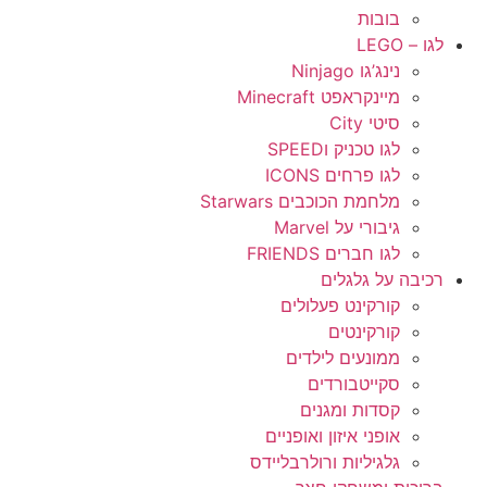
בובות
לגו – LEGO
נינג’גו Ninjago
מיינקראפט Minecraft
סיטי City
לגו טכניק וSPEED
לגו פרחים ICONS
מלחמת הכוכבים Starwars
גיבורי על Marvel
לגו חברים FRIENDS
רכיבה על גלגלים
קורקינט פעלולים
קורקינטים
ממונעים לילדים
סקייטבורדים
קסדות ומגנים
אופני איזון ואופניים
גלגיליות ורולרבליידס