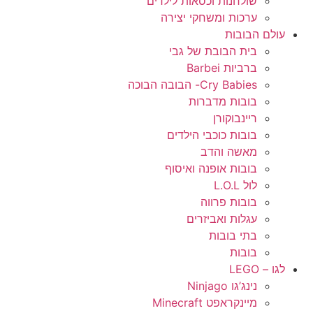
שולחנות וכסאות לילדים
ערכות ומשחקי יצירה
עולם הבובות
בית הבובת של גבי
ברביות Barbei
Cry Babies- הבובה הבוכה
בובות מדברות
ריינבוקורן
בובות כוכבי הילדים
מאשה והדב
בובות אופנה ואיסוף
לול L.O.L
בובות פרווה
עגלות ואביזרים
בתי בובות
בובות
לגו – LEGO
נינג’גו Ninjago
מיינקראפט Minecraft