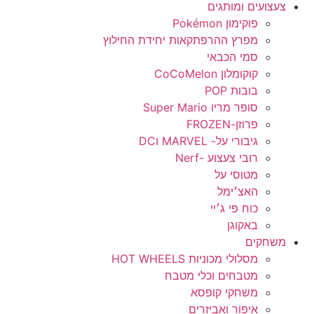
צעצועים ומותגים
פוקימון Pokémon
מפרץ ההרפתקאות יחידת החילוץ
סמי הכבאי
קוקומלון CoCoMelon
בובות POP
סופר מריו Super Mario
פרוזן-FROZEN
גיבורי על- MARVEL וDC
רובי צעצוע -Nerf
מטוסי על
האצ׳ימל
כוח פי ג׳יי
באקוגן
משחקים
מסלולי מכוניות HOT WHEELS
מטבחים וכלי מטבח
משחקי קופסא
איפור ואביזרים