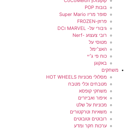
קוקומלון CoCoMelon
בובות POP
סופר מריו Super Mario
פרוזן-FROZEN
גיבורי על- MARVEL וDC
רובי צעצוע -Nerf
מטוסי על
האצ׳ימל
כוח פי ג׳יי
באקוגן
משחקים
מסלולי מכוניות HOT WHEELS
מטבחים וכלי מטבח
משחקי קופסא
איפור ואביזרים
מכוניות על שלט
משאיות וטרקטורים
רובוטים וטובוטים
ערכות חקר ומדע