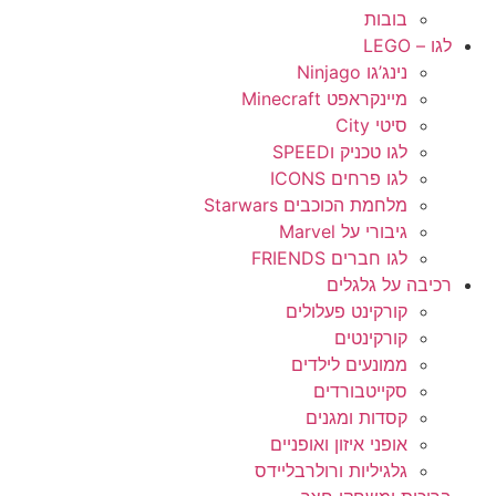
בובות
לגו – LEGO
נינג’גו Ninjago
מיינקראפט Minecraft
סיטי City
לגו טכניק וSPEED
לגו פרחים ICONS
מלחמת הכוכבים Starwars
גיבורי על Marvel
לגו חברים FRIENDS
רכיבה על גלגלים
קורקינט פעלולים
קורקינטים
ממונעים לילדים
סקייטבורדים
קסדות ומגנים
אופני איזון ואופניים
גלגיליות ורולרבליידס