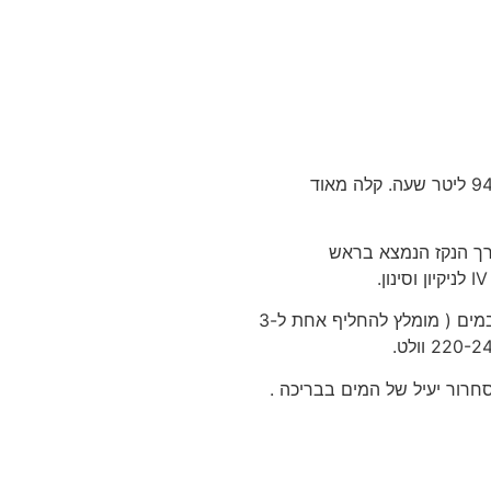
משאבה תוצרת BestWay בהספק 2500 גלון , 9463 ליטר שעה. קלה מאוד
רך הנקז הנמצא בראש
את הפילטר ניתן לנקות בקלות ע”י שטיפה חיצונית במים ( מומלץ להחליף אחת ל3-
רור יעיל של המים בבריכה .