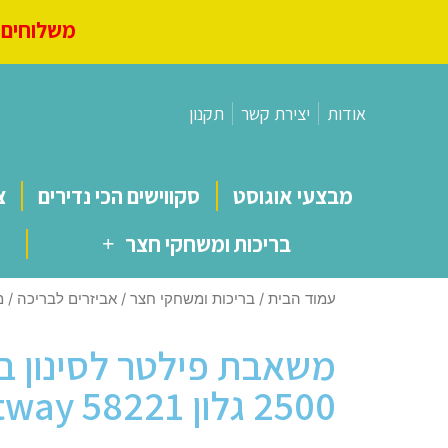
משלוחים מ
אודות
יצירת קשר
תקנון
מבצעי אוגוסט
סקווישים הכי נדירים
צ
בריכות ומשחקי חצר
עמוד הבית
/
בריכות ומשחקי חצר
/
אביזרים לבריכה
/ משא
משאבת פילטר לסינון בר
2500 גלון Bestway 58221