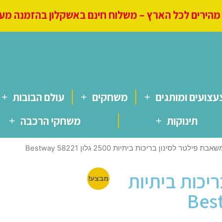
הירים לכל הארץ – משלוח חינם באשקלון בהזמנה מעל 250
עצועים ומותגים
משחקים
עולם הבובות
תינוקות
משחקי הרכבה
בת פילטר לסינון בריכות ביתיות 2500 גלון Bestway 58221
יכות ביתיות
מבצע!