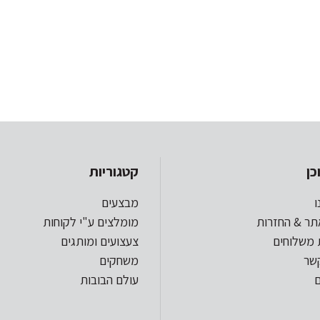
כן
קטגוריות
ו
מבצעים
תר & החזרות
מומלצים ע"י לקוחות
 משלוחים
צעצועים ומותגים
קשר
משחקים
עולם הבובות