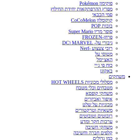
פוקימון Pokémon
מפרץ ההרפתקאות יחידת החילוץ
סמי הכבאי
קוקומלון CoCoMelon
בובות POP
סופר מריו Super Mario
פרוזן-FROZEN
גיבורי על- MARVEL וDC
רובי צעצוע -Nerf
מטוסי על
האצ׳ימל
כוח פי ג׳יי
באקוגן
משחקים
מסלולי מכוניות HOT WHEELS
מטבחים וכלי מטבח
משחקי קופסא
איפור ואביזרים
מכוניות על שלט
משאיות וטרקטורים
רובוטים וטובוטים
ערכות חקר ומדע
משחקי חשיבה
קלפים חברה וחשיבה
כמו גדולים