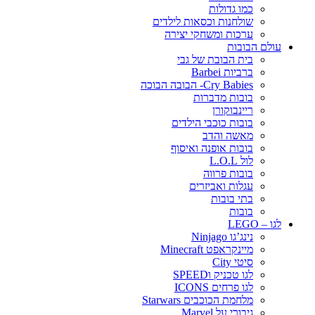
כמו גדולות
שולחנות וכסאות לילדים
ערכות ומשחקי יצירה
עולם הבובות
בית הבובת של גבי
ברביות Barbei
Cry Babies- הבובה הבוכה
בובות מדברות
ריינבוקורן
בובות כוכבי הילדים
מאשה והדב
בובות אופנה ואיסוף
לול L.O.L
בובות פרווה
עגלות ואביזרים
בתי בובות
בובות
לגו – LEGO
נינג’גו Ninjago
מיינקראפט Minecraft
סיטי City
לגו טכניק וSPEED
לגו פרחים ICONS
מלחמת הכוכבים Starwars
גיבורי על Marvel