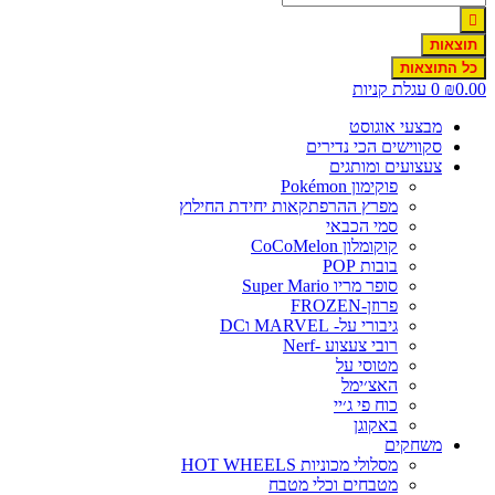
תוצאות
כל התוצאות
0.0
₪
0
עגלת קניות
מבצעי אוגוסט
סקווישים הכי נדירים
צעצועים ומותגים
פוקימון Pokémon
מפרץ ההרפתקאות יחידת החילוץ
סמי הכבאי
קוקומלון CoCoMelon
בובות POP
סופר מריו Super Mario
פרוזן-FROZEN
גיבורי על- MARVEL וDC
רובי צעצוע -Nerf
מטוסי על
האצ׳ימל
כוח פי ג׳יי
באקוגן
משחקים
מסלולי מכוניות HOT WHEELS
מטבחים וכלי מטבח