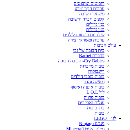
רובוטים וטובוטים
ערכות חקר ומדע
משחקי חשיבה
קלפים חברה וחשיבה
כמו גדולים
כמו גדולות
שולחנות וכסאות לילדים
ערכות ומשחקי יצירה
עולם הבובות
בית הבובת של גבי
ברביות Barbei
Cry Babies- הבובה הבוכה
בובות מדברות
ריינבוקורן
בובות כוכבי הילדים
מאשה והדב
בובות אופנה ואיסוף
לול L.O.L
בובות פרווה
עגלות ואביזרים
בתי בובות
בובות
לגו – LEGO
נינג’גו Ninjago
מיינקראפט Minecraft