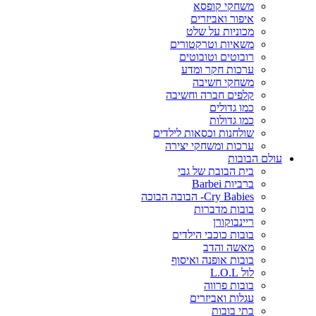
משחקי קופסא
איפור ואביזרים
מכוניות על שלט
משאיות וטרקטורים
רובוטים וטובוטים
ערכות חקר ומדע
משחקי חשיבה
קלפים חברה וחשיבה
כמו גדולים
כמו גדולות
שולחנות וכסאות לילדים
ערכות ומשחקי יצירה
עולם הבובות
בית הבובת של גבי
ברביות Barbei
Cry Babies- הבובה הבוכה
בובות מדברות
ריינבוקורן
בובות כוכבי הילדים
מאשה והדב
בובות אופנה ואיסוף
לול L.O.L
בובות פרווה
עגלות ואביזרים
בתי בובות