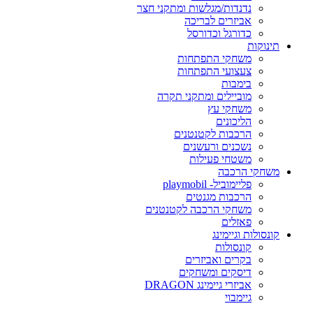
נדנדות/מגלשות ומתקני חצר
אביזרים לבריכה
כדורגל וכדורסל
תינוקות
משחקי התפתחות
צעצועי התפתחות
בימבות
מוביילים ומתקני תקרה
משחקי עץ
הליכונים
הרכבות לקטנטנים
נשכנים ורעשנים
משטחי פעילות
משחקי הרכבה
פליימוביל- playmobil
הרכבות מגנטים
משחקי הרכבה לקטנטנים
פאזלים
קונסולות וגיימינג
קונסולות
בקרים ואביזרים
דיסקים ומשחקים
אביזרי גיימינג DRAGON
גיימבוי