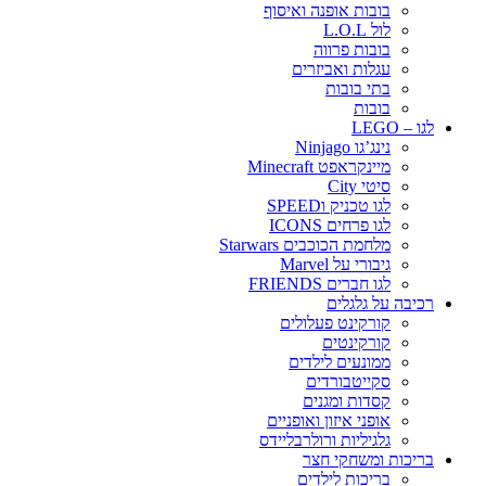
בובות אופנה ואיסוף
לול L.O.L
בובות פרווה
עגלות ואביזרים
בתי בובות
בובות
לגו – LEGO
נינג’גו Ninjago
מיינקראפט Minecraft
סיטי City
לגו טכניק וSPEED
לגו פרחים ICONS
מלחמת הכוכבים Starwars
גיבורי על Marvel
לגו חברים FRIENDS
רכיבה על גלגלים
קורקינט פעלולים
קורקינטים
ממונעים לילדים
סקייטבורדים
קסדות ומגנים
אופני איזון ואופניים
גלגיליות ורולרבליידס
בריכות ומשחקי חצר
בריכות לילדים