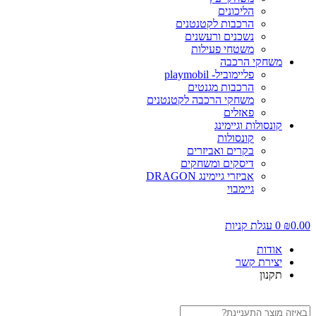
הליכונים
הרכבות לקטנטנים
נשכנים ורעשנים
משטחי פעילות
משחקי הרכבה
פליימוביל- playmobil
הרכבות מגנטים
משחקי הרכבה לקטנטנים
פאזלים
קונסולות וגיימינג
קונסולות
בקרים ואביזרים
דיסקים ומשחקים
אביזרי גיימינג DRAGON
גיימבוי
0.0
₪
0
עגלת קניות
אודות
יצירת קשר
תקנון