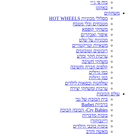
כוח פי ג׳יי
באקוגן
משחקים
מסלולי מכוניות HOT WHEELS
מטבחים וכלי מטבח
משחקי קופסא
איפור ואביזרים
מכוניות על שלט
משאיות וטרקטורים
רובוטים וטובוטים
ערכות חקר ומדע
משחקי חשיבה
קלפים חברה וחשיבה
כמו גדולים
כמו גדולות
שולחנות וכסאות לילדים
ערכות ומשחקי יצירה
עולם הבובות
בית הבובת של גבי
ברביות Barbei
Cry Babies- הבובה הבוכה
בובות מדברות
ריינבוקורן
בובות כוכבי הילדים
מאשה והדב