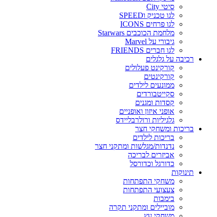
סיטי City
לגו טכניק וSPEED
לגו פרחים ICONS
מלחמת הכוכבים Starwars
גיבורי על Marvel
לגו חברים FRIENDS
רכיבה על גלגלים
קורקינט פעלולים
קורקינטים
ממונעים לילדים
סקייטבורדים
קסדות ומגנים
אופני איזון ואופניים
גלגיליות ורולרבליידס
בריכות ומשחקי חצר
בריכות לילדים
נדנדות/מגלשות ומתקני חצר
אביזרים לבריכה
כדורגל וכדורסל
תינוקות
משחקי התפתחות
צעצועי התפתחות
בימבות
מוביילים ומתקני תקרה
משחקי עץ