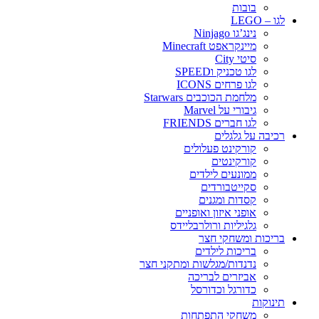
בובות
לגו – LEGO
נינג’גו Ninjago
מיינקראפט Minecraft
סיטי City
לגו טכניק וSPEED
לגו פרחים ICONS
מלחמת הכוכבים Starwars
גיבורי על Marvel
לגו חברים FRIENDS
רכיבה על גלגלים
קורקינט פעלולים
קורקינטים
ממונעים לילדים
סקייטבורדים
קסדות ומגנים
אופני איזון ואופניים
גלגיליות ורולרבליידס
בריכות ומשחקי חצר
בריכות לילדים
נדנדות/מגלשות ומתקני חצר
אביזרים לבריכה
כדורגל וכדורסל
תינוקות
משחקי התפתחות