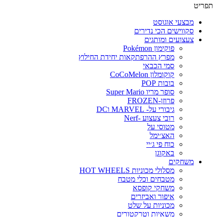
פריט
מבצעי אוגוסט
סקווישים הכי נדירים
צעצועים ומותגים
פוקימון Pokémon
מפרץ ההרפתקאות יחידת החילוץ
סמי הכבאי
קוקומלון CoCoMelon
בובות POP
סופר מריו Super Mario
פרוזן-FROZEN
גיבורי על- MARVEL וDC
רובי צעצוע -Nerf
מטוסי על
האצ׳ימל
כוח פי ג׳יי
באקוגן
משחקים
מסלולי מכוניות HOT WHEELS
מטבחים וכלי מטבח
משחקי קופסא
איפור ואביזרים
מכוניות על שלט
משאיות וטרקטורים