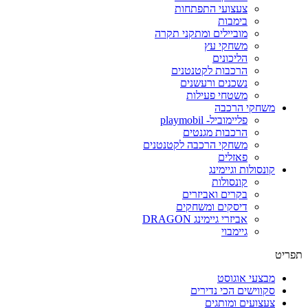
צעצועי התפתחות
בימבות
מוביילים ומתקני תקרה
משחקי עץ
הליכונים
הרכבות לקטנטנים
נשכנים ורעשנים
משטחי פעילות
משחקי הרכבה
פליימוביל- playmobil
הרכבות מגנטים
משחקי הרכבה לקטנטנים
פאזלים
קונסולות וגיימינג
קונסולות
בקרים ואביזרים
דיסקים ומשחקים
אביזרי גיימינג DRAGON
גיימבוי
פריט
מבצעי אוגוסט
סקווישים הכי נדירים
צעצועים ומותגים