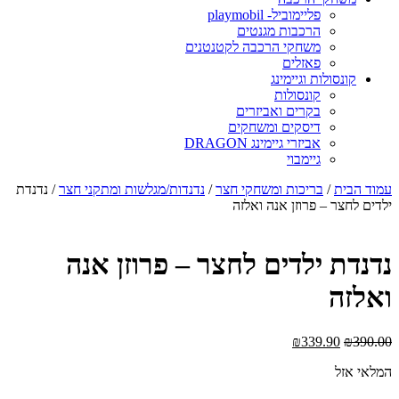
פליימוביל- playmobil
הרכבות מגנטים
משחקי הרכבה לקטנטנים
פאזלים
קונסולות וגיימינג
קונסולות
בקרים ואביזרים
דיסקים ומשחקים
אביזרי גיימינג DRAGON
גיימבוי
מוד הבית
/
בריכות ומשחקי חצר
/
נדנדות/מגלשות ומתקני חצר
/ נדנדת
לדים לחצר – פרוזן אנה ואלזה
דנדת ילדים לחצר – פרוזן אנה
אלזה
₪
339.90
₪
390.0
מלאי אזל