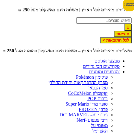
לג
צע!
צע!
צע!
צע!
צע!
שלוחים מהירים לכל הארץ | משלוח חינם באשקלון מעל 250 ₪
תוכן
תוצאות
לכל התוצאות >
שלוחים מהירים לכל הארץ – משלוח חינם באשקלון בהזמנה מעל 250 ₪
מבצעי אוגוסט
סקווישים הכי נדירים
צעצועים ומותגים
פוקימון Pokémon
מפרץ ההרפתקאות יחידת החילוץ
סמי הכבאי
קוקומלון CoCoMelon
בובות POP
סופר מריו Super Mario
פרוזן-FROZEN
גיבורי על- MARVEL וDC
רובי צעצוע -Nerf
מטוסי על
האצ׳ימל