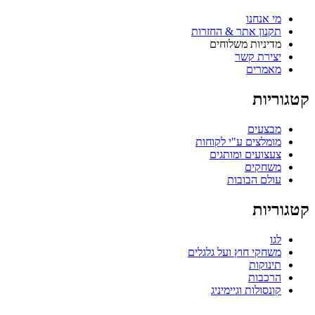
מי אנחנו
תקנון אתר & החזרות
מדיניות משלוחים
יצירת קשר
מאמרים
טגוריות
מבצעים
מומלצים ע"י לקוחות
צעצועים ומותגים
משחקים
עולם הבובות
טגוריות
לגו
משחקי חוץ ועל גלגלים
תינוקות
הרכבות
קונסולות וגיימיניג