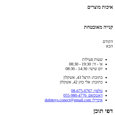
יכות מוצרים
נייה מאובטחת
קודם
בא
שעות פעילות
א' - ה': 19:30 - 08:30
יום שישי: 14:30 - 08:30
כתובת: הרצל 43, אשקלון
כתובת: אלי כהן 42, אשקלון
טלפון: 08-675-0767
וואטסאפ: 055-980-4776
אימייל: dubitoys.conect@gmail.com
פי תוכן