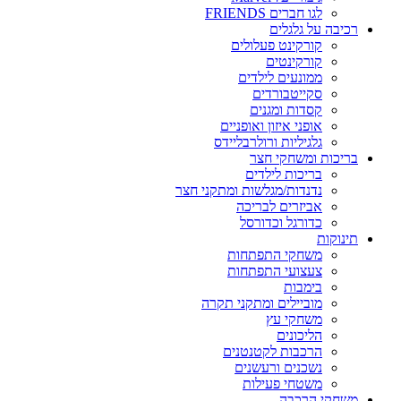
לגו חברים FRIENDS
רכיבה על גלגלים
קורקינט פעלולים
קורקינטים
ממונעים לילדים
סקייטבורדים
קסדות ומגנים
אופני איזון ואופניים
גלגיליות ורולרבליידס
בריכות ומשחקי חצר
בריכות לילדים
נדנדות/מגלשות ומתקני חצר
אביזרים לבריכה
כדורגל וכדורסל
תינוקות
משחקי התפתחות
צעצועי התפתחות
בימבות
מוביילים ומתקני תקרה
משחקי עץ
הליכונים
הרכבות לקטנטנים
נשכנים ורעשנים
משטחי פעילות
משחקי הרכבה