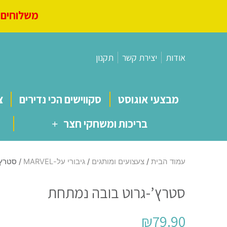
משלוחים מ
אודות
יצירת קשר
תקנון
מבצעי אוגוסט
סקווישים הכי נדירים
צ
בריכות ומשחקי חצר
עמוד הבית
/
צעצועים ומותגים
/
גיבורי על-MARVEL
/ סטרץ’
סטרץ’-גרוט בובה נמתחת
₪
79.90