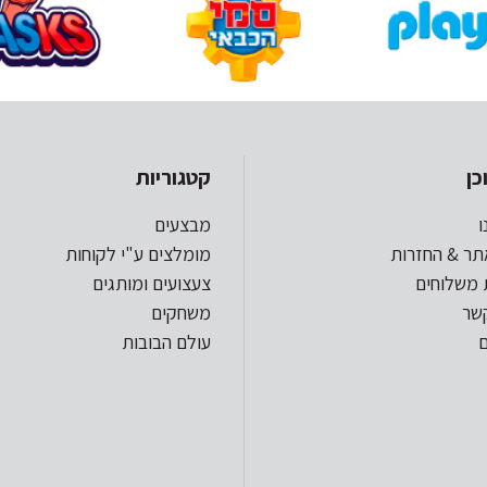
כן
קטגוריות
ו
מבצעים
תר & החזרות
מומלצים ע"י לקוחות
 משלוחים
צעצועים ומותגים
קשר
משחקים
עולם הבובות