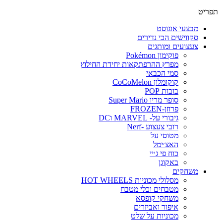
תפריט
מבצעי אוגוסט
סקווישים הכי נדירים
צעצועים ומותגים
פוקימון Pokémon
מפרץ ההרפתקאות יחידת החילוץ
סמי הכבאי
קוקומלון CoCoMelon
בובות POP
סופר מריו Super Mario
פרוזן-FROZEN
גיבורי על- MARVEL וDC
רובי צעצוע -Nerf
מטוסי על
האצ׳ימל
כוח פי ג׳יי
באקוגן
משחקים
מסלולי מכוניות HOT WHEELS
מטבחים וכלי מטבח
משחקי קופסא
איפור ואביזרים
מכוניות על שלט