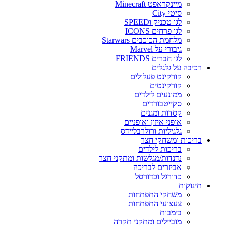
מיינקראפט Minecraft
סיטי City
לגו טכניק וSPEED
לגו פרחים ICONS
מלחמת הכוכבים Starwars
גיבורי על Marvel
לגו חברים FRIENDS
רכיבה על גלגלים
קורקינט פעלולים
קורקינטים
ממונעים לילדים
סקייטבורדים
קסדות ומגנים
אופני איזון ואופניים
גלגיליות ורולרבליידס
בריכות ומשחקי חצר
בריכות לילדים
נדנדות/מגלשות ומתקני חצר
אביזרים לבריכה
כדורגל וכדורסל
תינוקות
משחקי התפתחות
צעצועי התפתחות
בימבות
מוביילים ומתקני תקרה