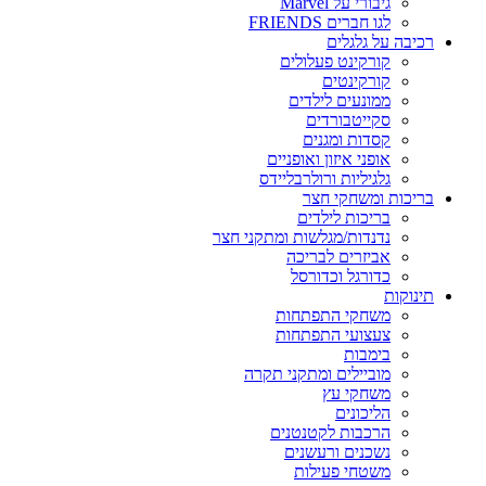
גיבורי על Marvel
לגו חברים FRIENDS
רכיבה על גלגלים
קורקינט פעלולים
קורקינטים
ממונעים לילדים
סקייטבורדים
קסדות ומגנים
אופני איזון ואופניים
גלגיליות ורולרבליידס
בריכות ומשחקי חצר
בריכות לילדים
נדנדות/מגלשות ומתקני חצר
אביזרים לבריכה
כדורגל וכדורסל
תינוקות
משחקי התפתחות
צעצועי התפתחות
בימבות
מוביילים ומתקני תקרה
משחקי עץ
הליכונים
הרכבות לקטנטנים
נשכנים ורעשנים
משטחי פעילות