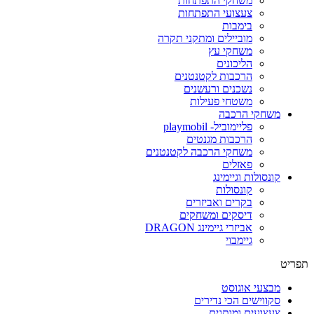
משחקי התפתחות
צעצועי התפתחות
בימבות
מוביילים ומתקני תקרה
משחקי עץ
הליכונים
הרכבות לקטנטנים
נשכנים ורעשנים
משטחי פעילות
משחקי הרכבה
פליימוביל- playmobil
הרכבות מגנטים
משחקי הרכבה לקטנטנים
פאזלים
קונסולות וגיימינג
קונסולות
בקרים ואביזרים
דיסקים ומשחקים
אביזרי גיימינג DRAGON
גיימבוי
תפריט
מבצעי אוגוסט
סקווישים הכי נדירים
צעצועים ומותגים