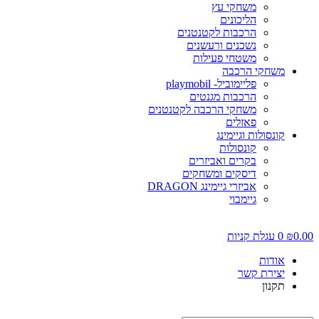
משחקי עץ
הליכונים
הרכבות לקטנטנים
נשכנים ורעשנים
משטחי פעילות
משחקי הרכבה
פליימוביל- playmobil
הרכבות מגנטים
משחקי הרכבה לקטנטנים
פאזלים
קונסולות וגיימינג
קונסולות
בקרים ואביזרים
דיסקים ומשחקים
אביזרי גיימינג DRAGON
גיימבוי
0.00
₪
0
עגלת קניות
אודות
יצירת קשר
תקנון