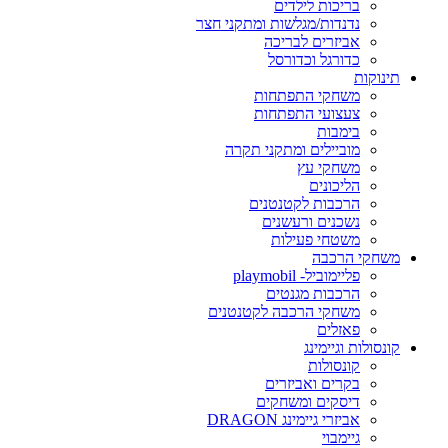
בריכות לילדים
נדנדות/מגלשות ומתקני חצר
אביזרים לבריכה
כדורגל וכדורסל
תינוקות
משחקי התפתחות
צעצועי התפתחות
בימבות
מוביילים ומתקני תקרה
משחקי עץ
הליכונים
הרכבות לקטנטנים
נשכנים ורעשנים
משטחי פעילות
משחקי הרכבה
פליימוביל- playmobil
הרכבות מגנטים
משחקי הרכבה לקטנטנים
פאזלים
קונסולות וגיימינג
קונסולות
בקרים ואביזרים
דיסקים ומשחקים
אביזרי גיימינג DRAGON
גיימבוי