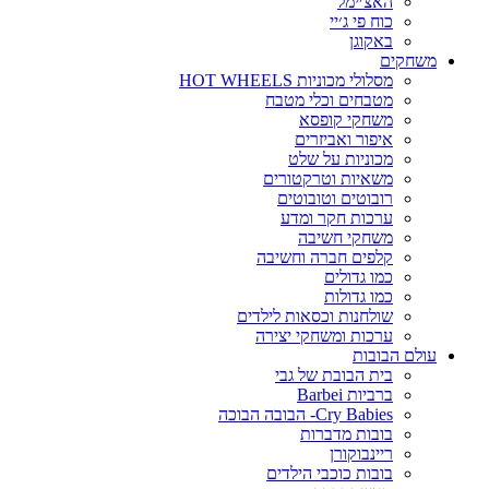
האצ׳ימל
כוח פי ג׳יי
באקוגן
משחקים
מסלולי מכוניות HOT WHEELS
מטבחים וכלי מטבח
משחקי קופסא
איפור ואביזרים
מכוניות על שלט
משאיות וטרקטורים
רובוטים וטובוטים
ערכות חקר ומדע
משחקי חשיבה
קלפים חברה וחשיבה
כמו גדולים
כמו גדולות
שולחנות וכסאות לילדים
ערכות ומשחקי יצירה
עולם הבובות
בית הבובת של גבי
ברביות Barbei
Cry Babies- הבובה הבוכה
בובות מדברות
ריינבוקורן
בובות כוכבי הילדים