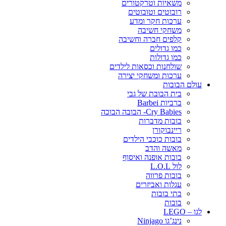
משאיות וטרקטורים
רובוטים וטובוטים
ערכות חקר ומדע
משחקי חשיבה
קלפים חברה וחשיבה
כמו גדולים
כמו גדולות
שולחנות וכסאות לילדים
ערכות ומשחקי יצירה
עולם הבובות
בית הבובת של גבי
ברביות Barbei
Cry Babies- הבובה הבוכה
בובות מדברות
ריינבוקורן
בובות כוכבי הילדים
מאשה והדב
בובות אופנה ואיסוף
לול L.O.L
בובות פרווה
עגלות ואביזרים
בתי בובות
בובות
לגו – LEGO
נינג’גו Ninjago