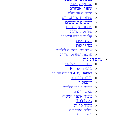
משחקי קופסא
איפור ואביזרים
מכוניות על שלט
משאיות וטרקטורים
רובוטים וטובוטים
ערכות חקר ומדע
משחקי חשיבה
קלפים חברה וחשיבה
כמו גדולים
כמו גדולות
שולחנות וכסאות לילדים
ערכות ומשחקי יצירה
עולם הבובות
בית הבובת של גבי
ברביות Barbei
Cry Babies- הבובה הבוכה
בובות מדברות
ריינבוקורן
בובות כוכבי הילדים
מאשה והדב
בובות אופנה ואיסוף
לול L.O.L
בובות פרווה
עגלות ואביזרים
בתי בובות