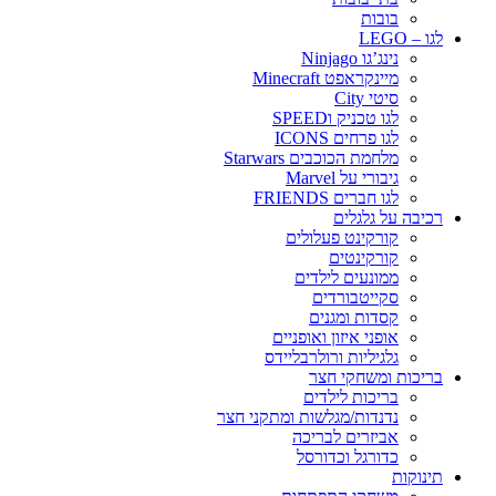
בובות
לגו – LEGO
נינג’גו Ninjago
מיינקראפט Minecraft
סיטי City
לגו טכניק וSPEED
לגו פרחים ICONS
מלחמת הכוכבים Starwars
גיבורי על Marvel
לגו חברים FRIENDS
רכיבה על גלגלים
קורקינט פעלולים
קורקינטים
ממונעים לילדים
סקייטבורדים
קסדות ומגנים
אופני איזון ואופניים
גלגיליות ורולרבליידס
בריכות ומשחקי חצר
בריכות לילדים
נדנדות/מגלשות ומתקני חצר
אביזרים לבריכה
כדורגל וכדורסל
תינוקות