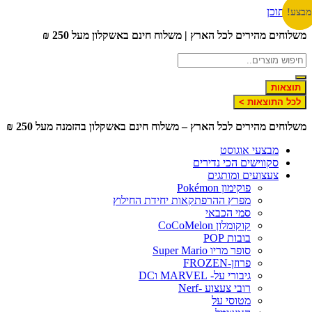
דלג לתוכן
מבצע!
מבצע!
משלוחים מהירים לכל הארץ | משלוח חינם באשקלון מעל 250 ₪
תוצאות
לכל התוצאות >
משלוחים מהירים לכל הארץ – משלוח חינם באשקלון בהזמנה מעל 250 ₪
מבצעי אוגוסט
סקווישים הכי נדירים
צעצועים ומותגים
פוקימון Pokémon
מפרץ ההרפתקאות יחידת החילוץ
סמי הכבאי
קוקומלון CoCoMelon
בובות POP
סופר מריו Super Mario
פרוזן-FROZEN
גיבורי על- MARVEL וDC
רובי צעצוע -Nerf
מטוסי על