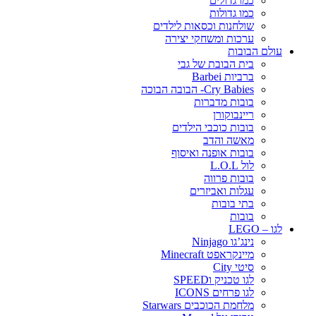
כמו גדולים
כמו גדולות
שולחנות וכסאות לילדים
ערכות ומשחקי יצירה
עולם הבובות
בית הבובת של גבי
ברביות Barbei
Cry Babies- הבובה הבוכה
בובות מדברות
ריינבוקורן
בובות כוכבי הילדים
מאשה והדב
בובות אופנה ואיסוף
לול L.O.L
בובות פרווה
עגלות ואביזרים
בתי בובות
בובות
לגו – LEGO
נינג’גו Ninjago
מיינקראפט Minecraft
סיטי City
לגו טכניק וSPEED
לגו פרחים ICONS
מלחמת הכוכבים Starwars