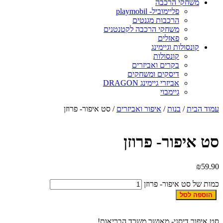
משחקי הרכבה
פליימוביל- playmobil
הרכבות מגנטים
משחקי הרכבה לקטנטנים
פאזלים
קונסולות וגיימינג
קונסולות
בקרים ואביזרים
דיסקים ומשחקים
אביזרי גיימינג DRAGON
גיימבוי
עמוד הבית
/
בנות
/
איפור ואביזרים
/ סט איפור- פרוזן
סט איפור- פרוזן
₪
59.90
כמות של סט איפור- פרוזן
הוספה לסל
סט איפור דיסני- מאושר משרד הבריאות!