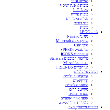
מאשה והדב
בובות אופנה ואיסוף
לול L.O.L
בובות פרווה
עגלות ואביזרים
בתי בובות
בובות
לגו – LEGO
נינג’גו Ninjago
מיינקראפט Minecraft
סיטי City
לגו טכניק וSPEED
לגו פרחים ICONS
מלחמת הכוכבים Starwars
גיבורי על Marvel
לגו חברים FRIENDS
רכיבה על גלגלים
קורקינט פעלולים
קורקינטים
ממונעים לילדים
סקייטבורדים
קסדות ומגנים
אופני איזון ואופניים
גלגיליות ורולרבליידס
בריכות ומשחקי חצר