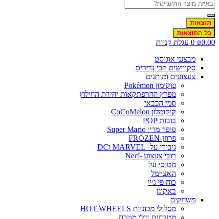
תוצאות
כל התוצאות
0.00
₪
0
עגלת קניות
מבצעי אוגוסט
סקווישים הכי נדירים
צעצועים ומותגים
פוקימון Pokémon
מפרץ ההרפתקאות יחידת החילוץ
סמי הכבאי
קוקומלון CoCoMelon
בובות POP
סופר מריו Super Mario
פרוזן-FROZEN
גיבורי על- MARVEL וDC
רובי צעצוע -Nerf
מטוסי על
האצ׳ימל
כוח פי ג׳יי
באקוגן
משחקים
מסלולי מכוניות HOT WHEELS
מטבחים וכלי מטבח