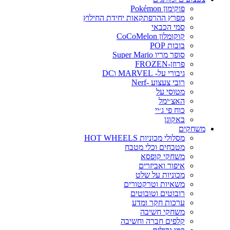
פוקימון Pokémon
מפרץ ההרפתקאות יחידת החילוץ
סמי הכבאי
קוקומלון CoCoMelon
בובות POP
סופר מריו Super Mario
פרוזן-FROZEN
גיבורי על- MARVEL וDC
רובי צעצוע -Nerf
מטוסי על
האצ׳ימל
כוח פי ג׳יי
באקוגן
משחקים
מסלולי מכוניות HOT WHEELS
מטבחים וכלי מטבח
משחקי קופסא
איפור ואביזרים
מכוניות על שלט
משאיות וטרקטורים
רובוטים וטובוטים
ערכות חקר ומדע
משחקי חשיבה
קלפים חברה וחשיבה